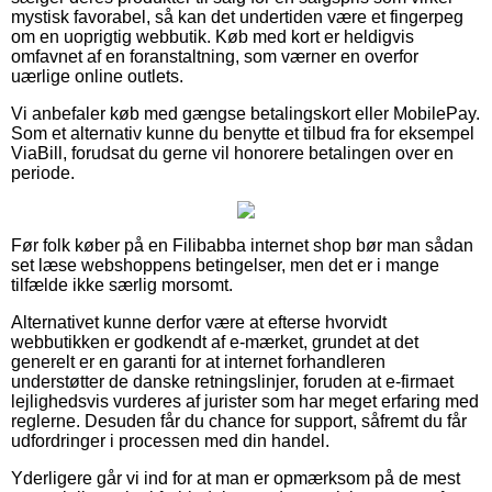
mystisk favorabel, så kan det undertiden være et fingerpeg
om en uoprigtig webbutik. Køb med kort er heldigvis
omfavnet af en foranstaltning, som værner en overfor
uærlige online outlets.
Vi anbefaler køb med gængse betalingskort eller MobilePay.
Som et alternativ kunne du benytte et tilbud fra for eksempel
ViaBill, forudsat du gerne vil honorere betalingen over en
periode.
Før folk køber på en Filibabba internet shop bør man sådan
set læse webshoppens betingelser, men det er i mange
tilfælde ikke særlig morsomt.
Alternativet kunne derfor være at efterse hvorvidt
webbutikken er godkendt af e-mærket, grundet at det
generelt er en garanti for at internet forhandleren
understøtter de danske retningslinjer, foruden at e-firmaet
lejlighedsvis vurderes af jurister som har meget erfaring med
reglerne. Desuden får du chance for support, såfremt du får
udfordringer i processen med din handel.
Yderligere går vi ind for at man er opmærksom på de mest