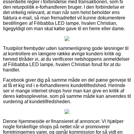
essentielle regler i forbindelse med transaktionen, som fx
den returpolitik e-forhandleren bruger. I den forbindelse er
det virkelig relevant, at man når som helst beholder ens
faktura e-mail, så man fremadrettet vil kunne dokumentere
bestillingen af Filibabba LED lampe, hvalen Christian,
ligegyldigt om man skal købe gave til en herre eller dame.
Trustpilot frembyder uden sammenligning gode løsninger til
at kontrollere en længere række øvrige kunders kritik og
herved tilråder vi, at du verificerer netshoppens anmeldelser
af Filibabba LED lampe, hvalen Christian forud for at du
handler.
Facebook giver dig på samme måde en del pæne genveje til
at få et kig ind i e-forhandlerens kundetilfredshed. Herinde
ser vi mange internet shops hvor man kan give en kritik af
deres købsoplevelse, som på samme måde kan anvendes til
vurdering af kundetilfredsheden.
Denne hjemmeside er finansieret af annoncer. Vi hjælper
nogle forskellige shops på nettet når vi promoverer
forretningernes varer, og opnår kommission for så vidt en