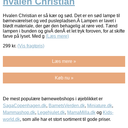
hvalen Christian
Hvalen Christian er så kær og sød. Det er en sød lampe til
børneværelset og ved puslepladsen.Â Lampen er lavet i
blødt materiale, der gør den behagelig at røre ved. Tænd
lampen i bunden og givÂ denÂ et let tryk foroven, for at skifte
farve på lyset. Med g
(Læs mere)
299
kr.
(Vis fragtpris)
Læs mere »
Køb nu »
De mest populære børnewebshops i øjeblikket er
SagaCopenhagen.dk
,
BarnetsVerden.dk
,
Miniature.dk
,
Mammashop.dk
,
Legehjulet.dk
,
MamaMilla.dk
og
Kids-
world.dk
, som alle har et stort sortiment til gode priser.