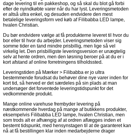
dage levering til en pakkeshop, og så skal du blot gå forbi
efter de nyindkøbte varer når du har lyst. Leveringsmetoden
er altså ultra enkel, og desuden endvidere den mest
betalelige leveringsform ved køb af Filibabba LED lampe,
hvalen Christian.
Du bør endvidere vælge at få produkterne leveret til hvor du
bor eller til hvor du arbejder. Leveringsmetoden viser sig
somme tider en tand mindre prisbillig, men lige så vel
virkelig let. Den prisbilligste leveringsversion er unægtelig
selv at hente ordren, men den løsning beroer på at du er i
kort afstand af online forretningens tilholdssted.
Leveringstiden på Mærker > Filibabba er jo ultra
bestemmende forudsat du behøver dine nye varer inden for
kort tid, så herved er det særdeles på sin plads at man
undersøger det forventede leveringstidspunkt for det
vedkommende produkt.
Mange online varehuse frembyder levering på
næstkommende hverdag på mange af butikkens produkter,
eksempelvis Filibabba LED lampe, hvalen Christian, men
som trods alt er afhængig af at ordren aflægges inden et
bestemt tidspunkt, med hensynstagen til at de garanteret kan
nå at få bestillingen klar inden medarbejderne drager