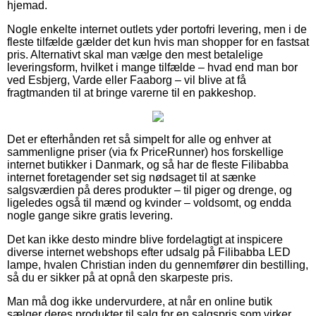
hjemad.
Nogle enkelte internet outlets yder portofri levering, men i de
fleste tilfælde gælder det kun hvis man shopper for en fastsat
pris. Alternativt skal man vælge den mest betalelige
leveringsform, hvilket i mange tilfælde – hvad end man bor
ved Esbjerg, Varde eller Faaborg – vil blive at få
fragtmanden til at bringe varerne til en pakkeshop.
Det er efterhånden ret så simpelt for alle og enhver at
sammenligne priser (via fx PriceRunner) hos forskellige
internet butikker i Danmark, og så har de fleste Filibabba
internet foretagender set sig nødsaget til at sænke
salgsværdien på deres produkter – til piger og drenge, og
ligeledes også til mænd og kvinder – voldsomt, og endda
nogle gange sikre gratis levering.
Det kan ikke desto mindre blive fordelagtigt at inspicere
diverse internet webshops efter udsalg på Filibabba LED
lampe, hvalen Christian inden du gennemfører din bestilling,
så du er sikker på at opnå den skarpeste pris.
Man må dog ikke undervurdere, at når en online butik
sælger deres produkter til salg for en salgspris som virker