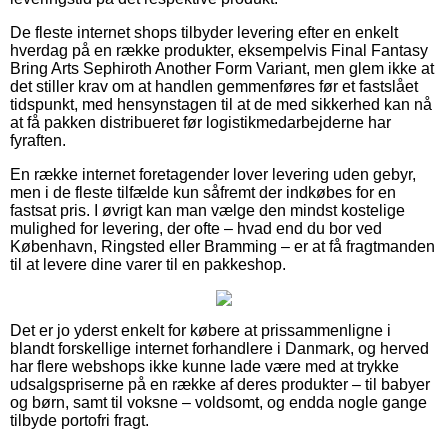
De fleste internet shops tilbyder levering efter en enkelt
hverdag på en række produkter, eksempelvis Final Fantasy
Bring Arts Sephiroth Another Form Variant, men glem ikke at
det stiller krav om at handlen gemmenføres før et fastslået
tidspunkt, med hensynstagen til at de med sikkerhed kan nå
at få pakken distribueret før logistikmedarbejderne har
fyraften.
En række internet foretagender lover levering uden gebyr,
men i de fleste tilfælde kun såfremt der indkøbes for en
fastsat pris. I øvrigt kan man vælge den mindst kostelige
mulighed for levering, der ofte – hvad end du bor ved
København, Ringsted eller Bramming – er at få fragtmanden
til at levere dine varer til en pakkeshop.
Det er jo yderst enkelt for købere at prissammenligne i
blandt forskellige internet forhandlere i Danmark, og herved
har flere webshops ikke kunne lade være med at trykke
udsalgspriserne på en række af deres produkter – til babyer
og børn, samt til voksne – voldsomt, og endda nogle gange
tilbyde portofri fragt.