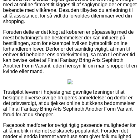
med at online firmaet tit kigges til af sagkyndige der er meget
bekendte med vilkårene. Desuden tilbydes du anledning til
at få assistance, for så vidt du forvoldes dilemmaer ved din
shopping.
Foruden dette er det klogt at køberen er påpasselig med de
mest betydningsfulde bestemmelser der kan influere på
bestillingen, som for eksempel hvilken byttepolitik online
forhandleren lover. Derfor er det samtidig vigtigt, at man til
enhver tid beholder ens ordrekvittering, så man til enhver tid
kan bevise købet af Final Fantasy Bring Arts Sephiroth
Another Form Variant, uden hensyn til om man shopper til en
kvinde eller mand.
Trustpilot leverer i højeste grad gavnlige løsninger til at
besigtige diverse øvrige brugeres anmeldelser og derfor er
det prisværdigt, at du tjekker online butikkens bedømmelser
af Final Fantasy Bring Arts Sephiroth Another Form Variant
forud for at du shopper.
Facebook medfører for øvrigt rigtig passende muligheder for
at få indblik i internet selskabets popularitet. Foruden det
møder vi endda internet varehuse som giver folk mulighed