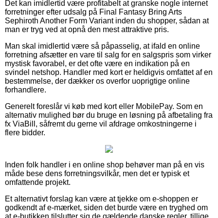
Det kan imidlertid være profitabelt at granske nogle internet
forretninger efter udsalg på Final Fantasy Bring Arts
Sephiroth Another Form Variant inden du shopper, sådan at
man er tryg ved at opnå den mest attraktive pris.
Man skal imidlertid være så påpasselig, at ifald en online
forretning afsætter en vare til salg for en salgspris som virker
mystisk favorabel, er det ofte være en indikation på en
svindel netshop. Handler med kort er heldigvis omfattet af en
bestemmelse, der dækker os overfor uoprigtige online
forhandlere.
Generelt foreslår vi køb med kort eller MobilePay. Som en
alternativ mulighed bør du bruge en løsning på afbetaling fra
fx ViaBill, såfremt du gerne vil afdrage omkostningerne i
flere bidder.
Inden folk handler i en online shop behøver man på en vis
måde bese dens forretningsvilkår, men det er typisk et
omfattende projekt.
Et alternativt forslag kan være at tjekke om e-shoppen er
godkendt af e-mærket, siden det burde være en tryghed om
at e-butikken tilslutter sig de gældende danske regler, tillige