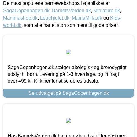
De mest populære børnewebshops i øjeblikket er
SagaCopenhagen.dk
,
BarnetsVerden.dk
,
Miniature.dk
,
Mammashop.dk
,
Legehjulet.dk
,
MamaMilla.dk
og
Kids-
world.dk
, som alle har et stort sortiment til gode priser.
SagaCopenhagen.dk sælger økologisk og bæredygtigt
udstyr til børn. Levering på 1-3 hverdage, og fri fragt
over 499 kr. Klik her for at se deres udvalg.
Se udvalget på SagaCopenhagen.dk
Hos BarnetsVerden.dk har de nøje udvalgt legetøj med