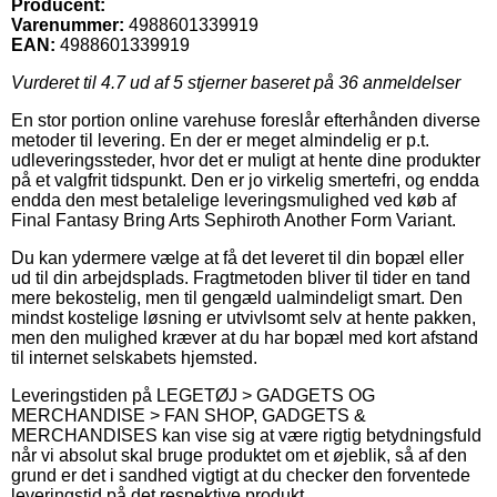
Producent:
Varenummer:
4988601339919
EAN:
4988601339919
Vurderet til
4.7
ud af 5 stjerner baseret på
36
anmeldelser
En stor portion online varehuse foreslår efterhånden diverse
metoder til levering. En der er meget almindelig er p.t.
udleveringssteder, hvor det er muligt at hente dine produkter
på et valgfrit tidspunkt. Den er jo virkelig smertefri, og endda
endda den mest betalelige leveringsmulighed ved køb af
Final Fantasy Bring Arts Sephiroth Another Form Variant.
Du kan ydermere vælge at få det leveret til din bopæl eller
ud til din arbejdsplads. Fragtmetoden bliver til tider en tand
mere bekostelig, men til gengæld ualmindeligt smart. Den
mindst kostelige løsning er utvivlsomt selv at hente pakken,
men den mulighed kræver at du har bopæl med kort afstand
til internet selskabets hjemsted.
Leveringstiden på LEGETØJ > GADGETS OG
MERCHANDISE > FAN SHOP, GADGETS &
MERCHANDISES kan vise sig at være rigtig betydningsfuld
når vi absolut skal bruge produktet om et øjeblik, så af den
grund er det i sandhed vigtigt at du checker den forventede
leveringstid på det respektive produkt.