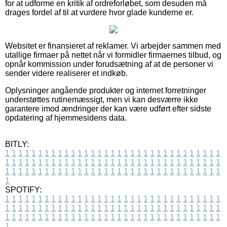
for at udforme en kritik af ordreforløbet, som desuden må
drages fordel af til at vurdere hvor glade kunderne er.
Websitet er finansieret af reklamer. Vi arbejder sammen med
utallige firmaer på nettet når vi formidler firmaernes tilbud, og
opnår kommission under forudsætning af at de personer vi
sender videre realiserer et indkøb.
Oplysninger angående produkter og internet forretninger
understøttes rutinemæssigt, men vi kan desværre ikke
garantere imod ændringer der kan være udført efter sidste
opdatering af hjemmesidens data.
BITLY:
1
1
1
1
1
1
1
1
1
1
1
1
1
1
1
1
1
1
1
1
1
1
1
1
1
1
1
1
1
1
1
1
1
1
1
1
1
1
1
1
1
1
1
1
1
1
1
1
1
1
1
1
1
1
1
1
1
1
1
1
1
1
1
1
1
1
1
1
1
1
1
1
1
1
1
1
1
1
1
1
1
1
1
1
1
1
1
1
1
1
1
1
1
1
1
1
1
1
1
1
SPOTIFY:
1
1
1
1
1
1
1
1
1
1
1
1
1
1
1
1
1
1
1
1
1
1
1
1
1
1
1
1
1
1
1
1
1
1
1
1
1
1
1
1
1
1
1
1
1
1
1
1
1
1
1
1
1
1
1
1
1
1
1
1
1
1
1
1
1
1
1
1
1
1
1
1
1
1
1
1
1
1
1
1
1
1
1
1
1
1
1
1
1
1
1
1
1
1
1
1
1
1
1
1