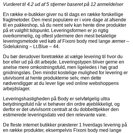
Vurderet til
4.2
ud af 5 stjerner baseret på
12
anmeldelser
En række e-butikker giver nu til dags en række forskellige
fragtmetoder. Den mest populære er i vore dage at afsende
til en pakkeshop, så du nemt selv kan hente dine produkter
på et valgfrit tidspunkt. Leveringsformen er jo rigtig
overkommelig, og oftest ydermere den mest betalelige
leveringsmetode ved køb af Fixoni body med lange ærmer –
Sidelukning – Lt.Blue – 44.
Du bør derudover foretrække at vælge levering til hvor du
bor eller ud på dit arbejde. Leveringstypen bliver gerne en
anelse mere omkostningsfuld, men ligeledes i høj grad
gnidningsløs. Den mindst kostelige mulighed for levering er
utvivlsomt at hente produkterne selv, men dette
nødvendiggør at du lever lige ved online webshoppens
arbejdslager.
Leveringshastigheden på Body er selvfølgelig ultra
betydningsfuld når vi behøver din ordre øjeblikkeligt, og
derfor er det utvivlsomt centralt at du dobbelttjekker den
estimerede leveringsdato ved den relevante vare.
De fleste internet butikker præsterer 1 hverdags levering på
en række produkter, eksempelvis Fixoni body med lange