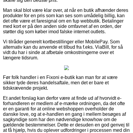
skaffe sig den bedste pris.
Man skal blot være klar over, at når en butik afhænder deres
produkter for en pris som kan ses som umådelig billig, kan
det ofte være et faresignal om en fup webbutik. Betalinger
med kort er på den anden side omfavnet af en orden, der
støtter dig som køber imod falske internet outlets.
Vi tilråder generelt kortbestillinger eller MobilePay. Som
alternativ kan du anvende et tilbud fra f.eks. ViaBill, for så
vidt du har i sinde at afbetale omkostningerne over et
længere tidsrum.
Før folk handler i en Fixoni e-butik kan man for at være
sikker tyde deres handelsaftale, men det er bare et
tidskrævende projekt.
Et andet forslag kan derfor være at finde ud af hvorvidt e-
forhandleren er medlem af e-mærke ordningen, da det ofte
er en garanti for at online webshoppen overholder de
danske love, og at e-handlen en gang i mellem besøges af
sagkyndige som har den nødvendige knowhow om de
gældende bestemmelser. Dette er desuden en god genvej til
at få hjælp, hvis du oplever udfordringer i processen med din