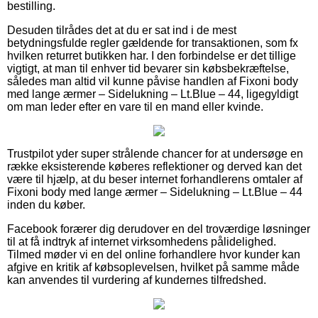
bestilling.
Desuden tilrådes det at du er sat ind i de mest
betydningsfulde regler gældende for transaktionen, som fx
hvilken returret butikken har. I den forbindelse er det tillige
vigtigt, at man til enhver tid bevarer sin købsbekræftelse,
således man altid vil kunne påvise handlen af Fixoni body
med lange ærmer – Sidelukning – Lt.Blue – 44, ligegyldigt
om man leder efter en vare til en mand eller kvinde.
Trustpilot yder super strålende chancer for at undersøge en
række eksisterende køberes reflektioner og derved kan det
være til hjælp, at du beser internet forhandlerens omtaler af
Fixoni body med lange ærmer – Sidelukning – Lt.Blue – 44
inden du køber.
Facebook forærer dig derudover en del troværdige løsninger
til at få indtryk af internet virksomhedens pålidelighed.
Tilmed møder vi en del online forhandlere hvor kunder kan
afgive en kritik af købsoplevelsen, hvilket på samme måde
kan anvendes til vurdering af kundernes tilfredshed.