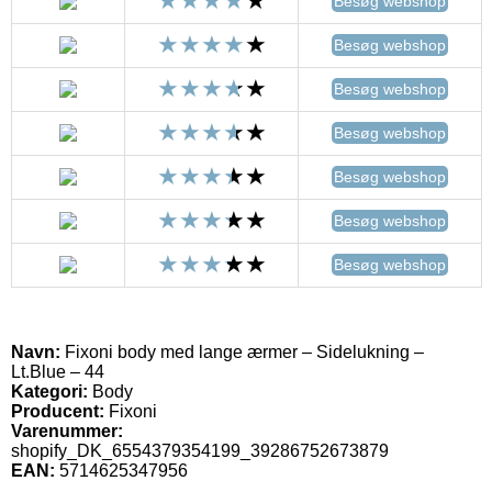
Besøg webshop
Besøg webshop
Besøg webshop
Besøg webshop
Besøg webshop
Besøg webshop
Besøg webshop
Navn:
Fixoni body med lange ærmer – Sidelukning –
Lt.Blue – 44
Kategori:
Body
Producent:
Fixoni
Varenummer:
shopify_DK_6554379354199_39286752673879
EAN:
5714625347956