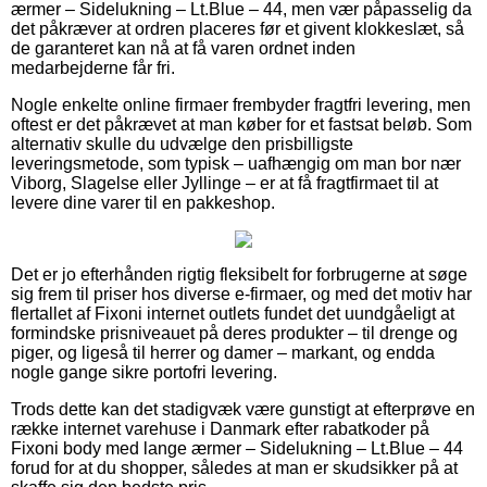
ærmer – Sidelukning – Lt.Blue – 44, men vær påpasselig da
det påkræver at ordren placeres før et givent klokkeslæt, så
de garanteret kan nå at få varen ordnet inden
medarbejderne får fri.
Nogle enkelte online firmaer frembyder fragtfri levering, men
oftest er det påkrævet at man køber for et fastsat beløb. Som
alternativ skulle du udvælge den prisbilligste
leveringsmetode, som typisk – uafhængig om man bor nær
Viborg, Slagelse eller Jyllinge – er at få fragtfirmaet til at
levere dine varer til en pakkeshop.
Det er jo efterhånden rigtig fleksibelt for forbrugerne at søge
sig frem til priser hos diverse e-firmaer, og med det motiv har
flertallet af Fixoni internet outlets fundet det uundgåeligt at
formindske prisniveauet på deres produkter – til drenge og
piger, og ligeså til herrer og damer – markant, og endda
nogle gange sikre portofri levering.
Trods dette kan det stadigvæk være gunstigt at efterprøve en
række internet varehuse i Danmark efter rabatkoder på
Fixoni body med lange ærmer – Sidelukning – Lt.Blue – 44
forud for at du shopper, således at man er skudsikker på at