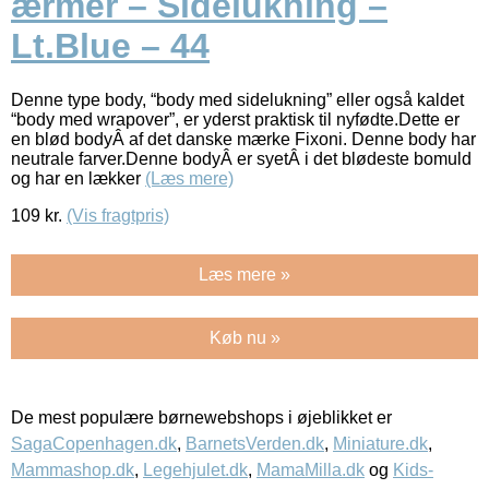
ærmer – Sidelukning –
Lt.Blue – 44
Denne type body, “body med sidelukning” eller også kaldet
“body med wrapover”, er yderst praktisk til nyfødte.Dette er
en blød bodyÂ af det danske mærke Fixoni. Denne body har
neutrale farver.Denne bodyÂ er syetÂ i det blødeste bomuld
og har en lækker
(Læs mere)
109
kr.
(Vis fragtpris)
Læs mere »
Køb nu »
De mest populære børnewebshops i øjeblikket er
SagaCopenhagen.dk
,
BarnetsVerden.dk
,
Miniature.dk
,
Mammashop.dk
,
Legehjulet.dk
,
MamaMilla.dk
og
Kids-