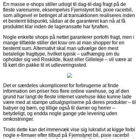
En masse e-shops stiller udsigt til dag-til-dag fragt på de
fleste varenumre, eksempelvis Fjernstyret bil, pixie racerbil,
som alligevel er betinget af at transaktionen realiseres inden
et bestemt tidspunkt, sådan at de garanteret kan nå at få
produktet klar inden de lageransatte har fyraften.
Nogle enkelte shops på nettet garanterer portofri fragt, men i
mange tilfælde stiller det krav om at man shopper for en
bestemt sum. Alternativt skal man udvælge den mest
betalelige fragttype, hvilket typisk – uafhængig om du
opholder sig ved Roskilde, Ikast eller Gilleleje – vil være at
få kørt din pakke til et udleveringssted.
Det er særdeles ukompliceret for forbrugerne at finde
information om priser hos flere online varehuse, og af den
grund har langt de fleste internet varehuse ikke kunne lade
være med at stampe udsalgspriserne på deres produkter – til
babyer og børn, og tillige også til damer og herrer –
betydeligt, og endda nogle gange yde levering uden
omkostninger.
Trods dette kan det immervæk vise sig lukrativt at kigge forbi
nogle e-firmaer efter tilbud på Fjernstyret bil, pixie racerbil