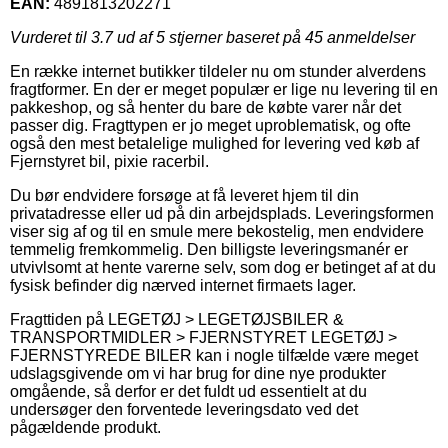
EAN:
4891813202271
Vurderet til
3.7
ud af 5 stjerner baseret på
45
anmeldelser
En række internet butikker tildeler nu om stunder alverdens
fragtformer. En der er meget populær er lige nu levering til en
pakkeshop, og så henter du bare de købte varer når det
passer dig. Fragttypen er jo meget uproblematisk, og ofte
også den mest betalelige mulighed for levering ved køb af
Fjernstyret bil, pixie racerbil.
Du bør endvidere forsøge at få leveret hjem til din
privatadresse eller ud på din arbejdsplads. Leveringsformen
viser sig af og til en smule mere bekostelig, men endvidere
temmelig fremkommelig. Den billigste leveringsmanér er
utvivlsomt at hente varerne selv, som dog er betinget af at du
fysisk befinder dig nærved internet firmaets lager.
Fragttiden på LEGETØJ > LEGETØJSBILER &
TRANSPORTMIDLER > FJERNSTYRET LEGETØJ >
FJERNSTYREDE BILER kan i nogle tilfælde være meget
udslagsgivende om vi har brug for dine nye produkter
omgående, så derfor er det fuldt ud essentielt at du
undersøger den forventede leveringsdato ved det
pågældende produkt.