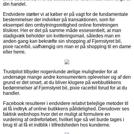
din handel.
Endvidere støtter vi at køber er på vagt for de fundamentale
bestemmelser der indvirker på transaktionen, som for
eksempel den ombytningsrettighed online forretningen
tilsikrer. Her er det på samme måde essesentielt, at man
stadigvæk beholder sin kvitteringsmail, således man en
anden gang kan bekræfte sin shopping af Fjernstyret bil,
pixie racerbil, uafhængig om man er på shopping til en dame
eller herre.
Trustpilot tilbyder nogenlunde ærlige muligheder for at
undersøge mange andre konsumenters oplevelser og af den
grund er det smart, at du bliver klogere på webbutikkens
bedømmelser af Fjernstyret bil, pixie racerbil forud for at du
handler.
Facebook resulterer i endvidere relativt belejlige metoder til
at få indtryk af online butikkens pålidelighed. Derudover ses
faktisk webshops hvor det er muligt at formulere en
vurdering af ordreforløbet, hvilket lige så vel burde tages i
brug til at få et indblik i tilfredsheden hos kunderne.