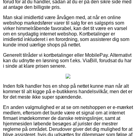
forud for at du handler, sådan at du er på den sikre side med
at antage den billigste pris.
Man skal imidlertid være årvågen med, at når en online
webshop markedsfører varer til salg for en salgspris som
virker himmelråbende favorabel, kan det tit være en varsel
om en snydagtig internet webshop. Kortbetalinger er
imidlertid inkluderet i en forordning, som assisterer dig som
kunde imod uærlige shops på nettet.
Generelt tilråder vi kortbetalinger eller MobilePay. Alternativt
kan du udnytte en løsning som f.eks. ViaBill, forudsat du har
i sinde at klare prisen senere.
Inden folk handler hos en shop på nettet kunne man når alt
kommer til alt kigge på e-butikkens handelsvilkår, men det er
for det meste ikke super spændende.
En anden valgmulighed er at se om netshoppen er e-mærket
medlem, eftersom det burde være et signal om at internet
firmaet imødekommer de danske retningslinjer, samt at
hjemmesiden løbende besøges af jurister der mestrer
reglerne på området. Derudover giver det dig mulighed for at
blive assisteret, hvis du udsættes for dilemmaer som følge af