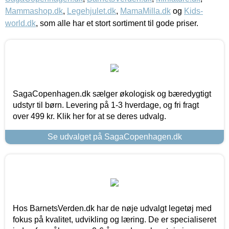
Mammashop.dk
,
Legehjulet.dk
,
MamaMilla.dk
og
Kids-
world.dk
, som alle har et stort sortiment til gode priser.
SagaCopenhagen.dk sælger økologisk og bæredygtigt
udstyr til børn. Levering på 1-3 hverdage, og fri fragt
over 499 kr. Klik her for at se deres udvalg.
Se udvalget på SagaCopenhagen.dk
Hos BarnetsVerden.dk har de nøje udvalgt legetøj med
fokus på kvalitet, udvikling og læring. De er specialiseret