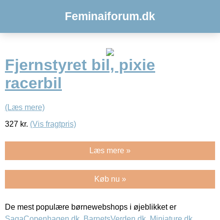
Feminaiforum.dk
Fjernstyret bil, pixie
racerbil
(Læs mere)
327
kr.
(Vis fragtpris)
Læs mere »
Køb nu »
De mest populære børnewebshops i øjeblikket er
SagaCopenhagen.dk
,
BarnetsVerden.dk
,
Miniature.dk
,