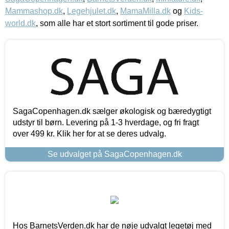
Mammashop.dk
,
Legehjulet.dk
,
MamaMilla.dk
og
Kids-
world.dk
, som alle har et stort sortiment til gode priser.
SagaCopenhagen.dk sælger økologisk og bæredygtigt
udstyr til børn. Levering på 1-3 hverdage, og fri fragt
over 499 kr. Klik her for at se deres udvalg.
Se udvalget på SagaCopenhagen.dk
Hos BarnetsVerden.dk har de nøje udvalgt legetøj med