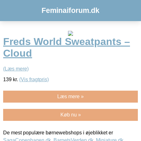
Feminaiforum.dk
Freds World Sweatpants –
Cloud
(Læs mere)
139
kr.
(Vis fragtpris)
Læs mere »
Køb nu »
De mest populære børnewebshops i øjeblikket er
SagaCopenhagen.dk
,
BarnetsVerden.dk
,
Miniature.dk
,