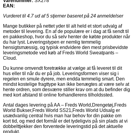
Varenummer:
SX278
EAN:
Vurderet til
4.7
ud af 5 stjerner baseret på
24
anmeldelser
Mange butikker på nettet yder til alt held et stort udvalg af
metoder til levering. En af de populære er i dag at få sendt til
en pakkeshop, hvor du så selv henter de købte produkter når
du har lyst. Leveringstypen er nemlig temmelig
hensigtsmæssig, og typisk endvidere den mest prisbevidste
leveringsmetode ved køb af Freds World Sweatpants –
Cloud.
Du kunne omvendt foretrække at vælge at få leveret til dit
hus eller til når du er på job. Leveringsformen viser sig i
regelen en smule dyrere, men endda temmelig smart. Den
mindst kostelige fragttype kan ikke benægtes at være selv at
hente ordren, som desværre stiller krav om at du befinder dig
med kort afstand til online forhandlerens tilholdssted.
Antal dages levering på AA – Freds World,Drengetøj,Freds
World Bukser,Freds World SS21,Freds World Udsalg er
usædvanlig central hvis man har behov for din pakke om
kort tid, og med det formål er det tydeligvis på sin plads at vi
dobbelttjekker den forventede leveringstid på det aktuelle
produkt.