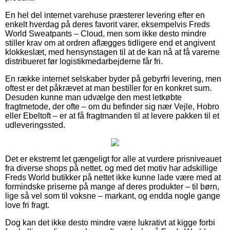
En hel del internet varehuse præsterer levering efter en
enkelt hverdag på deres favorit varer, eksempelvis Freds
World Sweatpants – Cloud, men som ikke desto mindre
stiller krav om at ordren aflægges tidligere end et angivent
klokkeslæt, med hensynstagen til at de kan nå at få varerne
distribueret før logistikmedarbejderne får fri.
En række internet selskaber byder på gebyrfri levering, men
oftest er det påkrævet at man bestiller for en konkret sum.
Desuden kunne man udvælge den mest letkøbte
fragtmetode, der ofte – om du befinder sig nær Vejle, Hobro
eller Ebeltoft – er at få fragtmanden til at levere pakken til et
udleveringssted.
Det er ekstremt let gængeligt for alle at vurdere prisniveauet
fra diverse shops på nettet, og med det motiv har adskillige
Freds World butikker på nettet ikke kunne lade være med at
formindske priserne på mange af deres produkter – til børn,
lige så vel som til voksne – markant, og endda nogle gange
love fri fragt.
Dog kan det ikke desto mindre være lukrativt at kigge forbi