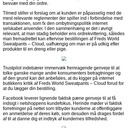
besvær med din ordre.
Tilmed stiller vi forslag om at kunden er påpasselig med de
mest relevante reglementer der spiller ind i forbindelse med
transaktionen, som fx den ombytningspolitik internet
selskabet anvender. I den sammenhæng er det i øvrigt
relevant, at man stadig beholder ens ordrekvittering, således
man fremadrettet kan eftervise bestillingen af Freds World
Sweatpants – Cloud, uafhængig om man er på udkig efter
produkter til en dreng eller pige.
Trustpilot indebærer immervæk fremragende genveje til at
tolke ganske mange andre konsumenters betragtninger og
af den grund kan det anbefales, at du kigger på internet
butikkens kritik af Freds World Sweatpants – Cloud forud for
at du lægger din bestilling.
Facebook leverer lignende faktisk pæne genveje til at få
indsigt i netshoppens kundefokus. Herinde møder vi faktisk
forretninger på nettet som tilbyder kunderne at offentliggøre
en anmeldelse af deres køb, som desuden må drages fordel
af til at danne dig et indtryk af kundernes tilfredshed.