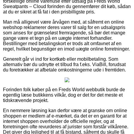
forskellige online varehuse efter udsalg på Freds World
Sweatpants – Cloud forinden du gennemfører dit køb, sådan
at du er sikret at få fat i den prisbilligste pris.
Man må alligevel være årvågen med, at såfremt en online
webshop reklamerer deres varer til salg for en udsalgspris
som anses for grænseløst fremragende, så bør det mange
gange være et tegn på en uægte internet forhandler.
Bestillinger med betalingskort er trods alt omfavnet af en
regel, hvilket begunstiger en imod uægte online forretninger.
Generelt går vi ind for kortkøb eller mobilbetaling. Som
alternativ bør du udnytte et tilbud fra f.eks. ViaBill, forudsat
du foretrækker at afbetale omkostningerne ude i fremtiden.
Forinden folk køber på en Freds World webbutik burde de
egentlig læse butikkens vilkår, dog er det for det meste et
tidskrævende projekt.
En nemmere løsning kan derfor være at granske om online
shoppen er medlem af e-mærket, da det er en garanti for at
internet shoppen overholder de officielle regler, og at
forretningen ofte revurderes af jurister som forstår vilkårene.
Det giver dig lejlighed til at få bistand, såfremt du skulle få