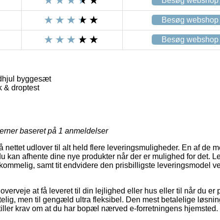
Besøg webshop
Besøg webshop
Besøg webshop
dhjul byggesæt
 & droptest
jerner baseret på
1
anmeldelser
å nettet udlover til alt held flere leveringsmuligheder. En af de
 kan afhente dine nye produkter når der er mulighed for det. 
kommelig, samt tit endvidere den prisbilligste leveringsmodel v
veje at få leveret til din lejlighed eller hus eller til når du er
elig, men til gengæld ultra fleksibel. Den mest betalelige løsning
iller krav om at du har bopæl nærved e-forretningens hjemsted.