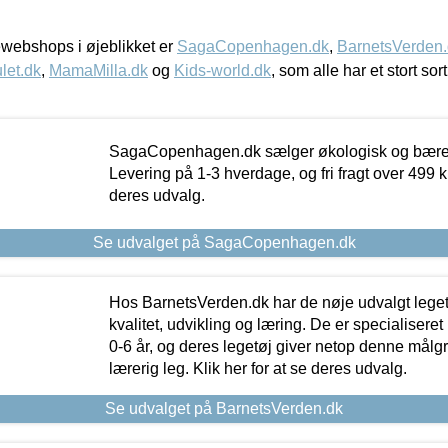
webshops i øjeblikket er
SagaCopenhagen.dk
,
BarnetsVerden
let.dk
,
MamaMilla.dk
og
Kids-world.dk
, som alle har et stort sor
SagaCopenhagen.dk sælger økologisk og bæredyg
Levering på 1-3 hverdage, og fri fragt over 499 kr.
deres udvalg.
Se udvalget på SagaCopenhagen.dk
Hos BarnetsVerden.dk har de nøje udvalgt lege
kvalitet, udvikling og læring. De er specialisere
0-6 år, og deres legetøj giver netop denne målgru
lærerig leg. Klik her for at se deres udvalg.
Se udvalget på BarnetsVerden.dk