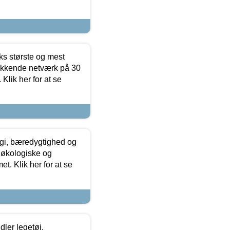
ks største og mest
ækkende netværk på 30
Klik her for at se
gi, bæredygtighed og
 økologiske og
t. Klik her for at se
ler legetøj,