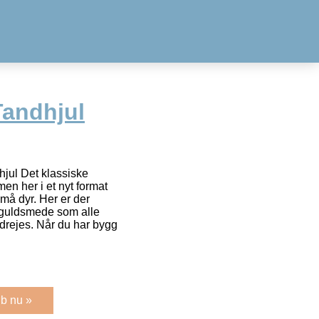
Tandhjul
jul Det klassiske
en her i et nyt format
å dyr. Her er der
 guldsmede som alle
 drejes. Når du har bygg
b nu »