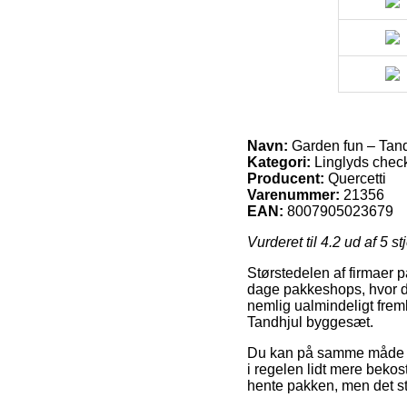
Navn:
Garden fun – Tan
Kategori:
Linglyds check
Producent:
Quercetti
Varenummer:
21356
EAN:
8007905023679
Vurderet til
4.2
ud af 5 st
Størstedelen af firmaer p
dage pakkeshops, hvor du
nemlig ualmindeligt frem
Tandhjul byggesæt.
Du kan på samme måde over
i regelen lidt mere bekost
hente pakken, men det st