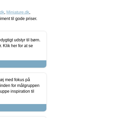
.dk
,
Miniature.dk
,
timent til gode priser.
tigt udstyr til børn.
 Klik her for at se
tøj med fokus på
t inden for målgruppen
ppe inspiration til