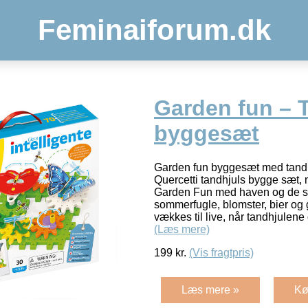
Feminaiforum.dk
Garden fun – 
byggesæt
Garden fun byggesæt med tandh
Quercetti tandhjuls bygge sæt, m
Garden Fun med haven og de sm
sommerfugle, blomster, bier og
vækkes til live, når tandhjulene
(Læs mere)
199
kr.
(Vis fragtpris)
Læs mere »
Kø