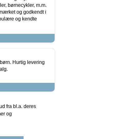
r, børnecykler, m.m.
-mærket og godkendt i
opulære og kendte
 børn. Hurtig levering
alg.
 fra bl.a. deres
mer og