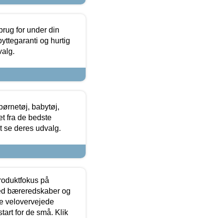
brug for under din
yttegaranti og hurtig
valg.
ørnetøj, babytøj,
t fra de bedste
at se deres udvalg.
produktfokus på
med bæreredskaber og
e velovervejede
tart for de små. Klik