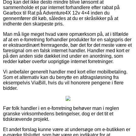
Dog kan det ikke desto mindre blive lønsomt at
sammenholde et par internet forhandlere efter rabat på
Gearbox til Rat på Adventure4X 12v 4×4 inden du
gennemfører dit køb, således at du er skråsikker på at
indhente den skarpeste pris.
Man må lige meget hvad være opmærksom på, at i tilfælde
af at en e-forretning forhandler produkter for en salgspris der
er ekstraordinært fremragende, bør det for det meste være et
faresignal om en falsk internet handler. Handler med kort er
på den anden side dækket ind under en anordning, som
redder køber overfor uoprigtige internet forretninger.
Vi anbefaler generelt handler med kort eller mobilbetaling.
Som et alternativ kan du benytte en afdragsløsning fra
eksempelvis ViaBill, hvis du vil honorere pengene i flere
bidder.
Før folk handler i en e-forretning behøver man i reglen
granske virksomhedens betingelser, dog er det tit et
tidskrævende projekt.
Et andet forslag kunne være at undersøge om e-butikken er
e-mærke tilsluttet, som bør være en indikator for at