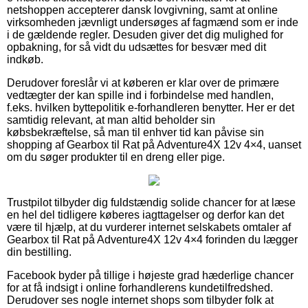
netshoppen accepterer dansk lovgivning, samt at online
virksomheden jævnligt undersøges af fagmænd som er inde
i de gældende regler. Desuden giver det dig mulighed for
opbakning, for så vidt du udsættes for besvær med dit
indkøb.
Derudover foreslår vi at køberen er klar over de primære
vedtægter der kan spille ind i forbindelse med handlen,
f.eks. hvilken byttepolitik e-forhandleren benytter. Her er det
samtidig relevant, at man altid beholder sin
købsbekræftelse, så man til enhver tid kan påvise sin
shopping af Gearbox til Rat på Adventure4X 12v 4×4, uanset
om du søger produkter til en dreng eller pige.
Trustpilot tilbyder dig fuldstændig solide chancer for at læse
en hel del tidligere køberes iagttagelser og derfor kan det
være til hjælp, at du vurderer internet selskabets omtaler af
Gearbox til Rat på Adventure4X 12v 4×4 forinden du lægger
din bestilling.
Facebook byder på tillige i højeste grad hæderlige chancer
for at få indsigt i online forhandlerens kundetilfredshed.
Derudover ses nogle internet shops som tilbyder folk at