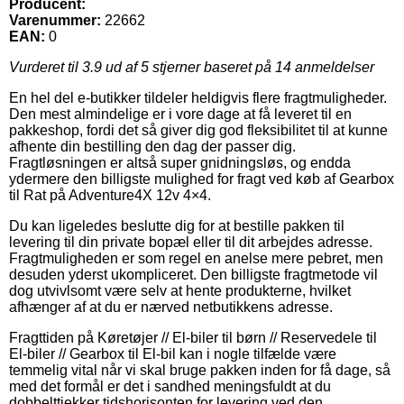
Producent:
Varenummer:
22662
EAN:
0
Vurderet til
3.9
ud af 5 stjerner baseret på
14
anmeldelser
En hel del e-butikker tildeler heldigvis flere fragtmuligheder.
Den mest almindelige er i vore dage at få leveret til en
pakkeshop, fordi det så giver dig god fleksibilitet til at kunne
afhente din bestilling den dag der passer dig.
Fragtløsningen er altså super gnidningsløs, og endda
ydermere den billigste mulighed for fragt ved køb af Gearbox
til Rat på Adventure4X 12v 4×4.
Du kan ligeledes beslutte dig for at bestille pakken til
levering til din private bopæl eller til dit arbejdes adresse.
Fragtmuligheden er som regel en anelse mere pebret, men
desuden yderst ukompliceret. Den billigste fragtmetode vil
dog utvivlsomt være selv at hente produkterne, hvilket
afhænger af at du er nærved netbutikkens adresse.
Fragttiden på Køretøjer // El-biler til børn // Reservedele til
El-biler // Gearbox til El-bil kan i nogle tilfælde være
temmelig vital når vi skal bruge pakken inden for få dage, så
med det formål er det i sandhed meningsfuldt at du
dobbelttjekker tidshorisonten for levering ved den