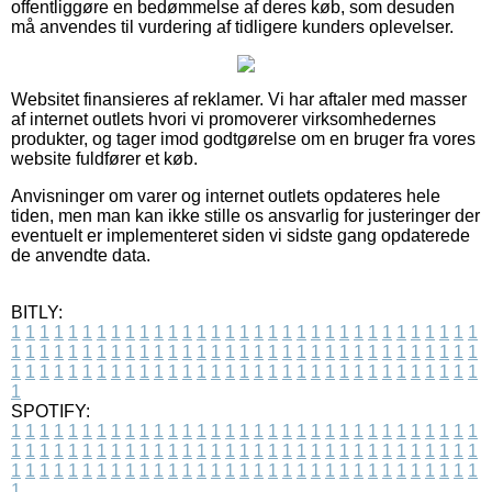
offentliggøre en bedømmelse af deres køb, som desuden
må anvendes til vurdering af tidligere kunders oplevelser.
Websitet finansieres af reklamer. Vi har aftaler med masser
af internet outlets hvori vi promoverer virksomhedernes
produkter, og tager imod godtgørelse om en bruger fra vores
website fuldfører et køb.
Anvisninger om varer og internet outlets opdateres hele
tiden, men man kan ikke stille os ansvarlig for justeringer der
eventuelt er implementeret siden vi sidste gang opdaterede
de anvendte data.
BITLY:
1
1
1
1
1
1
1
1
1
1
1
1
1
1
1
1
1
1
1
1
1
1
1
1
1
1
1
1
1
1
1
1
1
1
1
1
1
1
1
1
1
1
1
1
1
1
1
1
1
1
1
1
1
1
1
1
1
1
1
1
1
1
1
1
1
1
1
1
1
1
1
1
1
1
1
1
1
1
1
1
1
1
1
1
1
1
1
1
1
1
1
1
1
1
1
1
1
1
1
1
SPOTIFY:
1
1
1
1
1
1
1
1
1
1
1
1
1
1
1
1
1
1
1
1
1
1
1
1
1
1
1
1
1
1
1
1
1
1
1
1
1
1
1
1
1
1
1
1
1
1
1
1
1
1
1
1
1
1
1
1
1
1
1
1
1
1
1
1
1
1
1
1
1
1
1
1
1
1
1
1
1
1
1
1
1
1
1
1
1
1
1
1
1
1
1
1
1
1
1
1
1
1
1
1