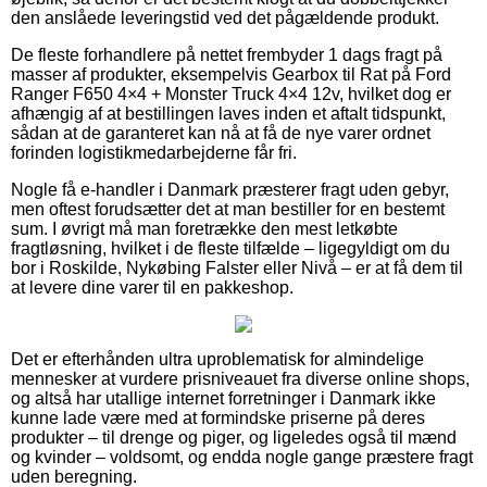
den anslåede leveringstid ved det pågældende produkt.
De fleste forhandlere på nettet frembyder 1 dags fragt på
masser af produkter, eksempelvis Gearbox til Rat på Ford
Ranger F650 4×4 + Monster Truck 4×4 12v, hvilket dog er
afhængig af at bestillingen laves inden et aftalt tidspunkt,
sådan at de garanteret kan nå at få de nye varer ordnet
forinden logistikmedarbejderne får fri.
Nogle få e-handler i Danmark præsterer fragt uden gebyr,
men oftest forudsætter det at man bestiller for en bestemt
sum. I øvrigt må man foretrække den mest letkøbte
fragtløsning, hvilket i de fleste tilfælde – ligegyldigt om du
bor i Roskilde, Nykøbing Falster eller Nivå – er at få dem til
at levere dine varer til en pakkeshop.
Det er efterhånden ultra uproblematisk for almindelige
mennesker at vurdere prisniveauet fra diverse online shops,
og altså har utallige internet forretninger i Danmark ikke
kunne lade være med at formindske priserne på deres
produkter – til drenge og piger, og ligeledes også til mænd
og kvinder – voldsomt, og endda nogle gange præstere fragt
uden beregning.