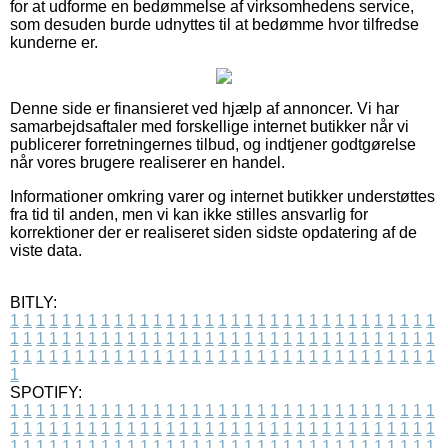
for at udforme en bedømmelse af virksomhedens service,
som desuden burde udnyttes til at bedømme hvor tilfredse
kunderne er.
Denne side er finansieret ved hjælp af annoncer. Vi har
samarbejdsaftaler med forskellige internet butikker når vi
publicerer forretningernes tilbud, og indtjener godtgørelse
når vores brugere realiserer en handel.
Informationer omkring varer og internet butikker understøttes
fra tid til anden, men vi kan ikke stilles ansvarlig for
korrektioner der er realiseret siden sidste opdatering af de
viste data.
BITLY:
1
1
1
1
1
1
1
1
1
1
1
1
1
1
1
1
1
1
1
1
1
1
1
1
1
1
1
1
1
1
1
1
1
1
1
1
1
1
1
1
1
1
1
1
1
1
1
1
1
1
1
1
1
1
1
1
1
1
1
1
1
1
1
1
1
1
1
1
1
1
1
1
1
1
1
1
1
1
1
1
1
1
1
1
1
1
1
1
1
1
1
1
1
1
1
1
1
1
1
1
SPOTIFY:
1
1
1
1
1
1
1
1
1
1
1
1
1
1
1
1
1
1
1
1
1
1
1
1
1
1
1
1
1
1
1
1
1
1
1
1
1
1
1
1
1
1
1
1
1
1
1
1
1
1
1
1
1
1
1
1
1
1
1
1
1
1
1
1
1
1
1
1
1
1
1
1
1
1
1
1
1
1
1
1
1
1
1
1
1
1
1
1
1
1
1
1
1
1
1
1
1
1
1