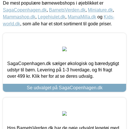
De mest populære børnewebshops i øjeblikket er
SagaCopenhagen.dk
,
BarnetsVerden.dk
,
Miniature.dk
,
Mammashop.dk
,
Legehjulet.dk
,
MamaMilla.dk
og
Kids-
world.dk
, som alle har et stort sortiment til gode priser.
SagaCopenhagen.dk sælger økologisk og bæredygtigt
udstyr til børn. Levering på 1-3 hverdage, og fri fragt
over 499 kr. Klik her for at se deres udvalg.
Se udvalget på SagaCopenhagen.dk
Hos BarnetsVerden.dk har de nøje udvalgt legetøj med