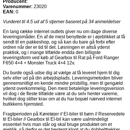
Producent:
Varenummer:
23020
EAN:
0
Vurderet til
4.5
ud af 5 stjerner baseret på
34
anmeldelser
En lang række internet outlets giver nu om dage diverse
leveringsmåder. En af de mest benyttede er i øjeblikket at få
sendt til en pakkeshop, og så kan du bare gå forbi efter
ordren når der er tid til det. Løsningen er altså yderst
praktisk, og i mange tilfælde endda den billigste
leveringsform ved køb af Gearbox til Rat på Ford Ranger
F650 4×4 + Monster Truck 4×4 12v.
Du burde også udse dig at vælge at få leveret hjem til dig
selv eller ud på din arbejdsplads. Leveringsmetoden bliver
gennemsnitligt en kende mindre prisbillig, men til gengæld
yderst overkommelig. Den mest betalelige leveringsversion
vil dog i de fleste tilfælde være at du selv henter varerne,
hvilket dog stiller krav om at du har bopæl nærved internet
butikkens hjemsted.
Fragtperioden på Køretøjer // El-biler til børn // Reservedele
til El-biler // Gearbox til El-bil kan være ualmindeligt
essentiel hvis man står og skal bruge produktet om et
øjeblik, så derfor er det bestemt klogt at du dobbelttjekker