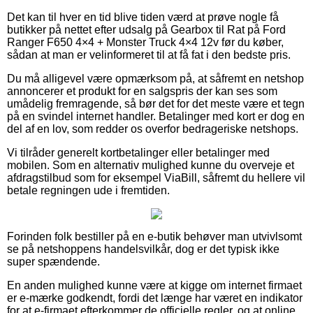
Det kan til hver en tid blive tiden værd at prøve nogle få
butikker på nettet efter udsalg på Gearbox til Rat på Ford
Ranger F650 4×4 + Monster Truck 4×4 12v før du køber,
sådan at man er velinformeret til at få fat i den bedste pris.
Du må alligevel være opmærksom på, at såfremt en netshop
annoncerer et produkt for en salgspris der kan ses som
umådelig fremragende, så bør det for det meste være et tegn
på en svindel internet handler. Betalinger med kort er dog en
del af en lov, som redder os overfor bedrageriske netshops.
Vi tilråder generelt kortbetalinger eller betalinger med
mobilen. Som en alternativ mulighed kunne du overveje et
afdragstilbud som for eksempel ViaBill, såfremt du hellere vil
betale regningen ude i fremtiden.
Forinden folk bestiller på en e-butik behøver man utvivlsomt
se på netshoppens handelsvilkår, dog er det typisk ikke
super spændende.
En anden mulighed kunne være at kigge om internet firmaet
er e-mærke godkendt, fordi det længe har været en indikator
for at e-firmaet efterkommer de officielle regler, og at online