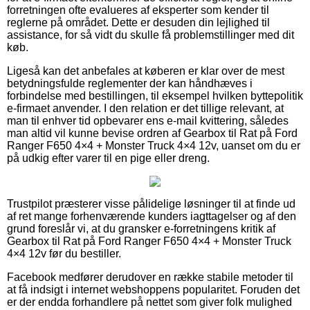
forretningen ofte evalueres af eksperter som kender til
reglerne på området. Dette er desuden din lejlighed til
assistance, for så vidt du skulle få problemstillinger med dit
køb.
Ligeså kan det anbefales at køberen er klar over de mest
betydningsfulde reglementer der kan håndhæves i
forbindelse med bestillingen, til eksempel hvilken byttepolitik
e-firmaet anvender. I den relation er det tillige relevant, at
man til enhver tid opbevarer ens e-mail kvittering, således
man altid vil kunne bevise ordren af Gearbox til Rat på Ford
Ranger F650 4×4 + Monster Truck 4×4 12v, uanset om du er
på udkig efter varer til en pige eller dreng.
Trustpilot præsterer visse pålidelige løsninger til at finde ud
af ret mange forhenværende kunders iagttagelser og af den
grund foreslår vi, at du gransker e-forretningens kritik af
Gearbox til Rat på Ford Ranger F650 4×4 + Monster Truck
4×4 12v før du bestiller.
Facebook medfører derudover en række stabile metoder til
at få indsigt i internet webshoppens popularitet. Foruden det
er der endda forhandlere på nettet som giver folk mulighed