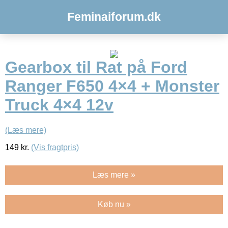
Feminaiforum.dk
Gearbox til Rat på Ford
Ranger F650 4×4 + Monster
Truck 4×4 12v
(Læs mere)
149
kr.
(Vis fragtpris)
Læs mere »
Køb nu »