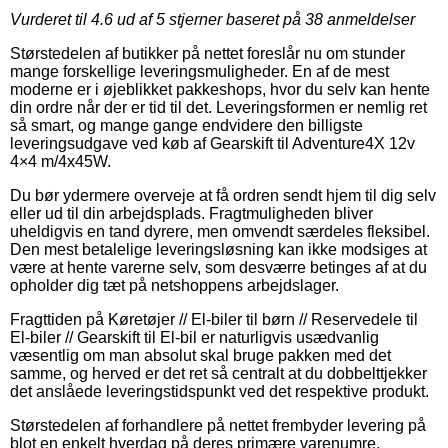
Vurderet til
4.6
ud af 5 stjerner baseret på
38
anmeldelser
Størstedelen af butikker på nettet foreslår nu om stunder
mange forskellige leveringsmuligheder. En af de mest
moderne er i øjeblikket pakkeshops, hvor du selv kan hente
din ordre når der er tid til det. Leveringsformen er nemlig ret
så smart, og mange gange endvidere den billigste
leveringsudgave ved køb af Gearskift til Adventure4X 12v
4×4 m/4x45W.
Du bør ydermere overveje at få ordren sendt hjem til dig selv
eller ud til din arbejdsplads. Fragtmuligheden bliver
uheldigvis en tand dyrere, men omvendt særdeles fleksibel.
Den mest betalelige leveringsløsning kan ikke modsiges at
være at hente varerne selv, som desværre betinges af at du
opholder dig tæt på netshoppens arbejdslager.
Fragttiden på Køretøjer // El-biler til børn // Reservedele til
El-biler // Gearskift til El-bil er naturligvis usædvanlig
væsentlig om man absolut skal bruge pakken med det
samme, og herved er det ret så centralt at du dobbelttjekker
det anslåede leveringstidspunkt ved det respektive produkt.
Størstedelen af forhandlere på nettet frembyder levering på
blot en enkelt hverdag på deres primære varenumre,