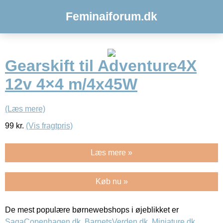
Feminaiforum.dk
Gearskift til Adventure4X
12v 4×4 m/4x45W
(Læs mere)
99
kr.
(Vis fragtpris)
Læs mere »
Køb nu »
De mest populære børnewebshops i øjeblikket er
SagaCopenhagen.dk
,
BarnetsVerden.dk
,
Miniature.dk
,