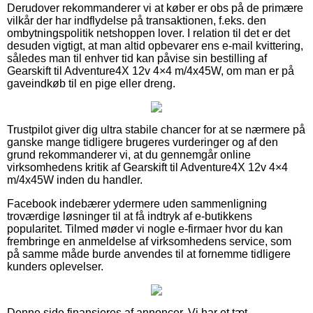
Derudover rekommanderer vi at køber er obs på de primære
vilkår der har indflydelse på transaktionen, f.eks. den
ombytningspolitik netshoppen lover. I relation til det er det
desuden vigtigt, at man altid opbevarer ens e-mail kvittering,
således man til enhver tid kan påvise sin bestilling af
Gearskift til Adventure4X 12v 4×4 m/4x45W, om man er på
gaveindkøb til en pige eller dreng.
Trustpilot giver dig ultra stabile chancer for at se nærmere på
ganske mange tidligere brugeres vurderinger og af den
grund rekommanderer vi, at du gennemgår online
virksomhedens kritik af Gearskift til Adventure4X 12v 4×4
m/4x45W inden du handler.
Facebook indebærer ydermere uden sammenligning
troværdige løsninger til at få indtryk af e-butikkens
popularitet. Tilmed møder vi nogle e-firmaer hvor du kan
frembringe en anmeldelse af virksomhedens service, som
på samme måde burde anvendes til at fornemme tidligere
kunders oplevelser.
Denne side finansieres af annoncer. Vi har et tæt