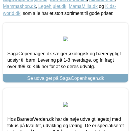
Mammashop.dk
,
Legehjulet.dk
,
MamaMilla.dk
og
Kids-
world.dk
, som alle har et stort sortiment til gode priser.
SagaCopenhagen.dk sælger økologisk og bæredygtigt
udstyr til børn. Levering på 1-3 hverdage, og fri fragt
over 499 kr. Klik her for at se deres udvalg.
Se udvalget på SagaCopenhagen.dk
Hos BarnetsVerden.dk har de nøje udvalgt legetøj med
fokus på kvalitet, udvikling og læring. De er specialiseret