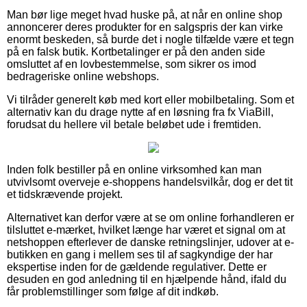
Man bør lige meget hvad huske på, at når en online shop
annoncerer deres produkter for en salgspris der kan virke
enormt beskeden, så burde det i nogle tilfælde være et tegn
på en falsk butik. Kortbetalinger er på den anden side
omsluttet af en lovbestemmelse, som sikrer os imod
bedrageriske online webshops.
Vi tilråder generelt køb med kort eller mobilbetaling. Som et
alternativ kan du drage nytte af en løsning fra fx ViaBill,
forudsat du hellere vil betale beløbet ude i fremtiden.
Inden folk bestiller på en online virksomhed kan man
utvivlsomt overveje e-shoppens handelsvilkår, dog er det tit
et tidskrævende projekt.
Alternativet kan derfor være at se om online forhandleren er
tilsluttet e-mærket, hvilket længe har været et signal om at
netshoppen efterlever de danske retningslinjer, udover at e-
butikken en gang i mellem ses til af sagkyndige der har
ekspertise inden for de gældende regulativer. Dette er
desuden en god anledning til en hjælpende hånd, ifald du
får problemstillinger som følge af dit indkøb.