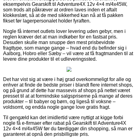
eksempelvis Gearskift til Adventure4X 12v 4×4 m/4x45W,
som trods alt påkræver at ordren laves inden et aftalt
klokkeslæt, så at de med sikkerhed kan nå at få pakken
fikset før lagerpersonalet holder fyraften.
Nogle få internet outlets lover levering uden gebyr, men i
reglen kræver det at man indkøber for en fastsat pris.
Desuden skulle man snuppe den mest prisbevidste
fragttype, som mange gange – hvad end du befinder sig i
Aalborg, Hobro eller Sæby – vil være at få fragtmanden til at
levere dine produkter til et udleveringssted.
Det har vist sig at være i høj grad overkommeligt for alle og
enhver at finde de bedste priser i blandt flere internet shops,
og på grund af dette har massevis af shops på nettet været
presset til at at formindske salgspriserne på mange af deres
produkter – til babyer og børn, og ligeså til voksne –
voldsomt, og endda nogle gange love gratis fragt.
Til gengæld kan det imidlertid være nyttigt at kigge forbi
nogle få e-firmaer efter rabat på Gearskift til Adventure4X
12v 4×4 m/4x45W før du færdiggør din shopping, så man er
garanteret at opnå den prisbilligste pris.