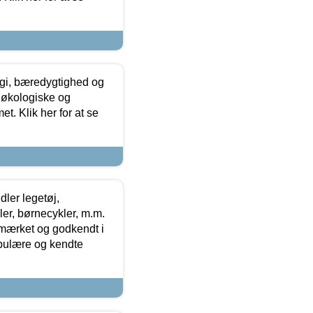
gi, bæredygtighed og
 økologiske og
t. Klik her for at se
ler legetøj,
r, børnecykler, m.m.
-mærket og godkendt i
opulære og kendte