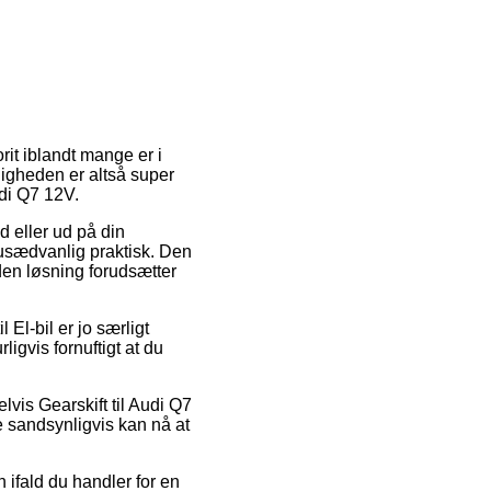
rit iblandt mange er i
ligheden er altså super
udi Q7 12V.
d eller ud på din
usædvanlig praktisk. Den
den løsning forudsætter
l El-bil er jo særligt
ligvis fornuftigt at du
lvis Gearskift til Audi Q7
e sandsynligvis kan nå at
 ifald du handler for en