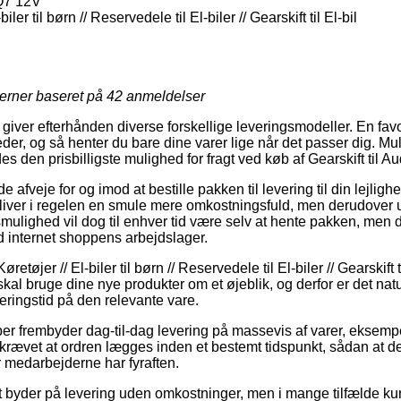
 Q7 12V
iler til børn // Reservedele til El-biler // Gearskift til El-bil
jerner baseret på
42
anmeldelser
 giver efterhånden diverse forskellige leveringsmodeller. En favo
der, og så henter du bare dine varer lige når det passer dig. Mu
des den prisbilligste mulighed for fragt ved køb af Gearskift til A
veje for og imod at bestille pakken til levering til din lejlighe
liver i regelen en smule mere omkostningsfuld, men derudover 
smulighed vil dog til enhver tid være selv at hente pakken, men 
d internet shoppens arbejdslager.
etøjer // El-biler til børn // Reservedele til El-biler // Gearskift ti
kal bruge dine nye produkter om et øjeblik, og derfor er det natur
eringstid på den relevante vare.
ber frembyder dag-til-dag levering på massevis af varer, eksempe
åkrævet at ordren lægges inden et bestemt tidspunkt, sådan at d
r medarbejderne har fyraften.
t byder på levering uden omkostninger, men i mange tilfælde kun