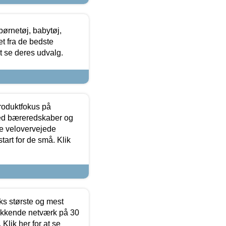
ørnetøj, babytøj,
t fra de bedste
at se deres udvalg.
produktfokus på
med bæreredskaber og
e velovervejede
tart for de små. Klik
ks største og mest
ækkende netværk på 30
Klik her for at se