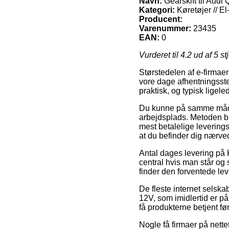
Navn:
Gearskift til Audi
Kategori:
Køretøjer // El-b
Producent:
Varenummer:
23435
EAN:
0
Vurderet til
4.2
ud af 5 st
Størstedelen af e-firmaer
vore dage afhentningsste
praktisk, og typisk ligele
Du kunne på samme måde af
arbejdsplads. Metoden b
mest betalelige levering
at du befinder dig nærve
Antal dages levering på Kør
central hvis man står og s
finder den forventede lev
De fleste internet selska
12V, som imidlertid er p
få produkterne betjent fø
Nogle få firmaer på nette