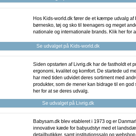
Hos Kids-world.dk fører de et kæmpe udvalg af b
børnesko, tøj og sko til teenagers og meget ande
nationale og internationale brands. Klik her for 
Se udvalget på Kids-world.dk
Siden opstarten af Livrig.dk har de fastholdt et 
ergonomi, kvalitet og komfort. De startede ud 
har med tiden udvidet deres sortiment med andr
produkter, som de mener kan bidrage til en god s
her for at se deres udvalg.
Se udvalget på Livrig.dk
Babysam.dk blev etableret i 1973 og er Danmar
innovative kæde for babyudstyr med et landsd
detailbutikker, samt institutionssalg og webshop. 