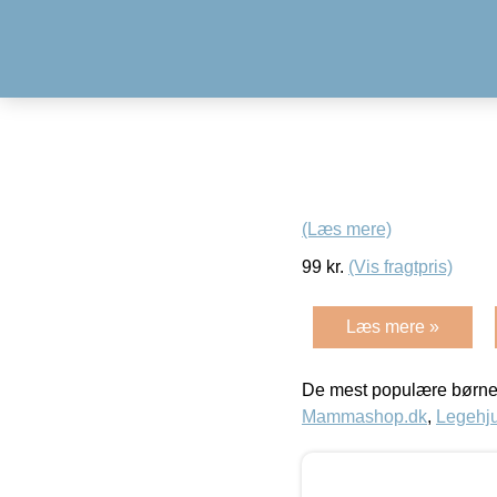
(Læs mere)
99
kr.
(Vis fragtpris)
Læs mere »
De mest populære børne
Mammashop.dk
,
Legehju