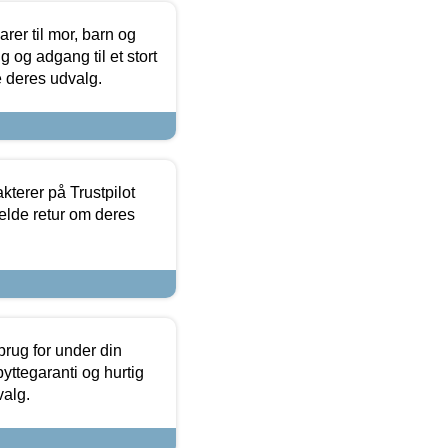
er til mor, barn og
 og adgang til et stort
se deres udvalg.
kterer på Trustpilot
elde retur om deres
brug for under din
yttegaranti og hurtig
valg.