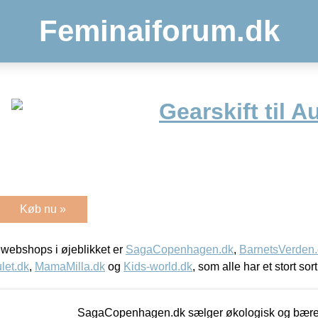
Feminaiforum.dk
Gearskift til 
Køb nu »
webshops i øjeblikket er
SagaCopenhagen.dk
,
BarnetsVerden
let.dk
,
MamaMilla.dk
og
Kids-world.dk
, som alle har et stort sor
SagaCopenhagen.dk sælger økologisk og bæredyg