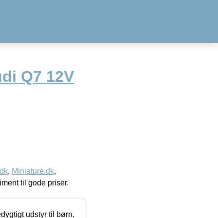
Audi Q7 12V
.dk
,
Miniature.dk
,
timent til gode priser.
tigt udstyr til børn.