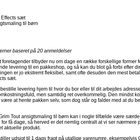
 Effects sæt
gtsmaling til børn
jerner baseret på
20
anmeldelser
foretagender tilbyder nu om dage en række forskellige former fo
de levering til en pakkeshop, og så kan du blot gå forbi efter d
ingen er jo ekstremt fleksibel, samt ofte desuden den mest betal
cts sæt.
stille levering hjem til hvor du bor eller til dit arbejdes adres
omkostningsfuld, men samtidig ret overkommelig. Den mindst kos
lde være at hente pakken selv, som dog står og falder med at du b
rim Tout ansigtsmaling til børn kan i nogle tilfælde være særdel
 for få dage, så herved er det nemlig centralt at vi ser nærmere 
t aktuelle produkt.
tiller udsigt til 1 dags fragt på utallige varenumre, eksempelvis