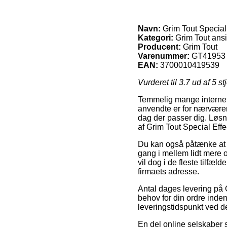
Navn:
Grim Tout Special
Kategori:
Grim Tout ansi
Producent:
Grim Tout
Varenummer:
GT41953
EAN:
3700010419539
Vurderet til
3.7
ud af 5 st
Temmelig mange internet 
anvendte er for nærværen
dag der passer dig. Løsn
af Grim Tout Special Effe
Du kan også påtænke at be
gang i mellem lidt mere 
vil dog i de fleste tilfæ
firmaets adresse.
Antal dages levering på G
behov for din ordre inden
leveringstidspunkt ved de
En del online selskaber s