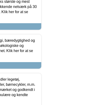
ks største og mest
ækkende netværk på 30
Klik her for at se
gi, bæredygtighed og
 økologiske og
t. Klik her for at se
ler legetøj,
r, børnecykler, m.m.
-mærket og godkendt i
opulære og kendte