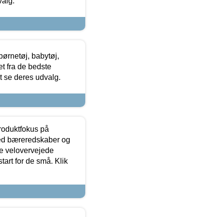
valg.
ørnetøj, babytøj,
t fra de bedste
at se deres udvalg.
produktfokus på
med bæreredskaber og
e velovervejede
tart for de små. Klik