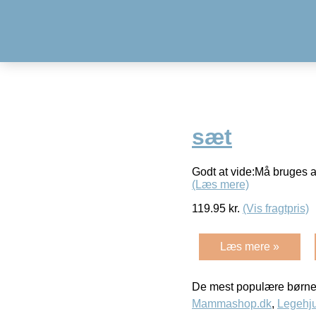
sæt
Godt at vide:Må bruges a
(Læs mere)
119.95
kr.
(Vis fragtpris)
Læs mere »
De mest populære børne
Mammashop.dk
,
Legehju