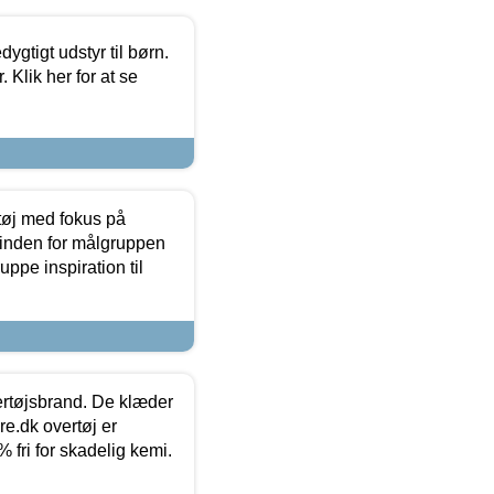
tigt udstyr til børn.
 Klik her for at se
tøj med fokus på
t inden for målgruppen
ppe inspiration til
vertøjsbrand. De klæder
ure.dk overtøj er
fri for skadelig kemi.