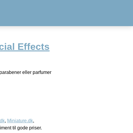
ial Effects
parabener eller parfumer
.dk
,
Miniature.dk
,
timent til gode priser.