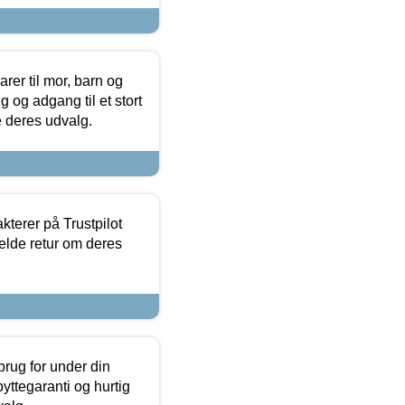
er til mor, barn og
 og adgang til et stort
se deres udvalg.
kterer på Trustpilot
elde retur om deres
brug for under din
yttegaranti og hurtig