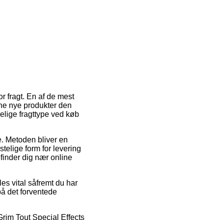
r fragt. En af de mest
ine nye produkter den
elige fragttype ved køb
se. Metoden bliver en
telige form for levering
efinder dig nær online
es vital såfremt du har
på det forventede
 Grim Tout Special Effects