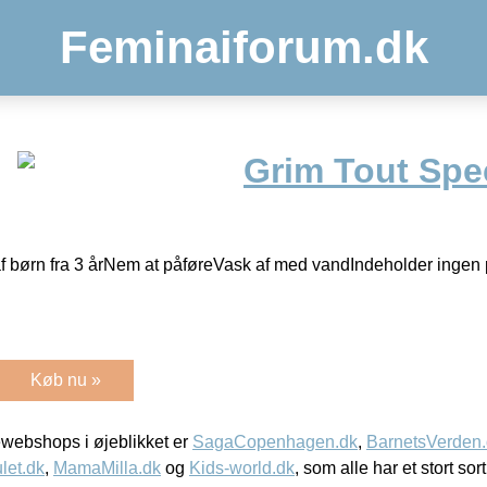
Feminaiforum.dk
Grim Tout Spec
f børn fra 3 årNem at påføreVask af med vandIndeholder ingen 
Køb nu »
webshops i øjeblikket er
SagaCopenhagen.dk
,
BarnetsVerden
let.dk
,
MamaMilla.dk
og
Kids-world.dk
, som alle har et stort sor