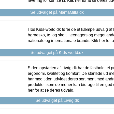
levering for kun 29 kr. Klik her for at se deres ud
Se udvalget på MamaMilla.dk
Hos Kids-world.dk fører de et kæmpe udvalg af b
børnesko, tøj og sko til teenagers og meget ande
nationale og internationale brands. Klik her for 
Se udvalget på Kids-world.dk
Siden opstarten af Livrig.dk har de fastholdt et 
ergonomi, kvalitet og komfort. De startede ud 
har med tiden udvidet deres sortiment med andr
produkter, som de mener kan bidrage til en god s
her for at se deres udvalg.
Se udvalget på Livrig.dk