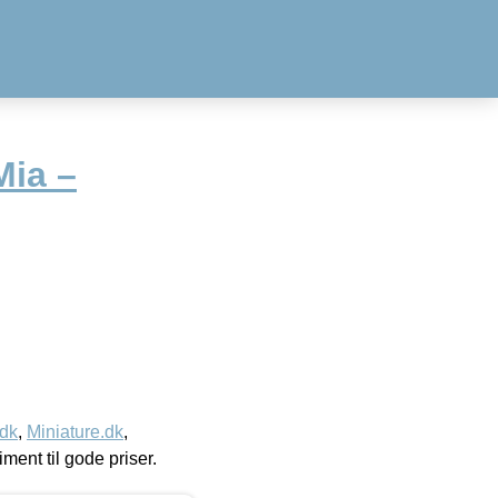
Mia –
.dk
,
Miniature.dk
,
timent til gode priser.