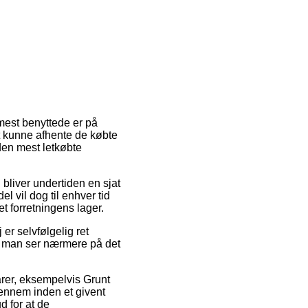
 mest benyttede er på
 at kunne afhente de købte
den mest letkøbte
 bliver undertiden en sjat
 vil dog til enhver tid
et forretningens lager.
r selvfølgelig ret
at man ser nærmere på det
arer, eksempelvis Grunt
gennem inden et givent
d for at de