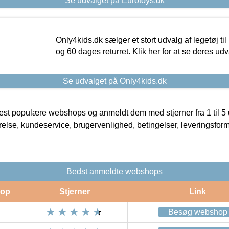
Se udvalget på Eurotoys.dk
Only4kids.dk sælger et stort udvalg af legetøj til
og 60 dages returret. Klik her for at se deres udv
Se udvalget på Only4kids.dk
t populære webshops og anmeldt dem med stjerner fra 1 til 5 ud
rrelse, kundeservice, brugervenlighed, betingelser, leveringsfor
Bedst anmeldte webshops
op
Stjerner
Link
Besøg webshop