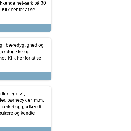
ækkende netværk på 30
Klik her for at se
gi, bæredygtighed og
 økologiske og
t. Klik her for at se
ler legetøj,
r, børnecykler, m.m.
-mærket og godkendt i
opulære og kendte