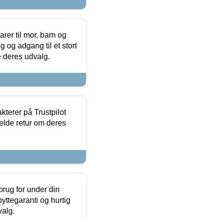
er til mor, barn og
 og adgang til et stort
se deres udvalg.
kterer på Trustpilot
elde retur om deres
brug for under din
yttegaranti og hurtig
valg.