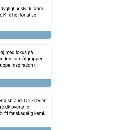
tigt udstyr til børn.
 Klik her for at se
tøj med fokus på
t inden for målgruppen
ppe inspiration til
vertøjsbrand. De klæder
ure.dk overtøj er
fri for skadelig kemi.