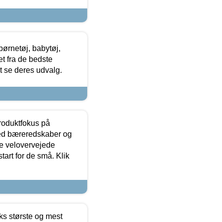
ørnetøj, babytøj,
t fra de bedste
at se deres udvalg.
produktfokus på
med bæreredskaber og
e velovervejede
tart for de små. Klik
ks største og mest