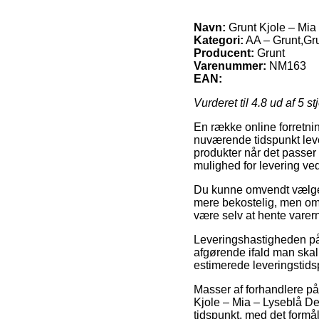
Navn:
Grunt Kjole – Mia
Kategori:
AA – Grunt,Gru
Producent:
Grunt
Varenummer:
NM163
EAN:
Vurderet til
4.8
ud af 5 st
En række online forretnin
nuværende tidspunkt lever
produkter når det passer
mulighed for levering ve
Du kunne omvendt vælge at
mere bekostelig, men omv
være selv at hente varerne
Leveringshastigheden på 
afgørende ifald man skal
estimerede leveringstids
Masser af forhandlere på
Kjole – Mia – Lyseblå De
tidspunkt, med det formål 