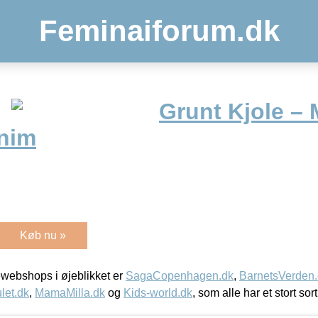
Feminaiforum.dk
Grunt Kjole – 
nim
Køb nu »
webshops i øjeblikket er
SagaCopenhagen.dk
,
BarnetsVerden
let.dk
,
MamaMilla.dk
og
Kids-world.dk
, som alle har et stort sor