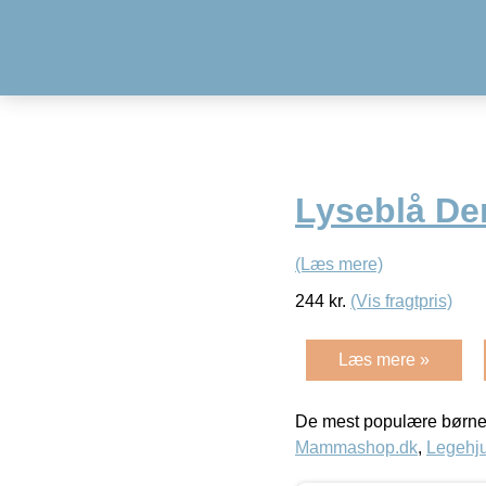
Lyseblå De
(Læs mere)
244
kr.
(Vis fragtpris)
Læs mere »
De mest populære børne
Mammashop.dk
,
Legehju