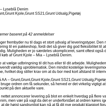
 – Lyseblå Denim
nt,Grunt Kjole,Grunt SS21,Grunt Udsalg,Pigetøj
jerner baseret på
42
anmeldelser
ger frembyder nu til dags et stort udvalg af leveringstyper. Den
ing til en pakkeshop, fordi det så giver dig god fleksibilitet til
 dig. Muligheden er jo særdeles ukompliceret, samt oftest også 
d køb af Grunt Kjole – Mia – Lyseblå Denim.
 vælge udbringning til dit hus eller til dit arbejde. Muligheden
endt vældig uproblematisk. Den mindst kostelige leveringsmodel
, hvilket dog stiller krav om at du bor med kort afstand til intern
AA – Grunt,Grunt,Grunt Kjole,Grunt SS21,Grunt Udsalg,Pigetøj e
 bruge ordren om få sekunder, så herved er det virkelig vigtigt 
punkt på den aktuelle vare.
 nettet annoncerer levering på blot en enkelt hverdag på flere v
nim, men vær på vagt da det er underforstået at ordren køres i
at de højst sandsynligt kan nå at få dit nye produkt klargjort foru