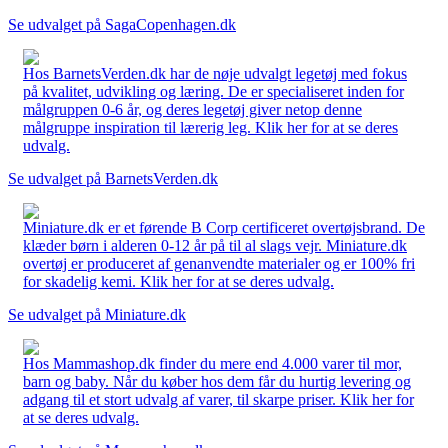
Se udvalget på SagaCopenhagen.dk
Hos BarnetsVerden.dk har de nøje udvalgt legetøj med fokus
på kvalitet, udvikling og læring. De er specialiseret inden for
målgruppen 0-6 år, og deres legetøj giver netop denne
målgruppe inspiration til lærerig leg. Klik her for at se deres
udvalg.
Se udvalget på BarnetsVerden.dk
Miniature.dk er et førende B Corp certificeret overtøjsbrand. De
klæder børn i alderen 0-12 år på til al slags vejr. Miniature.dk
overtøj er produceret af genanvendte materialer og er 100% fri
for skadelig kemi. Klik her for at se deres udvalg.
Se udvalget på Miniature.dk
Hos Mammashop.dk finder du mere end 4.000 varer til mor,
barn og baby. Når du køber hos dem får du hurtig levering og
adgang til et stort udvalg af varer, til skarpe priser. Klik her for
at se deres udvalg.