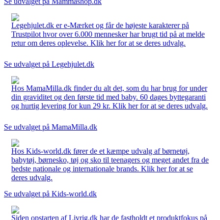
Se udvalget på Mammashop.dk
Legehjulet.dk er e-Mærket og får de højeste karakterer på
Trustpilot hvor over 6.000 mennesker har brugt tid på at melde
retur om deres oplevelse. Klik her for at se deres udvalg.
Se udvalget på Legehjulet.dk
Hos MamaMilla.dk finder du alt det, som du har brug for under
din graviditet og den første tid med baby. 60 dages byttegaranti
og hurtig levering for kun 29 kr. Klik her for at se deres udvalg.
Se udvalget på MamaMilla.dk
Hos Kids-world.dk fører de et kæmpe udvalg af børnetøj,
babytøj, børnesko, tøj og sko til teenagers og meget andet fra de
bedste nationale og internationale brands. Klik her for at se
deres udvalg.
Se udvalget på Kids-world.dk
Siden opstarten af Livrig.dk har de fastholdt et produktfokus på