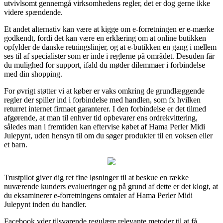
utvivlsomt gennemgå virksomhedens regler, det er dog gerne ikke
videre spændende.
Et andet alternativ kan være at kigge om e-forretningen er e-mærke
godkendt, fordi det kan være en erklæring om at online butikken
opfylder de danske retningslinjer, og at e-butikken en gang i mellem
ses til af specialister som er inde i reglerne på området. Desuden får
du mulighed for support, ifald du møder dilemmaer i forbindelse
med din shopping.
For øvrigt støtter vi at køber er vaks omkring de grundlæggende
regler der spiller ind i forbindelse med handlen, som fx hvilken
returret internet firmaet garanterer. I den forbindelse er det tilmed
afgørende, at man til enhver tid opbevarer ens ordrekvittering,
således man i fremtiden kan eftervise købet af Hama Perler Midi
Julepynt, uden hensyn til om du søger produkter til en voksen eller
et barn.
Trustpilot giver dig ret fine løsninger til at beskue en række
nuværende kunders evalueringer og på grund af dette er det klogt, at
du eksaminerer e-forretningens omtaler af Hama Perler Midi
Julepynt inden du handler.
Facebook yder tilsvarende regulære relevante metoder til at få