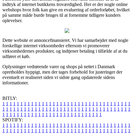
indtryk af internet butikkens troværdighed. Her er der nogle online
webshops hvor folk kan give en evaluering af ordreforløbet, hvilket
på samme måde burde bruges til at fornemme tidligere kunders
oplevelser.
Dette website er annoncefinansieret. Vi har samarbejder med nogle
forskellige internet virksomheder eftersom vi promoverer
virksomhedernes produkter, og indtjener betaling i tilfælde af at du
udfører et køb.
Oplysninger vedrørende varer og shops på nettet i Danmark
opretholdes hyppigt, men der tages forbehold for justeringer der
eventuelt er realiseret siden vi sidste gang opdaterede sidens
informationer.
BITLY:
1
1
1
1
1
1
1
1
1
1
1
1
1
1
1
1
1
1
1
1
1
1
1
1
1
1
1
1
1
1
1
1
1
1
1
1
1
1
1
1
1
1
1
1
1
1
1
1
1
1
1
1
1
1
1
1
1
1
1
1
1
1
1
1
1
1
1
1
1
1
1
1
1
1
1
1
1
1
1
1
1
1
1
1
1
1
1
1
1
1
1
1
1
1
1
1
1
1
1
1
SPOTIFY:
1
1
1
1
1
1
1
1
1
1
1
1
1
1
1
1
1
1
1
1
1
1
1
1
1
1
1
1
1
1
1
1
1
1
1
1
1
1
1
1
1
1
1
1
1
1
1
1
1
1
1
1
1
1
1
1
1
1
1
1
1
1
1
1
1
1
1
1
1
1
1
1