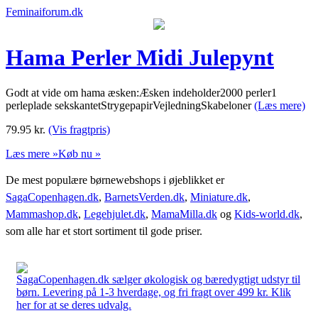
Feminaiforum.dk
Hama Perler Midi Julepynt
Godt at vide om hama æsken:Æsken indeholder2000 perler1
perleplade sekskantetStrygepapirVejledningSkabeloner
(Læs mere)
79.95
kr.
(Vis fragtpris)
Læs mere »
Køb nu »
De mest populære børnewebshops i øjeblikket er
SagaCopenhagen.dk
,
BarnetsVerden.dk
,
Miniature.dk
,
Mammashop.dk
,
Legehjulet.dk
,
MamaMilla.dk
og
Kids-world.dk
,
som alle har et stort sortiment til gode priser.
SagaCopenhagen.dk sælger økologisk og bæredygtigt udstyr til
børn. Levering på 1-3 hverdage, og fri fragt over 499 kr. Klik
her for at se deres udvalg.