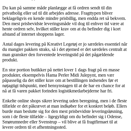
Du kan på samme måde planlægge at få ordren sendt til din
privatbolig eller ud til dit arbejdes adresse. Fragttypen bliver
beklageligvis en kende mindre prisbillig, men endda ret så bekvem.
Den mest prisbevidste leveringsmåde vil dog til enhver tid være at
hente ordren selv, hvilket stiller krav om at du befinder dig i kort
afstand af internet shoppens lager.
Antal dages levering på Kreativt Legetøj er jo særdeles essentiel når
du mangler pakken straks, så i det øjemed er det særdeles centralt at
man gransker den forventede leveringstid på det pågældende
produkt.
En stor portion butikker på nettet lover 1 dags fragt på en masse
produkter, eksempelvis Hama Perler Midi Julepynt, men vær
påpasselig da det stiller krav om at bestillingen indsendes før et
nøjagtigt tidspunkt, med hensynstagen til at de har en chance for at
nå at få varen pakket forinden logistikmedarbejderne har fri.
Enkelte online shops sikrer levering uden beregning, men i de fleste
tilfælde er det påkrævet at man indkøber for et konkret beløb. Ellers
burde man beslutte sig for den mest prisbevidste leveringsløsning,
som i de fleste tilfælde – ligegyldigt om du befinder sig i Odense,
Smørumnedre eller Svenstrup – vil blive at få fragtfirmaet til at
levere ordren til et afhentningssted.