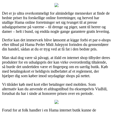
Det er jo ultra overkommeligt for almindelige mennesker at finde de
bedste priser fra forskellige online forretninger, og herved har
utallige Hama online forretninger set sig tvunget til at presse
udsalgspriserne på varerne – til drenge og piger, samt til herrer og
damer – helt i bund, og endda nogle gange garantere gratis levering.
Derfor kan det immervæk blive lønsomt at kigge forbi et par e-shops
efter tilbud på Hama Perler Midi Julepynt forinden du gennemfører
din handel, sådan at du er tryg ved at få fat i den bedste pris.
Man skal dog være så påvagt, at ifald en internet shop tilbyder deres
produkter for en udsalgspris der kan virke overordentlig tiltalende,
så burde det undertiden være et fingerpeg om en uærlig butik. Køb
med betalingskort er heldigvis indbefattet af et reglement, der
hjælper dig som køber imod snydagtige shops på nettet.
Vi tilråder køb med kort eller betalinger med mobilen. Som
alternativ kan du anvende et afdragstilbud fra eksempelvis ViaBill,
forudsat du har i sinde at honorere prisen over en periode.
Forud for at folk handler i en Hama internet butik kunne de