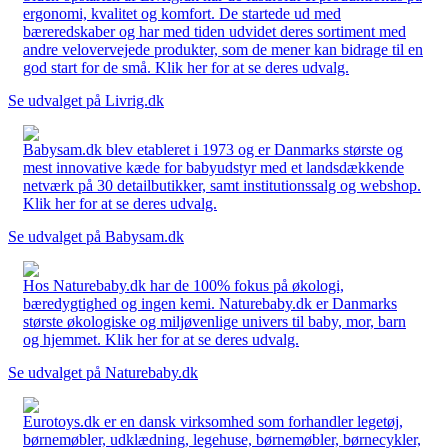
ergonomi, kvalitet og komfort. De startede ud med
bæreredskaber og har med tiden udvidet deres sortiment med
andre velovervejede produkter, som de mener kan bidrage til en
god start for de små. Klik her for at se deres udvalg.
Se udvalget på Livrig.dk
Babysam.dk blev etableret i 1973 og er Danmarks største og
mest innovative kæde for babyudstyr med et landsdækkende
netværk på 30 detailbutikker, samt institutionssalg og webshop.
Klik her for at se deres udvalg.
Se udvalget på Babysam.dk
Hos Naturebaby.dk har de 100% fokus på økologi,
bæredygtighed og ingen kemi. Naturebaby.dk er Danmarks
største økologiske og miljøvenlige univers til baby, mor, barn
og hjemmet. Klik her for at se deres udvalg.
Se udvalget på Naturebaby.dk
Eurotoys.dk er en dansk virksomhed som forhandler legetøj,
børnemøbler, udklædning, legehuse, børnemøbler, børnecykler,