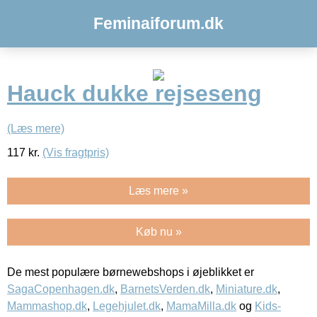
Feminaiforum.dk
Hauck dukke rejseseng
(Læs mere)
117
kr.
(Vis fragtpris)
Læs mere »
Køb nu »
De mest populære børnewebshops i øjeblikket er
SagaCopenhagen.dk
,
BarnetsVerden.dk
,
Miniature.dk
,
Mammashop.dk
,
Legehjulet.dk
,
MamaMilla.dk
og
Kids-