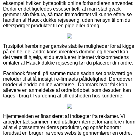
eksempel hvilken byttepolitik online forhandleren anvender.
Derfor er det ligeledes essesentielt, at man stadigvæk
gemmer sin faktura, så man fremadrettet vil kunne eftervise
handlen af Hauck dukke rejseseng, uden hensyn til om du
efterspørger produkter til en pige eller dreng.
Trustpilot frembringer ganske stabile muligheder for at kigge
på en hel del andre konsumenters domme og herved kan
det være til hjælp, at du evaluerer internet virksomhedens
omtaler af Hauck dukke rejseseng før du placerer din ordre.
Facebook fører til på samme måde sådan set ønskværdige
metoder til at få indsigt i e-firmaets pålidelighed. Derudover
møder vi endda online varehuse i Danmark hvor folk kan
aflevere en anmeldelse af ordreforløbet, som desuden kan
tages i brug til vurdering af tilfredsheden hos kunderne.
Hjemmesiden er finansieret af indtægter fra reklamer. Vi
arbejder tæt sammen med utallige internet forhandlere i form
af at vi præsenterer deres produkter, og opnår honorar
forudsat en bruger fra vores website gennemfører en ordre.