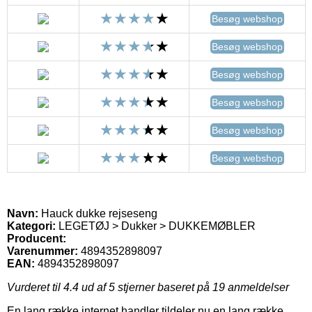
Besøg webshop
Besøg webshop
Besøg webshop
Besøg webshop
Besøg webshop
Besøg webshop
Navn:
Hauck dukke rejseseng
Kategori:
LEGETØJ > Dukker > DUKKEMØBLER
Producent:
Varenummer:
4894352898097
EAN:
4894352898097
Vurderet til
4.4
ud af 5 stjerner baseret på
19
anmeldelser
En lang række internet handler tildeler nu en lang række