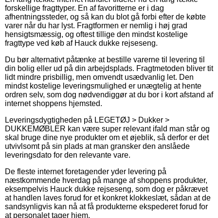
forskellige fragttyper. En af favoritterne er i dag
afhentningssteder, og så kan du blot gå forbi efter de købte
varer når du har lyst. Fragtformen er nemlig i høj grad
hensigtsmæssig, og oftest tillige den mindst kostelige
fragttype ved køb af Hauck dukke rejseseng.
Du bør alternativt påtænke at bestille varerne til levering til
din bolig eller ud på din arbejdsplads. Fragtmetoden bliver tit
lidt mindre prisbillig, men omvendt usædvanlig let. Den
mindst kostelige leveringsmulighed er unægtelig at hente
ordren selv, som dog nødvendiggør at du bor i kort afstand af
internet shoppens hjemsted.
Leveringsdygtigheden på LEGETØJ > Dukker >
DUKKEMØBLER kan være super relevant ifald man står og
skal bruge dine nye produkter om et øjeblik, så derfor er det
utvivlsomt på sin plads at man gransker den anslåede
leveringsdato for den relevante vare.
De fleste internet foretagender yder levering på
næstkommende hverdag på mange af shoppens produkter,
eksempelvis Hauck dukke rejseseng, som dog er påkrævet
at handlen laves forud for et konkret klokkeslæt, sådan at de
sandsynligvis kan nå at få produkterne ekspederet forud for
at personalet tager hjem.