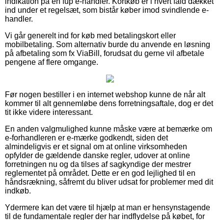
indikation på en fup e-handler. Kortkøb er i hvert fald dækket
ind under et regelsæt, som bistår køber imod svindlende e-
handler.
Vi går generelt ind for køb med betalingskort eller
mobilbetaling. Som alternativ burde du anvende en løsning
på afbetaling som fx ViaBill, forudsat du gerne vil afbetale
pengene af flere omgange.
Før nogen bestiller i en internet webshop kunne de når alt
kommer til alt gennemløbe dens forretningsaftale, dog er det
tit ikke videre interessant.
En anden valgmulighed kunne måske være at bemærke om
e-forhandleren er e-mærke godkendt, siden det
almindeligvis er et signal om at online virksomheden
opfylder de gældende danske regler, udover at online
forretningen nu og da tilses af sagkyndige der mestrer
reglementet på området. Dette er en god lejlighed til en
håndsrækning, såfremt du bliver udsat for problemer med dit
indkøb.
Ydermere kan det være til hjælp at man er hensynstagende
til de fundamentale regler der har indflydelse på købet, for