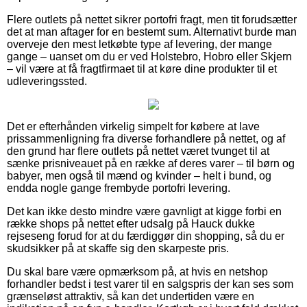
Flere outlets på nettet sikrer portofri fragt, men tit forudsætter
det at man aftager for en bestemt sum. Alternativt burde man
overveje den mest letkøbte type af levering, der mange
gange – uanset om du er ved Holstebro, Hobro eller Skjern
– vil være at få fragtfirmaet til at køre dine produkter til et
udleveringssted.
Det er efterhånden virkelig simpelt for købere at lave
prissammenligning fra diverse forhandlere på nettet, og af
den grund har flere outlets på nettet været tvunget til at
sænke prisniveauet på en række af deres varer – til børn og
babyer, men også til mænd og kvinder – helt i bund, og
endda nogle gange frembyde portofri levering.
Det kan ikke desto mindre være gavnligt at kigge forbi en
række shops på nettet efter udsalg på Hauck dukke
rejseseng forud for at du færdiggør din shopping, så du er
skudsikker på at skaffe sig den skarpeste pris.
Du skal bare være opmærksom på, at hvis en netshop
forhandler bedst i test varer til en salgspris der kan ses som
grænseløst attraktiv, så kan det undertiden være en