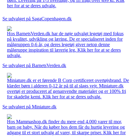
børn. Levering på 1-3 hverdage, og fri fragt over 499 kr. Klik
her for at se deres udvalg.
Se udvalget på SagaCopenhagen.dk
Hos BarnetsVerden.dk har de nøje udvalgt legetøj med fokus
på kvalitet, udvikling og læring. De er specialiseret inden for
målgruppen 0-6 år, og deres legetøj giver netop denne
målgruppe inspiration til lærerig leg. Klik her for at se deres
udvalg.
Se udvalget på BarnetsVerden.dk
Miniature.dk er et førende B Corp certificeret overtøjsbrand. De
klæder børn i alderen 0-12 år på til al slags vejr. Miniature.dk
overtøj er produceret af genanvendte materialer og er 100% fri
for skadelig kemi. Klik her for at se deres udvalg.
Se udvalget på Miniature.dk
Hos Mammashop.dk finder du mere end 4.000 varer til mor,
barn og baby. Når du køber hos dem får du hurtig levering og
adgang til et stort udvalg af varer, til skarpe priser. Klik her for