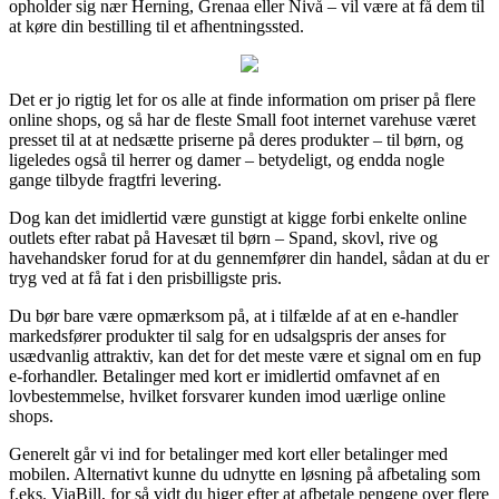
opholder sig nær Herning, Grenaa eller Nivå – vil være at få dem til
at køre din bestilling til et afhentningssted.
Det er jo rigtig let for os alle at finde information om priser på flere
online shops, og så har de fleste Small foot internet varehuse været
presset til at at nedsætte priserne på deres produkter – til børn, og
ligeledes også til herrer og damer – betydeligt, og endda nogle
gange tilbyde fragtfri levering.
Dog kan det imidlertid være gunstigt at kigge forbi enkelte online
outlets efter rabat på Havesæt til børn – Spand, skovl, rive og
havehandsker forud for at du gennemfører din handel, sådan at du er
tryg ved at få fat i den prisbilligste pris.
Du bør bare være opmærksom på, at i tilfælde af at en e-handler
markedsfører produkter til salg for en udsalgspris der anses for
usædvanlig attraktiv, kan det for det meste være et signal om en fup
e-forhandler. Betalinger med kort er imidlertid omfavnet af en
lovbestemmelse, hvilket forsvarer kunden imod uærlige online
shops.
Generelt går vi ind for betalinger med kort eller betalinger med
mobilen. Alternativt kunne du udnytte en løsning på afbetaling som
f.eks. ViaBill, for så vidt du higer efter at afbetale pengene over flere