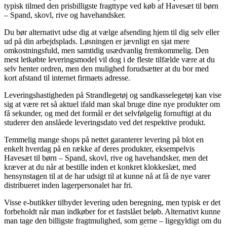
typisk tilmed den prisbilligste fragttype ved køb af Havesæt til børn
– Spand, skovl, rive og havehandsker.
Du bør alternativt udse dig at vælge afsending hjem til dig selv eller
ud på din arbejdsplads. Løsningen er jævnligt en sjat mere
omkostningsfuld, men samtidig usædvanlig fremkommelig. Den
mest letkøbte leveringsmodel vil dog i de fleste tilfælde være at du
selv henter ordren, men den mulighed forudsætter at du bor med
kort afstand til internet firmaets adresse.
Leveringshastigheden på Strandlegetøj og sandkasselegetøj kan vise
sig at være ret så aktuel ifald man skal bruge dine nye produkter om
få sekunder, og med det formål er det selvfølgelig fornuftigt at du
studerer den anslåede leveringsdato ved det respektive produkt.
Temmelig mange shops på nettet garanterer levering på blot en
enkelt hverdag på en række af deres produkter, eksempelvis
Havesæt til børn – Spand, skovl, rive og havehandsker, men det
kræver at du når at bestille inden et konkret klokkeslæt, med
hensynstagen til at de har udsigt til at kunne nå at få de nye varer
distribueret inden lagerpersonalet har fri.
Visse e-butikker tilbyder levering uden beregning, men typisk er det
forbeholdt når man indkøber for et fastslået beløb. Alternativt kunne
man tage den billigste fragtmulighed, som gerne – ligegyldigt om du