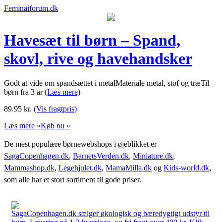
Feminaiforum.dk
Havesæt til børn – Spand,
skovl, rive og havehandsker
Godt at vide om spandsættet i metalMateriale metal, stof og træTil
børn fra 3 år
(Læs mere)
89.95
kr.
(Vis fragtpris)
Læs mere »
Køb nu »
De mest populære børnewebshops i øjeblikket er
SagaCopenhagen.dk
,
BarnetsVerden.dk
,
Miniature.dk
,
Mammashop.dk
,
Legehjulet.dk
,
MamaMilla.dk
og
Kids-world.dk
,
som alle har et stort sortiment til gode priser.
SagaCopenhagen.dk sælger økologisk og bæredygtigt udstyr til