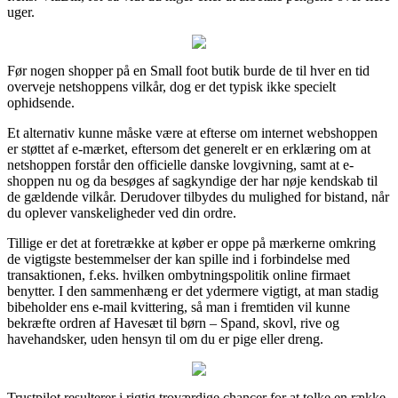
uger.
Før nogen shopper på en Small foot butik burde de til hver en tid
overveje netshoppens vilkår, dog er det typisk ikke specielt
ophidsende.
Et alternativ kunne måske være at efterse om internet webshoppen
er støttet af e-mærket, eftersom det generelt er en erklæring om at
netshoppen forstår den officielle danske lovgivning, samt at e-
shoppen nu og da besøges af sagkyndige der har nøje kendskab til
de gældende vilkår. Derudover tilbydes du mulighed for bistand, når
du oplever vanskeligheder ved din ordre.
Tillige er det at foretrække at køber er oppe på mærkerne omkring
de vigtigste bestemmelser der kan spille ind i forbindelse med
transaktionen, f.eks. hvilken ombytningspolitik online firmaet
benytter. I den sammenhæng er det ydermere vigtigt, at man stadig
bibeholder ens e-mail kvittering, så man i fremtiden vil kunne
bekræfte ordren af Havesæt til børn – Spand, skovl, rive og
havehandsker, uden hensyn til om du er pige eller dreng.
Trustpilot resulterer i rigtig troværdige chancer for at tolke en række