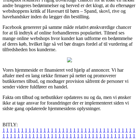
andre brugeres bedømmelser og herved er det klogt, at du eftersøger
webshoppens kritik af Havesæt til børn – Spand, skovl, rive og
havehandsker inden du lægger din bestilling.
Facebook genererer på samme måde relativt ønskværdige chancer
for at få indtryk af online forhandlerens popularitet. Tilmed ses
mange online webshops hvor kunder kan udforme en bedømmelse
af deres køb, hvilket lige så vel bør drages fordel af til vurdering af
tilfredsheden hos kunderne.
Vores hjemmeside er finansieret ved hjælp af annoncer. Vi har
aftaler med en lang række firmaer på nettet og promoverer
butikkernes tilbud, og modtager provision såfremt de personer vi
sender videre fuldfører en handel.
Fakta om tilbud og netbutikker opdateres nu og da, men vi ønsker
ikke at tage ansvar for forandringer der er implementeret siden vi
sidste gang opdaterede hjemmesidens oplysninger.
BITLY:
1
1
1
1
1
1
1
1
1
1
1
1
1
1
1
1
1
1
1
1
1
1
1
1
1
1
1
1
1
1
1
1
1
1
1
1
1
1
1
1
1
1
1
1
1
1
1
1
1
1
1
1
1
1
1
1
1
1
1
1
1
1
1
1
1
1
1
1
1
1
1
1