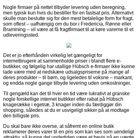
Nogle firmaer på nettet tilbyder levering uden beregning,
men typisk kun hvis du bestiller for en fastsat pris. Alternativt
skulle man beslutte sig for den mest betalelige form for fragt,
som oftest – uafhængig om du bor i Fredericia, Rønne eller
Bramming – vil være at få fragtfirmaet til at køre varerne til et
udleveringssted.
Det er jo efterhånden virkelig let gængeligt for
internetbrugere at sammenholde priser i blandt flere e-
butikker, og følgelig har utallige Hübsch e-firmaer ikke kunne
lade være med at nedskære udsalgspriserne på mange af
deres produkter – til børn, og ligeledes til voksne – markant,
og endda nogle gange tilbyde levering uden omkostninger.
Til gengæld kan det til hver en tid være lukrativt at granske
nogle forskellige internet butikker efter rabat på Hübsch
knagerække i egetræ, 3 knager inden du færdiggør din
shopping, således at du er usvigeligt sikker på at modtage
den billigste pris.
Du skal bare ikke overse, at såfremt en online butik
reklamerer deres varer til en pris som kan ses som uendeligt
attraktiv, så kunne det undertiden være et bevis på en uægte