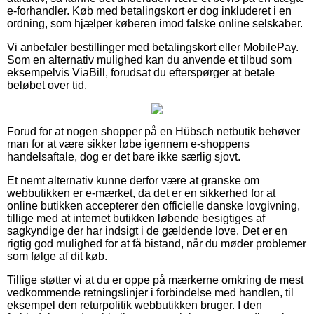
e-forhandler. Køb med betalingskort er dog inkluderet i en
ordning, som hjælper køberen imod falske online selskaber.
Vi anbefaler bestillinger med betalingskort eller MobilePay.
Som en alternativ mulighed kan du anvende et tilbud som
eksempelvis ViaBill, forudsat du efterspørger at betale
beløbet over tid.
Forud for at nogen shopper på en Hübsch netbutik behøver
man for at være sikker løbe igennem e-shoppens
handelsaftale, dog er det bare ikke særlig sjovt.
Et nemt alternativ kunne derfor være at granske om
webbutikken er e-mærket, da det er en sikkerhed for at
online butikken accepterer den officielle danske lovgivning,
tillige med at internet butikken løbende besigtiges af
sagkyndige der har indsigt i de gældende love. Det er en
rigtig god mulighed for at få bistand, når du møder problemer
som følge af dit køb.
Tillige støtter vi at du er oppe på mærkerne omkring de mest
vedkommende retningslinjer i forbindelse med handlen, til
eksempel den returpolitik webbutikken bruger. I den