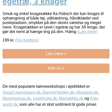
egetræ, 3 knager
Smuk og enkel knagerække fra Hübsch der kan bruges til
ophængning af både tøj, udklædning, håndklæder ved
puslepladsen, smykker på den stores værelse og meget
mere. Knagerækken er lavet i egetræ og har 3Â kroge, der
gør det nemt at hænge ting på den. Hæng
(Læs mere)
199
kr.
(Vis fragtpris)
Læs mere »
Køb nu »
De mest populære børnewebshops i øjeblikket er
SagaCopenhagen.dk
,
BarnetsVerden.dk
,
Miniature.dk
,
Mammashop.dk
,
Legehjulet.dk
,
MamaMilla.dk
og
Kids-
world.dk
, som alle har et stort sortiment til gode priser.