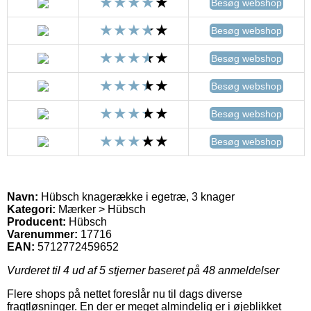
Besøg webshop
Besøg webshop
Besøg webshop
Besøg webshop
Besøg webshop
Besøg webshop
Navn:
Hübsch knagerække i egetræ, 3 knager
Kategori:
Mærker > Hübsch
Producent:
Hübsch
Varenummer:
17716
EAN:
5712772459652
Vurderet til
4
ud af 5 stjerner baseret på
48
anmeldelser
Flere shops på nettet foreslår nu til dags diverse
fragtløsninger. En der er meget almindelig er i øjeblikket