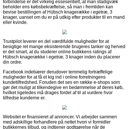
forbindelse er det virkelig essesentielt, at man stadigvæk
beholder ens købsbekræftelse, så man i fremtiden kan
bevise bestillingen af Hübsch knagerække i egetræ, 3
knager, uanset om du er på udkig efter produkter til en mand
eller kvinde.
Trustpilot leverer en del værdifulde muligheder for at
besigtige ret mange eksisterende brugeres tanker og herved
er det smart, at du studerer online butikkens ratings af
Hübsch knagerække i egetræ, 3 knager inden du placerer
din ordre.
Facebook indebærer derudover temmelig fortræffelige
muligheder for at få et kig ind i online forretningens
kundetilfredshed. Foruden det ses en række e-shops som
gør det muligt at tilkendegive en bedømmelse af deres køb,
hvilket ligeledes må drages fordel af til at vurdere hvor
tilfredse kunderne er.
Websitet er finansieret af annoncer. Vi arbejder sammen
med adskillige forhandlere på nettet hvori vi formidler
butikkernes tilbud, og indtjener godtgørelse når de