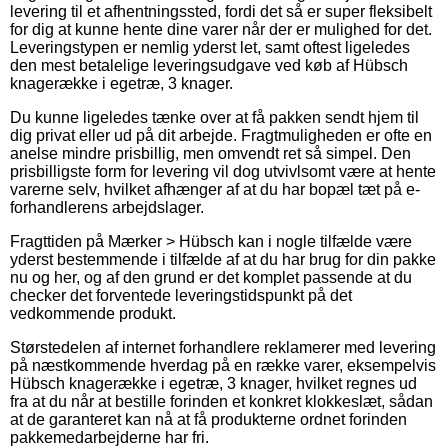
levering til et afhentningssted, fordi det så er super fleksibelt
for dig at kunne hente dine varer når der er mulighed for det.
Leveringstypen er nemlig yderst let, samt oftest ligeledes
den mest betalelige leveringsudgave ved køb af Hübsch
knagerække i egetræ, 3 knager.
Du kunne ligeledes tænke over at få pakken sendt hjem til
dig privat eller ud på dit arbejde. Fragtmuligheden er ofte en
anelse mindre prisbillig, men omvendt ret så simpel. Den
prisbilligste form for levering vil dog utvivlsomt være at hente
varerne selv, hvilket afhænger af at du har bopæl tæt på e-
forhandlerens arbejdslager.
Fragttiden på Mærker > Hübsch kan i nogle tilfælde være
yderst bestemmende i tilfælde af at du har brug for din pakke
nu og her, og af den grund er det komplet passende at du
checker det forventede leveringstidspunkt på det
vedkommende produkt.
Størstedelen af internet forhandlere reklamerer med levering
på næstkommende hverdag på en række varer, eksempelvis
Hübsch knagerække i egetræ, 3 knager, hvilket regnes ud
fra at du når at bestille forinden et konkret klokkeslæt, sådan
at de garanteret kan nå at få produkterne ordnet forinden
pakkemedarbejderne har fri.