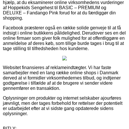
hjælp, at du eksaminerer online virksomhedens vurderinger
af Hoppekids Sengehest til BASIC – PREMIUM og
DELUXE – Fandango Pink forud for at du færdiggør din
shopping.
Facebook præsterer også en række solide genveje til at få
indsigt i online butikkens pålidelighed. Derudover ses en del
online firmaer som giver folk mulighed for at offentliggøre en
anmeldelse af deres køb, som tillige burde tages i brug til at
tage stilling til tilfredsheden hos kunderne.
Websitet finansieres af reklameindtægter. Vi har faste
samarbejder med en lang række online shops i Danmark
derved at vi formidler virksomhedernes tilbud, og indtjener
godtgørelse i tilfælde af at de brugere vi sender videre
gennemfører en transaktion.
Oplysninger om produkter og internet selskaber ajourføres
jævnligt, men der tages forbehold for rettelser der potentielt
er udarbejdet efter at vi sidste gang opdaterede sidens
oplysninger.
BITLY: