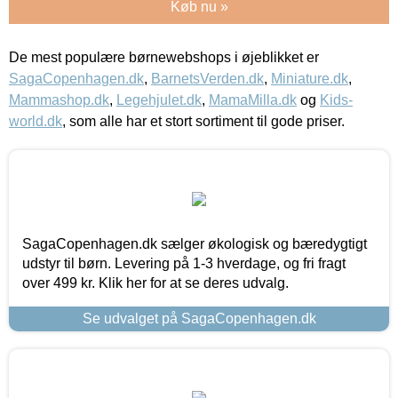
Køb nu »
De mest populære børnewebshops i øjeblikket er
SagaCopenhagen.dk
,
BarnetsVerden.dk
,
Miniature.dk
,
Mammashop.dk
,
Legehjulet.dk
,
MamaMilla.dk
og
Kids-
world.dk
, som alle har et stort sortiment til gode priser.
SagaCopenhagen.dk sælger økologisk og bæredygtigt
udstyr til børn. Levering på 1-3 hverdage, og fri fragt
over 499 kr. Klik her for at se deres udvalg.
Se udvalget på SagaCopenhagen.dk