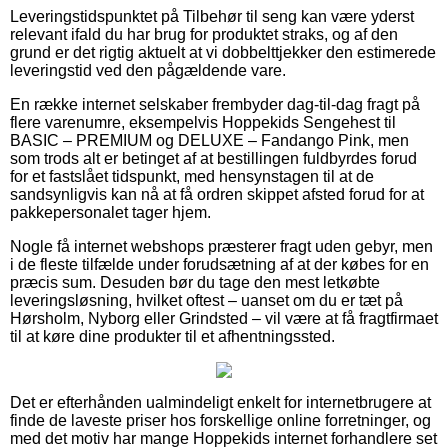
Leveringstidspunktet på Tilbehør til seng kan være yderst
relevant ifald du har brug for produktet straks, og af den
grund er det rigtig aktuelt at vi dobbelttjekker den estimerede
leveringstid ved den pågældende vare.
En række internet selskaber frembyder dag-til-dag fragt på
flere varenumre, eksempelvis Hoppekids Sengehest til
BASIC – PREMIUM og DELUXE – Fandango Pink, men
som trods alt er betinget af at bestillingen fuldbyrdes forud
for et fastslået tidspunkt, med hensynstagen til at de
sandsynligvis kan nå at få ordren skippet afsted forud for at
pakkepersonalet tager hjem.
Nogle få internet webshops præsterer fragt uden gebyr, men
i de fleste tilfælde under forudsætning af at der købes for en
præcis sum. Desuden bør du tage den mest letkøbte
leveringsløsning, hvilket oftest – uanset om du er tæt på
Hørsholm, Nyborg eller Grindsted – vil være at få fragtfirmaet
til at køre dine produkter til et afhentningssted.
Det er efterhånden ualmindeligt enkelt for internetbrugere at
finde de laveste priser hos forskellige online forretninger, og
med det motiv har mange Hoppekids internet forhandlere set