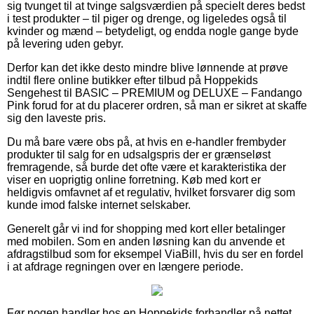
sig tvunget til at tvinge salgsværdien på specielt deres bedst
i test produkter – til piger og drenge, og ligeledes også til
kvinder og mænd – betydeligt, og endda nogle gange byde
på levering uden gebyr.
Derfor kan det ikke desto mindre blive lønnende at prøve
indtil flere online butikker efter tilbud på Hoppekids
Sengehest til BASIC – PREMIUM og DELUXE – Fandango
Pink forud for at du placerer ordren, så man er sikret at skaffe
sig den laveste pris.
Du må bare være obs på, at hvis en e-handler frembyder
produkter til salg for en udsalgspris der er grænseløst
fremragende, så burde det ofte være et karakteristika der
viser en uoprigtig online forretning. Køb med kort er
heldigvis omfavnet af et regulativ, hvilket forsvarer dig som
kunde imod falske internet selskaber.
Generelt går vi ind for shopping med kort eller betalinger
med mobilen. Som en anden løsning kan du anvende et
afdragstilbud som for eksempel ViaBill, hvis du ser en fordel
i at afdrage regningen over en længere periode.
Før nogen handler hos en Hoppekids forhandler på nettet