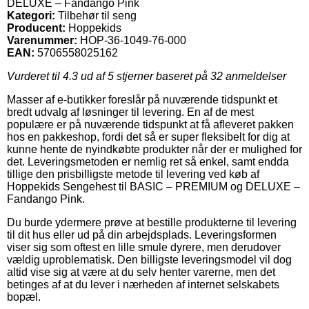
DELUXE – Fandango Pink
Kategori:
Tilbehør til seng
Producent:
Hoppekids
Varenummer:
HOP-36-1049-76-000
EAN:
5706558025162
Vurderet til
4.3
ud af 5 stjerner baseret på
32
anmeldelser
Masser af e-butikker foreslår på nuværende tidspunkt et
bredt udvalg af løsninger til levering. En af de mest
populære er på nuværende tidspunkt at få afleveret pakken
hos en pakkeshop, fordi det så er super fleksibelt for dig at
kunne hente de nyindkøbte produkter når der er mulighed for
det. Leveringsmetoden er nemlig ret så enkel, samt endda
tillige den prisbilligste metode til levering ved køb af
Hoppekids Sengehest til BASIC – PREMIUM og DELUXE –
Fandango Pink.
Du burde ydermere prøve at bestille produkterne til levering
til dit hus eller ud på din arbejdsplads. Leveringsformen
viser sig som oftest en lille smule dyrere, men derudover
vældig uproblematisk. Den billigste leveringsmodel vil dog
altid vise sig at være at du selv henter varerne, men det
betinges af at du lever i nærheden af internet selskabets
bopæl.