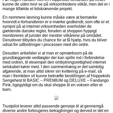
kunne de uden tvivl se på virksomhedens vilkår, men det er i
mange tilfælde et tidskrævende projekt.
En nemmere løsning kunne måske være at bemærke
hvorvidt e-forhandleren er e-mærke godkendt, som ofte er et
sympol på at internet virksomheden overholder de
gældende danske regler, foruden at shoppen hyppigt
monitoreres af jurister der mestrer vilkårene på området.
Derudover tilbydes du chance for at få hjælp, hvis du bliver
udsat for udfordringer i processen med din ordre.
Desuden anbefaler vi at man er opmærksom på de
grundlæggende vedtægter der kan spille ind i forbindelse
med ordren, til eksempel den ombytningsrettighed internet
selskabet kører med. I den sammenhæng er det samtidig
afgørende, at man altid sikrer sin kvittering på e-mail, så
man i fremtiden vil kunne bekræfte bestillingen af Hoppekids
Sengehest til BASIC – PREMIUM og DELUXE – Fandango
Pink, ligegyldigt om du skal shoppe til en voksen eller et
barn.
Trustpilot leverer altid passende genveje til at gennemgå
diverse andre forbrugeres betragtninger og derved er det en