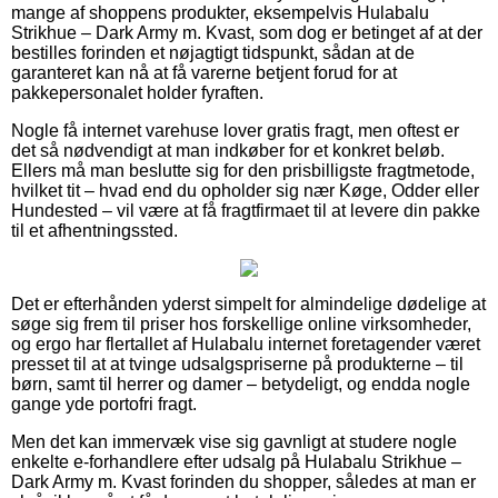
mange af shoppens produkter, eksempelvis Hulabalu
Strikhue – Dark Army m. Kvast, som dog er betinget af at der
bestilles forinden et nøjagtigt tidspunkt, sådan at de
garanteret kan nå at få varerne betjent forud for at
pakkepersonalet holder fyraften.
Nogle få internet varehuse lover gratis fragt, men oftest er
det så nødvendigt at man indkøber for et konkret beløb.
Ellers må man beslutte sig for den prisbilligste fragtmetode,
hvilket tit – hvad end du opholder sig nær Køge, Odder eller
Hundested – vil være at få fragtfirmaet til at levere din pakke
til et afhentningssted.
Det er efterhånden yderst simpelt for almindelige dødelige at
søge sig frem til priser hos forskellige online virksomheder,
og ergo har flertallet af Hulabalu internet foretagender været
presset til at at tvinge udsalgspriserne på produkterne – til
børn, samt til herrer og damer – betydeligt, og endda nogle
gange yde portofri fragt.
Men det kan immervæk vise sig gavnligt at studere nogle
enkelte e-forhandlere efter udsalg på Hulabalu Strikhue –
Dark Army m. Kvast forinden du shopper, således at man er