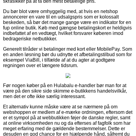
skråsikker på at få den mest betalelige pris.
Du bør blot være omhyggelig med, at hvis en netshop
annoncerer en vare til en udsalgspris som er kolossalt
beskeden, så bør det mange gange være en indikator for en
fup online butik. Køb med gængse betalingskort er heldigvis
indbefattet af en vedtægt, hvilket forsvarer køberen imod
bedrageriske netbutikker.
Generelt tilråder vi betalinger med kort eller MobilePay. Som
en anden løsning bør du udnytte et afbetalingstilbud som for
eksempel ViaBill, i tilfælde af at du agter at godtgøre
regningen over et længere tidsrum.
Før nogen køber på en Hulabalu e-handler bør man for at
være på den sikre side skimme e-butikkens handelsvilkår,
men det er ofte ikke særlig interessant.
Et alternativ kunne måske være at se nærmere på om
webshoppen er medlem af e-mærke ordningen, eftersom det
er et sympol på at webbutikken føjer de danske regler, samt
at online virksomheden nu og da efterses af fagfolk som har
meget erfaring med de gældende bestemmelser. Dette er
desuden en god chance for en hjælpende hånd, såfremt du