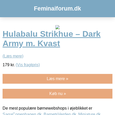
Feminaiforum.dk
Hulabalu Strikhue – Dark
Army m. Kvast
(Læs mere)
179
kr.
(Vis fragtpris)
Læs mere »
Køb nu »
De mest populære børnewebshops i øjeblikket er
SagaCopenhagen.dk
,
BarnetsVerden.dk
,
Miniature.dk
,