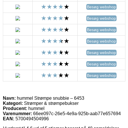
Besøg webshop
Besøg webshop
Besøg webshop
Besøg webshop
Besøg webshop
Besøg webshop
Besøg webshop
Navn:
hummel Strømpe snubbie – 6453
Kategori:
Strømper & strømpebukser
Producent:
hummel
Varenummer:
66ee097c-26e5-4e9a-925b-aab77e657694
EAN:
5700494504996