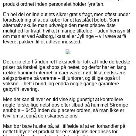
produkt ordnet inden personalet holder fyraften.
En hel del online outlets sikrer gratis fragt, men oftest under
forudsætning af at du køber for et fastslået beløb. Som
alternativ skulle man udvælge den mest prisbevidste
mulighed for fragt, hvilket i mange tilfælde – uden hensyn til
om man er ved Aalborg, Ikast eller Jyllinge – vil være at få
leveret pakken til et udleveringssted.
Det er jo efterhånden ret fleksibelt for folk at finde de bedste
priser på forskellige shops på nettet, og derfor har en lang
række hummel internet firmaer været nødt til at nedskære
salgspriserne på varerne – til juniorer, og tillige også til
voksne – helt i bund, og endda nogle gange garantere
gebyrfri levering.
Men det kan til hver en tid vise sig gunstigt at kontrollere
nogle forskellige netshops efter tilbud på hummel Strømpe
snubbie – 6453 inden du placerer ordren, så man ikke er i
tvivl om at opnå den skarpeste pris.
Man bør bare huske på, at i tilfælde af at en forhandler på
nettet tilbyder et produkt for en salgspris der anses for