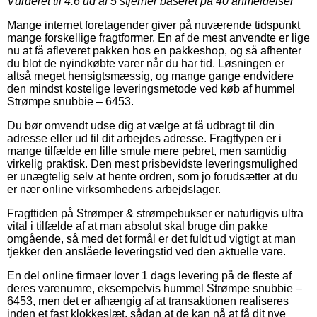
Vurderet til
4.6
ud af 5 stjerner baseret på
40
anmeldelser
Mange internet foretagender giver på nuværende tidspunkt
mange forskellige fragtformer. En af de mest anvendte er lige
nu at få afleveret pakken hos en pakkeshop, og så afhenter
du blot de nyindkøbte varer når du har tid. Løsningen er
altså meget hensigtsmæssig, og mange gange endvidere
den mindst kostelige leveringsmetode ved køb af hummel
Strømpe snubbie – 6453.
Du bør omvendt udse dig at vælge at få udbragt til din
adresse eller ud til dit arbejdes adresse. Fragttypen er i
mange tilfælde en lille smule mere pebret, men samtidig
virkelig praktisk. Den mest prisbevidste leveringsmulighed
er unægtelig selv at hente ordren, som jo forudsætter at du
er nær online virksomhedens arbejdslager.
Fragttiden på Strømper & strømpebukser er naturligvis ultra
vital i tilfælde af at man absolut skal bruge din pakke
omgående, så med det formål er det fuldt ud vigtigt at man
tjekker den anslåede leveringstid ved den aktuelle vare.
En del online firmaer lover 1 dags levering på de fleste af
deres varenumre, eksempelvis hummel Strømpe snubbie –
6453, men det er afhængig af at transaktionen realiseres
inden et fast klokkeslæt, sådan at de kan nå at få dit nye