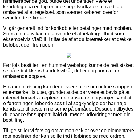
himmelråbende god, burde det undertiden være et
kendetegn på en fup online shop. Kortkøb er i hvert fald
omfavnet af et regelsæt, som værner køberen overfor
svindlende e-firmaer.
Vi går generelt ind for kortkøb eller betalinger med mobilen.
Som alternativ kan du anvende et afbetalingstilbud som
eksempelvis ViaBill, i tilfælde af at du foretrækker at dække
beløbet ude i fremtiden.
Før folk bestiller i en hummel webshop kunne de helt sikkert
se på e-butikkens handelsvilkår, det er dog normalt en
omfattende opgave.
En anden løsning kan derfor være at se om online shoppen
er e-mærke tilsluttet, grundet at det bør være et bevis på at
internet firmaet accepterer de danske retningslinjer, samt at
e-forretningen løbende ses til af sagkyndige der har nøje
kendskab til bestemmelserne på området. Desuden tilbydes
du chance for support, ifald du møder udfordringer med din
bestilling.
Tillige stiller vi forslag om at man er klar over de elementære
retningslinjer der kan spille ind i forbindelse med ordren,