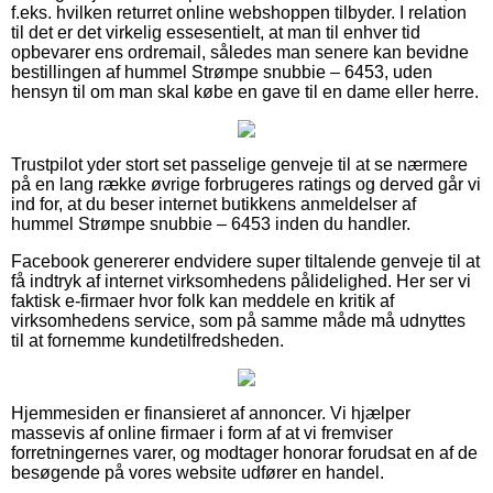
f.eks. hvilken returret online webshoppen tilbyder. I relation
til det er det virkelig essesentielt, at man til enhver tid
opbevarer ens ordremail, således man senere kan bevidne
bestillingen af hummel Strømpe snubbie – 6453, uden
hensyn til om man skal købe en gave til en dame eller herre.
Trustpilot yder stort set passelige genveje til at se nærmere
på en lang række øvrige forbrugeres ratings og derved går vi
ind for, at du beser internet butikkens anmeldelser af
hummel Strømpe snubbie – 6453 inden du handler.
Facebook genererer endvidere super tiltalende genveje til at
få indtryk af internet virksomhedens pålidelighed. Her ser vi
faktisk e-firmaer hvor folk kan meddele en kritik af
virksomhedens service, som på samme måde må udnyttes
til at fornemme kundetilfredsheden.
Hjemmesiden er finansieret af annoncer. Vi hjælper
massevis af online firmaer i form af at vi fremviser
forretningernes varer, og modtager honorar forudsat en af de
besøgende på vores website udfører en handel.