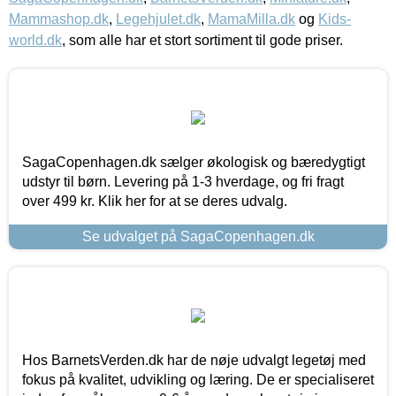
Mammashop.dk
,
Legehjulet.dk
,
MamaMilla.dk
og
Kids-
world.dk
, som alle har et stort sortiment til gode priser.
SagaCopenhagen.dk sælger økologisk og bæredygtigt
udstyr til børn. Levering på 1-3 hverdage, og fri fragt
over 499 kr. Klik her for at se deres udvalg.
Se udvalget på SagaCopenhagen.dk
Hos BarnetsVerden.dk har de nøje udvalgt legetøj med
fokus på kvalitet, udvikling og læring. De er specialiseret