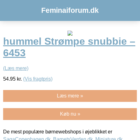
Feminaiforum.dk
hummel Strømpe snubbie –
6453
(Læs mere)
54.95
kr.
(Vis fragtpris)
Læs mere »
Køb nu »
De mest populære børnewebshops i øjeblikket er
SagaCopenhagen.dk
,
BarnetsVerden.dk
,
Miniature.dk
,