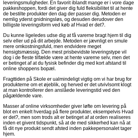
leveringsmuligheder. En favorit iblandt mange er i vore dage
pakkeshoppen, fordi det giver dig fuld fleksibilitet til at hente
de bestilte produkter den dag der passer dig. Metoden er
nemlig yderst gnidningsløs, og desuden derudover den
billigste leveringsform ved køb af Hvad er det?.
Du kunne ligeledes udse dig at få varerne bragt hjem til dig
selv eller ud på dit arbejde. Metoden er jævnligt en smule
mere omkostningsfuld, men endvidere meget
hensigtsmæssig. Den mest prisbevidste leveringstype vil
dog i de fleste tilfælde være at hente varerne selv, men det
er betinget af at du fysisk befinder dig med kort afstand til
online shoppens bopæl.
Fragttiden på Skole er ualmindeligt vigtig om vi har brug for
produkterne om et øjeblik, og herved er det utvivlsomt klogt
at man kontrollerer den anslåede leveringstid ved den
pågældende vare.
Masser af online virksomheder giver løfte om levering på
blot en enkelt hverdag på flere produkter, eksempelvis Hvad
er det?, men som trods alt er betinget af at orden realiseres
inden et givent tidspunkt, så at de med sikkerhed kan nå at
få dit nye produkt sendt afsted inden pakkepersonalet tager
hjem.