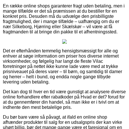
En række online shops garanterer fragt uden betaling, men i
mange tilfælde er det så præmissen at du bestiller for en
konkret pris. Desuden må du udvælge den prisbilligste
fragtmulighed, der i mange tilfælde – uafhængig om du er
nær Silkeborg, Hjørring eller Skælskør – vil være at få
fragtmanden til at bringe din pakke til et afhentningssted.
Det er efterhånden temmelig hensigtsmæssigt for alle og
enhver at søge information om priser hos diverse internet
virksomheder, og følgelig har langt de fleste Vilac
forretninger på nettet ikke kunne lade være med at trykke
prisniveauet på deres varer – til børn, og samtidig til damer
og herrer – helt i bund, og endda nogle gange tilbyde
levering uden betaling.
Det kan dog til hver en tid være gunstigt at analysere diverse
online forhandlere efter rabatkoder på Hvad er det? forud for
at du gennemfører din handel, så man ikke er i tvivl om at
indhente den mest betalelige pris.
Du bør bare være så påvagt, at ifald en online shop
afhænder produkter til salg for en udsalgspris der kan virke
uhørt billig, bør det mange gange være et faresignal om en