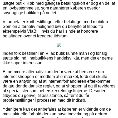
uægte butik. Køb med gængse betalingskort er dog en del af
en lovbestemmelse, som garanterer køberen overfor
snydagtige butikker på nettet.
Vi anbefaler kortbestillinger eller betalinger med mobilen.
Som en alternativ mulighed bør du benytte et tilbud fra
eksempelvis ViaBill, hvis du har i sinde at honorere
betalingen over et længere tidsrum.
Inden folk bestiller i en Vilac butik kunne man i og for sig
sætte sig ind i netbutikkens handelsvilkår, men det er gerne
ikke super interessant.
Et nemmere alternativ kan derfor være at bemærke om
internet shoppen er medlem af e-mærket, fordi det skulle
være en antydning af at internet forhandleren efterkommer
de gældende danske regler, og at shoppen af og til revideres
af specialister som behersker retningslinjerne. Desuden
tilbydes du genvej til assistance, såfremt du får
problemstillinger i processen med dit indkøb.
Yderligere kan det anbefales at køberen er vidende om de
mest aktuelle forhold der kan have indvirkning på ordren,