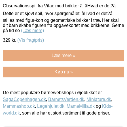
Observationsspil fra Vilac med brikker â¦ âHvad er det?â
Dette er et sjovt spil, hvor spørgsmålet: âHvad er det?â
stilles med figur-kort og geometriske brikker i træ. Her skal
dit barn skabe figuren fra opgavekortet med brikkerne. Gerne
på tid so
(Læs mere)
329
kr.
(Vis fragtpris)
Læs mere »
Køb nu »
De mest populære børnewebshops i øjeblikket er
SagaCopenhagen.dk
,
BarnetsVerden.dk
,
Miniature.dk
,
Mammashop.dk
,
Legehjulet.dk
,
MamaMilla.dk
og
Kids-
world.dk
, som alle har et stort sortiment til gode priser.