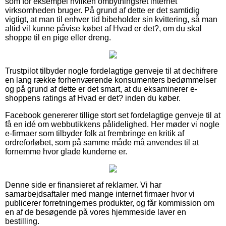
som for eksempel hvilken ombytningsret internet
virksomheden bruger. På grund af dette er det samtidig
vigtigt, at man til enhver tid bibeholder sin kvittering, så man
altid vil kunne påvise købet af Hvad er det?, om du skal
shoppe til en pige eller dreng.
Trustpilot tilbyder nogle fordelagtige genveje til at dechifrere
en lang række forhenværende konsumenters bedømmelser
og på grund af dette er det smart, at du eksaminerer e-
shoppens ratings af Hvad er det? inden du køber.
Facebook genererer tillige stort set fordelagtige genveje til at
få en idé om webbutikkens pålidelighed. Her møder vi nogle
e-firmaer som tilbyder folk at frembringe en kritik af
ordreforløbet, som på samme måde må anvendes til at
fornemme hvor glade kunderne er.
Denne side er finansieret af reklamer. Vi har
samarbejdsaftaler med mange internet firmaer hvor vi
publicerer forretningernes produkter, og får kommission om
en af de besøgende på vores hjemmeside laver en
bestilling.