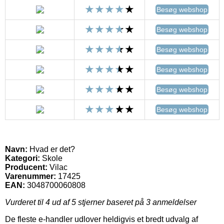
Besøg webshop
Besøg webshop
Besøg webshop
Besøg webshop
Besøg webshop
Besøg webshop
Navn:
Hvad er det?
Kategori:
Skole
Producent:
Vilac
Varenummer:
17425
EAN:
3048700060808
Vurderet til
4
ud af 5 stjerner baseret på
3
anmeldelser
De fleste e-handler udlover heldigvis et bredt udvalg af