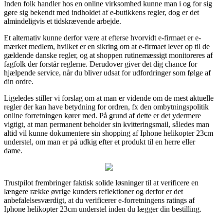
Inden folk handler hos en online virksomhed kunne man i og for sig
gøre sig bekendt med indholdet af e-butikkens regler, dog er det
almindeligvis et tidskrævende arbejde.
Et alternativ kunne derfor være at efterse hvorvidt e-firmaet er e-
mærket medlem, hvilket er en sikring om at e-firmaet lever op til de
gældende danske regler, og at shoppen rutinemæssigt monitoreres af
fagfolk der forstår reglerne. Derudover giver det dig chance for
hjælpende service, når du bliver udsat for udfordringer som følge af
din ordre.
Ligeledes stiller vi forslag om at man er vidende om de mest aktuelle
regler der kan have betydning for ordren, fx den ombytningspolitik
online forretningen kører med. På grund af dette er det ydermere
vigtigt, at man permanent beholder sin kvitteringsmail, således man
altid vil kunne dokumentere sin shopping af Iphone helikopter 23cm
understel, om man er på udkig efter et produkt til en herre eller
dame.
Trustpilot frembringer faktisk solide løsninger til at verificere en
længere række øvrige kunders reflektioner og derfor er det
anbefalelsesværdigt, at du verificerer e-forretningens ratings af
Iphone helikopter 23cm understel inden du lægger din bestilling.