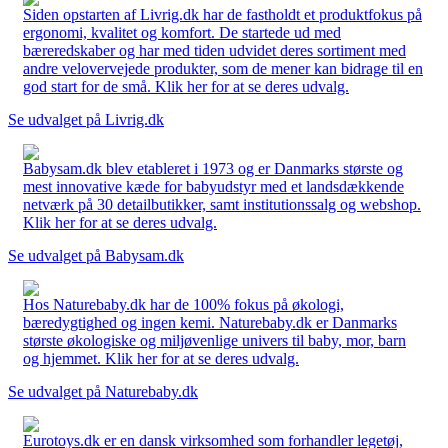
Siden opstarten af Livrig.dk har de fastholdt et produktfokus på
ergonomi, kvalitet og komfort. De startede ud med
bæreredskaber og har med tiden udvidet deres sortiment med
andre velovervejede produkter, som de mener kan bidrage til en
god start for de små. Klik her for at se deres udvalg.
Se udvalget på Livrig.dk
Babysam.dk blev etableret i 1973 og er Danmarks største og
mest innovative kæde for babyudstyr med et landsdækkende
netværk på 30 detailbutikker, samt institutionssalg og webshop.
Klik her for at se deres udvalg.
Se udvalget på Babysam.dk
Hos Naturebaby.dk har de 100% fokus på økologi,
bæredygtighed og ingen kemi. Naturebaby.dk er Danmarks
største økologiske og miljøvenlige univers til baby, mor, barn
og hjemmet. Klik her for at se deres udvalg.
Se udvalget på Naturebaby.dk
Eurotoys.dk er en dansk virksomhed som forhandler legetøj,