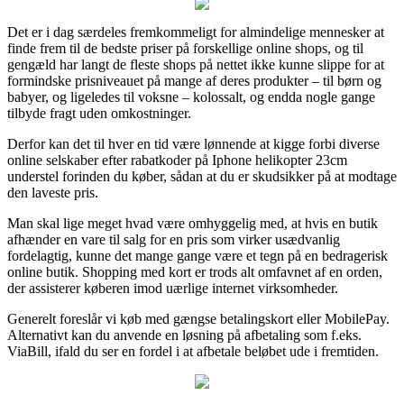
Det er i dag særdeles fremkommeligt for almindelige mennesker at
finde frem til de bedste priser på forskellige online shops, og til
gengæld har langt de fleste shops på nettet ikke kunne slippe for at
formindske prisniveauet på mange af deres produkter – til børn og
babyer, og ligeledes til voksne – kolossalt, og endda nogle gange
tilbyde fragt uden omkostninger.
Derfor kan det til hver en tid være lønnende at kigge forbi diverse
online selskaber efter rabatkoder på Iphone helikopter 23cm
understel forinden du køber, sådan at du er skudsikker på at modtage
den laveste pris.
Man skal lige meget hvad være omhyggelig med, at hvis en butik
afhænder en vare til salg for en pris som virker usædvanlig
fordelagtig, kunne det mange gange være et tegn på en bedragerisk
online butik. Shopping med kort er trods alt omfavnet af en orden,
der assisterer køberen imod uærlige internet virksomheder.
Generelt foreslår vi køb med gængse betalingskort eller MobilePay.
Alternativt kan du anvende en løsning på afbetaling som f.eks.
ViaBill, ifald du ser en fordel i at afbetale beløbet ude i fremtiden.