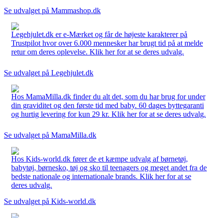
Se udvalget på Mammashop.dk
Legehjulet.dk er e-Mærket og får de højeste karakterer på
Trustpilot hvor over 6.000 mennesker har brugt tid på at melde
retur om deres oplevelse. Klik her for at se deres udvalg.
Se udvalget på Legehjulet.dk
Hos MamaMilla.dk finder du alt det, som du har brug for under
din graviditet og den første tid med baby. 60 dages byttegaranti
og hurtig levering for kun 29 kr. Klik her for at se deres udvalg.
Se udvalget på MamaMilla.dk
Hos Kids-world.dk fører de et kæmpe udvalg af børnetøj,
babytøj, børnesko, tøj og sko til teenagers og meget andet fra de
bedste nationale og internationale brands. Klik her for at se
deres udvalg.
Se udvalget på Kids-world.dk