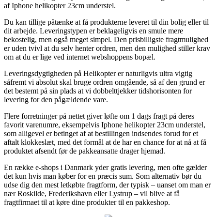
af Iphone helikopter 23cm understel.
Du kan tillige påtænke at få produkterne leveret til din bolig eller til
dit arbejde. Leveringstypen er beklageligvis en smule mere
bekostelig, men også meget simpel. Den prisbilligste fragtmulighed
er uden tvivl at du selv henter ordren, men den mulighed stiller krav
om at du er lige ved internet webshoppens bopæl.
Leveringsdygtigheden på Helikopter er naturligvis ultra vigtig
såfremt vi absolut skal bruge ordren omgående, så af den grund er
det bestemt på sin plads at vi dobbelttjekker tidshorisonten for
levering for den pågældende vare.
Flere forretninger på nettet giver løfte om 1 dags fragt på deres
favorit varenumre, eksempelvis Iphone helikopter 23cm understel,
som alligevel er betinget af at bestillingen indsendes forud for et
aftalt klokkeslæt, med det formål at de har en chance for at nå at få
produktet afsendt før de pakkeansatte drager hjemad.
En række e-shops i Danmark yder gratis levering, men ofte gælder
det kun hvis man køber for en præcis sum. Som alternativ bør du
udse dig den mest letkøbte fragtform, der typisk – uanset om man er
nær Roskilde, Frederikshavn eller Lystrup – vil blive at få
fragtfirmaet til at køre dine produkter til en pakkeshop.