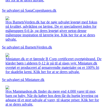
her for at se deres udvalg.
Se udvalget på SagaCopenhagen.dk
Hos BarnetsVerden.dk har de nøje udvalgt legetøj med fokus
på kvalitet, udvikling og læring. De er specialiseret inden for
målgruppen 0-6 år, og deres legetøj giver netop denne
målgruppe inspiration til lærerig leg. Klik her for at se deres
udvalg.
Se udvalget på BarnetsVerden.dk
Miniature.dk er et førende B Corp certificeret overtøjsbrand. De
klæder børn i alderen 0-12 år på til al slags vejr. Miniature.dk
overtøj er produceret af genanvendte materialer og er 100% fri
for skadelig kemi. Klik her for at se deres udvalg.
Se udvalget på Miniature.dk
Hos Mammashop.dk finder du mere end 4.000 varer til mor,
barn og baby. Når du køber hos dem får du hurtig levering og
adgang til et stort udvalg af varer, til skarpe priser. Klik her for
at se deres udvalg.