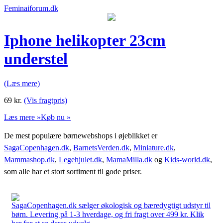
Feminaiforum.dk
Iphone helikopter 23cm
understel
(Læs mere)
69
kr.
(Vis fragtpris)
Læs mere »
Køb nu »
De mest populære børnewebshops i øjeblikket er
SagaCopenhagen.dk
,
BarnetsVerden.dk
,
Miniature.dk
,
Mammashop.dk
,
Legehjulet.dk
,
MamaMilla.dk
og
Kids-world.dk
,
som alle har et stort sortiment til gode priser.
SagaCopenhagen.dk sælger økologisk og bæredygtigt udstyr til
børn. Levering på 1-3 hverdage, og fri fragt over 499 kr. Klik