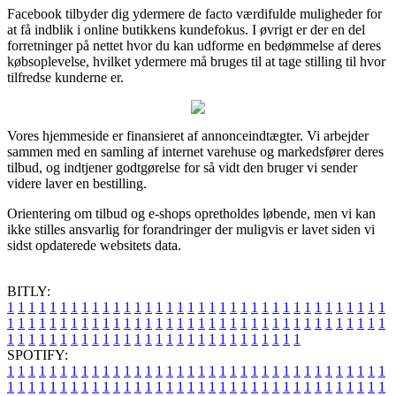
Facebook tilbyder dig ydermere de facto værdifulde muligheder for
at få indblik i online butikkens kundefokus. I øvrigt er der en del
forretninger på nettet hvor du kan udforme en bedømmelse af deres
købsoplevelse, hvilket ydermere må bruges til at tage stilling til hvor
tilfredse kunderne er.
Vores hjemmeside er finansieret af annonceindtægter. Vi arbejder
sammen med en samling af internet varehuse og markedsfører deres
tilbud, og indtjener godtgørelse for så vidt den bruger vi sender
videre laver en bestilling.
Orientering om tilbud og e-shops opretholdes løbende, men vi kan
ikke stilles ansvarlig for forandringer der muligvis er lavet siden vi
sidst opdaterede websitets data.
BITLY:
1
1
1
1
1
1
1
1
1
1
1
1
1
1
1
1
1
1
1
1
1
1
1
1
1
1
1
1
1
1
1
1
1
1
1
1
1
1
1
1
1
1
1
1
1
1
1
1
1
1
1
1
1
1
1
1
1
1
1
1
1
1
1
1
1
1
1
1
1
1
1
1
1
1
1
1
1
1
1
1
1
1
1
1
1
1
1
1
1
1
1
1
1
1
1
1
1
1
1
1
SPOTIFY:
1
1
1
1
1
1
1
1
1
1
1
1
1
1
1
1
1
1
1
1
1
1
1
1
1
1
1
1
1
1
1
1
1
1
1
1
1
1
1
1
1
1
1
1
1
1
1
1
1
1
1
1
1
1
1
1
1
1
1
1
1
1
1
1
1
1
1
1
1
1
1
1