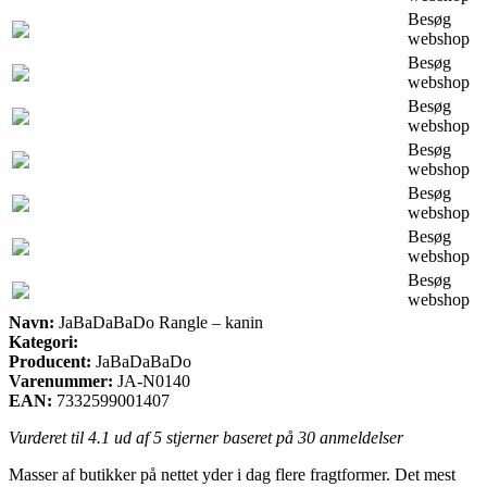
Besøg
webshop
Besøg
webshop
Besøg
webshop
Besøg
webshop
Besøg
webshop
Besøg
webshop
Besøg
webshop
Navn:
JaBaDaBaDo Rangle – kanin
Kategori:
Producent:
JaBaDaBaDo
Varenummer:
JA-N0140
EAN:
7332599001407
Vurderet til
4.1
ud af 5 stjerner baseret på
30
anmeldelser
Masser af butikker på nettet yder i dag flere fragtformer. Det mest