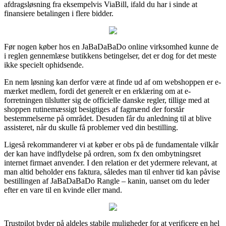
afdragsløsning fra eksempelvis ViaBill, ifald du har i sinde at
finansiere betalingen i flere bidder.
Før nogen køber hos en JaBaDaBaDo online virksomhed kunne de
i reglen gennemlæse butikkens betingelser, det er dog for det meste
ikke specielt ophidsende.
En nem løsning kan derfor være at finde ud af om webshoppen er e-
mærket medlem, fordi det generelt er en erklæring om at e-
forretningen tilslutter sig de officielle danske regler, tillige med at
shoppen rutinemæssigt besigtiges af fagmænd der forstår
bestemmelserne på området. Desuden får du anledning til at blive
assisteret, når du skulle få problemer ved din bestilling.
Ligeså rekommanderer vi at køber er obs på de fundamentale vilkår
der kan have indflydelse på ordren, som fx den ombytningsret
internet firmaet anvender. I den relation er det ydermere relevant, at
man altid beholder ens faktura, således man til enhver tid kan påvise
bestillingen af JaBaDaBaDo Rangle – kanin, uanset om du leder
efter en vare til en kvinde eller mand.
Trustpilot byder på aldeles stabile muligheder for at verificere en hel