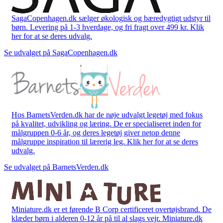
SagaCopenhagen.dk sælger økologisk og bæredygtigt udstyr til
børn. Levering på 1-3 hverdage, og fri fragt over 499 kr. Klik
her for at se deres udvalg.
Se udvalget på SagaCopenhagen.dk
Hos BarnetsVerden.dk har de nøje udvalgt legetøj med fokus
på kvalitet, udvikling og læring. De er specialiseret inden for
målgruppen 0-6 år, og deres legetøj giver netop denne
målgruppe inspiration til lærerig leg. Klik her for at se deres
udvalg.
Se udvalget på BarnetsVerden.dk
Miniature.dk er et førende B Corp certificeret overtøjsbrand. De
klæder børn i alderen 0-12 år på til al slags vejr. Miniature.dk