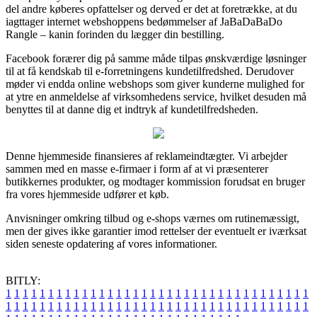
del andre køberes opfattelser og derved er det at foretrække, at du
iagttager internet webshoppens bedømmelser af JaBaDaBaDo
Rangle – kanin forinden du lægger din bestilling.
Facebook forærer dig på samme måde tilpas ønskværdige løsninger
til at få kendskab til e-forretningens kundetilfredshed. Derudover
møder vi endda online webshops som giver kunderne mulighed for
at ytre en anmeldelse af virksomhedens service, hvilket desuden må
benyttes til at danne dig et indtryk af kundetilfredsheden.
Denne hjemmeside finansieres af reklameindtægter. Vi arbejder
sammen med en masse e-firmaer i form af at vi præsenterer
butikkernes produkter, og modtager kommission forudsat en bruger
fra vores hjemmeside udfører et køb.
Anvisninger omkring tilbud og e-shops værnes om rutinemæssigt,
men der gives ikke garantier imod rettelser der eventuelt er iværksat
siden seneste opdatering af vores informationer.
BITLY:
1
1
1
1
1
1
1
1
1
1
1
1
1
1
1
1
1
1
1
1
1
1
1
1
1
1
1
1
1
1
1
1
1
1
1
1
1
1
1
1
1
1
1
1
1
1
1
1
1
1
1
1
1
1
1
1
1
1
1
1
1
1
1
1
1
1
1
1
1
1
1
1