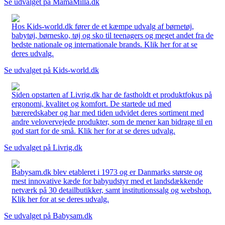
Se udvalget på MamaMilla.dk
Hos Kids-world.dk fører de et kæmpe udvalg af børnetøj,
babytøj, børnesko, tøj og sko til teenagers og meget andet fra de
bedste nationale og internationale brands. Klik her for at se
deres udvalg.
Se udvalget på Kids-world.dk
Siden opstarten af Livrig.dk har de fastholdt et produktfokus på
ergonomi, kvalitet og komfort. De startede ud med
bæreredskaber og har med tiden udvidet deres sortiment med
andre velovervejede produkter, som de mener kan bidrage til en
god start for de små. Klik her for at se deres udvalg.
Se udvalget på Livrig.dk
Babysam.dk blev etableret i 1973 og er Danmarks største og
mest innovative kæde for babyudstyr med et landsdækkende
netværk på 30 detailbutikker, samt institutionssalg og webshop.
Klik her for at se deres udvalg.
Se udvalget på Babysam.dk