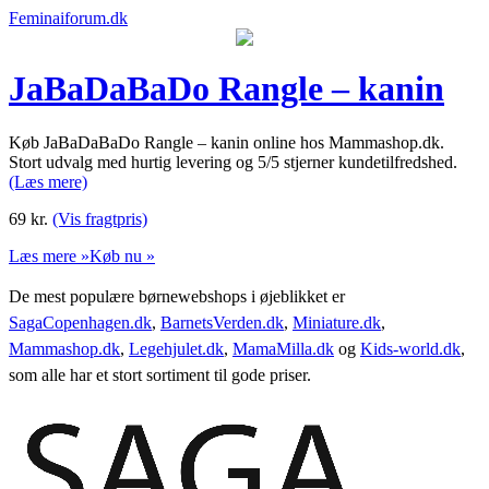
Feminaiforum.dk
JaBaDaBaDo Rangle – kanin
Køb JaBaDaBaDo Rangle – kanin online hos Mammashop.dk.
Stort udvalg med hurtig levering og 5/5 stjerner kundetilfredshed.
(Læs mere)
69
kr.
(Vis fragtpris)
Læs mere »
Køb nu »
De mest populære børnewebshops i øjeblikket er
SagaCopenhagen.dk
,
BarnetsVerden.dk
,
Miniature.dk
,
Mammashop.dk
,
Legehjulet.dk
,
MamaMilla.dk
og
Kids-world.dk
,
som alle har et stort sortiment til gode priser.