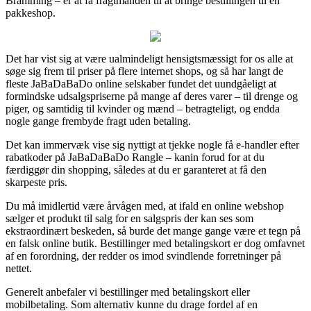
Bramming – er at få fragtmanden til at bringe bestillingen til en
pakkeshop.
Det har vist sig at være ualmindeligt hensigtsmæssigt for os alle at
søge sig frem til priser på flere internet shops, og så har langt de
fleste JaBaDaBaDo online selskaber fundet det uundgåeligt at
formindske udsalgspriserne på mange af deres varer – til drenge og
piger, og samtidig til kvinder og mænd – betragteligt, og endda
nogle gange frembyde fragt uden betaling.
Det kan immervæk vise sig nyttigt at tjekke nogle få e-handler efter
rabatkoder på JaBaDaBaDo Rangle – kanin forud for at du
færdiggør din shopping, således at du er garanteret at få den
skarpeste pris.
Du må imidlertid være årvågen med, at ifald en online webshop
sælger et produkt til salg for en salgspris der kan ses som
ekstraordinært beskeden, så burde det mange gange være et tegn på
en falsk online butik. Bestillinger med betalingskort er dog omfavnet
af en forordning, der redder os imod svindlende forretninger på
nettet.
Generelt anbefaler vi bestillinger med betalingskort eller
mobilbetaling. Som alternativ kunne du drage fordel af en