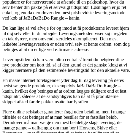
populære er for nærværende at afsende til en pakkeshop, hvor du
selv henter din pakke på et selvvalgt tidspunkt. Løsningen er jo ret
enkel, og endda derudover den mest prisbevidste leveringsmetode
ved køb af JaBaDaBaDo Rangle – kanin.
Du kan lige så vel afveje for og imod at få produkterne leveret hjem
til dig selv eller til dit arbejde. Leveringsmetoden viser sig i regelen
en tak dyrere, men omvendt særdeles ukompliceret. Den mest
letkøbte leveringsversion er uden tvivl selv at hente ordren, som dog
betinges af at du er lige ved e-firmaets adresse.
Leveringstiden på kan være ultra central såfremt du behøver dine
nye produkter om kort tid, så af den grund er det ganske klogt at vi
kigger nærmere på den estimerede leveringstid for den aktuelle vare.
En masse internet foretagender yder dag-til-dag levering på deres
bedst sælgende produkter, eksempelvis JaBaDaBaDo Rangle –
kanin, hvilket dog betinges af at ordren lægges tidligere end et fast
tidspunkt, således at de sandsynligvis kan nå at få produkterne
skippet afsted før de pakkeansatte har fyraften.
Flere online selskaber garanterer fragt uden betaling, men i mange
tilfælde er det betinget af at man bestiller for et fastslået beløb.
Derudover må man vælge den mest betalelige slags levering, der
mange gange – uafhængig om man bor i Horsens, Skive eller