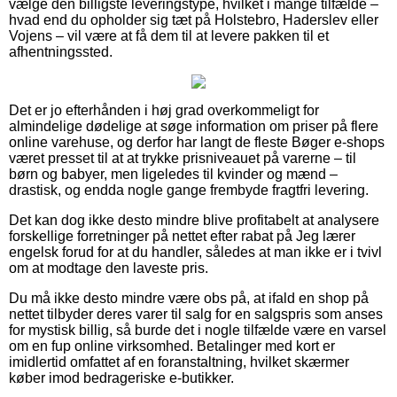
vælge den billigste leveringstype, hvilket i mange tilfælde –
hvad end du opholder sig tæt på Holstebro, Haderslev eller
Vojens – vil være at få dem til at levere pakken til et
afhentningssted.
Det er jo efterhånden i høj grad overkommeligt for
almindelige dødelige at søge information om priser på flere
online varehuse, og derfor har langt de fleste Bøger e-shops
været presset til at at trykke prisniveauet på varerne – til
børn og babyer, men ligeledes til kvinder og mænd –
drastisk, og endda nogle gange frembyde fragtfri levering.
Det kan dog ikke desto mindre blive profitabelt at analysere
forskellige forretninger på nettet efter rabat på Jeg lærer
engelsk forud for at du handler, således at man ikke er i tvivl
om at modtage den laveste pris.
Du må ikke desto mindre være obs på, at ifald en shop på
nettet tilbyder deres varer til salg for en salgspris som anses
for mystisk billig, så burde det i nogle tilfælde være en varsel
om en fup online virksomhed. Betalinger med kort er
imidlertid omfattet af en foranstaltning, hvilket skærmer
køber imod bedrageriske e-butikker.