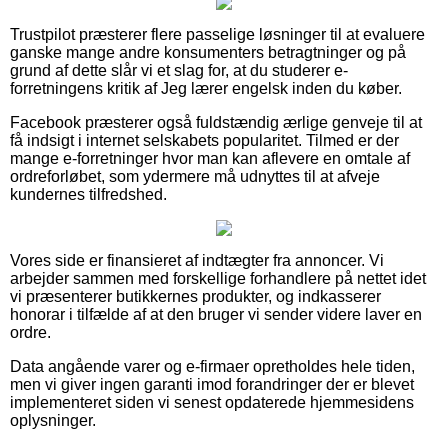
Trustpilot præsterer flere passelige løsninger til at evaluere
ganske mange andre konsumenters betragtninger og på
grund af dette slår vi et slag for, at du studerer e-
forretningens kritik af Jeg lærer engelsk inden du køber.
Facebook præsterer også fuldstændig ærlige genveje til at
få indsigt i internet selskabets popularitet. Tilmed er der
mange e-forretninger hvor man kan aflevere en omtale af
ordreforløbet, som ydermere må udnyttes til at afveje
kundernes tilfredshed.
Vores side er finansieret af indtægter fra annoncer. Vi
arbejder sammen med forskellige forhandlere på nettet idet
vi præsenterer butikkernes produkter, og indkasserer
honorar i tilfælde af at den bruger vi sender videre laver en
ordre.
Data angående varer og e-firmaer opretholdes hele tiden,
men vi giver ingen garanti imod forandringer der er blevet
implementeret siden vi senest opdaterede hjemmesidens
oplysninger.