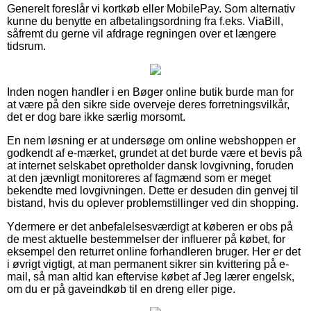
Generelt foreslår vi kortkøb eller MobilePay. Som alternativ
kunne du benytte en afbetalingsordning fra f.eks. ViaBill,
såfremt du gerne vil afdrage regningen over et længere
tidsrum.
Inden nogen handler i en Bøger online butik burde man for
at være på den sikre side overveje deres forretningsvilkår,
det er dog bare ikke særlig morsomt.
En nem løsning er at undersøge om online webshoppen er
godkendt af e-mærket, grundet at det burde være et bevis på
at internet selskabet opretholder dansk lovgivning, foruden
at den jævnligt monitoreres af fagmænd som er meget
bekendte med lovgivningen. Dette er desuden din genvej til
bistand, hvis du oplever problemstillinger ved din shopping.
Ydermere er det anbefalelsesværdigt at køberen er obs på
de mest aktuelle bestemmelser der influerer på købet, for
eksempel den returret online forhandleren bruger. Her er det
i øvrigt vigtigt, at man permanent sikrer sin kvittering på e-
mail, så man altid kan eftervise købet af Jeg lærer engelsk,
om du er på gaveindkøb til en dreng eller pige.