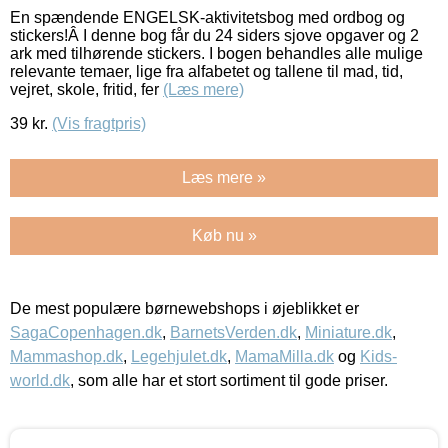
En spændende ENGELSK-aktivitetsbog med ordbog og
stickers!Â I denne bog får du 24 siders sjove opgaver og 2
ark med tilhørende stickers. I bogen behandles alle mulige
relevante temaer, lige fra alfabetet og tallene til mad, tid,
vejret, skole, fritid, fer
(Læs mere)
39
kr.
(Vis fragtpris)
Læs mere »
Køb nu »
De mest populære børnewebshops i øjeblikket er
SagaCopenhagen.dk
,
BarnetsVerden.dk
,
Miniature.dk
,
Mammashop.dk
,
Legehjulet.dk
,
MamaMilla.dk
og
Kids-
world.dk
, som alle har et stort sortiment til gode priser.