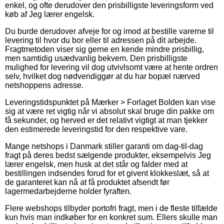
enkel, og ofte derudover den prisbilligste leveringsform ved
køb af Jeg lærer engelsk.
Du burde derudover afveje for og imod at bestille varerne til
levering til hvor du bor eller til adressen på dit arbejde.
Fragtmetoden viser sig gerne en kende mindre prisbillig,
men samtidig usædvanlig bekvem. Den prisbilligste
mulighed for levering vil dog utvivlsomt være at hente ordren
selv, hvilket dog nødvendiggør at du har bopæl nærved
netshoppens adresse.
Leveringstidspunktet på Mærker > Forlaget Bolden kan vise
sig at være ret vigtig når vi absolut skal bruge din pakke om
få sekunder, og herved er det relativt vigtigt at man tjekker
den estimerede leveringstid for den respektive vare.
Mange netshops i Danmark stiller garanti om dag-til-dag
fragt på deres bedst sælgende produkter, eksempelvis Jeg
lærer engelsk, men husk at det står og falder med at
bestillingen indsendes forud for et givent klokkeslæt, så at
de garanteret kan nå at få produktet afsendt før
lagermedarbejderne holder fyraften.
Flere webshops tilbyder portofri fragt, men i de fleste tilfælde
kun hvis man indkøber for en konkret sum. Ellers skulle man