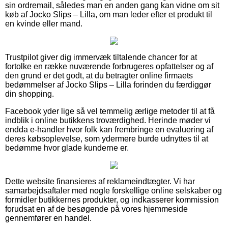
sin ordremail, således man en anden gang kan vidne om sit
køb af Jocko Slips – Lilla, om man leder efter et produkt til
en kvinde eller mand.
Trustpilot giver dig immervæk tiltalende chancer for at
fortolke en række nuværende forbrugeres opfattelser og af
den grund er det godt, at du betragter online firmaets
bedømmelser af Jocko Slips – Lilla forinden du færdiggør
din shopping.
Facebook yder lige så vel temmelig ærlige metoder til at få
indblik i online butikkens troværdighed. Herinde møder vi
endda e-handler hvor folk kan frembringe en evaluering af
deres købsoplevelse, som ydermere burde udnyttes til at
bedømme hvor glade kunderne er.
Dette website finansieres af reklameindtægter. Vi har
samarbejdsaftaler med nogle forskellige online selskaber og
formidler butikkernes produkter, og indkasserer kommission
forudsat en af de besøgende på vores hjemmeside
gennemfører en handel.