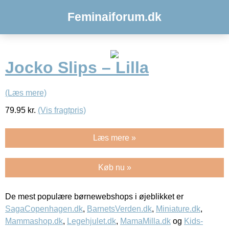
Feminaiforum.dk
Jocko Slips – Lilla
(Læs mere)
79.95
kr.
(Vis fragtpris)
Læs mere »
Køb nu »
De mest populære børnewebshops i øjeblikket er
SagaCopenhagen.dk
,
BarnetsVerden.dk
,
Miniature.dk
,
Mammashop.dk
,
Legehjulet.dk
,
MamaMilla.dk
og
Kids-