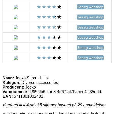
Besøg webshop
Besøg webshop
Besøg webshop
Besøg webshop
Besøg webshop
Besøg webshop
Navn:
Jocko Slips – Lilla
Kategori:
Diverse accessories
Producent:
Jocko
Varenummer:
48f56fb6-4ad3-4e67-af7f-aaec4fc35edd
EAN:
5711801002401
Vurderet til
4.4
ud af 5 stjerner baseret på
29
anmeldelser
En stor portion e-shops frembyder i dag et stort udvalg af