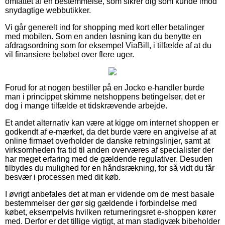
omfattet af en bestemmelse, som sikrer dig som kunde imod
snydagtige webbutikker.
Vi går generelt ind for shopping med kort eller betalinger
med mobilen. Som en anden løsning kan du benytte en
afdragsordning som for eksempel ViaBill, i tilfælde af at du
vil finansiere beløbet over flere uger.
Forud for at nogen bestiller på en Jocko e-handler burde
man i princippet skimme netshoppens betingelser, det er
dog i mange tilfælde et tidskrævende arbejde.
Et andet alternativ kan være at kigge om internet shoppen er
godkendt af e-mærket, da det burde være en angivelse af at
online firmaet overholder de danske retningslinjer, samt at
virksomheden fra tid til anden overværes af specialister der
har meget erfaring med de gældende regulativer. Desuden
tilbydes du mulighed for en håndsrækning, for så vidt du får
besvær i processen med dit køb.
I øvrigt anbefales det at man er vidende om de mest basale
bestemmelser der gør sig gældende i forbindelse med
købet, eksempelvis hvilken returneringsret e-shoppen kører
med. Derfor er det tillige vigtigt, at man stadigvæk bibeholder