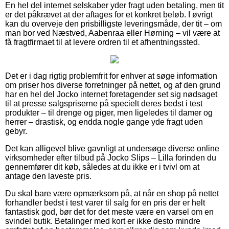
En hel del internet selskaber yder fragt uden betaling, men tit
er det påkrævet at der aftages for et konkret beløb. I øvrigt
kan du overveje den prisbilligste leveringsmåde, der tit – om
man bor ved Næstved, Aabenraa eller Hørning – vil være at
få fragtfirmaet til at levere ordren til et afhentningssted.
Det er i dag rigtig problemfrit for enhver at søge information
om priser hos diverse forretninger på nettet, og af den grund
har en hel del Jocko internet foretagender set sig nødsaget
til at presse salgspriserne på specielt deres bedst i test
produkter – til drenge og piger, men ligeledes til damer og
herrer – drastisk, og endda nogle gange yde fragt uden
gebyr.
Det kan alligevel blive gavnligt at undersøge diverse online
virksomheder efter tilbud på Jocko Slips – Lilla forinden du
gennemfører dit køb, således at du ikke er i tvivl om at
antage den laveste pris.
Du skal bare være opmærksom på, at når en shop på nettet
forhandler bedst i test varer til salg for en pris der er helt
fantastisk god, bør det for det meste være en varsel om en
svindel butik. Betalinger med kort er ikke desto mindre