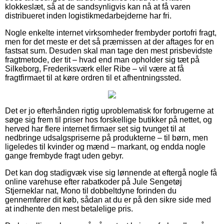
klokkeslæt, så at de sandsynligvis kan nå at få varen
distribueret inden logistikmedarbejderne har fri.
Nogle enkelte internet virksomheder frembyder portofri fragt,
men for det meste er det så præmissen at der aftages for en
fastsat sum. Desuden skal man tage den mest prisbevidste
fragtmetode, der tit – hvad end man opholder sig tæt på
Silkeborg, Frederiksværk eller Ribe – vil være at få
fragtfirmaet til at køre ordren til et afhentningssted.
Det er jo efterhånden rigtig uproblematisk for forbrugerne at
søge sig frem til priser hos forskellige butikker på nettet, og
herved har flere internet firmaer set sig tvunget til at
nedbringe udsalgspriserne på produkterne – til børn, men
ligeledes til kvinder og mænd – markant, og endda nogle
gange frembyde fragt uden gebyr.
Det kan dog stadigvæk vise sig lønnende at eftergå nogle få
online varehuse efter rabatkoder på Jule Sengetøj
Stjerneklar nat, Mono til dobbeltdyne forinden du
gennemfører dit køb, sådan at du er på den sikre side med
at indhente den mest betalelige pris.