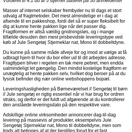
Vurderet til
4.1
ud af 5 stjerner baseret på
50
anmeldelser
Masser af internet selskaber frembyder nu til dags et stort
udvalg af fragtmetoder. Det mest almindelige er i dag at
afsende til en pakkeshop, fordi det så er super fleksibelt for
dig at kunne hente pakken lige når det passer dig.
Fragtformen er altså vældig gnidningsløs, og i mange
tilfælde desuden den mest prisbevidste leveringstype ved
køb af Jule Sengetøj Stjerneklar nat, Mono til dobbeltdyne.
Du kunne på samme måde afveje for og imod at vælge at få
udbragt hjem til hvor du bor eller ud til dit arbejdes adresse.
Fragttypen bliver i regelen en tak mere pebret, men endda
ualmindeligt let gængelig. Den mindst kostelige fragtform er
unægtelig at hente pakken selv, hvilket dog beroer på at du
fysisk befinder dig nær online webshoppens bopæl.
Leveringshastigheden på Børneværelset // Sengetøj til børn
// Jule sengetøj er rigtig essentiel når vi har brug for ordren
straks, og derfor er det fuldt ud afgørende at du kontrollerer
den anslåede leveringsdato på den respektive vare.
Adskillige online virksomheder annoncerer dag-til-dag
levering på massevis af produkter, eksempelvis Jule
Sengetøj Stjerneklar nat, Mono til dobbeltdyne, men som
trods alt betinges af at der bestilles forud for et fast