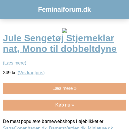
Feminaiforum.dk
Jule Sengetøj Stjerneklar
nat, Mono til dobbeltdyne
(Læs mere)
249
kr.
(Vis fragtpris)
Læs mere »
Køb nu »
De mest populære børnewebshops i øjeblikket er
SagaCopenhagen.dk
,
BarnetsVerden.dk
,
Miniature.dk
,