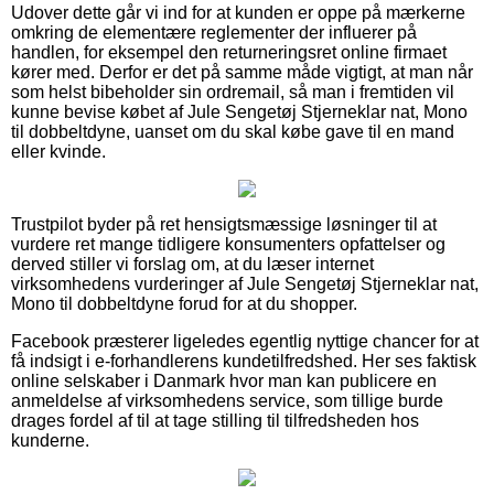
Udover dette går vi ind for at kunden er oppe på mærkerne
omkring de elementære reglementer der influerer på
handlen, for eksempel den returneringsret online firmaet
kører med. Derfor er det på samme måde vigtigt, at man når
som helst bibeholder sin ordremail, så man i fremtiden vil
kunne bevise købet af Jule Sengetøj Stjerneklar nat, Mono
til dobbeltdyne, uanset om du skal købe gave til en mand
eller kvinde.
Trustpilot byder på ret hensigtsmæssige løsninger til at
vurdere ret mange tidligere konsumenters opfattelser og
derved stiller vi forslag om, at du læser internet
virksomhedens vurderinger af Jule Sengetøj Stjerneklar nat,
Mono til dobbeltdyne forud for at du shopper.
Facebook præsterer ligeledes egentlig nyttige chancer for at
få indsigt i e-forhandlerens kundetilfredshed. Her ses faktisk
online selskaber i Danmark hvor man kan publicere en
anmeldelse af virksomhedens service, som tillige burde
drages fordel af til at tage stilling til tilfredsheden hos
kunderne.