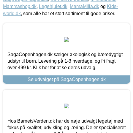
Mammashop.dk
,
Legehjulet.dk
,
MamaMilla.dk
og
Kids-
world.dk
, som alle har et stort sortiment til gode priser.
SagaCopenhagen.dk sælger økologisk og bæredygtigt
udstyr til børn. Levering på 1-3 hverdage, og fri fragt
over 499 kr. Klik her for at se deres udvalg.
Se udvalget på SagaCopenhagen.dk
Hos BarnetsVerden.dk har de nøje udvalgt legetøj med
fokus på kvalitet, udvikling og læring. De er specialiseret