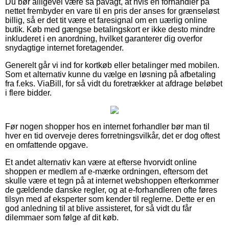
Du bør alligevel være så påvagt, at hvis en forhandler på
nettet frembyder en vare til en pris der anses for grænseløst
billig, så er det tit være et faresignal om en uærlig online
butik. Køb med gængse betalingskort er ikke desto mindre
inkluderet i en anordning, hvilket garanterer dig overfor
snydagtige internet foretagender.
Generelt går vi ind for kortkøb eller betalinger med mobilen.
Som et alternativ kunne du vælge en løsning på afbetaling
fra f.eks. ViaBill, for så vidt du foretrækker at afdrage beløbet
i flere bidder.
Før nogen shopper hos en internet forhandler bør man til
hver en tid overveje deres forretningsvilkår, det er dog oftest
en omfattende opgave.
Et andet alternativ kan være at efterse hvorvidt online
shoppen er medlem af e-mærke ordningen, eftersom det
skulle være et tegn på at internet webshoppen efterkommer
de gældende danske regler, og at e-forhandleren ofte føres
tilsyn med af eksperter som kender til reglerne. Dette er en
god anledning til at blive assisteret, for så vidt du får
dilemmaer som følge af dit køb.