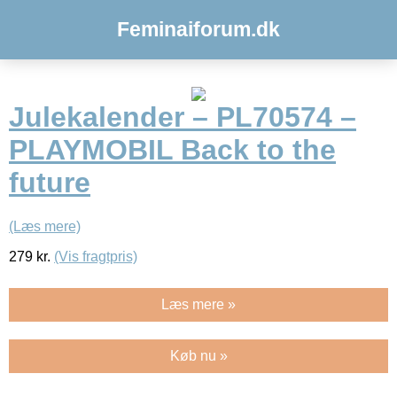
Feminaiforum.dk
Julekalender – PL70574 –
PLAYMOBIL Back to the
future
(Læs mere)
279
kr.
(Vis fragtpris)
Læs mere »
Køb nu »