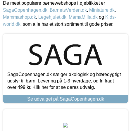
De mest populære børnewebshops i øjeblikket er
SagaCopenhagen.dk
,
BarnetsVerden.dk
,
Miniature.dk
,
Mammashop.dk
,
Legehjulet.dk
,
MamaMilla.dk
og
Kids-
world.dk
, som alle har et stort sortiment til gode priser.
SagaCopenhagen.dk sælger økologisk og bæredygtigt
udstyr til børn. Levering på 1-3 hverdage, og fri fragt
over 499 kr. Klik her for at se deres udvalg.
Se udvalget på SagaCopenhagen.dk