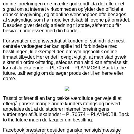
online forretningen er e-mærke godkendt, da det ofte er et
signal om at internet virksomheden opfylder den officielle
danske lovgivning, og at online webshoppen ofte besøges
af sagkyndige som har nøje kendskab til lovene på området.
Desuden giver det dig anledning til støtte, såfremt du får
besvær i processen med din handel.
For øvrigt er det prisværdigt at kunden er sat ind i de mest
centrale vedtægter der kan spille ind i forbindelse med
bestillingen, til eksempel den ombytningspolitik online
firmaet tilbyder. Her er det i øvrigt vigtigt, at man stadigvæk
sikrer sin ordrekvittering, således man altid kan eftervise sit
køb af Julekalender – PL70574 – PLAYMOBIL Back to the
future, uafhængig om du søger produkter til en herre eller
dame.
Trustpilot fører til en lang række værdifulde genveje til at
eftergå ganske mange andre kunders ratings og herved
anbefales det, at du studerer internet forretningens
vurderinger af Julekalender – PL70574 – PLAYMOBIL Back
to the future inden du lægger din bestilling.
Facebook præsterer desuden ganske hensigtsmæssige