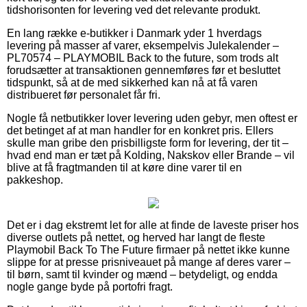
tidshorisonten for levering ved det relevante produkt.
En lang række e-butikker i Danmark yder 1 hverdags
levering på masser af varer, eksempelvis Julekalender –
PL70574 – PLAYMOBIL Back to the future, som trods alt
forudsætter at transaktionen gennemføres før et besluttet
tidspunkt, så at de med sikkerhed kan nå at få varen
distribueret før personalet får fri.
Nogle få netbutikker lover levering uden gebyr, men oftest er
det betinget af at man handler for en konkret pris. Ellers
skulle man gribe den prisbilligste form for levering, der tit –
hvad end man er tæt på Kolding, Nakskov eller Brande – vil
blive at få fragtmanden til at køre dine varer til en
pakkeshop.
Det er i dag ekstremt let for alle at finde de laveste priser hos
diverse outlets på nettet, og herved har langt de fleste
Playmobil Back To The Future firmaer på nettet ikke kunne
slippe for at presse prisniveauet på mange af deres varer –
til børn, samt til kvinder og mænd – betydeligt, og endda
nogle gange byde på portofri fragt.