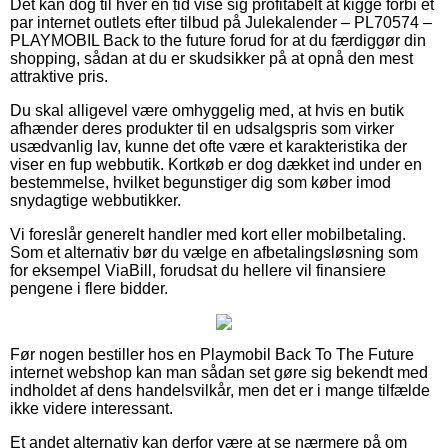
Det kan dog til hver en tid vise sig profitabelt at kigge forbi et
par internet outlets efter tilbud på Julekalender – PL70574 –
PLAYMOBIL Back to the future forud for at du færdiggør din
shopping, sådan at du er skudsikker på at opnå den mest
attraktive pris.
Du skal alligevel være omhyggelig med, at hvis en butik
afhænder deres produkter til en udsalgspris som virker
usædvanlig lav, kunne det ofte være et karakteristika der
viser en fup webbutik. Kortkøb er dog dækket ind under en
bestemmelse, hvilket begunstiger dig som køber imod
snydagtige webbutikker.
Vi foreslår generelt handler med kort eller mobilbetaling.
Som et alternativ bør du vælge en afbetalingsløsning som
for eksempel ViaBill, forudsat du hellere vil finansiere
pengene i flere bidder.
Før nogen bestiller hos en Playmobil Back To The Future
internet webshop kan man sådan set gøre sig bekendt med
indholdet af dens handelsvilkår, men det er i mange tilfælde
ikke videre interessant.
Et andet alternativ kan derfor være at se nærmere på om