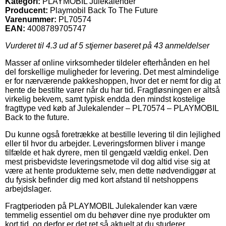
Kategori:
PLAYMOBIL Julekalender
Producent:
Playmobil Back To The Future
Varenummer:
PL70574
EAN:
4008789705747
Vurderet til
4.3
ud af 5 stjerner baseret på
43
anmeldelser
Masser af online virksomheder tildeler efterhånden en hel
del forskellige muligheder for levering. Det mest almindelige
er for nærværende pakkeshoppen, hvor det er nemt for dig at
hente de bestilte varer når du har tid. Fragtløsningen er altså
virkelig bekvem, samt typisk endda den mindst kostelige
fragttype ved køb af Julekalender – PL70574 – PLAYMOBIL
Back to the future.
Du kunne også foretrække at bestille levering til din lejlighed
eller til hvor du arbejder. Leveringsformen bliver i mange
tilfælde et hak dyrere, men til gengæld vældig enkel. Den
mest prisbevidste leveringsmetode vil dog altid vise sig at
være at hente produkterne selv, men dette nødvendiggør at
du fysisk befinder dig med kort afstand til netshoppens
arbejdslager.
Fragtperioden på PLAYMOBIL Julekalender kan være
temmelig essentiel om du behøver dine nye produkter om
kort tid, og derfor er det ret så aktuelt at du studerer