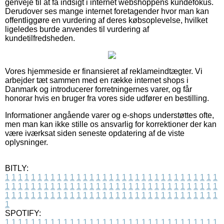
genveje til at få indsigt i internet webshoppens kundefokus.
Derudover ses mange internet foretagender hvor man kan
offentliggøre en vurdering af deres købsoplevelse, hvilket
ligeledes burde anvendes til vurdering af
kundetilfredsheden.
Vores hjemmeside er finansieret af reklameindtægter. Vi
arbejder tæt sammen med en række internet shops i
Danmark og introducerer forretningernes varer, og får
honorar hvis en bruger fra vores side udfører en bestilling.
Informationer angående varer og e-shops understøttes ofte,
men man kan ikke stille os ansvarlig for korrektioner der kan
være iværksat siden seneste opdatering af de viste
oplysninger.
BITLY:
1
1
1
1
1
1
1
1
1
1
1
1
1
1
1
1
1
1
1
1
1
1
1
1
1
1
1
1
1
1
1
1
1
1
1
1
1
1
1
1
1
1
1
1
1
1
1
1
1
1
1
1
1
1
1
1
1
1
1
1
1
1
1
1
1
1
1
1
1
1
1
1
1
1
1
1
1
1
1
1
1
1
1
1
1
1
1
1
1
1
1
1
1
1
1
1
1
1
1
1
SPOTIFY:
1
1
1
1
1
1
1
1
1
1
1
1
1
1
1
1
1
1
1
1
1
1
1
1
1
1
1
1
1
1
1
1
1