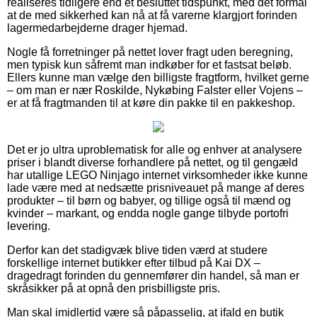
realiseres tidligere end et besluttet tidspunkt, med det formål
at de med sikkerhed kan nå at få varerne klargjort forinden
lagermedarbejderne drager hjemad.
Nogle få forretninger på nettet lover fragt uden beregning,
men typisk kun såfremt man indkøber for et fastsat beløb.
Ellers kunne man vælge den billigste fragtform, hvilket gerne
– om man er nær Roskilde, Nykøbing Falster eller Vojens –
er at få fragtmanden til at køre din pakke til en pakkeshop.
Det er jo ultra uproblematisk for alle og enhver at analysere
priser i blandt diverse forhandlere på nettet, og til gengæld
har utallige LEGO Ninjago internet virksomheder ikke kunne
lade være med at nedsætte prisniveauet på mange af deres
produkter – til børn og babyer, og tillige også til mænd og
kvinder – markant, og endda nogle gange tilbyde portofri
levering.
Derfor kan det stadigvæk blive tiden værd at studere
forskellige internet butikker efter tilbud på Kai DX –
dragedragt forinden du gennemfører din handel, så man er
skråsikker på at opnå den prisbilligste pris.
Man skal imidlertid være så påpasselig, at ifald en butik