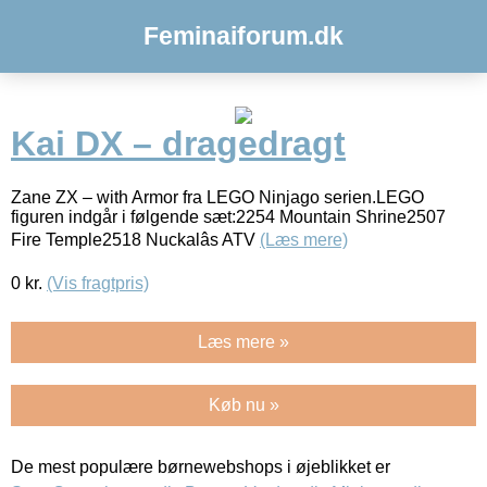
Feminaiforum.dk
Kai DX – dragedragt
Zane ZX – with Armor fra LEGO Ninjago serien.LEGO
figuren indgår i følgende sæt:2254 Mountain Shrine2507
Fire Temple2518 Nuckalâs ATV
(Læs mere)
0
kr.
(Vis fragtpris)
Læs mere »
Køb nu »
De mest populære børnewebshops i øjeblikket er