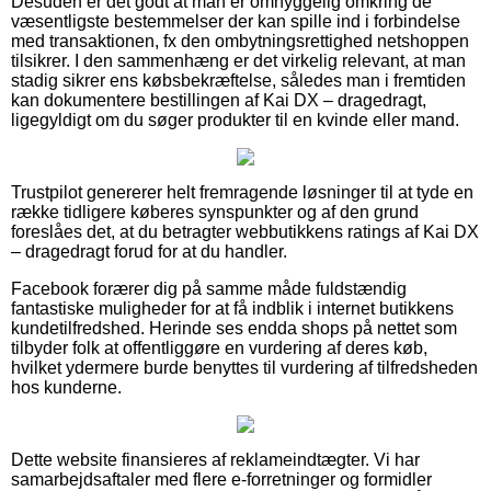
Desuden er det godt at man er omhyggelig omkring de
væsentligste bestemmelser der kan spille ind i forbindelse
med transaktionen, fx den ombytningsrettighed netshoppen
tilsikrer. I den sammenhæng er det virkelig relevant, at man
stadig sikrer ens købsbekræftelse, således man i fremtiden
kan dokumentere bestillingen af Kai DX – dragedragt,
ligegyldigt om du søger produkter til en kvinde eller mand.
Trustpilot genererer helt fremragende løsninger til at tyde en
række tidligere køberes synspunkter og af den grund
foreslåes det, at du betragter webbutikkens ratings af Kai DX
– dragedragt forud for at du handler.
Facebook forærer dig på samme måde fuldstændig
fantastiske muligheder for at få indblik i internet butikkens
kundetilfredshed. Herinde ses endda shops på nettet som
tilbyder folk at offentliggøre en vurdering af deres køb,
hvilket ydermere burde benyttes til vurdering af tilfredsheden
hos kunderne.
Dette website finansieres af reklameindtægter. Vi har
samarbejdsaftaler med flere e-forretninger og formidler