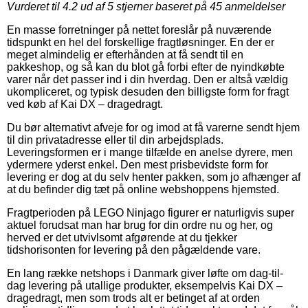
Vurderet til
4.2
ud af 5 stjerner baseret på
45
anmeldelser
En masse forretninger på nettet foreslår på nuværende
tidspunkt en hel del forskellige fragtløsninger. En der er
meget almindelig er efterhånden at få sendt til en
pakkeshop, og så kan du blot gå forbi efter de nyindkøbte
varer når det passer ind i din hverdag. Den er altså vældig
ukompliceret, og typisk desuden den billigste form for fragt
ved køb af Kai DX – dragedragt.
Du bør alternativt afveje for og imod at få varerne sendt hjem
til din privatadresse eller til din arbejdsplads.
Leveringsformen er i mange tilfælde en anelse dyrere, men
ydermere yderst enkel. Den mest prisbevidste form for
levering er dog at du selv henter pakken, som jo afhænger af
at du befinder dig tæt på online webshoppens hjemsted.
Fragtperioden på LEGO Ninjago figurer er naturligvis super
aktuel forudsat man har brug for din ordre nu og her, og
herved er det utvivlsomt afgørende at du tjekker
tidshorisonten for levering på den pågældende vare.
En lang række netshops i Danmark giver løfte om dag-til-
dag levering på utallige produkter, eksempelvis Kai DX –
dragedragt, men som trods alt er betinget af at orden