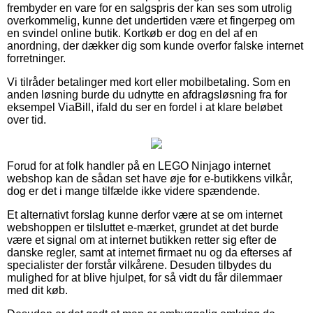
frembyder en vare for en salgspris der kan ses som utrolig
overkommelig, kunne det undertiden være et fingerpeg om
en svindel online butik. Kortkøb er dog en del af en
anordning, der dækker dig som kunde overfor falske internet
forretninger.
Vi tilråder betalinger med kort eller mobilbetaling. Som en
anden løsning burde du udnytte en afdragsløsning fra for
eksempel ViaBill, ifald du ser en fordel i at klare beløbet
over tid.
Forud for at folk handler på en LEGO Ninjago internet
webshop kan de sådan set have øje for e-butikkens vilkår,
dog er det i mange tilfælde ikke videre spændende.
Et alternativt forslag kunne derfor være at se om internet
webshoppen er tilsluttet e-mærket, grundet at det burde
være et signal om at internet butikken retter sig efter de
danske regler, samt at internet firmaet nu og da efterses af
specialister der forstår vilkårene. Desuden tilbydes du
mulighed for at blive hjulpet, for så vidt du får dilemmaer
med dit køb.