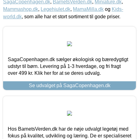
SagaCopenhagen.dk
,
BarnetsVerden.dk
,
Miniature.dk
,
Mammashop.dk
,
Legehjulet.dk
,
MamaMilla.dk
og
Kids-
world.dk
, som alle har et stort sortiment til gode priser.
SagaCopenhagen.dk sælger økologisk og bæredygtigt
udstyr til børn. Levering på 1-3 hverdage, og fri fragt
over 499 kr. Klik her for at se deres udvalg.
Se udvalget på SagaCopenhagen.dk
Hos BarnetsVerden.dk har de nøje udvalgt legetøj med
fokus på kvalitet, udvikling og læring. De er specialiseret