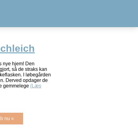
Schleich
es nye hjem! Den
gjort, så de straks kan
kkeflasken. I løbegården
en. Derved opdager de
ove gemmelege
(Læs
b nu »