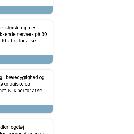
ks største og mest
ækkende netværk på 30
Klik her for at se
gi, bæredygtighed og
 økologiske og
t. Klik her for at se
ler legetøj,
r, børnecykler, m.m.