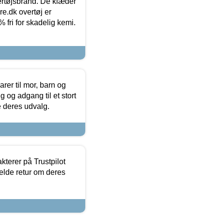
vertøjsbrand. De klæder
ure.dk overtøj er
fri for skadelig kemi.
er til mor, barn og
 og adgang til et stort
se deres udvalg.
kterer på Trustpilot
elde retur om deres