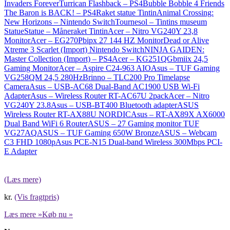
Invaders Forever
Turrican Flashback – PS4
Bubble Bobble 4 Friends
The Baron is BACK! – PS4
Raket statue Tintin
Animal Crossing:
New Horizons – Nintendo Switch
Tournesol – Tintins museum
Statue
Statue – Måneraket Tintin
Acer – Nitro VG240Y 23,8
Monitor
Acer – EG270Pbipx 27 144 HZ Monitor
Dead or Alive
Xtreme 3 Scarlet (Import) Nintendo Switch
NINJA GAIDEN:
Master Collection (Import) – PS4
Acer – KG251QGbmiix 24,5
Gaming Monitor
Acer – Aspire C24-963 AIO
Asus – TUF Gaming
VG258QM 24,5 280Hz
Brinno – TLC200 Pro Timelapse
Camera
Asus – USB-AC68 Dual-Band AC1900 USB Wi-Fi
Adapter
Asus – Wireless Router RT-AC67U 2pack
Acer – Nitro
VG240Y 23.8
Asus – USB-BT400 Bluetooth adapter
ASUS
Wireless Router RT-AX88U NORDIC
Asus – RT-AX89X AX6000
Dual Band WiFi 6 Router
ASUS – 27 Gaming monitor TUF
VG27AQ
ASUS – TUF Gaming 650W Bronze
ASUS – Webcam
C3 FHD 1080p
Asus PCE-N15 Dual-band Wireless 300Mbps PCI-
E Adapter
(Læs mere)
kr.
(Vis fragtpris)
Læs mere »
Køb nu »