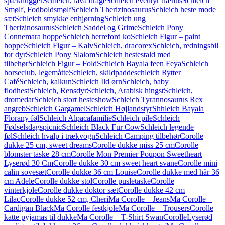
spækhugger
Schleich, lava drage
Schleich eventyr træhus
Schleich
Smølf, Fodboldsmølf
Schleich Therizinosaurus
Schleich heste mode
sæt
Schleich smykke enhjørning
Schleich ung
Therizinosaurus
Schleich Saddel og Grime
Schleich Pony
Connemara hoppe
Schleich herreford ko
Schleich Figur – paint
hoppe
Schleich Figur – Kalv
Schleich, dracorex
Schleich, redningsbil
for dyr
Schleich Pony Slalom
Schleich hestestald med
tilbehør
Schleich Figur – Fold
Schleich Bayala feen Feya
Schleich
horseclub, legemåtte
Schleich, skildpadde
schleich Rytter
Café
Schleich, kalkun
Schleich Ild ørn
Schleich, baby
flodhest
Schleich, Rensdyr
Schleich, Arabisk hingst
Schleich,
dromedar
Schleich stort hesteshow
Schleich Tyrannosaurus Rex
angreb
Schleich Gargamel
Schleich Højlandstyr
Shhleich Bayala
Florany føl
Schleich Alpacafamilie
Schleich pile
Schleich
Fødselsdagspicnic
Schleich Black Fur Cow
Schleich legende
føl
Schleich hvalp i trækvogn
Schleich Camping tilbehør
Corolle
dukke 25 cm, sweet dreams
Corolle dukke miss 25 cm
Corolle
blomster taske 28 cm
Corolle Mon Premier Poupon Sweetheart
Lyserød 30 Cm
Corolle dukke 30 cm sweet heart svane
Corolle mini
calin sovesæt
Corolle dukke 36 cm Louise
Corolle dukke med hår 36
cm Adele
Corolle dukke stol
Corolle pusletaske
Corolle
vinterkjole
Corolle dukke doktor sæt
Corolle dukke 42 cm
Lilac
Corolle dukke 52 cm, Cheri
Ma Corolle – Jeans
Ma Corolle –
Cardigan Black
Ma Corolle festkjole
Ma Corolle – Trousers
Corolle
katte pyjamas til dukke
Ma Corolle – T-Shirt Swan
CorolleLyserød