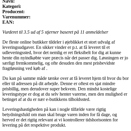
Navn:
Kategori:
Producent:
Varenummer:
EAN:
Vurderet til
3.5
ud af 5 stjerner baseret på
11
anmeldelser
De fleste online butikker tildeler i øjeblikket et stort udvalg af
leveringsudgaver. En sikker vinder er p.t. at få leveret til et
udleveringssted, hvor det nemlig er ret fleksibelt for dig at kunne
hente din nyindkøbte vare præcis når det passer dig. Løsningen er jo
særligt fremkommelig, og ofte desuden den mest prisbevidste
fragtløsning ved køb af .
Du kan på samme måde tænke over at få leveret hjem til hvor du bor
eller til adressen på dit arbejde. Denne er oftest en sjat mindre
prisbillig, men derudover super bekvem. Den mindst kostelige
leveringstype er dog at du selv henter varerne, men den mulighed er
betinget af at du er nær e-butikkens tilholdssted.
Leveringshastigheden på kan i nogle tilfælde være rigtig
betydningsfuld om man skal bruge varen inden for få dage, og
herved er det rigtig relevant at vi kontrollerer tidshorisonten for
levering på det respektive produkt.