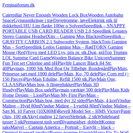
Feminaiforum.dk
Caterpillar Never Enough Wooden Lock Box
Wooden Autobahn
Space
Gymnastikringe i træ
Drejetromme, løve
Elektrisk stik til
dukkehus
UHU Lim flaske 100gr o Solvent
Speedlink – SNAPPY
PORTABLE USB CARD READER USB 2.0,
Speedlink Legatos
Stereo Gaming Headset
Xito – Gaming Mus Blackred
Speedlink –
GRAVITY CARBON 2.1 Subwoofer System, black
Torn Gaming
Mus – Sort
Speedlink Ledos Gaming Mus – Rød
TORN Gaming
Mouse (Red)
Yoyo med LED Lys, pris pr. stk.
Dug, grå
Top Trumps
LOL Surprise Card Game
Wooden Balance Bike Unicorn
Summer
Fun Test set Chlorine and pH
Playlife Lancer Black 84 Str.
40
Playmais, 1000 Stk Med Bog Og Tilbehør, Bondegård
PlayMais,
Prinsesse sæt med 1000 dele
PlayMais, Ko, 70 dele
Play Corn red (>
150 Pieces)
PlayMais Eduline, Refill 1500 stk.
PlayMais One,
CLAAS
PlayMais bog, 6 fingerdukker
PlayMais 3D
Husdyr
PlayMais Box ugle
Playmais værktøj 500 dele
PlayMais Kids
Home Design – Lion
PlayMais My First PlayMais –
Construction
PlayMais bog, med dyr 32 sider
PlayMais, 4 kort
Vindue
Maling – Hvid 80ml
Vindue Maling – Lyseblå 80ml
Vindue Maling –
Sæt M. 10 Farver (10X80Ml)
Revell Model Set – HMS Victory
Papir
clips, 100 stk
Akryl maling 12 farver
Slettelak, 2 stk
Whiteboard
tusser 3 stk
Permanent tush sort
Blyantspidser, dobbelt
Kontor
saks
Marvel – Captain America – Portrait – Easyfit – black –
Original licensed product
Bongo tromme klassisk
Hama Fix Tv Wall