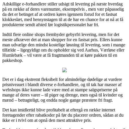
Adskillige e-forhandlere stiller udsigt til levering på næste hverdag
på en række af deres varenumre, eksempelvis , men vær påpasselig
da det er betinget af at ordren køres igennem forud for et fastsat
klokkeslæt, med hensynstagen til at de har en chance for at nå at få
produkterne sendt afsted før logistikpersonalet har fri.
Indtil flere online shops frembyder gebyrfri levering, men for det
meste afkræver det at man shopper for en fastsat pris. Ellers kunne
man udvælge den mindst kostelige løsning til levering, som i mange
tilfælde – ligegyldigt om du opholder sig ved Aarhus, Værløse eller
Humlebæk – vil være at få fragtmanden til at køre pakken til en
pakkeshop.
Det er i dag ekstremt fleksibelt for almindelige dødelige at vurdere
prisniveauet i blandt diverse e-forhandlere, og til tak har masser af
webshops ikke kunne lade være med at stampe salgspriserne på
mange af deres varer – til piger og drenge, men også til kvinder og
mænd – betragteligt, og endda nogle gange præstere fri fragt.
Det kan imidlertid blive profitabelt at eftergå en række internet
foretagender efter rabatkoder på før du placerer ordren, sådan at du
ikke er i tvivl om at opnå den mest attraktive pris.