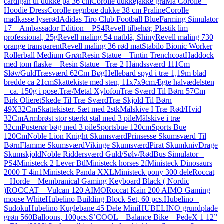
cardigan til dukke på 36 cm
Corolle dukkejakke grå
Ma Corolle –
Hoodie Dress
Corolle regnbue dukke 38 cm Praline
Corolle
madkasse lyserød
Adidas Tiro Club Football Blue
Farming Simulator
17 – Ambassador Edition – PS4
Revell tilbehør, Plastik lim
professional, 25g
Revell maling 54 natblå, Shiny
Revell maling 730
orange transparent
Revell maling 36 rød mat
Stabilo Bionic Worker
Rollerball Medium Grøn
Resin Statue – Tintin Trenchcoat
Haddock
med tom flaske – Resin Statue –
Træ 2 Håndssværd 111Cm
Sløv/Guld
Træsværd 62Cm Bøg
Hellebard spyd i træ 1,19m blad
bredde ca 21cm
Skattekiste med sten, 11x7x9cm
Ægte halvædelsten
– ca. 150g i pose.
Træ/Metal Xylofon
Træ Sværd Til Børn 57Cm
Birk Olieret
Skede Til Træ Sværd
Træ Skjold Til Børn
49X32Cm
Skattekister. Sæt med 2stk
Målskive I Træ Rød/Hvid
32Cm
Armbrøst stor stærkt stål med 3 pile
Målskive i træ
32cm
Pusterør bøg med 3 pile
Sportsbue 120cm
Sports Bue
120Cm
Noble Lion Knight Skumsværd
Prinsesse Skumsværd Til
Børn
Flamme Skumsværd
Vikinge Skumsværd
Pirat Skumkniv
Drage
Skumskjold
Noble Riddersværd Guld/Sølv/Rød
Bus Simulator –
PS4
Ministeck 2 Lever Btl
Ministeck horses 2f
Ministeck Dinosaurs
2000 T 4in1
Ministeck Panda XXL
Ministeck pony 300 dele
Roccat
– Horde – Membranical Gaming Keyboard Black ( Nordic
)
ROCCAT – Vulcan 120 AIMO
Roccat Kain 200 AIMO Gaming
mouse White
Hubelino Building Block Set, 60 pcs.
Hubelino –
Sudoku
Hubelino Kuglebane 45 Dele Mini
HUBELINO grundplade
grøn 560
Balloons, 100pcs.
S’COOL – Balance Bike – PedeX 1 12”