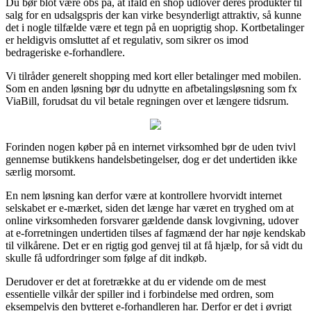
Du bør blot være obs på, at ifald en shop udlover deres produkter til
salg for en udsalgspris der kan virke besynderligt attraktiv, så kunne
det i nogle tilfælde være et tegn på en uoprigtig shop. Kortbetalinger
er heldigvis omsluttet af et regulativ, som sikrer os imod
bedrageriske e-forhandlere.
Vi tilråder generelt shopping med kort eller betalinger med mobilen.
Som en anden løsning bør du udnytte en afbetalingsløsning som fx
ViaBill, forudsat du vil betale regningen over et længere tidsrum.
Forinden nogen køber på en internet virksomhed bør de uden tvivl
gennemse butikkens handelsbetingelser, dog er det undertiden ikke
særlig morsomt.
En nem løsning kan derfor være at kontrollere hvorvidt internet
selskabet er e-mærket, siden det længe har været en tryghed om at
online virksomheden forsvarer gældende dansk lovgivning, udover
at e-forretningen undertiden tilses af fagmænd der har nøje kendskab
til vilkårene. Det er en rigtig god genvej til at få hjælp, for så vidt du
skulle få udfordringer som følge af dit indkøb.
Derudover er det at foretrække at du er vidende om de mest
essentielle vilkår der spiller ind i forbindelse med ordren, som
eksempelvis den bytteret e-forhandleren har. Derfor er det i øvrigt