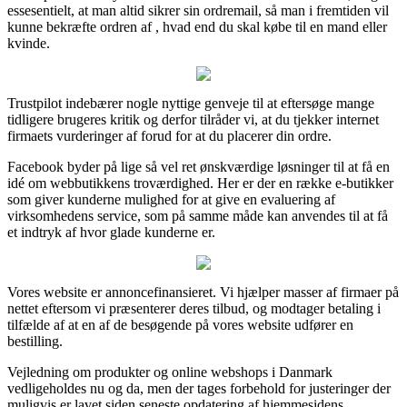
essesentielt, at man altid sikrer sin ordremail, så man i fremtiden vil
kunne bekræfte ordren af , hvad end du skal købe til en mand eller
kvinde.
Trustpilot indebærer nogle nyttige genveje til at eftersøge mange
tidligere brugeres kritik og derfor tilråder vi, at du tjekker internet
firmaets vurderinger af forud for at du placerer din ordre.
Facebook byder på lige så vel ret ønskværdige løsninger til at få en
idé om webbutikkens troværdighed. Her er der en række e-butikker
som giver kunderne mulighed for at give en evaluering af
virksomhedens service, som på samme måde kan anvendes til at få
et indtryk af hvor glade kunderne er.
Vores website er annoncefinansieret. Vi hjælper masser af firmaer på
nettet eftersom vi præsenterer deres tilbud, og modtager betaling i
tilfælde af at en af de besøgende på vores website udfører en
bestilling.
Vejledning om produkter og online webshops i Danmark
vedligeholdes nu og da, men der tages forbehold for justeringer der
muligvis er lavet siden seneste opdatering af hjemmesidens