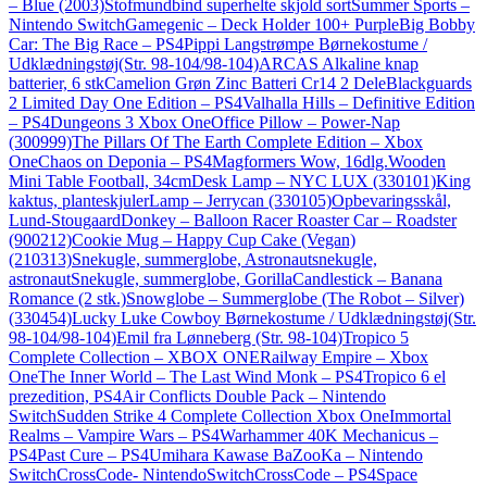
– Blue (2003)
Stofmundbind superhelte skjold sort
Summer Sports –
Nintendo Switch
Gamegenic – Deck Holder 100+ Purple
Big Bobby
Car: The Big Race – PS4
Pippi Langstrømpe Børnekostume /
Udklædningstøj(Str. 98-104/98-104)
ARCAS Alkaline knap
batterier, 6 stk
Camelion Grøn Zinc Batteri Cr14 2 Dele
Blackguards
2 Limited Day One Edition – PS4
Valhalla Hills – Definitive Edition
– PS4
Dungeons 3 Xbox One
Office Pillow – Power-Nap
(300999)
The Pillars Of The Earth Complete Edition – Xbox
One
Chaos on Deponia – PS4
Magformers Wow, 16dlg.
Wooden
Mini Table Football, 34cm
Desk Lamp – NYC LUX (330101)
King
kaktus, planteskjuler
Lamp – Jerrycan (330105)
Opbevaringsskål,
Lund-Stougaard
Donkey – Balloon Racer Roaster Car – Roadster
(900212)
Cookie Mug – Happy Cup Cake (Vegan)
(210313)
Snekugle, summerglobe, Astronaut
snekugle,
astronaut
Snekugle, summerglobe, Gorilla
Candlestick – Banana
Romance (2 stk.)
Snowglobe – Summerglobe (The Robot – Silver)
(330454)
Lucky Luke Cowboy Børnekostume / Udklædningstøj(Str.
98-104/98-104)
Emil fra Lønneberg (Str. 98-104)
Tropico 5
Complete Collection – XBOX ONE
Railway Empire – Xbox
One
The Inner World – The Last Wind Monk – PS4
Tropico 6 el
prezedition, PS4
Air Conflicts Double Pack – Nintendo
Switch
Sudden Strike 4 Complete Collection Xbox One
Immortal
Realms – Vampire Wars – PS4
Warhammer 40K Mechanicus –
PS4
Past Cure – PS4
Umihara Kawase BaZooKa – Nintendo
Switch
CrossCode- NintendoSwitch
CrossCode – PS4
Space