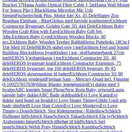
Bracket 37
Hama Audio Optical Fibre Cable 1,5m
Hama Wall Mount
For Sonos Play1 Black
Hama Microfon Mic Usb
Stream
Fischertechnik Plus, Motor Sæt Xs, 45 Dele
Happy Zoo
Beanbag Elephant – Blue
Globus med farvede kontinenter
Eichhorn
Constructor Byggesæt, Golden Gate 3I1 444 Dele
Eichhorn Baby
Wooden Grab Ring with Ears
Eichhorn Baby Gift Set,
3dlg.
Eichhorn Baby Gym
Eichhorn Wooden Blocks, 60
pcs.
Eichhorn Baby Wooden Teether Rabbit
Heros Putteboks 18Cm I
Træ Med 10 Dele
HEROS stabel sjov i træ
Eichhorn Feel and Sound
Building Blocks
Heros bygeklodser i træ, slot
Hammerbænk 27cm
træ
HEROS Værktøjskasse i træ
Eichhorn Constructor 2i1, 40
dele
HEROS byggesæt kran
Eichhorn Constructor Extension, 75
dele
HEROS byggesæt, tog 100 dele
HEROS bygesæt, fly 85
dele
HEROS skruemaskine til batteri
Eichhorn Constructor 3i1,90
dele
Eichhorn vendespil
Fireman Sam – Mercury-Quad incl. Figurine
(I-109257657038)
Slime Blaster, legetøjspisiol
Evi dukke med 3
hvalpe
ABC legetøjs Smart Phone
New Born Baby, rejsesæt
Laura,
talende baby dukke
ABC Bade skildpadde
Evi Love Kanin
Evi
dukke med hund og hvalp
Evi Love Skater Timmy
Glibbi Gurli gris
bade slim
Steffi Love Hair Colors
Evi Love Monkeys
Evi Love
Timmy;s Dogs
Schleich, Stor Rideturnering / Rideshow
Schleich
Haflinger føl
Schleich Hane
Schleich Tukan
Schleich Elg tyr
Schleich
Araberpinto hingst
Schleich tilbehør til båd
Schleich Sæl
unge
Schleich Welsh Pony Hingst
Schleich Kaninbur
Schleich