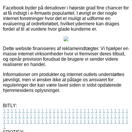
Facebook byder på derudover i højeste grad fine chancer for
at få indsigt i e-firmaets popularitet. I øvrigt er der nogle
internet forretninger hvor det er muligt at udforme en
evaluering af ordreforløbet, hvilket ydermere kan drages
fordel af til at vurdere hvor glade kunderne er.
Dette website finansieres af reklameindtægter. Vi hjælper en
masse internet virksomheder hvor vi fremviser deres tilbud,
og opnår provision forudsat de brugere vi sender videre
realiserer en handel.
Informationer om produkter og internet outlets understøttes
jævnligt, men vi ønsker ikke at påtage os ansvaret for
reguleringer der kan være lavet siden vi sidst opdaterede
hjemmesidens oplysninger.
BITLY:
1
1
1
1
1
1
1
1
1
1
1
1
1
1
1
1
1
1
1
1
1
1
1
1
1
1
1
1
1
1
1
1
1
1
1
1
1
1
1
1
1
1
1
1
1
1
1
1
1
1
1
1
1
1
1
1
1
1
1
1
1
1
1
1
1
1
1
1
1
1
1
1
1
1
1
1
1
1
1
1
1
1
1
1
1
1
1
1
1
1
1
1
1
1
1
1
1
1
1
1