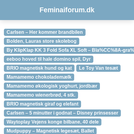
Feminaiforum.dk
Carlsen – Her kommer brandbilen
Bolden, Lauras store skolebog
By KlipKlap KK 3 Fold Sofa XL Soft – Bla%CC%8A-g
eeboo hoved til hale domino spil, Dyr
BRIO magnetisk hund og kat
Le Toy Van tesæt
Mamamemo chokolademælk
Mamamemo økologisk yoghurt, jordbær
Mamamemo wienerbrød, 4 stk.
BRIO magnetisk giraf og elefant
Carlsen – 5 minutter i godnat – Disney prinsesser
Waytoplay Vejens konge bilbane, 40 dele
Mudpuppy – Magnetisk legesæt, Ballet