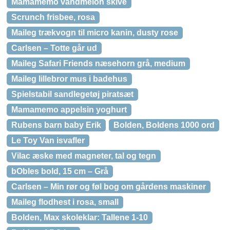
Mamamemo vandmelon skive
Scrunch frisbee, rosa
Maileg trækvogn til micro kanin, dusty rose
Carlsen – Totte går ud
Maileg Safari Friends næsehorn grå, medium
Maileg lillebror mus i badehus
Spielstabil sandlegetøj piratsæt
Mamamemo appelsin yoghurt
Rubens barn baby Erik
Bolden, Boldens 1000 ord
Le Toy Van isvafler
Vilac æske med magneter, tal og tegn
bObles bold, 15 cm – Grå
Carlsen – Min rør og føl bog om gårdens maskiner
Maileg flodhest i rosa, small
Bolden, Max skoleklar: Tallene 1-10