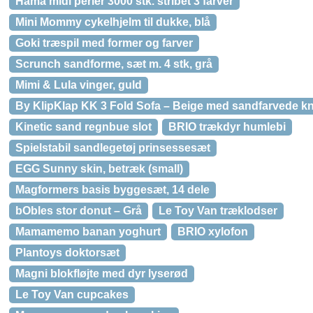
Hama midi perler 3000 stk. stribet 3 farver
Mini Mommy cykelhjelm til dukke, blå
Goki træspil med former og farver
Scrunch sandforme, sæt m. 4 stk, grå
Mimi & Lula vinger, guld
By KlipKlap KK 3 Fold Sofa – Beige med sandfarvede k
Kinetic sand regnbue slot
BRIO trækdyr humlebi
Spielstabil sandlegetøj prinsessesæt
EGG Sunny skin, betræk (small)
Magformers basis byggesæt, 14 dele
bObles stor donut – Grå
Le Toy Van træklodser
Mamamemo banan yoghurt
BRIO xylofon
Plantoys doktorsæt
Magni blokfløjte med dyr lyserød
Le Toy Van cupcakes