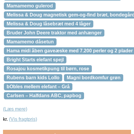
Mamamemo gulerod
Melissa & Doug magnetisk gem-og-find bræt, bondegår
Melissa & Doug låsebræt med 4 låger
Bruder John Deere traktor med anhænger
Mamamemo dåsetun
Hama midi åben gaveæske med 7.200 perler og 2 plader
Bright Starts elefant spejl
Rosajou kosmetikpung til børn, rose
Rubens barn kids Lollo
Magni bordkomfur grøn
bObles mellem elefant – Grå
Carlsen – Halfdans ABC, papbog
(Læs mere)
kr.
(Vis fragtpris)