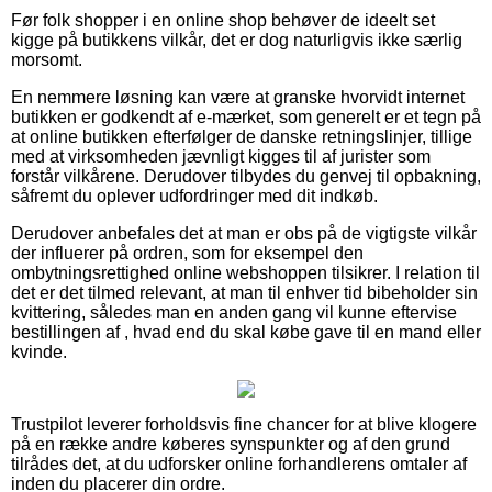
Før folk shopper i en online shop behøver de ideelt set
kigge på butikkens vilkår, det er dog naturligvis ikke særlig
morsomt.
En nemmere løsning kan være at granske hvorvidt internet
butikken er godkendt af e-mærket, som generelt er et tegn på
at online butikken efterfølger de danske retningslinjer, tillige
med at virksomheden jævnligt kigges til af jurister som
forstår vilkårene. Derudover tilbydes du genvej til opbakning,
såfremt du oplever udfordringer med dit indkøb.
Derudover anbefales det at man er obs på de vigtigste vilkår
der influerer på ordren, som for eksempel den
ombytningsrettighed online webshoppen tilsikrer. I relation til
det er det tilmed relevant, at man til enhver tid bibeholder sin
kvittering, således man en anden gang vil kunne eftervise
bestillingen af , hvad end du skal købe gave til en mand eller
kvinde.
Trustpilot leverer forholdsvis fine chancer for at blive klogere
på en række andre køberes synspunkter og af den grund
tilrådes det, at du udforsker online forhandlerens omtaler af
inden du placerer din ordre.