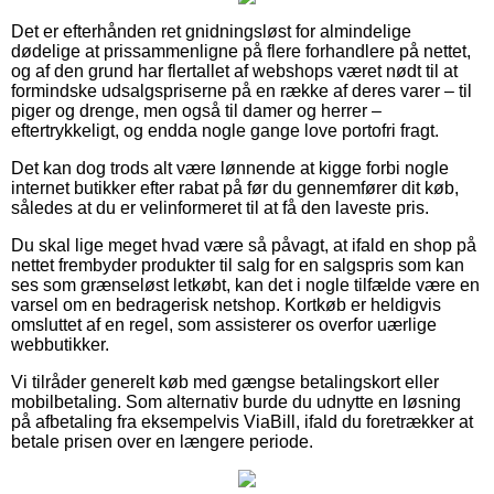
Det er efterhånden ret gnidningsløst for almindelige
dødelige at prissammenligne på flere forhandlere på nettet,
og af den grund har flertallet af webshops været nødt til at
formindske udsalgspriserne på en række af deres varer – til
piger og drenge, men også til damer og herrer –
eftertrykkeligt, og endda nogle gange love portofri fragt.
Det kan dog trods alt være lønnende at kigge forbi nogle
internet butikker efter rabat på før du gennemfører dit køb,
således at du er velinformeret til at få den laveste pris.
Du skal lige meget hvad være så påvagt, at ifald en shop på
nettet frembyder produkter til salg for en salgspris som kan
ses som grænseløst letkøbt, kan det i nogle tilfælde være en
varsel om en bedragerisk netshop. Kortkøb er heldigvis
omsluttet af en regel, som assisterer os overfor uærlige
webbutikker.
Vi tilråder generelt køb med gængse betalingskort eller
mobilbetaling. Som alternativ burde du udnytte en løsning
på afbetaling fra eksempelvis ViaBill, ifald du foretrækker at
betale prisen over en længere periode.