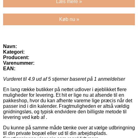
Læs mere »
Køb nu »
Navn:
Kategori:
Producent:
Varenummer:
EAN:
Vurderet til
4.9
ud af 5 stjerner baseret på
1
anmeldelser
En lang række butikker på nettet udlover i øjeblikket flere
muligheder for levering. Et hit er lige nu at afsende til en
pakkeshop, hvor du kan afhente varerne lige præcis når det
passer ind i din kalender. Fragtmuligheden er altså vældig
gnidningsløs, og typisk endvidere den billigste metode til
levering ved køb af .
Du kunne på samme måde tænke over at vælge udbringning
til din private bopæl eller ud til din arbejdsplads.