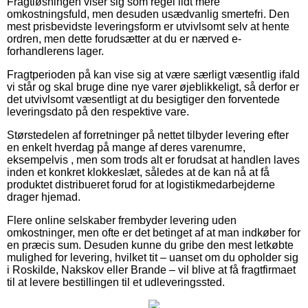
Fragtløsningen viser sig som regel lidt mere
omkostningsfuld, men desuden usædvanlig smertefri. Den
mest prisbevidste leveringsform er utvivlsomt selv at hente
ordren, men dette forudsætter at du er nærved e-
forhandlerens lager.
Fragtperioden på kan vise sig at være særligt væsentlig ifald
vi står og skal bruge dine nye varer øjeblikkeligt, så derfor er
det utvivlsomt væsentligt at du besigtiger den forventede
leveringsdato på den respektive vare.
Størstedelen af forretninger på nettet tilbyder levering efter
en enkelt hverdag på mange af deres varenumre,
eksempelvis , men som trods alt er forudsat at handlen laves
inden et konkret klokkeslæt, således at de kan nå at få
produktet distribueret forud for at logistikmedarbejderne
drager hjemad.
Flere online selskaber frembyder levering uden
omkostninger, men ofte er det betinget af at man indkøber for
en præcis sum. Desuden kunne du gribe den mest letkøbte
mulighed for levering, hvilket tit – uanset om du opholder sig
i Roskilde, Nakskov eller Brande – vil blive at få fragtfirmaet
til at levere bestillingen til et udleveringssted.