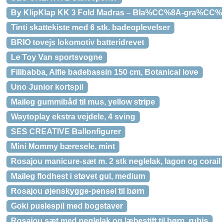
By KlipKlap KK 3 Fold Madras – Bla%CC%8A-gra%CC
Tinti skattekiste med 6 stk. badeoplevelser
BRIO tovejs lokomotiv batteridrevet
Le Toy Van sportsvogne
Filibabba, Alfie badebassin 150 cm, Botanical love
Uno Junior kortspil
Maileg gummibåd til mus, yellow stripe
Waytoplay ekstra vejdele, 4 sving
SES CREATIVE Ballonfigurer
Mini Mommy bæresele, mint
Rosajou manicure-sæt m. 2 stk neglelak, lagon og corail
Maileg flodhest i støvet gul, medium
Rosajou øjenskygge-pensel til børn
Goki puslespil med bogstaver
Rosajou sæt med neglelak og læbestift til børn, rubis