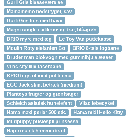
Gurli Gris klasseværelse
Mamamemo nedstryger, sav
Gurli Gris hus med have
Magni rangle i silikone og træ, blå-grøn
BRIO myre med æg
Le Toy Van puttekasse
Moulin Roty elefanten Bo
BRIO 8-tals togbane
Bruder man blokvogn med gummihjulslæsser
Vilac city lille racerbane
BRIO togsæt med polititema
EGG Jack skin, betræk (medium)
Plantoys frugter og grøntsager
Schleich asiatisk hunelefant
Vilac løbecykel
Hama maxi perler 500 stk.
Hama midi Hello Kitty
Mudpuppy puslespil prinsesse
Hape musik hammerbræt