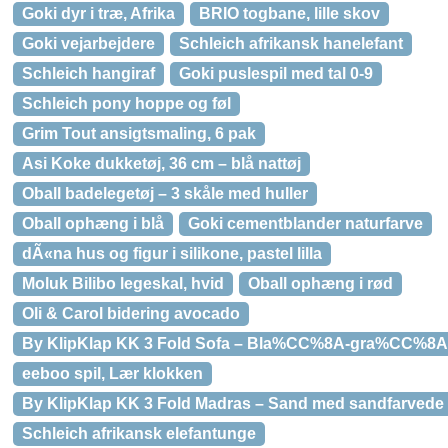
Goki dyr i træ, Afrika
BRIO togbane, lille skov
Goki vejarbejdere
Schleich afrikansk hanelefant
Schleich hangiraf
Goki puslespil med tal 0-9
Schleich pony hoppe og føl
Grim Tout ansigtsmaling, 6 pak
Asi Koke dukketøj, 36 cm – blå nattøj
Oball badelegetøj – 3 skåle med huller
Oball ophæng i blå
Goki cementblander naturfarve
dÃ«na hus og figur i silikone, pastel lilla
Moluk Bilibo legeskal, hvid
Oball ophæng i rød
Oli & Carol bidering avocado
By KlipKlap KK 3 Fold Sofa – Bla%CC%8A-gra%CC%8
eeboo spil, Lær klokken
By KlipKlap KK 3 Fold Madras – Sand med sandfarvede
Schleich afrikansk elefantunge