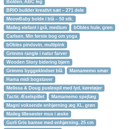
Bolden, ABC leg
BRIO builder kreativt sæt – 271 dele
MeowBaby bolde i blå – 50 stk.
Maileg elefant i grå, medium
bObles hule, grøn
Carlsen, Min første bog om yoga
bObles pindsvin, multipink
Grimms rangle i natur farver
Wooden Story bidering bjørn
Grimms byggeklodser blå
Mamamemo smør
Hama midi bogstaver
Melissa & Doug puslespil med lyd, køretøjer
Tactic Æselspillet
Mamamemo spejlæg
Magni voksende enhjørning æg XL, grøn
Maileg lillesøster mus i æske
Gurli Gris bamse med enhjørning, 25 cm