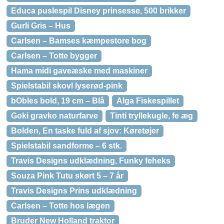
Educa puslespil Disney prinsesse, 500 brikker
Gurli Gris – Hus
Carlsen – Bamses kæmpestore bog
Carlsen – Totte bygger
Hama midi gaveæske med maskiner
Spielstabil skovl lyserød-pink
bObles bold, 19 cm – Blå
Alga Fiskespillet
Goki gravko naturfarve
Tinti tryllekugle, fe æg
Bolden, En taske fuld af sjov: Køretøjer
Spielstabil sandforme – 6 stk.
Travis Designs udklædning, Funky feheks
Souza Pink Tutu skørt 5 – 7 år
Travis Designs Prins udklædning
Carlsen – Totte hos lægen
Bruder New Holland traktor