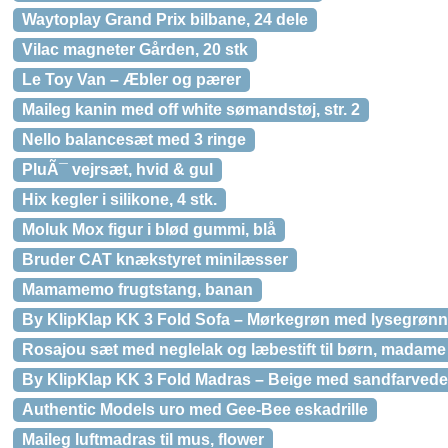
Waytoplay Grand Prix bilbane, 24 dele
Vilac magneter Gården, 20 stk
Le Toy Van – Æbler og pærer
Maileg kanin med off white sømandstøj, str. 2
Nello balancesæt med 3 ringe
PluÃ¯ vejrsæt, hvid & gul
Hix kegler i silikone, 4 stk.
Moluk Mox figur i blød gummi, blå
Bruder CAT knækstyret minilæsser
Mamamemo frugtstang, banan
By KlipKlap KK 3 Fold Sofa – Mørkegrøn med lysegrøn
Rosajou sæt med neglelak og læbestift til børn, madame
By KlipKlap KK 3 Fold Madras – Beige med sandfarved
Authentic Models uro med Gee-Bee eskadrille
Maileg luftmadras til mus, flower