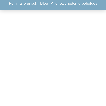
Feminaiforum.dk -
Blog
- Alle rettigheder forbeholdes