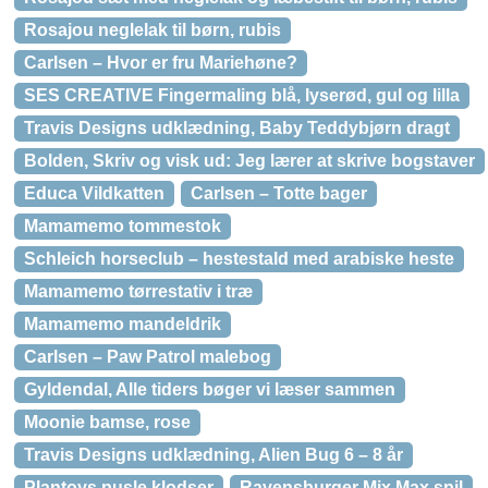
Rosajou neglelak til børn, rubis
Carlsen – Hvor er fru Mariehøne?
SES CREATIVE Fingermaling blå, lyserød, gul og lilla
Travis Designs udklædning, Baby Teddybjørn dragt
Bolden, Skriv og visk ud: Jeg lærer at skrive bogstaver
Educa Vildkatten
Carlsen – Totte bager
Mamamemo tommestok
Schleich horseclub – hestestald med arabiske heste
Mamamemo tørrestativ i træ
Mamamemo mandeldrik
Carlsen – Paw Patrol malebog
Gyldendal, Alle tiders bøger vi læser sammen
Moonie bamse, rose
Travis Designs udklædning, Alien Bug 6 – 8 år
Plantoys pusle klodser
Ravensburger Mix Max spil