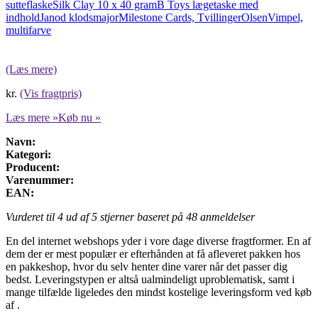
sutteflaske
Silk Clay 10 x 40 gram
B Toys lægetaske med
indhold
Janod klodsmajor
Milestone Cards, Tvillinger
Olsen
Vimpel,
multifarve
(Læs mere)
kr.
(Vis fragtpris)
Læs mere »
Køb nu »
Navn:
Kategori:
Producent:
Varenummer:
EAN:
Vurderet til
4
ud af 5 stjerner baseret på
48
anmeldelser
En del internet webshops yder i vore dage diverse fragtformer. En af
dem der er mest populær er efterhånden at få afleveret pakken hos
en pakkeshop, hvor du selv henter dine varer når det passer dig
bedst. Leveringstypen er altså ualmindeligt uproblematisk, samt i
mange tilfælde ligeledes den mindst kostelige leveringsform ved køb
af .