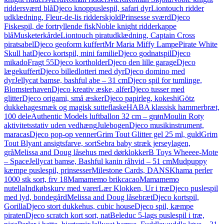
riddersværd blå
Djeco knoppuslespil, safari dyr
Liontouch ridder
udklædning, Fleur-de-lis ridderskjold
Prinsesse sværd
Djeco
Fiskespil, de fortryllende fisk
Noble knight ridderkappe
blå
Musketerkårde
Liontouch piratudklædning, Captain Cross
piratsabel
Djeco geoform kuffert
Mr Maria Miffy Lampe
Pirate White
Skull hat
Djeco kortspil, mini familie
Djeco godnatspil
Djeco
mikado
Fragt 55
Djeco kortholder
Djeco den lille garage
Djeco
lægekuffert
Djeco billedlotteri med dyr
Djeco domino med
dyr
Jellycat bamse, bashful abe – 31 cm
Djeco spil for tumlinge,
Blomsterhaven
Djeco kreativ æske, alfer
Djeco tusser med
glitter
Djeco origami, små æsker
Djeco papirleg, kokeshi
Götz
dukkehagesmæk og magisk sutteflaske
HABA klassisk hammerbræt,
100 dele
Authentic Models luftballon 32 cm – grøn
Moulin Roty
aktivitetsstativ uden vedhæng
Julebogen
Djeco musikinstrument,
maracas
Djeco pop-op venner
Grim Tout Glitter gel 25 ml, guld
Grim
Tout Blyant ansigtsfarve, sort
Sebra baby stræk jerseylagen,
grå
Melissa and Doug låsehus med dørklokker
B Toys Wheeee-Mote
– Space
Jellycat bamse, Bashful kanin råhvid – 51 cm
Mudpuppy
kæmpe puslespil, prinsesser
Milestone Cards, DANSK
hama perler
1000 stk sort, frv 18
Mamamemo brikcacao
Mamamemo
nutella
Indkøbskurv med varer
Lær Klokken, Ur i træ
Djeco puslespil
med lyd, bondegård
Melissa and Doug låsebræt
Djeco kortspil,
Gorilla
Djeco stort dukkehus, cubic house
Djeco spil, kæmpe
piraten
Djeco scratch kort sort, nat
Beleduc 5-lags puslespil i træ,