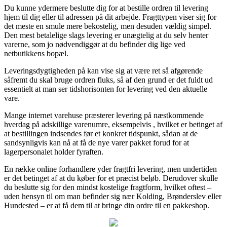
Du kunne ydermere beslutte dig for at bestille ordren til levering
hjem til dig eller til adressen på dit arbejde. Fragttypen viser sig for
det meste en smule mere bekostelig, men desuden vældig simpel.
Den mest betalelige slags levering er unægtelig at du selv henter
varerne, som jo nødvendiggør at du befinder dig lige ved
netbutikkens bopæl.
Leveringsdygtigheden på kan vise sig at være ret så afgørende
såfremt du skal bruge ordren fluks, så af den grund er det fuldt ud
essentielt at man ser tidshorisonten for levering ved den aktuelle
vare.
Mange internet varehuse præsterer levering på næstkommende
hverdag på adskillige varenumre, eksempelvis , hvilket er betinget af
at bestillingen indsendes før et konkret tidspunkt, sådan at de
sandsynligvis kan nå at få de nye varer pakket forud for at
lagerpersonalet holder fyraften.
En række online forhandlere yder fragtfri levering, men undertiden
er det betinget af at du køber for et præcist beløb. Derudover skulle
du beslutte sig for den mindst kostelige fragtform, hvilket oftest –
uden hensyn til om man befinder sig nær Kolding, Brønderslev eller
Hundested – er at få dem til at bringe din ordre til en pakkeshop.