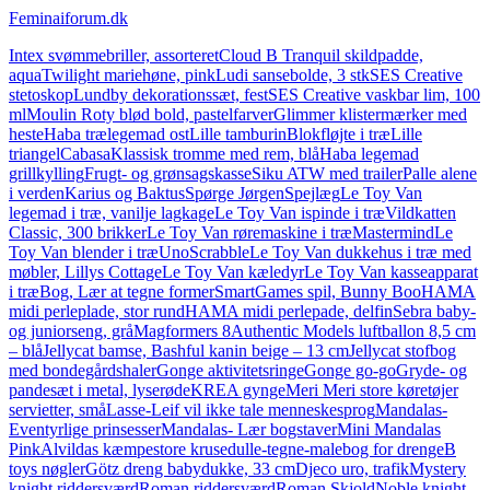
Feminaiforum.dk
Intex svømmebriller, assorteret
Cloud B Tranquil skildpadde,
aqua
Twilight mariehøne, pink
Ludi sansebolde, 3 stk
SES Creative
stetoskop
Lundby dekorationssæt, fest
SES Creative vaskbar lim, 100
ml
Moulin Roty blød bold, pastelfarver
Glimmer klistermærker med
heste
Haba trælegemad ost
Lille tamburin
Blokfløjte i træ
Lille
triangel
Cabasa
Klassisk tromme med rem, blå
Haba legemad
grillkylling
Frugt- og grønsagskasse
Siku ATW med trailer
Palle alene
i verden
Karius og Baktus
Spørge Jørgen
Spejlæg
Le Toy Van
legemad i træ, vanilje lagkage
Le Toy Van ispinde i træ
Vildkatten
Classic, 300 brikker
Le Toy Van røremaskine i træ
Mastermind
Le
Toy Van blender i træ
Uno
Scrabble
Le Toy Van dukkehus i træ med
møbler, Lillys Cottage
Le Toy Van kæledyr
Le Toy Van kasseapparat
i træ
Bog, Lær at tegne former
SmartGames spil, Bunny Boo
HAMA
midi perleplade, stor rund
HAMA midi perlepade, delfin
Sebra baby-
og juniorseng, grå
Magformers 8
Authentic Models luftballon 8,5 cm
– blå
Jellycat bamse, Bashful kanin beige – 13 cm
Jellycat stofbog
med bondegårdshaler
Gonge aktivitetsringe
Gonge go-go
Gryde- og
pandesæt i metal, lyserøde
KREA gynge
Meri Meri store køretøjer
servietter, små
Lasse-Leif vil ikke tale menneskesprog
Mandalas-
Eventyrlige prinsesser
Mandalas- Lær bogstaver
Mini Mandalas
Pink
Alvildas kæmpestore krusedulle-tegne-malebog for drenge
B
toys nøgler
Götz dreng babydukke, 33 cm
Djeco uro, trafik
Mystery
knight riddersværd
Roman riddersværd
Roman Skjold
Noble knight