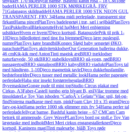
smykker, 170 stk
Jellycat bamse, Bashful kanin rosa – 18 CM
Totte
bader
HAMA PERLER 1000 STK MØRKEGRÅ, FRV
71
Galapagos skildpadde
HAMA PERLER 1000 STK NEON GUL
TRANSPARENT, FRV 34
Hama midi perleplade, transparent stor
firkant
Hama pincet
PlanToys badelegetøj i træ, sæl i sejlbåd
PlanToys
Taxi
Pukkelhval
Blæksprutte
Hvid haj
Meri Meri enhjørning
udstikker
Hvem er hvem?
Djeco kortspil, Batapuzzle
Prik til prik 1-
10
Djeco billedlotteri med ting fra hjemmet
Djeco lære puslespil,
numre
PlanToys køre brandbil
Konges Sløjd baby sengetøj ØKO,
parachute
PlanToys aktivitetsklodser
Our Generation ballerina dukke,
46 cm
Kik-kik med Anton
Tinti magisk æg
BRIO træklodser
naturfarvede, 50 stk
BRIO stabelklovn
BRIO gå-vogn, rød
BRIO
passagertog
BRIO signalpost
BRIO kabys
BRIO viadukt
PlanToys tal
med håndtegn, 1-10
Djeco magnetisk tavle
Djeco dukkehusfamilie,
bedsteforældre
Djeco tusser med metallic look
Hama perler papegøje
perleplade
Haba stor insekt forstørrelsesglas
BRIO
flyvemaskine
Gonge pude til mini top
Studio Circus plakat med
Cirkus, A3
Faber-Castell jumbo grip blyant B, grå
Vilac tromme med
tinsoldater
Le Toy Van isboden “CarloÂ´s Gelato”
Vilac spil, føl-og-
find
Sistema madkasse med rum, pink
Foam Clay 10 x 35 gram
Djeco
farv-og-kig
Hama perler 1000 stk glimmer mix frv 54
Hama perler tal
perleplade
Jellycat bamse, Bashful kanin beige – 67 CM
Cam Cam
betræk til ammepude, Grey Wave
PLanToys bord og stol
Le Toy Van
lægetaske med indhold
Meri Meri cirkus engangstallerkner
Djeco
kortspil, Kaninens magi
Tinti malesæbe, blå
B Toys røde