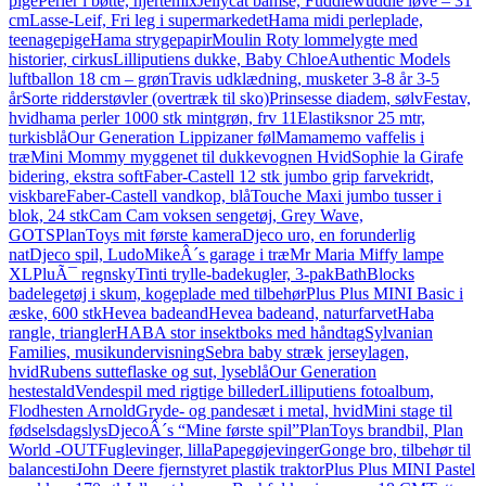
pige
Perler i bøtte, hjertemix
Jellycat bamse, Fuddlewuddle løve – 31
cm
Lasse-Leif, Fri leg i supermarkedet
Hama midi perleplade,
teenagepige
Hama strygepapir
Moulin Roty lommelygte med
historier, cirkus
Lilliputiens dukke, Baby Chloe
Authentic Models
luftballon 18 cm – grøn
Travis udklædning, musketer 3-8 år 3-5
år
Sorte ridderstøvler (overtræk til sko)
Prinsesse diadem, sølv
Festav,
hvid
hama perler 1000 stk mintgrøn, frv 11
Elastiksnor 25 mtr,
turkisblå
Our Generation Lippizaner føl
Mamamemo vaffelis i
træ
Mini Mommy myggenet til dukkevognen Hvid
Sophie la Girafe
bidering, ekstra soft
Faber-Castell 12 stk jumbo grip farvekridt,
viskbare
Faber-Castell vandkop, blå
Touche Maxi jumbo tusser i
blok, 24 stk
Cam Cam voksen sengetøj, Grey Wave,
GOTS
PlanToys mit første kamera
Djeco uro, en forunderlig
nat
Djeco spil, Ludo
MikeÂ´s garage i træ
Mr Maria Miffy lampe
XL
PluÃ¯ regnsky
Tinti trylle-badekugler, 3-pak
BathBlocks
badelegetøj i skum, kogeplade med tilbehør
Plus Plus MINI Basic i
æske, 600 stk
Hevea badeand
Hevea badeand, naturfarvet
Haba
rangle, triangler
HABA stor insektboks med håndtag
Sylvanian
Families, musikundervisning
Sebra baby stræk jerseylagen,
hvid
Rubens sutteflaske og sut, lyseblå
Our Generation
hestestald
Vendespil med rigtige billeder
Lilliputiens fotoalbum,
Flodhesten Arnold
Gryde- og pandesæt i metal, hvid
Mini stage til
fødselsdagslys
DjecoÂ´s “Mine første spil”
PlanToys brandbil, Plan
World -OUT
Fuglevinger, lilla
Papegøjevinger
Gonge bro, tilbehør til
balancesti
John Deere fjernstyret plastik traktor
Plus Plus MINI Pastel