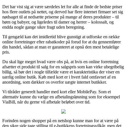
Det har vist sig at være særdeles let for alle at finde de bedste priser
hos flere outlets på nettet, og derved har flere internet firmaer set sig
nødsaget til at nedsætte priserne på mange af deres produkter – til
børn og babyer, og ligeledes til damer og herrer – kolossalt, og
endda nogle gange sikre fragt uden beregning.
Til gengæld kan det imidlertid blive gunstigt at udforske en række
online forretninger efter rabatkoder på forud for at du gennemfører
din handel, sådan at man er garanteret at opnå den mest betalelige
pris.
Du skal lige meget hvad være obs på, at hvis en online forretning
afsætter et produkt til salg for en salgspris som kan virke ubegribelig
billig, så bør det i nogle tilfælde være et karakteristika der viser en
uærlig online butik. Køb med kort er i hvert fald omfavnet af en
anordning, som dækker os overfor uægte internet butikker.
Vi tilråder generelt handler med kort eller MobilePay. Som et
alternativ kunne du vælge en afbetalingsløsning som for eksempel
ViaBill, når du gerne vil afbetale beløbet over tid.
Forinden nogen shopper på en netshop kunne man for at være på
den sikre side tage stilling til e-butikkens forretningsvilkår, men det