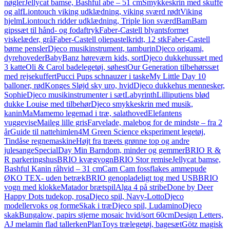
nøgler
Jellycat bamse, Bashful abe – 51 cm
Smykkeskrin med skuffe
og alf
Liontouch viking udklædning, viking sværd rødt
Viking
hjelm
Liontouch ridder udklædning, Triple lion sværd
BamBam
gipssæt til hånd- og fodaftryk
Faber-Castell blyantsformet
viskelæder, grå
Faber-Castell oliepastelkridt, 12 stk
Faber-Castell
børne pensler
Djeco musikinstrument, tamburin
Djeco origami,
dyrehoveder
BabyBanz høreværn kids, sort
Djeco dukkehussæt med
3 katte
Oli & Carol badelegetøj, søhest
Our Generation tilbehørssæt
med rejsekuffert
Pucci Pups schnauzer i taske
My Little Day 10
balloner, rød
Konges Sløjd sky uro, hvid
Djeco dukkehus mennesker,
Sophie
Djeco musikinstrumenter i sæt
Labyrinth
Lilliputiens blød
dukke Louise med tilbehør
Djeco smykkeskrin med musik,
kanin
MaMamemo legemad i træ, salathoved
Elefantens
vuggevise
Maileg lille gris
Farvelade, malebog for de mindste – fra 2
år
Guide til nattehimlen
4M Green Science eksperiment legetøj,
Tindåse regnemaskine
Højt fra træets grønne top og andre
julesange
SpecialDay Min Barndom, minder og gemmer
BRIO R &
R parkeringshus
BRIO kvægvogn
BRIO Stor remise
Jellycat bamse,
Bashful Kanin råhvid – 31 cm
Cam Cam fossflakes ammepude
ØKO TEX- uden betræk
BRIO genopladeligt tog med USB
BRIO
vogn med klokke
Matador brætspil
Alga 4 på stribe
Done by Deer
Happy Dots tudekop, rosa
Djeco spil, Navy-Lotto
Djeco
modellervoks og forme
Skak i træ
Djeco spil, Ludamino
Djeco
skak
Bungalow, papirs stjerne mosaic hvid/sort 60cm
Design Letters,
AJ melamin flad tallerken
PlanToys trælegetøj, bagesæt
Götz magisk