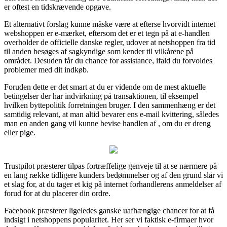
er oftest en tidskrævende opgave.
Et alternativt forslag kunne måske være at efterse hvorvidt internet
webshoppen er e-mærket, eftersom det er et tegn på at e-handlen
overholder de officielle danske regler, udover at netshoppen fra tid
til anden besøges af sagkyndige som kender til vilkårene på
området. Desuden får du chance for assistance, ifald du forvoldes
problemer med dit indkøb.
Foruden dette er det smart at du er vidende om de mest aktuelle
betingelser der har indvirkning på transaktionen, til eksempel
hvilken byttepolitik forretningen bruger. I den sammenhæng er det
samtidig relevant, at man altid bevarer ens e-mail kvittering, således
man en anden gang vil kunne bevise handlen af , om du er dreng
eller pige.
Trustpilot præsterer tilpas fortræffelige genveje til at se nærmere på
en lang række tidligere kunders bedømmelser og af den grund slår vi
et slag for, at du tager et kig på internet forhandlerens anmeldelser af
forud for at du placerer din ordre.
Facebook præsterer ligeledes ganske uafhængige chancer for at få
indsigt i netshoppens popularitet. Her ser vi faktisk e-firmaer hvor