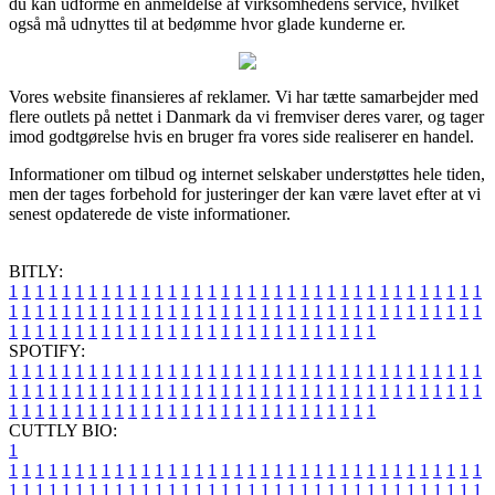
du kan udforme en anmeldelse af virksomhedens service, hvilket
også må udnyttes til at bedømme hvor glade kunderne er.
Vores website finansieres af reklamer. Vi har tætte samarbejder med
flere outlets på nettet i Danmark da vi fremviser deres varer, og tager
imod godtgørelse hvis en bruger fra vores side realiserer en handel.
Informationer om tilbud og internet selskaber understøttes hele tiden,
men der tages forbehold for justeringer der kan være lavet efter at vi
senest opdaterede de viste informationer.
BITLY:
1
1
1
1
1
1
1
1
1
1
1
1
1
1
1
1
1
1
1
1
1
1
1
1
1
1
1
1
1
1
1
1
1
1
1
1
1
1
1
1
1
1
1
1
1
1
1
1
1
1
1
1
1
1
1
1
1
1
1
1
1
1
1
1
1
1
1
1
1
1
1
1
1
1
1
1
1
1
1
1
1
1
1
1
1
1
1
1
1
1
1
1
1
1
1
1
1
1
1
1
SPOTIFY:
1
1
1
1
1
1
1
1
1
1
1
1
1
1
1
1
1
1
1
1
1
1
1
1
1
1
1
1
1
1
1
1
1
1
1
1
1
1
1
1
1
1
1
1
1
1
1
1
1
1
1
1
1
1
1
1
1
1
1
1
1
1
1
1
1
1
1
1
1
1
1
1
1
1
1
1
1
1
1
1
1
1
1
1
1
1
1
1
1
1
1
1
1
1
1
1
1
1
1
1
CUTTLY BIO:
1
1
1
1
1
1
1
1
1
1
1
1
1
1
1
1
1
1
1
1
1
1
1
1
1
1
1
1
1
1
1
1
1
1
1
1
1
1
1
1
1
1
1
1
1
1
1
1
1
1
1
1
1
1
1
1
1
1
1
1
1
1
1
1
1
1
1
1
1
1
1
1
1