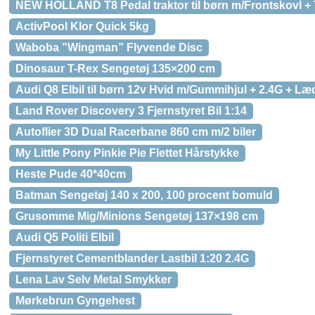
NEW HOLLAND T8 Pedal traktor til børn m/Frontskovl + T
ActivPool Klor Quick 5kg
Waboba ”Wingman” Flyvende Disc
Dinosaur T-Rex Sengetøj 135×200 cm
Audi Q8 Elbil til børn 12v Hvid m/Gummihjul + 2.4G + L
Land Rover Discovery 3 Fjernstyret Bil 1:14
Autoflier 3D Dual Racerbane 860 cm m/2 biler
My Little Pony Pinkie Pie Flettet Hårstykke
Heste Pude 40*40cm
Batman Sengetøj 140 x 200, 100 procent bomuld
Grusomme Mig/Minions Sengetøj 137×198 cm
Audi Q5 Politi Elbil
Fjernstyret Cementblander Lastbil 1:20 2.4G
Lena Lav Selv Metal Smykker
Mørkebrun Gyngehest