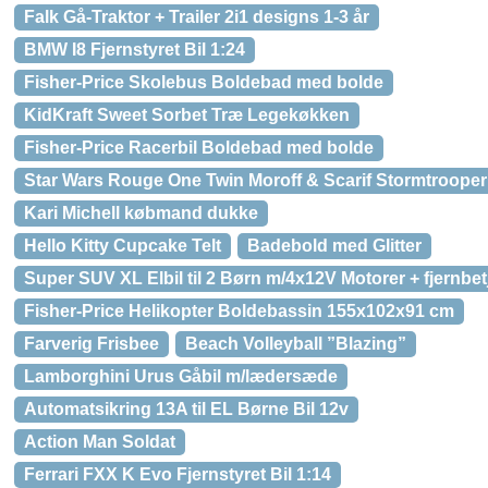
Falk Gå-Traktor + Trailer 2i1 designs 1-3 år
BMW I8 Fjernstyret Bil 1:24
Fisher-Price Skolebus Boldebad med bolde
KidKraft Sweet Sorbet Træ Legekøkken
Fisher-Price Racerbil Boldebad med bolde
Star Wars Rouge One Twin Moroff & Scarif Stormtrooper
Kari Michell købmand dukke
Hello Kitty Cupcake Telt
Badebold med Glitter
Super SUV XL Elbil til 2 Børn m/4x12V Motorer + fjernbe
Fisher-Price Helikopter Boldebassin 155x102x91 cm
Farverig Frisbee
Beach Volleyball ”Blazing”
Lamborghini Urus Gåbil m/lædersæde
Automatsikring 13A til EL Børne Bil 12v
Action Man Soldat
Ferrari FXX K Evo Fjernstyret Bil 1:14