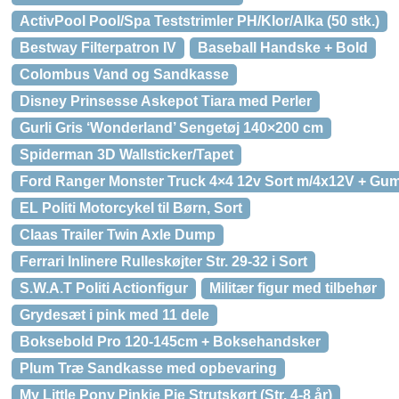
ActivPool Pool/Spa Teststrimler PH/Klor/Alka (50 stk.)
Bestway Filterpatron IV
Baseball Handske + Bold
Colombus Vand og Sandkasse
Disney Prinsesse Askepot Tiara med Perler
Gurli Gris ‘Wonderland’ Sengetøj 140×200 cm
Spiderman 3D Wallsticker/Tapet
Ford Ranger Monster Truck 4×4 12v Sort m/4x12V + Gum
EL Politi Motorcykel til Børn, Sort
Claas Trailer Twin Axle Dump
Ferrari Inlinere Rulleskøjter Str. 29-32 i Sort
S.W.A.T Politi Actionfigur
Militær figur med tilbehør
Grydesæt i pink med 11 dele
Boksebold Pro 120-145cm + Boksehandsker
Plum Træ Sandkasse med opbevaring
My Little Pony Pinkie Pie Strutskørt (Str. 4-8 år)