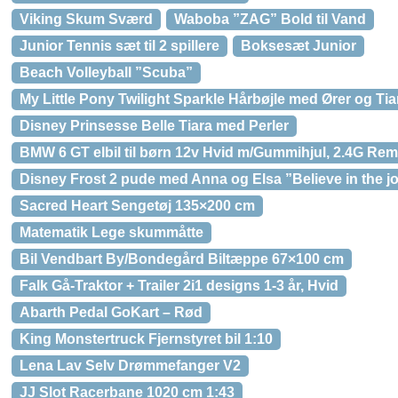
Viking Skum Sværd
Waboba ”ZAG” Bold til Vand
Junior Tennis sæt til 2 spillere
Boksesæt Junior
Beach Volleyball ”Scuba”
My Little Pony Twilight Sparkle Hårbøjle med Ører og Tia
Disney Prinsesse Belle Tiara med Perler
BMW 6 GT elbil til børn 12v Hvid m/Gummihjul, 2.4G Re
Disney Frost 2 pude med Anna og Elsa ”Believe in the j
Sacred Heart Sengetøj 135×200 cm
Matematik Lege skummåtte
Bil Vendbart By/Bondegård Biltæppe 67×100 cm
Falk Gå-Traktor + Trailer 2i1 designs 1-3 år, Hvid
Abarth Pedal GoKart – Rød
King Monstertruck Fjernstyret bil 1:10
Lena Lav Selv Drømmefanger V2
JJ Slot Racerbane 1020 cm 1:43