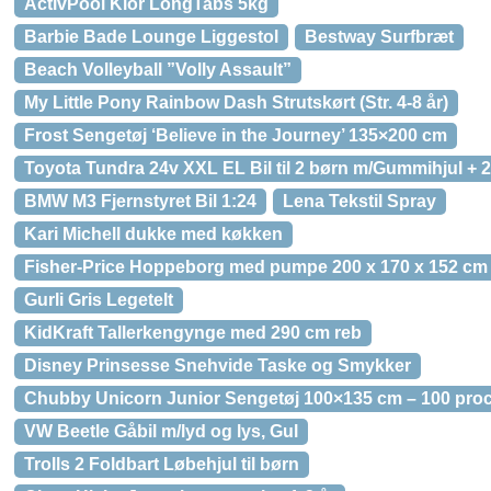
ActivPool Klor LongTabs 5kg
Barbie Bade Lounge Liggestol
Bestway Surfbræt
Beach Volleyball ”Volly Assault”
My Little Pony Rainbow Dash Strutskørt (Str. 4-8 år)
Frost Sengetøj ‘Believe in the Journey’ 135×200 cm
Toyota Tundra 24v XXL EL Bil til 2 børn m/Gummihjul + 
BMW M3 Fjernstyret Bil 1:24
Lena Tekstil Spray
Kari Michell dukke med køkken
Fisher-Price Hoppeborg med pumpe 200 x 170 x 152 cm
Gurli Gris Legetelt
KidKraft Tallerkengynge med 290 cm reb
Disney Prinsesse Snehvide Taske og Smykker
Chubby Unicorn Junior Sengetøj 100×135 cm – 100 pro
VW Beetle Gåbil m/lyd og lys, Gul
Trolls 2 Foldbart Løbehjul til børn