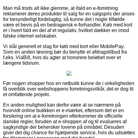
Man må trods alt ikke glemme, at ifald en e-forretning
reklamerer deres produkter til salg for en salgspris der anses
for besynderligt fordelagtig, så kunne det i nogle tilfælde
være et bevis på en bedragerisk e-forhandler. Køb med kort
er i hvert fald en del af et regulativ, hvilket dækker en imod
falske internet selskaber.
Vi slår generelt et slag for køb med kort eller MobilePay.
Som en anden løsning bør du benytte et afdragstilbud fra
f.eks. ViaBill, hvis du agter at honorere beløbet over et
længere tidsrum.
Før nogen shopper hos en netbutik kunne de i virkeligheden
få overblik over webshoppens forretningsvilkår, det er dog tit
et omfattende projekt.
En anden mulighed kan derfor være at se nærmere på
hvorvidt online butikken er e-mærket, eftersom det er en
forsikring om at e-forretningen efterkommer de officielle
danske regler, foruden at e-shoppen af og til evalueres af
sagkyndige der behersker lovene på området. Desuden
giver det dig chance for hjælpende service, hvis du udsættes