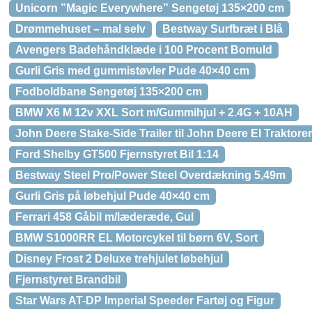
Unicorn ”Magic Everywhere” Sengetøj 135×200 cm
Drømmehuset – mal selv
Bestway Surfbræt i Blå
Avengers Badehåndklæde i 100 Procent Bomuld
Gurli Gris med gummistøvler Pude 40×40 cm
Fodboldbane Sengetøj 135×200 cm
BMW X6 M 12v XXL Sort m/Gummihjul + 2.4G + 10AH
John Deere Stake-Side Trailer til John Deere El Traktorer
Ford Shelby GT500 Fjernstyret Bil 1:14
Bestway Steel Pro/Power Steel Overdækning 5,49m
Gurli Gris på løbehjul Pude 40×40 cm
Ferrari 458 Gåbil m/læderæde, Gul
BMW S1000RR EL Motorcykel til børn 6V, Sort
Disney Frost 2 Deluxe trehjulet løbehjul
Fjernstyret Brandbil
Star Wars AT-DP Imperial Speeder Fartøj og Figur