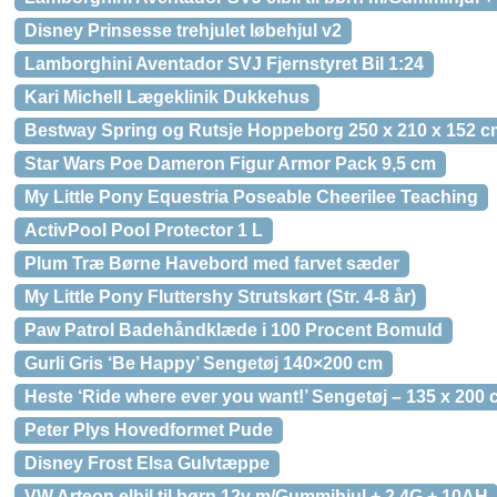
Disney Prinsesse trehjulet løbehjul v2
Lamborghini Aventador SVJ Fjernstyret Bil 1:24
Kari Michell Lægeklinik Dukkehus
Bestway Spring og Rutsje Hoppeborg 250 x 210 x 152 c
Star Wars Poe Dameron Figur Armor Pack 9,5 cm
My Little Pony Equestria Poseable Cheerilee Teaching
ActivPool Pool Protector 1 L
Plum Træ Børne Havebord med farvet sæder
My Little Pony Fluttershy Strutskørt (Str. 4-8 år)
Paw Patrol Badehåndklæde i 100 Procent Bomuld
Gurli Gris ‘Be Happy’ Sengetøj 140×200 cm
Heste ‘Ride where ever you want!’ Sengetøj – 135 x 200
Peter Plys Hovedformet Pude
Disney Frost Elsa Gulvtæppe
VW Arteon elbil til børn 12v m/Gummihjul + 2.4G + 10AH