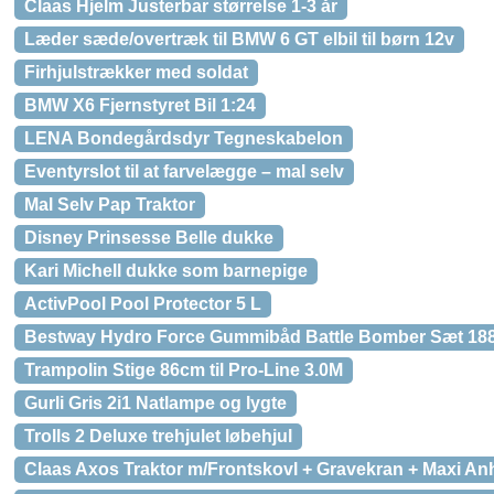
Claas Hjelm Justerbar størrelse 1-3 år
Læder sæde/overtræk til BMW 6 GT elbil til børn 12v
Firhjulstrækker med soldat
BMW X6 Fjernstyret Bil 1:24
LENA Bondegårdsdyr Tegneskabelon
Eventyrslot til at farvelægge – mal selv
Mal Selv Pap Traktor
Disney Prinsesse Belle dukke
Kari Michell dukke som barnepige
ActivPool Pool Protector 5 L
Bestway Hydro Force Gummibåd Battle Bomber Sæt 188
Trampolin Stige 86cm til Pro-Line 3.0M
Gurli Gris 2i1 Natlampe og lygte
Trolls 2 Deluxe trehjulet løbehjul
Claas Axos Traktor m/Frontskovl + Gravekran + Maxi A