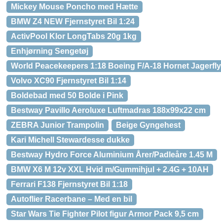
Mickey Mouse Poncho med Hætte
BMW Z4 NEW Fjernstyret Bil 1:24
ActivPool Klor LongTabs 20g 1kg
Enhjørning Sengetøj
World Peacekeepers 1:18 Boeing F/A-18 Hornet Jagerfly i
Volvo XC90 Fjernstyret Bil 1:14
Boldebad med 50 Bolde i Pink
Bestway Pavillo Aeroluxe Luftmadras 188x99x22 cm
ZEBRA Junior Trampolin
Beige Gyngehest
Kari Michell Stewardesse dukke
Bestway Hydro Force Aluminium Årer/Padleåre 1.45 M
BMW X6 M 12v XXL Hvid m/Gummihjul + 2.4G + 10AH
Ferrari F138 Fjernstyret Bil 1:18
Autoflier Racerbane – Med en bil
Star Wars Tie Fighter Pilot figur Armor Pack 9,5 cm