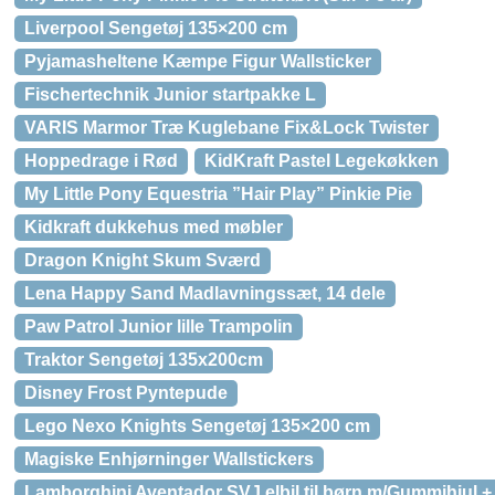
Liverpool Sengetøj 135×200 cm
Pyjamasheltene Kæmpe Figur Wallsticker
Fischertechnik Junior startpakke L
VARIS Marmor Træ Kuglebane Fix&Lock Twister
Hoppedrage i Rød
KidKraft Pastel Legekøkken
My Little Pony Equestria ”Hair Play” Pinkie Pie
Kidkraft dukkehus med møbler
Dragon Knight Skum Sværd
Lena Happy Sand Madlavningssæt, 14 dele
Paw Patrol Junior lille Trampolin
Traktor Sengetøj 135x200cm
Disney Frost Pyntepude
Lego Nexo Knights Sengetøj 135×200 cm
Magiske Enhjørninger Wallstickers
Lamborghini Aventador SVJ elbil til børn m/Gummihjul 