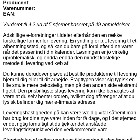
Producent:
Varenummer:
EAN:
Vurderet til
4.2
ud af 5 stjerner baseret på
49
anmeldelser
Adskillige e-forretninger tildeler efterhånden en række
forskellige former for levering. En yndling er p.t. levering til et
afhentningssted, og så kan du bare gå forbi efter dine varer
når det passer ind i din kalender. Løsningen er jo virkelig
uproblematisk, og endda endda den mindst kostelige
metode til levering ved køb af .
Du kunne derudover prøve at bestille produkterne til levering
hjem til dig eller til dit arbejde. Fragttypen viser sig typisk en
lille smule mere bekostelig, men på den anden side ekstremt
ligetil. Den prisbilligste slags levering kan ikke benægtes at
være at du selv henter ordren, hvilket dog afhænger af at du
fysisk befinder dig nær e-firmaets adresse.
Leveringshastigheden på kan være vældig vital såfremt man
har brug for dine nye varer inden for få dage, og i det øjemed
er det rigtig fornuftigt at du tjekker det anslåede
leveringstidspunkt ved den vedkommende vare.