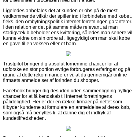
for dilemmaer i processen med din handel.
Ligeledes anbefales det at kunden er obs på de mest
vedkommende vilkår der spiller ind i forbindelse med købet,
f.eks. den ombytningspolitik internet forretningen garanterer.
I den relation er det på samme måde relevant, at man
stadigvæk bibeholder ens kvittering, således man senere vil
kunne vidne om sin ordre af , ligegyldigt om man skal købe
en gave til en voksen eller et barn.
Trustpilot bringer dig absolut fornemme chancer for at
udforske en stor portion øvrige forbrugeres erfaringer og på
grund af dette rekommanderer vi, at du gennemgår online
firmaets anmeldelser af forinden du shopper.
Facebook bringer dig desuden uden sammenligning nyttige
chancer for at få kendskab til internet forretningens
pålidelighed. Her er der en række firmaer på nettet som
tilbyder kunderne at formulere en anmeldelse af deres køb,
som også må benyttes til at danne dig et indtryk af
kundetilfredsheden.