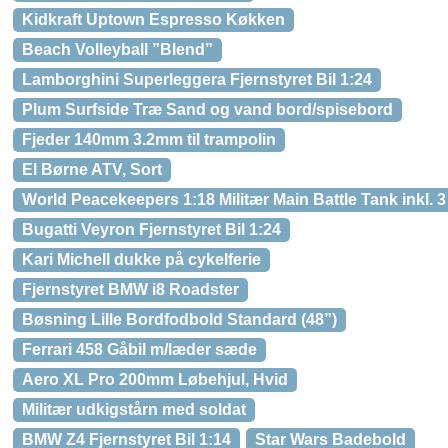
Kidkraft Uptown Espresso Køkken
Beach Volleyball ”Blend”
Lamborghini Superleggera Fjernstyret Bil 1:24
Plum Surfside Træ Sand og vand bord/spisebord
Fjeder 140mm 3.2mm til trampolin
El Børne ATV, Sort
World Peacekeepers 1:18 Militær Main Battle Tank inkl. 3
Bugatti Veyron Fjernstyret Bil 1:24
Kari Michell dukke på cykelferie
Fjernstyret BMW i8 Roadster
Bøsning Lille Bordfodbold Standard (48”)
Ferrari 458 Gåbil m/læder sæde
Aero XL Pro 200mm Løbehjul, Hvid
Militær udkigstårn med soldat
BMW Z4 Fjernstyret Bil 1:14
Star Wars Badebold