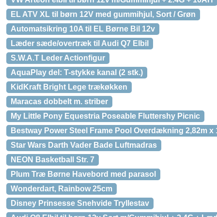
EL ATV XL til børn 12V med gummihjul, Sort / Grøn
Automatsikring 10A til EL Børne Bil 12v
Læder sæde/overtræk til Audi Q7 Elbil
S.W.A.T Leder Actionfigur
AquaPlay del: T-stykke kanal (2 stk.)
KidKraft Bright Lege trækøkken
Maracas dobbelt m. striber
My Little Pony Equestria Poseable Fluttershy Picnic
Bestway Power Steel Frame Pool Overdækning 2,82m x 
Star Wars Darth Vader Bade Luftmadras
NEON Basketball Str. 7
Plum Træ Børne Havebord med parasol
Wonderdart, Rainbow 25cm
Disney Prinsesse Snehvide Tryllestav