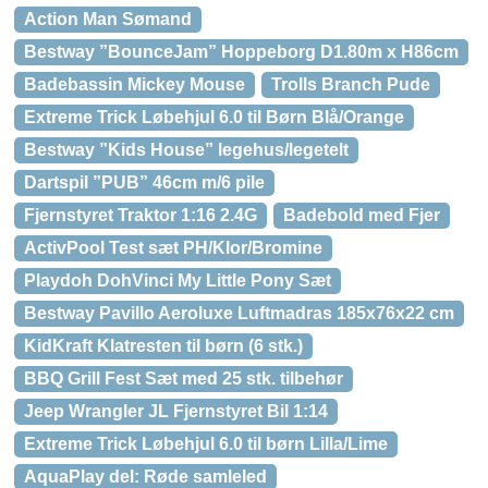
Action Man Sømand
Bestway ”BounceJam” Hoppeborg D1.80m x H86cm
Badebassin Mickey Mouse
Trolls Branch Pude
Extreme Trick Løbehjul 6.0 til Børn Blå/Orange
Bestway ”Kids House” legehus/legetelt
Dartspil ”PUB” 46cm m/6 pile
Fjernstyret Traktor 1:16 2.4G
Badebold med Fjer
ActivPool Test sæt PH/Klor/Bromine
Playdoh DohVinci My Little Pony Sæt
Bestway Pavillo Aeroluxe Luftmadras 185x76x22 cm
KidKraft Klatresten til børn (6 stk.)
BBQ Grill Fest Sæt med 25 stk. tilbehør
Jeep Wrangler JL Fjernstyret Bil 1:14
Extreme Trick Løbehjul 6.0 til børn Lilla/Lime
AquaPlay del: Røde samleled