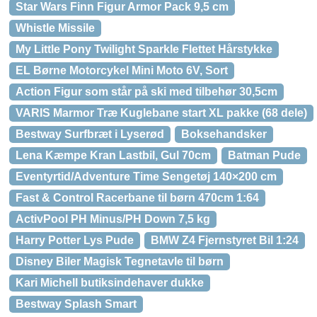
Star Wars Finn Figur Armor Pack 9,5 cm
Whistle Missile
My Little Pony Twilight Sparkle Flettet Hårstykke
EL Børne Motorcykel Mini Moto 6V, Sort
Action Figur som står på ski med tilbehør 30,5cm
VARIS Marmor Træ Kuglebane start XL pakke (68 dele)
Bestway Surfbræt i Lyserød
Boksehandsker
Lena Kæmpe Kran Lastbil, Gul 70cm
Batman Pude
Eventyrtid/Adventure Time Sengetøj 140×200 cm
Fast & Control Racerbane til børn 470cm 1:64
ActivPool PH Minus/PH Down 7,5 kg
Harry Potter Lys Pude
BMW Z4 Fjernstyret Bil 1:24
Disney Biler Magisk Tegnetavle til børn
Kari Michell butiksindehaver dukke
Bestway Splash Smart