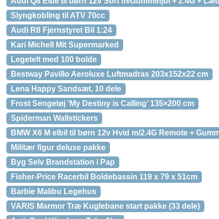
Audi Q8 Elbil til børn 12v Sort m/Gummihjul + 2.4G + L
Slyngkobling til ATV 70cc
Audi R8 Fjernstyret Bil 1:24
Kari Michell Mit Supermarked
Legetelt med 100 bolde
Bestway Pavillo Aeroluxe Luftmadras 203x152x22 cm
Lena Happy Sandsæt, 10 dele
Frost Sengetøj ‘My Destiny is Calling’ 135×200 cm
Spiderman Wallstickers
BMW X6 M elbil til børn 12v Hvid m/2.4G Remote + Gumm
Militær figur deluxe pakke
Byg Selv Brandstation i Pap
Fisher-Price Racerbil Boldebassin 119 x 79 x 51cm
Barbie Malibu Legehus
VARIS Marmor Træ Kuglebane start pakke (33 dele)