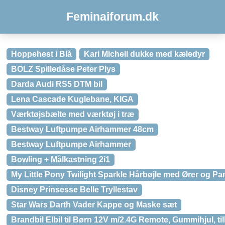
Feminaiforum.dk
Hoppehest i Blå
Kari Michell dukke med kæledyr
BOLZ Spilledåse Peter Plys
Darda Audi RS5 DTM bil
Lena Cascade Kuglebane, KIGA
Værktøjsbælte med værktøj i træ
Bestway Luftpumpe Airhammer 48cm
Bestway Luftpumpe Airhammer
Bowling + Målkastning 2i1
My Little Pony Twilight Sparkle Hårbøjle med Ører og P
Disney Prinsesse Belle Tryllestav
Star Wars Darth Vader Kappe og Maske sæt
Brandbil Elbil til Børn 12V m/2.4G Remote, Gummihjul, ti