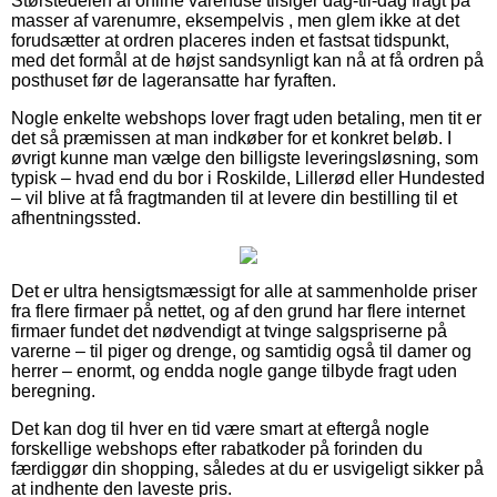
Størstedelen af online varehuse tilsiger dag-til-dag fragt på
masser af varenumre, eksempelvis , men glem ikke at det
forudsætter at ordren placeres inden et fastsat tidspunkt,
med det formål at de højst sandsynligt kan nå at få ordren på
posthuset før de lageransatte har fyraften.
Nogle enkelte webshops lover fragt uden betaling, men tit er
det så præmissen at man indkøber for et konkret beløb. I
øvrigt kunne man vælge den billigste leveringsløsning, som
typisk – hvad end du bor i Roskilde, Lillerød eller Hundested
– vil blive at få fragtmanden til at levere din bestilling til et
afhentningssted.
Det er ultra hensigtsmæssigt for alle at sammenholde priser
fra flere firmaer på nettet, og af den grund har flere internet
firmaer fundet det nødvendigt at tvinge salgspriserne på
varerne – til piger og drenge, og samtidig også til damer og
herrer – enormt, og endda nogle gange tilbyde fragt uden
beregning.
Det kan dog til hver en tid være smart at eftergå nogle
forskellige webshops efter rabatkoder på forinden du
færdiggør din shopping, således at du er usvigeligt sikker på
at indhente den laveste pris.