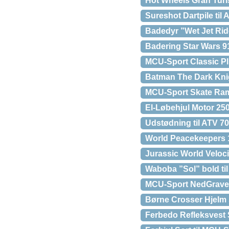
Hot Wheels Gran Turi
Sureshot Dartpile til
Badedyr ”Wet Jet Rid
Badering Star Wars 9
MCU-Sport Classic Pl
Batman The Dark Knig
MCU-Sport Skate Ram
El-Løbehjul Motor 250
Udstødning til ATV 7
World Peacekeepers 1
Jurassic World Veloc
Waboba ”Sol” bold ti
MCU-Sport NedGravet
Børne Crosser Hjelm 
Ferbedo Refleksvest S