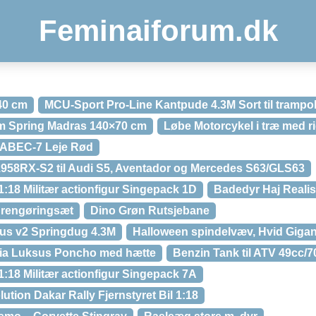
Feminaiforum.dk
40 cm
MCU-Sport Pro-Line Kantpude 4.3M Sort til tramp
um Spring Madras 140×70 cm
Løbe Motorcykel i træ med rig
+ ABEC-7 Leje Rød
958RX-S2 til Audi S5, Aventador og Mercedes S63/GLS63
:18 Militær actionfigur Singepack 1D
Badedyr Haj Realis
 rengøringsæt
Dino Grøn Rutsjebane
us v2 Springdug 4.3M
Halloween spindelvæv, Hvid Gigan
fia Luksus Poncho med hætte
Benzin Tank til ATV 49cc/7
:18 Militær actionfigur Singepack 7A
ution Dakar Rally Fjernstyret Bil 1:18