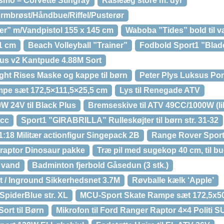
smo – Corvette Stingray
Rasleæg store m. dyr
 Armbrøst/Håndbue/Riffel/Pusterør
er” m/Vandpistol 155 x 145 cm
Waboba ”Tides” bold til 
1 cm
Beach Volleyball ”Trainer”
Fodbold Sport1 ”Blade
us v2 Kantpude 4.88M Sort
ht Rises Maske og kappe til børn
Peter Plys Luksus Po
pe sæt 172,5×111,5×25,5 cm
Lys til Renegade ATV
W 24V til Black Plus
Bremseskive til ATV 49CC/1000W (lil
0cc
Sport1 ”GIRABRILLA” Rulleskøjter til børn str. 31-32
:18 Militær actionfigur Singepack 2B
Range Rover Sport 
iraptor Dinosaur pakke
Træ pil med sugekop 40 cm, til bu
l vand
Badminton fjerbold Gåsedun (3 stk.)
 / Inground Sikkerhedsnet 3.7M
Røvballe kælk ‘Apple’
SpiderBlue str. XL
MCU-Sport Skate Rampe sæt 172,5x5
ort til Børn
Mikrofon til Ford Ranger Raptor 4×4 Politi S