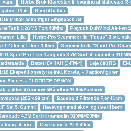
il vand
Hörby Bruk Klatresten til bygning af klatrevæg (8 s
egehus, Pink
Rem til batteri
:18 Militær actionfigur Singepack 7B
yret Tank 1:28 VS Fort 40Mhz
Playdoh DohVinci Alt-i-en 
bamse, Lilla
Hydro-Pro Svømmebrille ”Focus” 3 stk. pakke
ard 2.25m x 1.0m x 1.85m
Svømmebrille ”Sport-Pro Champ
CU-Sport Pro-Line Kantpude 3.7M Sort til trampolin 310M
/lædersæde
Batteri 6V 4AH (3-FM-4)
Leje 608 RS
El-
18 Ekspeditionsstyrke inkl. Køretøj + 3 actionfigurer
mac Flames – 71 DODGE DEMON
stk. pakke til Armbrøst/Håndbue/Riffel/Pusterør
Sovepose (205 x 90 cm)
Badebold Flirtende Fjer 41cm
l” Str. 5, Gummi
Havevogn med skovl og rive til børn
antpude 4.3M Sort til trampolin 310MM/20MM
dning til børn
Gearkasse til ATV 49cc