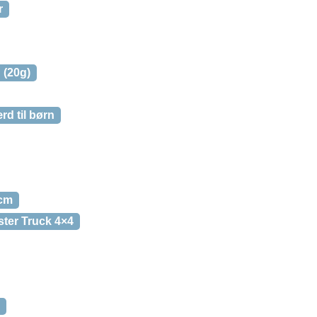
r
 (20g)
d til børn
 cm
ster Truck 4×4