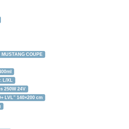
ORD MUSTANG COUPE
400ml
. L/XL
lus 250W 24V
0+ LVL” 140×200 cm
g