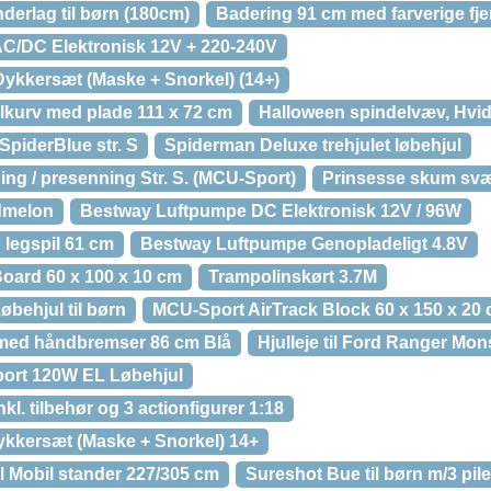
nderlag til børn (180cm)
Badering 91 cm med farverige fje
C/DC Elektronisk 12V + 220-240V
Dykkersæt (Maske + Snorkel) (14+)
kurv med plade 111 x 72 cm
Halloween spindelvæv, Hvid
SpiderBlue str. S
Spiderman Deluxe trehjulet løbehjul
ing / presenning Str. S. (MCU-Sport)
Prinsesse skum svær
dmelon
Bestway Luftpumpe DC Elektronisk 12V / 96W
 legspil 61 cm
Bestway Luftpumpe Genopladeligt 4.8V
oard 60 x 100 x 10 cm
Trampolinskørt 3.7M
behjul til børn
MCU-Sport AirTrack Block 60 x 150 x 20
med håndbremser 86 cm Blå
Hjulleje til Ford Ranger Mon
port 120W EL Løbehjul
nkl. tilbehør og 3 actionfigurer 1:18
ykkersæt (Maske + Snorkel) 14+
 Mobil stander 227/305 cm
Sureshot Bue til børn m/3 pile