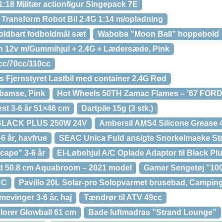
:18 Militær actionfigur Singepack 7E
Transform Robot Bil 2.4G 1:14 m/opladning
oldbart fodboldmål sæt
Waboba ”Moon Ball” hoppebold
ørn 12v m/Gummihjul + 2.4G + Lædersæde, Pink
9cc/70cc/110cc
 Fjernstyret Lastbil med container 2.4G Rød
 bamse, Pink
Hot Wheels 50TH Zamac Flames – ’67 F
t 3-6 år 51×46 cm
Dartpile 15g (3 stk.)
l BLACK PLUS 250W 24V
Ambersil AMS4 Silicone Grease 
6 år, havfrue
SEAC Unica Fuld ansigts Snorkelmaske Str
cape” 3-6 år
El-Løbehjul A/C Oplade Adaptor til Black P
d 50.8 cm Aquabroom – 2021 model
Gamer Sengetøj ”10
CC
Pavillo 20L Solar-pro Solopvarmet brusebad, Campin
evinger 3-6 år, haj
Tændrør til ATV 49cc
lorer Glowball 61 cm
Bade luftmadras ”Strand Lounge”