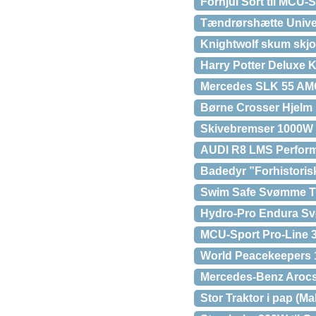
Forhjul Sort til MCU-
Tændrørshætte Unive
Knightwolf skum skjo
Harry Potter Deluxe K
Mercedes SLK 55 AMG
Børne Crosser Hjelm M
Skivebremser 1000W
AUDI R8 LMS Performa
Badedyr ”Forhistoris
Swim Safe Svømme Tr
Hydro-Pro Endura Svø
MCU-Sport Pro-Line 
World Peacekeepers 1
Mercedes-Benz Arocs 
Stor Traktor i pap (Mal