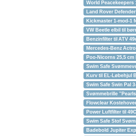
World Peacekeepers 1
Land Rover Defender 
Kickmaster 1-mod-1 f
VW Beetle elbil til b
Benzinfilter til ATV 4
Mercedes-Benz Actros
Poo-Nicorns 25,5 cm
Swim Safe Svømmeves
Kurv til EL-Løbehju
Swim Safe Swin Pal 3-
Svømmebrille ”Pearls
Flowclear Kostehove
Power Luftfilter til 49
Swim Safe Stof Svømm
Badebold Jupiter Exp