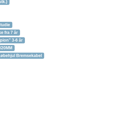
tk.)
Studie
 fra 7 år
ion” 3-6 år
M/20MM
Løbehjul Bremsekabel