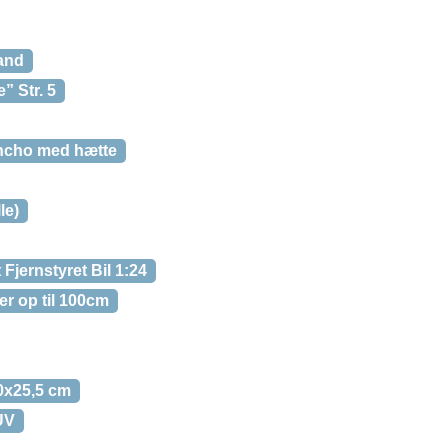
vand
” Str. 5
ncho med hætte
le)
Fjernstyret Bil 1:24
er op til 100cm
0x25,5 cm
UV