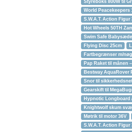
Styreboks 800W til G
World Peacekeepers 1
S.W.A.T. Action Figur
Hot Wheels 50TH Zam
Swim Safe Babysæde m
Flying Disc 25cm
L
Fartbegrænser m/nøgl
Pap Raket til månen –
Bestway AquaRover 
Snor til sikkerhedsne
Gearskift til MegaBu
Hypnotic Longboard /
Knightwolf skum svæ
Møtrik til motor 36V
S.W.A.T. Action Figur