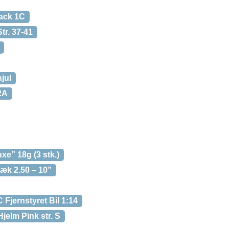
pack 1C
r. 37-41
jul
2A
xe” 18g (3 stk.)
æk 2.50 – 10”
Fjernstyret Bil 1:14
jelm Pink str. S