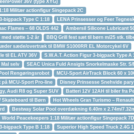
reenPower 36V (type XYG)
:18 Militær actionfigur Singepack 2C
 3-bigpack Type C 1:18
LENA Prinsesser og Feer Tegneska
ac Flames – 68 OLDS 442
Ambersil Silicone Lubricant 5
ed støtte 1-2 år
BBQ Grill fest sæt til børn m/25 stk. til
æder sæde/overtræk til BMW S1000RR EL Motorcykel 6V
e til EL ATV 36V
S.W.A.T. Action Figur 3-bigpack Type A 
 Mal selv
SEAC Unica Fuld Ansigts Snorkelmaske Str. S
Pool Rengøringsrobot
MCU-Sport AirTrack Block 60 x 10
t på MCU-Sport Pro-line
Disney Prinsesse Snehvide paryk
ggy, Audi R8 og Super SUV
Batteri 12V 12AH til biler fra 
 Skateboard til Børn
Hot Wheels Gran Turismo – Renault
rd
Bestway Solar Pool overdækning 6.40m x 2.74m/7.32
World Peacekeepers 1:18 Militær actionfigur Singepack 7
 3-bigpack Type B 1:18
Superior High Speed Truck 2.4G 1