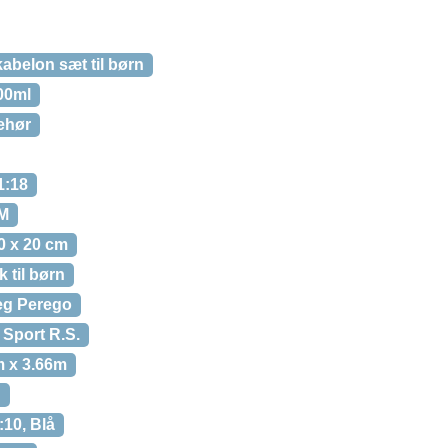
belon sæt til børn
00ml
behør
1:18
/M
0 x 20 cm
 til børn
Peg Perego
 Sport R.S.
m x 3.66m
D
:10, Blå