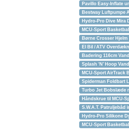
Pavillo Easy-Inflate u
Bestway Luftpumpe A
Hydro-Pro Dive Mira 
MCU-Sport Basketball
Børne Crosser Hjelm 
El Bil / ATV Overdækn
Badering 116cm Van
Splash ‘N’ Hoop Vand
MCU-Sport AirTrack B
Spiderman Foldbart Lø
Turbo Jet Bobslæde 
Håndskrue til MCU-S
S.W.A.T. Patruljebåd i
Hydro-Pro Silikone D
MCU-Sport Basketball