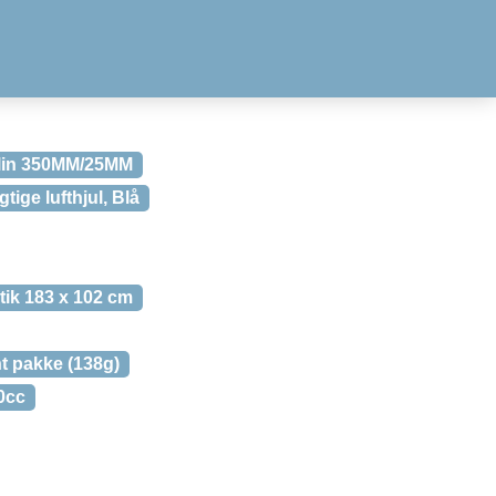
olin 350MM/25MM
tige lufthjul, Blå
tik 183 x 102 cm
t pakke (138g)
0cc