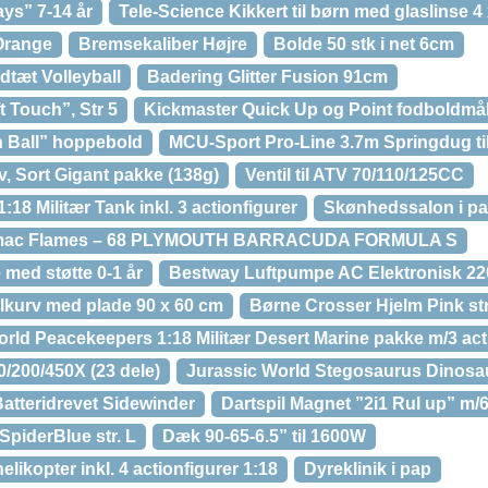
ys” 7-14 år
Tele-Science Kikkert til børn med glaslinse 4
Orange
Bremsekaliber Højre
Bolde 50 stk i net 6cm
tæt Volleyball
Badering Glitter Fusion 91cm
t Touch”, Str 5
Kickmaster Quick Up og Point fodboldmå
Ball” hoppebold
MCU-Sport Pro-Line 3.7m Springdug ti
, Sort Gigant pakke (138g)
Ventil til ATV 70/110/125CC
18 Militær Tank inkl. 3 actionfigurer
Skønhedssalon i p
amac Flames – 68 PLYMOUTH BARRACUDA FORMULA S
ed støtte 0-1 år
Bestway Luftpumpe AC Elektronisk 2
kurv med plade 90 x 60 cm
Børne Crosser Hjelm Pink str
rld Peacekeepers 1:18 Militær Desert Marine pakke m/3 act
0/200/450X (23 dele)
Jurassic World Stegosaurus Dinosa
tteridrevet Sidewinder
Dartspil Magnet ”2i1 Rul up” m/6
SpiderBlue str. L
Dæk 90-65-6.5” til 1600W
likopter inkl. 4 actionfigurer 1:18
Dyreklinik i pap