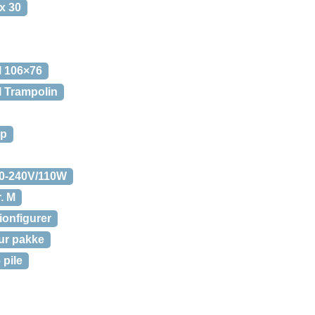
 x 30
l 106×76
l Trampolin
ap
20-240V/110W
. M
ionfigurer
ur pakke
 pile