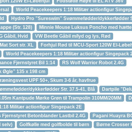
Sport 120W El-Løbehjul
Fodstøtte Højre til EL ATV 36V
rsal
World Peacekeepers 1:18 Militær actionfigur Singe
ld
Hydro Pro ”Sureswim” Svømmefødder/dykkerfødder St
appe (Str. 128)
Minnie Mouse Luksus Poncho med hætte
 Gåbil, Hvid
VW Beetle Gåbil m/lyd og lys, Rød
at Sort str. XL
Forhjul Rød til MCU-Sport 120W El-Løbeh
World Peacekeepers 1:18 Militær actionfigur Singepack 
nce Fjernstyret Bil 1:14
RS Wolf Warrior Robot 2.4G
k Øgle” 135 x 198 cm
æningsvest UPF 50+, Skum 3-6 år, havfrue
mmefødder/dykkerfødder Str. 37.5-41, Blå
Dartpile ”Delu
3.05m Kantpude Mørke Grøn til Trampolin 310MM/20MM
D
:18 Militær actionfigur Singepack 2E
Fjernstyret Betonblander Lastbil 2.4G
Pagani Huayra BC 
 selv)
Golfkølle med golfbolde til børn
Børne Crosser H