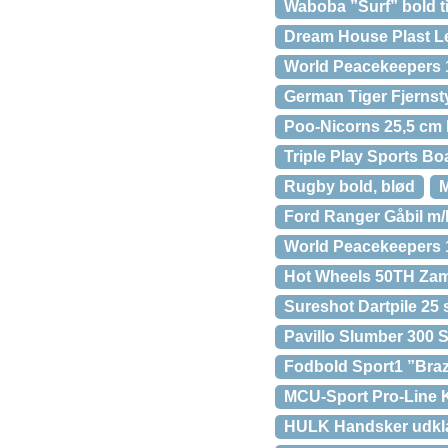
Waboba ”Surf” bold t
Dream House Plast L
World Peacekeepers 1
German Tiger Fjernst
Poo-Nicorns 25,5 cm 
Triple Play Sports Bo
Rugby bold, blød
M
Ford Ranger Gåbil m
World Peacekeepers 1:
Hot Wheels 50TH Za
Sureshot Dartpile 25 
Pavillo Slumber 300 
Fodbold Sport1 ”Brazi
MCU-Sport Pro-Line K
HULK Handsker udklæ