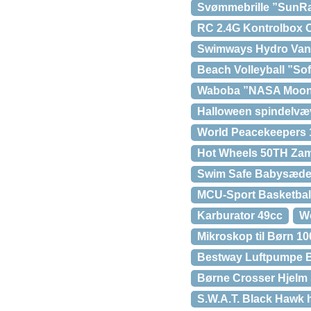
Svømmebrille ”SunRa
RC 2.4G Kontrolbox 
Swimways Hydro Vand
Beach Volleyball ”Sof
Waboba ”NASA Moon 
Halloween spindelvæv
World Peacekeepers 1:
Hot Wheels 50TH Z
Swim Safe Babysæde m
MCU-Sport Basketball
Karburator 49cc
Wo
Mikroskop til Børn 10
Bestway Luftpumpe Ba
Børne Crosser Hjelm 
S.W.A.T. Black Hawk he