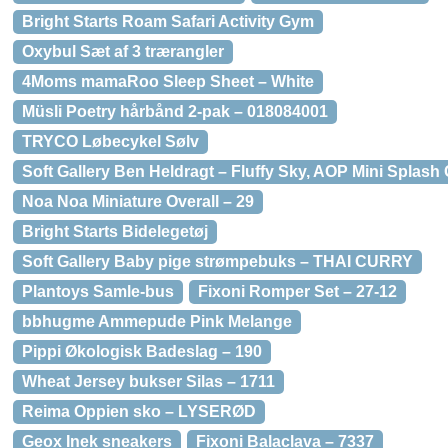
Bright Starts Roam Safari Activity Gym
Oxybul Sæt af 3 trærangler
4Moms mamaRoo Sleep Sheet – White
Müsli Poetry hårbånd 2-pak – 018084001
TRYCO Løbecykel Sølv
Soft Gallery Ben Heldragt – Fluffy Sky, AOP Mini Splash
Noa Noa Miniature Overall – 29
Bright Starts Bidelegetøj
Soft Gallery Baby pige strømpebuks – THAI CURRY
Plantoys Samle-bus
Fixoni Romper Set – 27-12
bbhugme Ammepude Pink Melange
Pippi Økologisk Badeslag – 190
Wheat Jersey bukser Silas – 1711
Reima Oppien sko – LYSERØD
Geox Inek sneakers
Fixoni Balaclava – 7337