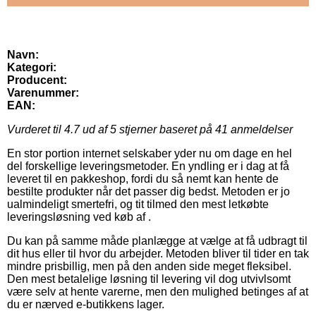
Navn:
Kategori:
Producent:
Varenummer:
EAN:
Vurderet til
4.7
ud af 5 stjerner baseret på
41
anmeldelser
En stor portion internet selskaber yder nu om dage en hel
del forskellige leveringsmetoder. En yndling er i dag at få
leveret til en pakkeshop, fordi du så nemt kan hente de
bestilte produkter når det passer dig bedst. Metoden er jo
ualmindeligt smertefri, og tit tilmed den mest letkøbte
leveringsløsning ved køb af .
Du kan på samme måde planlægge at vælge at få udbragt til
dit hus eller til hvor du arbejder. Metoden bliver til tider en tak
mindre prisbillig, men på den anden side meget fleksibel.
Den mest betalelige løsning til levering vil dog utvivlsomt
være selv at hente varerne, men den mulighed betinges af at
du er nærved e-butikkens lager.