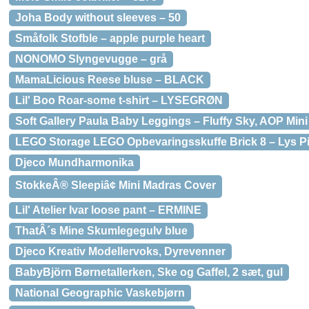
Joha Body without sleeves – 50
Småfolk Stofble – apple purple heart
NONOMO Slyngevugge – grå
MamaLicious Reese bluse – BLACK
Lil' Boo Roar-some t-shirt – LYSEGRØN
Soft Gallery Paula Baby Leggings – Fluffy Sky, AOP Min
LEGO Storage LEGO Opbevaringsskuffe Brick 8 – Lys P
Djeco Mundharmonika
StokkeÂ® Sleepiâ¢ Mini Madras Cover
Lil' Atelier Ivar loose pant – ERMINE
ThatÂ´s Mine Skumlegegulv blue
Djeco Kreativ Modellervoks, Dyrevenner
BabyBjörn Børnetallerken, Ske og Gaffel, 2 sæt, gul
National Geographic Vaskebjørn