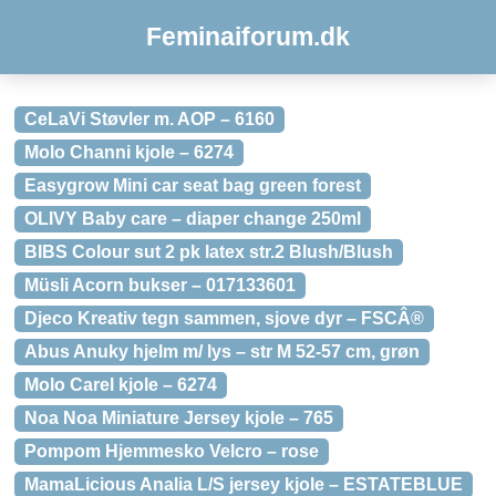
Feminaiforum.dk
CeLaVi Støvler m. AOP – 6160
Molo Channi kjole – 6274
Easygrow Mini car seat bag green forest
OLIVY Baby care – diaper change 250ml
BIBS Colour sut 2 pk latex str.2 Blush/Blush
Müsli Acorn bukser – 017133601
Djeco Kreativ tegn sammen, sjove dyr – FSCÂ®
Abus Anuky hjelm m/ lys – str M 52-57 cm, grøn
Molo Carel kjole – 6274
Noa Noa Miniature Jersey kjole – 765
Pompom Hjemmesko Velcro – rose
MamaLicious Analia L/S jersey kjole – ESTATEBLUE