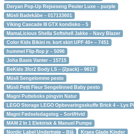
Deryan Pop-Up Rejseseng Peuter Luxe – purple
Müsli Badekåbe – 017133601
Viking Cascade III GTX kondisko – 5
MamaLicious Shella Softshell Jakke – Navy Blazer
Color Kids Bikini m. kort skirt UPF 40+ – 7451
hummel Flip-flop jr – 5096
Joha Basis Vanter – 15715
BeKids 3for2 Body LS – (2pack) – 9617
Müsli Sengelomme pesto
Müsli Petit Fleur Sengelinned Baby pesto
Magni Putteboks pingvin Natur
LEGO Storage LEGO Opbevaringsskuffe Brick 4 – Lys P
Magni Fødselsdagstog – Sort/Hvid
MAM 2 In 1 Elektrisk & Manuel Pumpe
Nordic Label Undertrøje – Blå
Kraes Glade Kinder