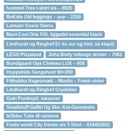
hummel Tres t-shirt s/s – 8020
BeKids Uld leggings – aop – 2250
Lamaze Svane Sierra
Maxi-Cosi Oria XXL liggedel essential black
Lindhardt og Ringhof Er du sur og trist, så klapâ¦
LEGO Pizzabod
Joha Body m/lange ærmer – 7062
Bundgaard Opa Chelsea LUX – 608
Hoppekids Sengehest 90×200
Filibabba Hagesmæk – Muslin – Fresh violet
Lindhardt og Ringhof Grydeklar
Goki Puslespil, sæsoner
Smallstuff Gaffel Og Ske, Kat-Gaveæske
bObles Tube M rainbow
Freds world City Denim s/s T-Shirt – 019402601