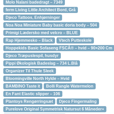
Molo Nalani badedragt – 7349
ferm Living Little Architect Bord, Grå
Djeco Tattoos, Enhjørninger
Noa Noa Miniature Baby basic doria body – 504
Primigi Lædersko med velcro – BLUE
Rap Hjemmesko – Black
Vtech Putteskole
Hoppekids Basic Sofaseng FSCÂ® – hvid – 90×200 Cm
Djeco Træpuslespil, husdyr
Pippi Økologisk Badeslag – 734 L.Blå
Organizer Til Thule Sleek
Bloomingville North Hylde – Hvid
BAMBINO Taste it
Bolli Rangle Watermelon
En Fant Elastic slipper – 106
Plantoys Rengørringsæt
Djeco Fingermaling
Purelove Original Symmetrisk Natursut 6 Måneder+