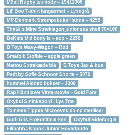
Müsli Rugby s/s body – 19411006
Lil' Boo T-shirt langærmet – Lysegrå
MP Denmark Strømpebuks Hanna – 4255
ThatÂ´s Mine Stræklagen junior sea shell 70×160
BeKids Uld body ls – aop – 2250
B Toys Wavy-Wagon – Rød
Småfolk Stofble – apple green
Nattou Suttekæde blå
B Toys Jax & bus
Petit by Sofie Schnoor Shorts – 5070
hummel Alonso bukser – 1009
Rap Håndlavet Vinterstøvle – Gold Fant
Oxybul Sminkebord I Lys Træ
Tommee Tippee Microovns damp steriliser
Gurli Gris Frokosttallerken
Oxybul Biderangle
Filibabba Kapok Junior Hovedpude