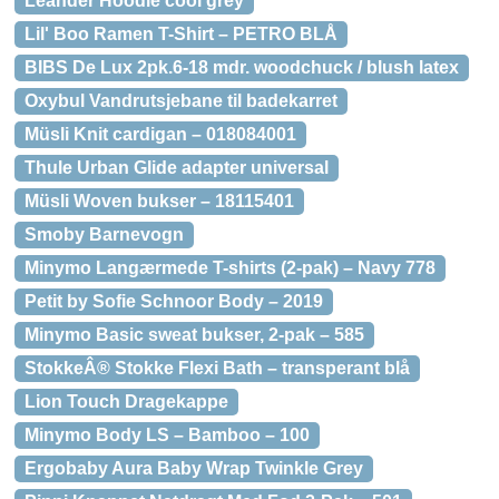
Leander Hoodie cool grey
Lil' Boo Ramen T-Shirt – PETRO BLÅ
BIBS De Lux 2pk.6-18 mdr. woodchuck / blush latex
Oxybul Vandrutsjebane til badekarret
Müsli Knit cardigan – 018084001
Thule Urban Glide adapter universal
Müsli Woven bukser – 18115401
Smoby Barnevogn
Minymo Langærmede T-shirts (2-pak) – Navy 778
Petit by Sofie Schnoor Body – 2019
Minymo Basic sweat bukser, 2-pak – 585
StokkeÂ® Stokke Flexi Bath – transperant blå
Lion Touch Dragekappe
Minymo Body LS – Bamboo – 100
Ergobaby Aura Baby Wrap Twinkle Grey