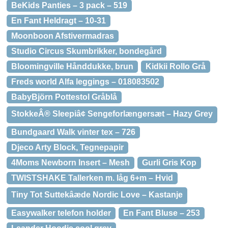
BeKids Panties – 3 pack – 519
En Fant Heldragt – 10-31
Moonboon Afstivermadras
Studio Circus Skumbrikker, bondegård
Bloomingville Hånddukke, brun
Kidkii Rollo Grå
Freds world Alfa leggings – 018083502
BabyBjörn Pottestol Gråblå
StokkeÂ® Sleepiâ¢ Sengeforlængersæt – Hazy Grey
Bundgaard Walk vinter tex – 726
Djeco Arty Block, Tegnepapir
4Moms Newborn Insert – Mesh
Gurli Gris Kop
TWISTSHAKE Tallerken m. låg 6+m – Hvid
Tiny Tot Suttekâæde Nordic Love – Kastanje
Easywalker telefon holder
En Fant Bluse – 253