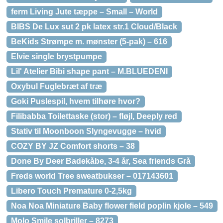
ferm Living Jute tæppe – Small – World
BIBS De Lux sut 2 pk latex str.1 Cloud/Black
BeKids Strømpe m. mønster (5-pak) – 616
Elvie single brystpumpe
Lil' Atelier Bibi shape pant – M.BLUEDENI
Oxybul Fuglebræt af træ
Goki Puslespil, hvem tilhøre hvor?
Filibabba Toilettaske (stor) – fløjl, Deeply red
Stativ til Moonboon Slyngevugge – hvid
COZY BY JZ Comfort shorts – 38
Done By Deer Badekåbe, 3-4 år, Sea friends Grå
Freds world Tree sweatbukser – 017143601
Libero Touch Premature 0-2,5kg
Noa Noa Miniature Baby flower field poplin kjole – 549
Molo Smile solbriller – 8273