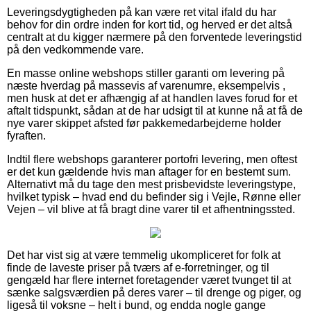
Leveringsdygtigheden på kan være ret vital ifald du har
behov for din ordre inden for kort tid, og herved er det altså
centralt at du kigger nærmere på den forventede leveringstid
på den vedkommende vare.
En masse online webshops stiller garanti om levering på
næste hverdag på massevis af varenumre, eksempelvis ,
men husk at det er afhængig af at handlen laves forud for et
aftalt tidspunkt, sådan at de har udsigt til at kunne nå at få de
nye varer skippet afsted før pakkemedarbejderne holder
fyraften.
Indtil flere webshops garanterer portofri levering, men oftest
er det kun gældende hvis man aftager for en bestemt sum.
Alternativt må du tage den mest prisbevidste leveringstype,
hvilket typisk – hvad end du befinder sig i Vejle, Rønne eller
Vejen – vil blive at få bragt dine varer til et afhentningssted.
Det har vist sig at være temmelig ukompliceret for folk at
finde de laveste priser på tværs af e-forretninger, og til
gengæld har flere internet foretagender været tvunget til at
sænke salgsværdien på deres varer – til drenge og piger, og
ligeså til voksne – helt i bund, og endda nogle gange