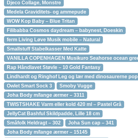
Djeco Collage, Monstre
Medela Graviditets- og ammepude
WOW Kop Baby – Blue Tritan
Filibabba Cosmos daydream – babynest, Doeskin
ferm Living Løve Musik mobile – Natural
Smallstuff Stabelkasser Med Katte
VANILLA COPENHAGEN Musikuro Seahorse ocean gre
Rap Håndlavet Støvle – 10 Gold Fantasy
Lindhardt og Ringhof Leg og lær med dinosaurerne pop
Owlet Smart Sock 3
Smoby Vugge
Joha Body m/lange ærmer – 3311
TWISTSHAKE Varm eller kold 420 ml – Pastel Grå
JellyCat Bashful Skildpadde, Lille 18 cm
Småfolk Heldragt – 302
Joha Sun cap – 341
Joha Body m/lange ærmer – 15145