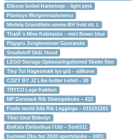
Ellesse Isobel Hættetrøje – light pink
Plantoys Morgenmadsmenu
Medela Graviditets-amme-BH hvid str. L
ThatÂ´s Mine Køletaske – mini flower blue
Playgro Junglevenner Gaveæske
Smallstuff Skål, Hund
LEGO Storage Opbevaringshoved Skelet Stor
Tiny Tot Hagesmæk lys grå – silikone
COZY BY JZ Like butter t-shirt – 30
TRYCO Lege Køkken
MP Denmark Rib Strømpebuks – 432
Freds world Alfa Rib Leggings – 015151201
Tikiri Giraf Bidedyr
BeKids Elefanthue I Uld – Sort/311
hummel Dbu fan 2020 sportstaske – 2001