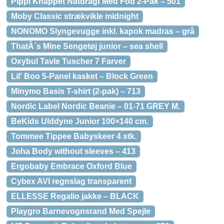
Pippi Knappet Natdragt Med Fod 2-Pak – 501
Moby Classic strækvikle midnight
NONOMO Slyngevugge inkl. kapok madras – grå
ThatÂ´s Mine Sengetøj junior – sea shell
Oxybul Tavle Tuscher 7 Farver
Lil' Boo 5-Panel kasket – Block Green
Minymo Basis T-shirt (2-pak) – 713
Nordic Label Nordic Beanie – 01-71 GREY M.
BeKids Ulddyne Junior 100×140 cm.
Tommee Tippee Babyskeer 4 stk.
Joha Body without sleeves – 413
Ergobaby Embrace Oxford Blue
Cybex AVI regnslag transparent
ELLESSE Regalio jakke – BLACK
Playgro Barnevognsrand Med Spejle