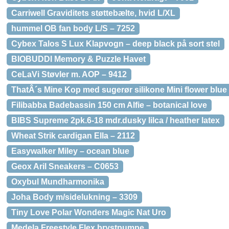
Carriwell Graviditets støttebælte, hvid L/XL
hummel OB fan body L/S – 7252
Cybex Talos S Lux Klapvogn – deep black på sort stel
BIOBUDDI Memory & Puzzle Havet
CeLaVi Støvler m. AOP – 9412
ThatÂ´s Mine Kop med sugerør silikone Mini flower blue
Filibabba Badebassin 150 cm Alfie – botanical love
BIBS Supreme 2pk.6-18 mdr.dusky lilca / heather latex
Wheat Strik cardigan Ella – 2112
Easywalker Miley – ocean blue
Geox Aril Sneakers – C0653
Oxybul Mundharmonika
Joha Body m/sidelukning – 3309
Tiny Love Polar Wonders Magic Nat Uro
Medela Freestyle Flex brystpumpe