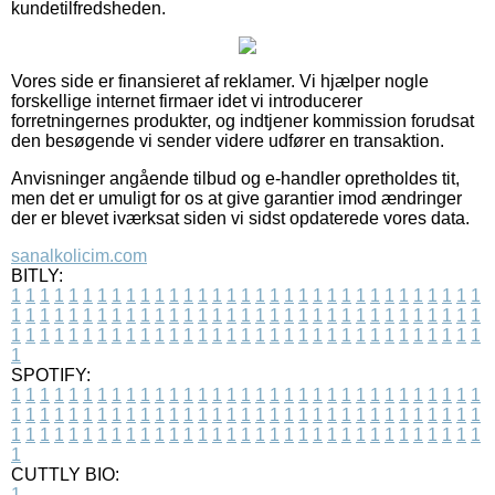
kundetilfredsheden.
Vores side er finansieret af reklamer. Vi hjælper nogle
forskellige internet firmaer idet vi introducerer
forretningernes produkter, og indtjener kommission forudsat
den besøgende vi sender videre udfører en transaktion.
Anvisninger angående tilbud og e-handler opretholdes tit,
men det er umuligt for os at give garantier imod ændringer
der er blevet iværksat siden vi sidst opdaterede vores data.
sanalkolicim.com
BITLY:
1
1
1
1
1
1
1
1
1
1
1
1
1
1
1
1
1
1
1
1
1
1
1
1
1
1
1
1
1
1
1
1
1
1
1
1
1
1
1
1
1
1
1
1
1
1
1
1
1
1
1
1
1
1
1
1
1
1
1
1
1
1
1
1
1
1
1
1
1
1
1
1
1
1
1
1
1
1
1
1
1
1
1
1
1
1
1
1
1
1
1
1
1
1
1
1
1
1
1
1
SPOTIFY:
1
1
1
1
1
1
1
1
1
1
1
1
1
1
1
1
1
1
1
1
1
1
1
1
1
1
1
1
1
1
1
1
1
1
1
1
1
1
1
1
1
1
1
1
1
1
1
1
1
1
1
1
1
1
1
1
1
1
1
1
1
1
1
1
1
1
1
1
1
1
1
1
1
1
1
1
1
1
1
1
1
1
1
1
1
1
1
1
1
1
1
1
1
1
1
1
1
1
1
1
CUTTLY BIO:
1