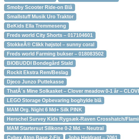
Smoby Scooter Ride-on Blå
Smallstuff Musik Uro Traktor
BeKids Ella Tremmeseng
Freds world City Shorts – 017104601
StokkeÂ® Clikk højstol – sunny coral
Freds world Farming bukser – 018083502
BIOBUDDI Bondegård Stald
Rockit Ekstra Rem/Beslag
Djeco Junzo Puttekasse
ThatÂ´s Mine Solkasket – Clover meadow 0-1 år – CLO
LEGO Storage Opbevaring boghylde blå
MAM Org. Night 6 Md+ Silk PINK
Herschel Survey Kids Rygsæk-Raven Crosshatch/Flami
MAM Startersut Silikone 0-2 Md. – Neutral
Cybex Aton Base 2-Fix
Joha Heldragt – 7061