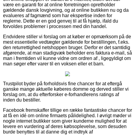
være en garanti for at online forretningen opretholder
gældende dansk lovgivning, og at online butikken nu og da
evalueres af fagmænd som har ekspertise inden for
reglerne. Dette er en god genvej til at få hjælp, ifald du
forvoldes problemer i processen med din handel.
Endvidere stiller vi forslag om at køber er opmærksom på de
mest essentielle vedtægter gældende for bestillingen, f.eks.
den returrettighed netshoppen bruger. Derfor er det samtidig
afgørende, at man stadigvæk beholder ens faktura e-mail, så
man i fremtiden vil kunne vidne om ordren af , ligegyldigt om
man søger efter varer til en voksen eller et barn.
Trustpilot byder på forholdsvis fine chancer for at eftergå
ganske mange aktuelle køberes domme og derved stiller vi
forslag om, at du efterforsker e-forhandlerens ratings af
inden du bestiller.
Facebook fremskaffer tillige en række fantastiske chancer for
at få en idé om online firmaets pålidelighed. I øvrigt møder vi
nogle internet butikker som giver kunderne mulighed for at
levere en vurdering af deres købsoplevelse, som desuden
burde benyttes til at danne dig et indtryk af