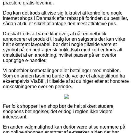
præstere gratis levering.
Dog kan det trods alt vise sig lukrativt at kontrollere nogle
internet shops i Danmark efter rabat på forinden du bestiller,
sådan at du er sikret at antage den mest attraktive pris.
Du skal trods alt være klar over, at når en netbutik
annoncerer et produkt til salg for en salgspris der kan virke
helt ekstremt favorabel, bør det i nogle tilfælde være et
symbol på en bedragerisk butik. Køb med kort er trods alt
omsluttet af en anordning, hvilket passer på en overfor
uoprigtige e-handler.
Vi anbefaler kortbetalinger eller betalinger med mobilen.
Som en anden løsning burde du vælge et afdragstilbud fra
eksempelvis ViaBill, i tilfælde af at du higer efter at honorere
omkostningerne over en periode.
Før folk shopper i en shop bør de helt sikkert studere
shoppens betingelser, det er dog i reglen ikke videre
interessant.
En anden valgmulighed kan derfor være at se nærmere på
om online shoppen er støttet af e-mærket, siden det bør