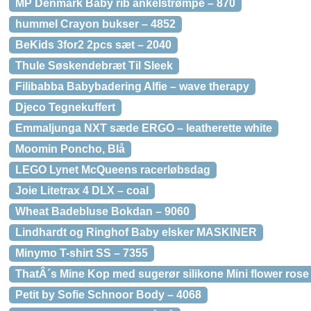
MP Denmark Baby rib ankelstrømpe – 870
hummel Crayon bukser – 4852
BeKids 3for2 2pcs sæt – 2040
Thule Søskendebræt Til Sleek
Filibabba Babybadering Alfie – wave therapy
Djeco Tegnekuffert
Emmaljunga NXT sæde ERGO – leatherette white
Moomin Poncho, Blå
LEGO Lynet McQueens racerløbsdag
Joie Litetrax 4 DLX – coal
Wheat Badebluse Bokdan – 9060
Lindhardt og Ringhof Baby elsker MASKINER
Minymo T-shirt SS – 7355
ThatÂ´s Mine Kop med sugerør silikone Mini flower rose
Petit by Sofie Schnoor Body – 4068