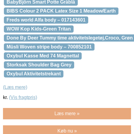
BabyBjörn Smart Potte Gråblå
BIBS Colour 2 PACK Latex Size 1 Meadow/Earth
Freds world Alfa body – 017143601
WOW Kop Kids-Green Tritan
Done By Deer Tummy time aktivitetslegetøj,Croco, Grøn
Müsli Woven stripe body – 700852101
Oxybul Kasse Med 74 Magnettal
Storksak Shoulder Bag Grey
Oxybul Aktivitetstrekant
(Læs mere)
kr.
(Vis fragtpris)
Læs mere »
Køb nu »