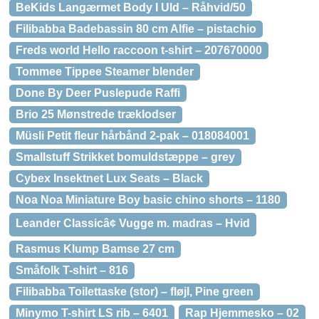
BeKids Langærmet Body I Uld – Råhvid/50
Filibabba Badebassin 80 cm Alfie – pistachio
Freds world Hello raccoon t-shirt – 207670000
Tommee Tippee Steamer blender
Done By Deer Puslepude Raffi
Brio 25 Mønstrede træklodser
Müsli Petit fleur hårbånd 2-pak – 018084001
Smallstuff Strikket bomuldstæppe – grey
Cybex Insektnet Lux Seats – Black
Noa Noa Miniature Boy basic chino shorts – 1180
Leander Classicâ¢ Vugge m. madras – Hvid
Rasmus Klump Bamse 27 cm
Småfolk T-shirt – 816
Filibabba Toilettaske (stor) – fløjl, Pine green
Minymo T-shirt LS rib – 6401
Rap Hjemmesko – 02