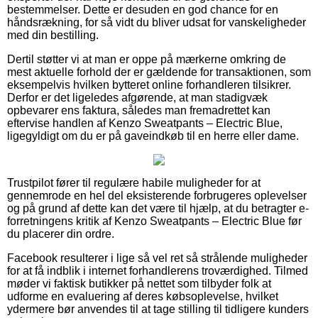
bestemmelser. Dette er desuden en god chance for en
håndsrækning, for så vidt du bliver udsat for vanskeligheder
med din bestilling.
Dertil støtter vi at man er oppe på mærkerne omkring de
mest aktuelle forhold der er gældende for transaktionen, som
eksempelvis hvilken bytteret online forhandleren tilsikrer.
Derfor er det ligeledes afgørende, at man stadigvæk
opbevarer ens faktura, således man fremadrettet kan
eftervise handlen af Kenzo Sweatpants – Electric Blue,
ligegyldigt om du er på gaveindkøb til en herre eller dame.
Trustpilot fører til regulære habile muligheder for at
gennemrode en hel del eksisterende forbrugeres oplevelser
og på grund af dette kan det være til hjælp, at du betragter e-
forretningens kritik af Kenzo Sweatpants – Electric Blue før
du placerer din ordre.
Facebook resulterer i lige så vel ret så strålende muligheder
for at få indblik i internet forhandlerens troværdighed. Tilmed
møder vi faktisk butikker på nettet som tilbyder folk at
udforme en evaluering af deres købsoplevelse, hvilket
ydermere bør anvendes til at tage stilling til tidligere kunders