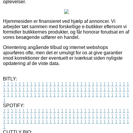
oplevelser.
Hjemmesiden er finansieret ved hjælp af annoncer. Vi
arbejder tæt sammen med forskellige e-butikker eftersom vi
formidler butikkernes produkter, og får honorar forudsat en af
vores besøgende udfører en handel.
Orientering angående tilbud og internet webshops
ajourføres ofte, men det er umuligt for os at give garantier
imod korrektioner der eventuelt er iværksat siden nyligste
opdatering af de viste data.
BITLY:
1
1
1
1
1
1
1
1
1
1
1
1
1
1
1
1
1
1
1
1
1
1
1
1
1
1
1
1
1
1
1
1
1
1
1
1
1
1
1
1
1
1
1
1
1
1
1
1
1
1
1
1
1
1
1
1
1
1
1
1
1
1
1
1
1
1
1
1
1
1
1
1
1
1
1
1
1
1
1
1
1
1
1
1
1
1
1
1
1
1
1
1
1
1
1
1
1
1
1
1
SPOTIFY:
1
1
1
1
1
1
1
1
1
1
1
1
1
1
1
1
1
1
1
1
1
1
1
1
1
1
1
1
1
1
1
1
1
1
1
1
1
1
1
1
1
1
1
1
1
1
1
1
1
1
1
1
1
1
1
1
1
1
1
1
1
1
1
1
1
1
1
1
1
1
1
1
1
1
1
1
1
1
1
1
1
1
1
1
1
1
1
1
1
1
1
1
1
1
1
1
1
1
1
1
CUTTLY BIO: