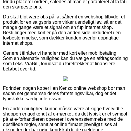
før du placerer ordren, således at man er garanteret at få fat i
den skarpeste pris.
Du skal blot være obs på, at såfremt en webshop tilbyder et
produkt for en salgspris som virker uendeligt lav, så er det
mange gange være et signal om en fup internet shop.
Bestillinger med kort er på den anden side inkluderet i en
lovbestemmelse, som dækker kunden overfor uoprigtige
internet shops.
Generelt tilråder vi handler med kort eller mobilbetaling.
Som en alternativ mulighed kan du vælge en afdragsordning
som f.eks. ViaBill, forudsat du foretrækker at finansiere
beløbet over tid.
Forinden nogen køber i en Kenzo online webshop bør man
sådan set gennemse deres forretningsvilkår, dog er det
typisk ikke særlig interessant.
En anden mulighed kunne måske være at kigge hvorvidt e-
shoppen er godkendt af e-mærket, da det typisk er et sympol
på at e-forhandleren opererer i overensstemmelse med de
opstillede regler, samt at online firmaet jævnligt tilses af
eksperter der har nøje kendskab til de gældende