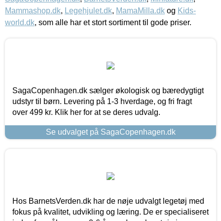
Mammashop.dk
,
Legehjulet.dk
,
MamaMilla.dk
og
Kids-
world.dk
, som alle har et stort sortiment til gode priser.
SagaCopenhagen.dk sælger økologisk og bæredygtigt
udstyr til børn. Levering på 1-3 hverdage, og fri fragt
over 499 kr. Klik her for at se deres udvalg.
Se udvalget på SagaCopenhagen.dk
Hos BarnetsVerden.dk har de nøje udvalgt legetøj med
fokus på kvalitet, udvikling og læring. De er specialiseret