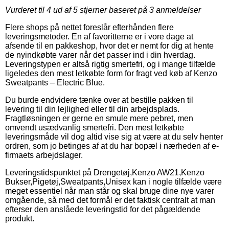
Vurderet til
4
ud af 5 stjerner baseret på
3
anmeldelser
Flere shops på nettet foreslår efterhånden flere
leveringsmetoder. En af favoritterne er i vore dage at
afsende til en pakkeshop, hvor det er nemt for dig at hente
de nyindkøbte varer når det passer ind i din hverdag.
Leveringstypen er altså rigtig smertefri, og i mange tilfælde
ligeledes den mest letkøbte form for fragt ved køb af Kenzo
Sweatpants – Electric Blue.
Du burde endvidere tænke over at bestille pakken til
levering til din lejlighed eller til din arbejdsplads.
Fragtløsningen er gerne en smule mere pebret, men
omvendt usædvanlig smertefri. Den mest letkøbte
leveringsmåde vil dog altid vise sig at være at du selv henter
ordren, som jo betinges af at du har bopæl i nærheden af e-
firmaets arbejdslager.
Leveringstidspunktet på Drengetøj,Kenzo AW21,Kenzo
Bukser,Pigetøj,Sweatpants,Unisex kan i nogle tilfælde være
meget essentiel når man står og skal bruge dine nye varer
omgående, så med det formål er det faktisk centralt at man
efterser den anslåede leveringstid for det pågældende
produkt.