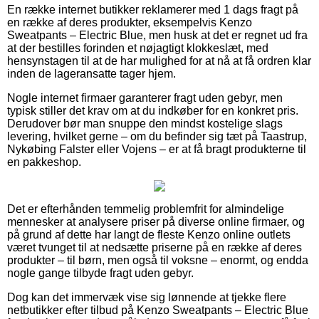
En række internet butikker reklamerer med 1 dags fragt på
en række af deres produkter, eksempelvis Kenzo
Sweatpants – Electric Blue, men husk at det er regnet ud fra
at der bestilles forinden et nøjagtigt klokkeslæt, med
hensynstagen til at de har mulighed for at nå at få ordren klar
inden de lageransatte tager hjem.
Nogle internet firmaer garanterer fragt uden gebyr, men
typisk stiller det krav om at du indkøber for en konkret pris.
Derudover bør man snuppe den mindst kostelige slags
levering, hvilket gerne – om du befinder sig tæt på Taastrup,
Nykøbing Falster eller Vojens – er at få bragt produkterne til
en pakkeshop.
Det er efterhånden temmelig problemfrit for almindelige
mennesker at analysere priser på diverse online firmaer, og
på grund af dette har langt de fleste Kenzo online outlets
været tvunget til at nedsætte priserne på en række af deres
produkter – til børn, men også til voksne – enormt, og endda
nogle gange tilbyde fragt uden gebyr.
Dog kan det immervæk vise sig lønnende at tjekke flere
netbutikker efter tilbud på Kenzo Sweatpants – Electric Blue