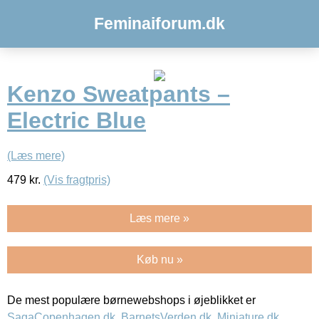
Feminaiforum.dk
Kenzo Sweatpants –
Electric Blue
(Læs mere)
479
kr.
(Vis fragtpris)
Læs mere »
Køb nu »
De mest populære børnewebshops i øjeblikket er
SagaCopenhagen.dk
,
BarnetsVerden.dk
,
Miniature.dk
,