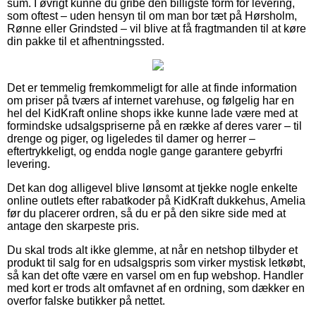
sum. I øvrigt kunne du gribe den billigste form for levering,
som oftest – uden hensyn til om man bor tæt på Hørsholm,
Rønne eller Grindsted – vil blive at få fragtmanden til at køre
din pakke til et afhentningssted.
Det er temmelig fremkommeligt for alle at finde information
om priser på tværs af internet varehuse, og følgelig har en
hel del KidKraft online shops ikke kunne lade være med at
formindske udsalgspriserne på en række af deres varer – til
drenge og piger, og ligeledes til damer og herrer –
eftertrykkeligt, og endda nogle gange garantere gebyrfri
levering.
Det kan dog alligevel blive lønsomt at tjekke nogle enkelte
online outlets efter rabatkoder på KidKraft dukkehus, Amelia
før du placerer ordren, så du er på den sikre side med at
antage den skarpeste pris.
Du skal trods alt ikke glemme, at når en netshop tilbyder et
produkt til salg for en udsalgspris som virker mystisk letkøbt,
så kan det ofte være en varsel om en fup webshop. Handler
med kort er trods alt omfavnet af en ordning, som dækker en
overfor falske butikker på nettet.