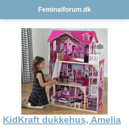
Feminaiforum.dk
KidKraft dukkehus, Amelia