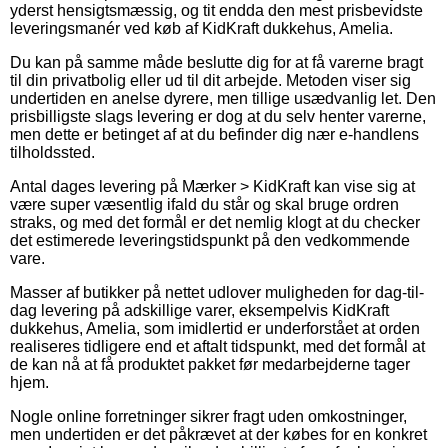
yderst hensigtsmæssig, og tit endda den mest prisbevidste
leveringsmanér ved køb af KidKraft dukkehus, Amelia.
Du kan på samme måde beslutte dig for at få varerne bragt
til din privatbolig eller ud til dit arbejde. Metoden viser sig
undertiden en anelse dyrere, men tillige usædvanlig let. Den
prisbilligste slags levering er dog at du selv henter varerne,
men dette er betinget af at du befinder dig nær e-handlens
tilholdssted.
Antal dages levering på Mærker > KidKraft kan vise sig at
være super væsentlig ifald du står og skal bruge ordren
straks, og med det formål er det nemlig klogt at du checker
det estimerede leveringstidspunkt på den vedkommende
vare.
Masser af butikker på nettet udlover muligheden for dag-til-
dag levering på adskillige varer, eksempelvis KidKraft
dukkehus, Amelia, som imidlertid er underforstået at orden
realiseres tidligere end et aftalt tidspunkt, med det formål at
de kan nå at få produktet pakket før medarbejderne tager
hjem.
Nogle online forretninger sikrer fragt uden omkostninger,
men undertiden er det påkrævet at der købes for en konkret