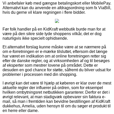
Vi anbefaler køb med gængse betalingskort eller MobilePay.
Alternativt kan du anvende en afdragsordning som fx ViaBill,
hvis du gerne vil klare regningen i flere bidder.
Før folk handler på en KidKraft webbutik burde man for at
være på den sikre side tyde shoppens vilkår, det er dog
naturligvis ikke specielt ophidsende.
Et alternativt forslag kunne måske være at se nærmere på
om e-forretningen er e-mærke tilsluttet, eftersom det længe
har været en indikation om at online forretningen retter sig
efter de danske regler, og at virksomheden af og til besøges
af eksperter som mestrer lovene på området. Dette er
desuden en god chance for støtte, såfremt du bliver udsat for
problemer i processen med din shopping.
I øvrigt kan det være til hjælp at køberen er klar over de mest
aktuelle regler der influerer på ordren, som for eksempel
hvilken ombytningsret netbutikken garanterer. Derfor er det i
øvrigt relevant, at man stadigvæk opbevarer sin faktura e-
mail, så man i fremtiden kan bevidne bestillingen af KidKraft
dukkehus, Amelia, uden hensyn til om du søger et produkt til
en herre eller dame.