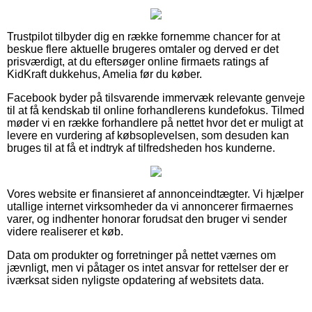
Trustpilot tilbyder dig en række fornemme chancer for at
beskue flere aktuelle brugeres omtaler og derved er det
prisværdigt, at du eftersøger online firmaets ratings af
KidKraft dukkehus, Amelia før du køber.
Facebook byder på tilsvarende immervæk relevante genveje
til at få kendskab til online forhandlerens kundefokus. Tilmed
møder vi en række forhandlere på nettet hvor det er muligt at
levere en vurdering af købsoplevelsen, som desuden kan
bruges til at få et indtryk af tilfredsheden hos kunderne.
Vores website er finansieret af annonceindtægter. Vi hjælper
utallige internet virksomheder da vi annoncerer firmaernes
varer, og indhenter honorar forudsat den bruger vi sender
videre realiserer et køb.
Data om produkter og forretninger på nettet værnes om
jævnligt, men vi påtager os intet ansvar for rettelser der er
iværksat siden nyligste opdatering af websitets data.