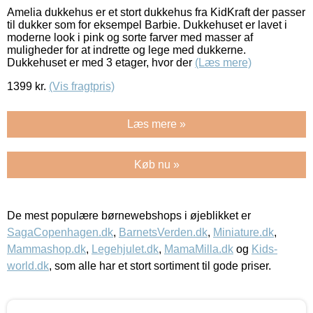
Amelia dukkehus er et stort dukkehus fra KidKraft der passer
til dukker som for eksempel Barbie. Dukkehuset er lavet i
moderne look i pink og sorte farver med masser af
muligheder for at indrette og lege med dukkerne.
Dukkehuset er med 3 etager, hvor der
(Læs mere)
1399
kr.
(Vis fragtpris)
Læs mere »
Køb nu »
De mest populære børnewebshops i øjeblikket er
SagaCopenhagen.dk
,
BarnetsVerden.dk
,
Miniature.dk
,
Mammashop.dk
,
Legehjulet.dk
,
MamaMilla.dk
og
Kids-
world.dk
, som alle har et stort sortiment til gode priser.