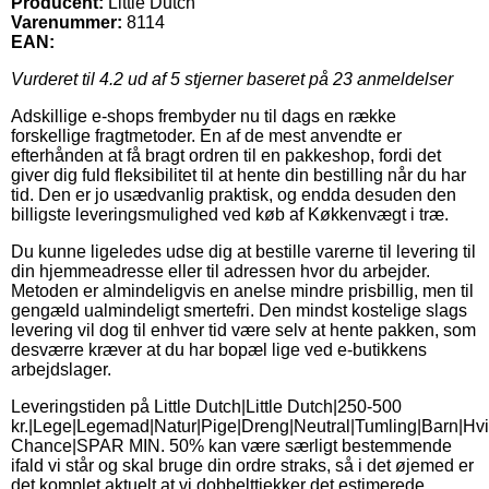
Producent:
Little Dutch
Varenummer:
8114
EAN:
Vurderet til
4.2
ud af 5 stjerner baseret på
23
anmeldelser
Adskillige e-shops frembyder nu til dags en række
forskellige fragtmetoder. En af de mest anvendte er
efterhånden at få bragt ordren til en pakkeshop, fordi det
giver dig fuld fleksibilitet til at hente din bestilling når du har
tid. Den er jo usædvanlig praktisk, og endda desuden den
billigste leveringsmulighed ved køb af Køkkenvægt i træ.
Du kunne ligeledes udse dig at bestille varerne til levering til
din hjemmeadresse eller til adressen hvor du arbejder.
Metoden er almindeligvis en anelse mindre prisbillig, men til
gengæld ualmindeligt smertefri. Den mindst kostelige slags
levering vil dog til enhver tid være selv at hente pakken, som
desværre kræver at du har bopæl lige ved e-butikkens
arbejdslager.
Leveringstiden på Little Dutch|Little Dutch|250-500
kr.|Lege|Legemad|Natur|Pige|Dreng|Neutral|Tumling|Barn|Hvi
Chance|SPAR MIN. 50% kan være særligt bestemmende
ifald vi står og skal bruge din ordre straks, så i det øjemed er
det komplet aktuelt at vi dobbelttjekker det estimerede