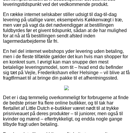
leveringstidspunkt ved det vedkommende produkt.
En række internet selskaber stiller udsigt til dag-til-dag
levering på utallige varer, eksempelvis Køkkenvægt i træ,
men vær på vagt da det nødvendiggør at bestillingen
fuldbyrdes før et givent tidspunkt, sådan at de har mulighed
for at nå at få bestillingen sendt afsted inden
lagermedarbejderne får fri.
En hel del internet webshops yder levering uden betaling,
men i de fleste tilfælde gælder det kun hvis man shopper for
en konkret sum. I øvrigt kan man snuppe den mest
betalelige leveringsmodel, som tit – hvad end du befinder
sig tæt på Vejle, Frederikshavn eller Helsinge – vil blive at få
fragtfirmaet til at bringe din pakke til et afhentningssted.
Det er i dag temmelig overkommeligt for forbrugerne at finde
de bedste priser fra flere online butikker, og til tak har
flertallet af Little Dutch e-butikker været nødt til at trykke
prisniveauet på deres produkter – til juniorer, men også til
kvinder og mænd – eftertrykkeligt, og endda nogle gange
tilbyde fragt uden betaling.