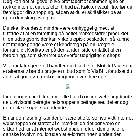
Dog kan det alligevel blive profitabelt at sammenligne en
række internet outlets efter tilbud på Køkkenvægt i træ før du
færdiggør din shopping, sådan at du er skråsikker på at
opnå den skarpeste pris.
Du skal ikke desto mindre være omhyggelig med, at i
tilfælde af at en forretning på nettet markedsfører produkter
til en udsalgspris der kan virke utopisk beskeden, så kunne
det mange gange være et kendetegn på en uægte e-
forhandler. Kortkøb er på den anden side omfattet af en
forordning, som skærmer os overfor uoprigtige e-shops.
Vi anbefaler generelt handler med kort eller MobilePay. Som
et alternativ bør du bruge et tilbud som fx ViaBill, forudsat du
agter at godtgøre omkostningerne over flere uger.
Inden nogen bestiller i en Little Dutch online webshop burde
de utvivlsomt betragte netshoppens betingelser, det er dog
gerne ikke super spændende.
En anden løsning kan derfor være at efterse hvorvidt internet
webshoppen er støttet af e-mærket, da det bør være en
sikkerhed for at internet webshoppen følger den officielle
danske lovgivning, foruden at e-forretningen undertiden