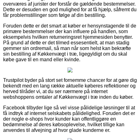
overværes af jurister der forstår de gældende bestemmelser.
Dette er desuden en god mulighed for at få hjælp, såfremt du
får problemstillinger som følge af din bestilling.
Foruden dette er det smart at køber er hensynstagende til de
primære bestemmelser der kan influere på handlen, som
eksempelvis hvilken returneringsret hjemmesiden benytter.
På grund af dette er det tilmed essesentielt, at man stadig
gemmer sin ordremail, så man når som helst kan bekræfte
sin bestilling af Køkkenvægt i træ, ligegyldigt om du skal
købe gave til en mand eller kvinde.
Trustpilot byder på stort set fornemme chancer for at gøre dig
bekendt med en lang række aktuelle køberes reflektioner og
herved tilråder vi, at du ser nærmere på internet
webshoppens omtaler af Køkkenvægt i træ inden du køber.
Facebook tilbyder lige så vel visse pålidelige løsninger til at
få indtryk af internet selskabets pålidelighed. Foruden det er
der nogle e-shops hvor kunder kan offentliggøre en
bedømmelse af deres købsoplevelse, hvilket tillige kan
anvendes til afvejning af hvor glade kunderne er.