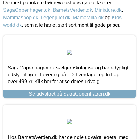
De mest populære børnewebshops i øjeblikket er
SagaCopenhagen.dk
,
BarnetsVerden.dk
,
Miniature.dk
,
Mammashop.dk
,
Legehjulet.dk
,
MamaMilla.dk
og
Kids-
world.dk
, som alle har et stort sortiment til gode priser.
SagaCopenhagen.dk sælger økologisk og bæredygtigt
udstyr til børn. Levering på 1-3 hverdage, og fri fragt
over 499 kr. Klik her for at se deres udvalg.
Se udvalget på SagaCopenhagen.dk
Hos BarnetsVerden.dk har de nøje udvalgt legetøj med