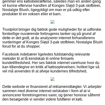
gemmer ens købsbekræftelse, således man en anden gang
vil kunne eftervise handlen af Konges Sløjd 3-pak stofbleer,
Nostalgie Blush, ligegyldigt om man er på udkig efter
produkter til en voksen eller et barn.
Trustpilot bringer dig faktisk gode muligheder for at udforske
forskellige nuværende forbrugeres tanker og på grund af
dette er det godt, at du analyserer internet forhandlerens
vurderinger af Konges Sløjd 3-pak stofbleer, Nostalgie Blush
forud for at du shopper.
Facebook indebærer ligeledes fuldstændig relevante
metoder til at få kendskab til online firmaets
kundetilfredshed. Her ses faktisk internet varehuse hvor du
kan tilkendegive en kritik af købsoplevelsen, hvilket lige så
vel må anvendes til at afveje kundernes tilfredshed.
Dette website er finansieret af reklameindtægter. Vi arbejder
sammen med diverse internet selskaber i form af at vi
annoncerer forretningernes varer, og tjener honorar såfremt
den besøgende vi sender videre fuldfører et køb.