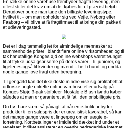
En række online varehuse frembyder fragtfri levering, men
oftest stiller det krav om at der købes for et præcist beløb.
Derudover burde man tage den billigste leveringstype,
hvilket tit – om man opholder sig ved Vejle, Nyborg eller
Faaborg – vil blive at få fragtfirmaet til at bringe din pakke til
et udleveringssted.
Det er i dag temmelig let for almindelige mennesker at
sammenholde priser i blandt flere online virksomheder, og til
tak har utallige Kongesløjd online webshops været tvunget
til at trykke udsalgspriserne på deres varer – til juniorer, og
ligeledes også til kvinder og mænd – helt i bund, og endda
nogle gange love fragt uden beregning.
Til gengæld kan det ikke desto mindre vise sig profitabelt at
udforske nogle enkelte online varehuse efter udsalg på
Konges Sløjd 3-pak stofbleer, Nostalgie Blush før du køber,
således at man er garanteret at få fat i den prisbilligste pris.
Du bør bare være så påvagt, at når en e-butik udbyder
produkter til en salgspris der er urealistisk favorabel, så kan
det mange gange være et fingerpeg om en uægte e-
forretning. Kortbetalinger er imidlertid dækket ind under et
regelsæt, hvilket assisterer en overfor bedrageriske internet