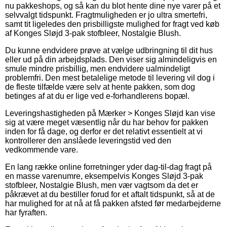
nu pakkeshops, og så kan du blot hente dine nye varer på et
selvvalgt tidspunkt. Fragtmuligheden er jo ultra smertefri,
samt tit ligeledes den prisbilligste mulighed for fragt ved køb
af Konges Sløjd 3-pak stofbleer, Nostalgie Blush.
Du kunne endvidere prøve at vælge udbringning til dit hus
eller ud på din arbejdsplads. Den viser sig almindeligvis en
smule mindre prisbillig, men endvidere ualmindeligt
problemfri. Den mest betalelige metode til levering vil dog i
de fleste tilfælde være selv at hente pakken, som dog
betinges af at du er lige ved e-forhandlerens bopæl.
Leveringshastigheden på Mærker > Konges Sløjd kan vise
sig at være meget væsentlig når du har behov for pakken
inden for få dage, og derfor er det relativt essentielt at vi
kontrollerer den anslåede leveringstid ved den
vedkommende vare.
En lang række online forretninger yder dag-til-dag fragt på
en masse varenumre, eksempelvis Konges Sløjd 3-pak
stofbleer, Nostalgie Blush, men vær vagtsom da det er
påkrævet at du bestiller forud for et aftalt tidspunkt, så at de
har mulighed for at nå at få pakken afsted før medarbejderne
har fyraften.