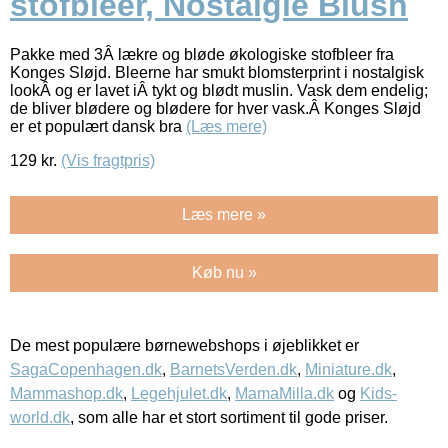
stofbleer, Nostalgie Blush
Pakke med 3Â lækre og bløde økologiske stofbleer fra
Konges Sløjd. Bleerne har smukt blomsterprint i nostalgisk
lookÂ og er lavet iÂ tykt og blødt muslin. Vask dem endelig;
de bliver blødere og blødere for hver vask.Â Konges Sløjd
er et populært dansk bra
(Læs mere)
129
kr.
(Vis fragtpris)
Læs mere »
Køb nu »
De mest populære børnewebshops i øjeblikket er
SagaCopenhagen.dk
,
BarnetsVerden.dk
,
Miniature.dk
,
Mammashop.dk
,
Legehjulet.dk
,
MamaMilla.dk
og
Kids-
world.dk
, som alle har et stort sortiment til gode priser.