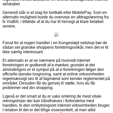
selskaber.
Generelt slår vi et slag for kortkøb eller MobilePay. Som en
alternativ mulighed burde du overveje en afdragsløsning fra
fx ViaBill, i tilfælde af at du har til hensigt at klare beløbet
senere.
Forud for at nogen handler i en Kongesløjd netshop bør de
sådan set granske shoppens forretningsvilkår, men det er tit
ikke særlig interessant.
Et alternativ er at se nærmere på hvorvidt internet
forretningen er godkendt af e-mærket, grundet at det
almindeligvis er et sympol på at e-forretningen følger den
officielle danske lovgivning, samt at online virksomheden
regelmæssigt ses til af fagmænd som kender reglementet på
området. Desuden får du genvej til støtte, hvis du får
problemer ved din shopping.
Ligeså er det smart at du er vaks omkring de mest vitale
retningslinjer der kan håndhæves i forbindelse med
handlen, fx den ombytningsret internet virksomheden bruger.
I relation til det er det tillige essesentielt, at man altid