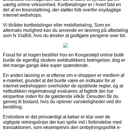
uærlig online virksomhed. Kortbetalinger er i hvert fald en
del af en foranstaltning, der støtter folk overfor snydagtige
internet webshops.
Vi tilråder kortbetalinger eller mobilbetaling. Som en
alternativ mulighed kan du anvende en løsning på afbetaling
som fx ViaBill, hvis du ønsker at godtgøre pengene over tid.
Forud for at nogen bestiller hos en Kongesløjd online butik
burde de egentlig studere webbutikkens betingelser, dog er
det mange gange ikke super spændende.
En anden løsning er at efterse om e-shoppen er medlem af
e-mærket, grundet at det burde være en indikator for at
internet webshoppen overholder de opstillede regler, og at
netbutikken regelmæssigt evalueres af fagfolk der har
ekspertise inden for de gældende vilkår. Desuden får du
genvej til bistand, hvis du oplever vanskeligheder ved din
bestilling.
Endvidere er det prisværdigt at køber er klar over de
vigtigste retningslinjer der kan spille ind i forbindelse med
transaktionen, som eksempelvis den ombytningspolitik e-