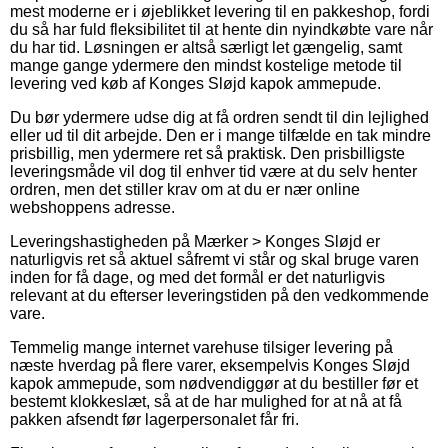
mest moderne er i øjeblikket levering til en pakkeshop, fordi
du så har fuld fleksibilitet til at hente din nyindkøbte vare når
du har tid. Løsningen er altså særligt let gængelig, samt
mange gange ydermere den mindst kostelige metode til
levering ved køb af Konges Sløjd kapok ammepude.
Du bør ydermere udse dig at få ordren sendt til din lejlighed
eller ud til dit arbejde. Den er i mange tilfælde en tak mindre
prisbillig, men ydermere ret så praktisk. Den prisbilligste
leveringsmåde vil dog til enhver tid være at du selv henter
ordren, men det stiller krav om at du er nær online
webshoppens adresse.
Leveringshastigheden på Mærker > Konges Sløjd er
naturligvis ret så aktuel såfremt vi står og skal bruge varen
inden for få dage, og med det formål er det naturligvis
relevant at du efterser leveringstiden på den vedkommende
vare.
Temmelig mange internet varehuse tilsiger levering på
næste hverdag på flere varer, eksempelvis Konges Sløjd
kapok ammepude, som nødvendiggør at du bestiller før et
bestemt klokkeslæt, så at de har mulighed for at nå at få
pakken afsendt før lagerpersonalet får fri.