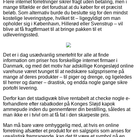
Flere internet forretninger sikrer fragt uden betaling, men i
mange tilfælde er det forudsat at du køber for et præcist
beløb. Som alternativ burde du beslutte sig for den mindst
kostelige leveringstype, hvilket tit – ligegyldigt om man
opholder sig i København, Hillerød eller Svenstrup – vil
blive at få fragtfirmaet til at bringe pakken til et
udleveringssted.
Det er i dag usædvanlig smertefrit for alle at finde
information om priser hos forskellige internet firmaer i
Danmark, og med det motiv har adskillige Kongesløjd online
varehuse været tvunget til at nedskære salgspriserne på
mange af deres produkter – til piger og drenge, og ligeledes
til herrer og damer – drastisk, og endda nogle gange sikre
portofri levering.
Derfor kan det stadigvæk blive rentabelt at checke nogle e-
forhandlere efter rabatkoder på Konges Sløjd kapok
ammepude inden du gennemfører din bestilling, således at
man ikke er i tvivl om at få fat i den skarpeste pris.
Man må bare være omhyggelig med, at hvis en online
forretning afsætter et produkt for en salgspris som anses for
urealistisk fremragende, kan det tit være et symbol på en