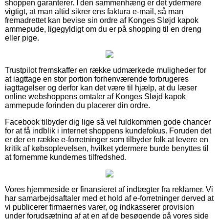
shoppen garanterer. I den sammenhæng er det ydermere
vigtigt, at man altid sikrer ens faktura e-mail, så man
fremadrettet kan bevise sin ordre af Konges Sløjd kapok
ammepude, ligegyldigt om du er på shopping til en dreng
eller pige.
Trustpilot fremskaffer en række udmærkede muligheder for
at iagttage en stor portion forhenværende forbrugeres
iagttagelser og derfor kan det være til hjælp, at du læser
online webshoppens omtaler af Konges Sløjd kapok
ammepude forinden du placerer din ordre.
Facebook tilbyder dig lige så vel fuldkommen gode chancer
for at få indblik i internet shoppens kundefokus. Foruden det
er der en række e-forretninger som tilbyder folk at levere en
kritik af købsoplevelsen, hvilket ydermere burde benyttes til
at fornemme kundernes tilfredshed.
Vores hjemmeside er finansieret af indtægter fra reklamer. Vi
har samarbejdsaftaler med et hold af e-forretninger derved at
vi publicerer firmaernes varer, og indkasserer provision
under forudsætning af at en af de besøgende på vores side