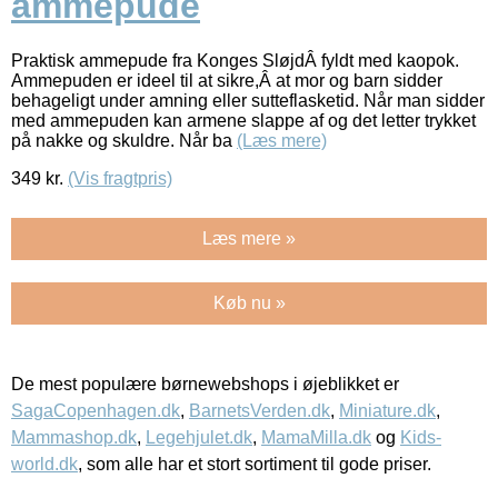
ammepude
Praktisk ammepude fra Konges SløjdÂ fyldt med kaopok.
Ammepuden er ideel til at sikre,Â at mor og barn sidder
behageligt under amning eller sutteflasketid. Når man sidder
med ammepuden kan armene slappe af og det letter trykket
på nakke og skuldre. Når ba
(Læs mere)
349
kr.
(Vis fragtpris)
Læs mere »
Køb nu »
De mest populære børnewebshops i øjeblikket er
SagaCopenhagen.dk
,
BarnetsVerden.dk
,
Miniature.dk
,
Mammashop.dk
,
Legehjulet.dk
,
MamaMilla.dk
og
Kids-
world.dk
, som alle har et stort sortiment til gode priser.