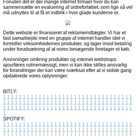
Foruden det er der mange internet firmaer hvor du kan
sammensætte en evaluering af ordreforløbet, som lige så vel
må udnyttes til at få et indblik i hvor glade kunderne er.
Dette website er finansieret af reklameindtægter. Vi har et
fast samarbejde med en gruppe af internet handler idet vi
formidler virksomhedernes produkter, og tager imod betaling
under forudsætning af at vores besøgende foretager et køb.
Anvisninger omkring produkter og internet webshops
ajourføres rutinemæssigt, men vi kan ikke stilles ansvarlig
for forandringer der kan være iværksat efter at vi sidste gang
opdaterede vores oplysninger.
BITLY:
1
1
1
1
1
1
1
1
1
1
1
1
1
1
1
1
1
1
1
1
1
1
1
1
1
1
1
1
1
1
1
1
1
1
1
1
1
1
1
1
1
1
1
1
1
1
1
1
1
1
1
1
1
1
1
1
1
1
1
1
1
1
1
1
1
1
1
1
1
1
1
1
1
1
1
1
1
1
1
1
1
1
1
1
1
1
1
1
1
1
1
1
1
1
1
1
1
1
1
1
SPOTIFY:
1
1
1
1
1
1
1
1
1
1
1
1
1
1
1
1
1
1
1
1
1
1
1
1
1
1
1
1
1
1
1
1
1
1
1
1
1
1
1
1
1
1
1
1
1
1
1
1
1
1
1
1
1
1
1
1
1
1
1
1
1
1
1
1
1
1
1
1
1
1
1
1
1
1
1
1
1
1
1
1
1
1
1
1
1
1
1
1
1
1
1
1
1
1
1
1
1
1
1