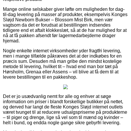
Mange online selskaber giver løfte om muligheden for dag-
til-dag levering på masser af produkter, eksempelvis Konges
Sløjd Newborn Bukser – Blossom Mist Birk, men vær
vagtsom da det er forudsat at bestillingen indsendes
tidligere end et aftalt klokkeslæt, så at de har mulighed for at
nå at få pakken afsendt før lagermedarbejderne drager
hjemad.
Nogle enkelte internet virksomheder yder fragtfri levering,
men i mange tilfælde påkræves det at der indkøbes for en
præcis sum. Desuden må man gribe den mindst kostelige
metode til levering, hvilket tit – hvad end man bor tæt på
Hørsholm, Grenaa eller Assens – vil blive at få dem til at
levere bestillingen til en pakkeshop.
Det er jo usædvanlig nemt for alle og enhver at søge
information om priser i blandt forskellige butikker på nettet,
og derved har langt de fleste Konges Sløjd internet outlets
været tvunget til at reducere udsalgspriserne på produkterne
– til piger og drenge, lige så vel som til mænd og kvinder –
helt i bund, og endda nogle gange sikre gebyrfri levering.