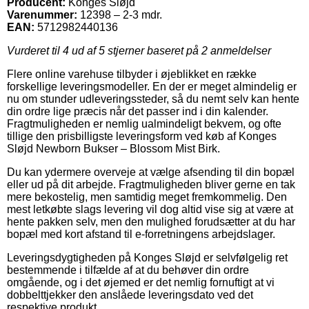
Producent:
Konges Sløjd
Varenummer:
12398 – 2-3 mdr.
EAN:
5712982440136
Vurderet til
4
ud af 5 stjerner baseret på
2
anmeldelser
Flere online varehuse tilbyder i øjeblikket en række
forskellige leveringsmodeller. En der er meget almindelig er
nu om stunder udleveringssteder, så du nemt selv kan hente
din ordre lige præcis når det passer ind i din kalender.
Fragtmuligheden er nemlig ualmindeligt bekvem, og ofte
tillige den prisbilligste leveringsform ved køb af Konges
Sløjd Newborn Bukser – Blossom Mist Birk.
Du kan ydermere overveje at vælge afsending til din bopæl
eller ud på dit arbejde. Fragtmuligheden bliver gerne en tak
mere bekostelig, men samtidig meget fremkommelig. Den
mest letkøbte slags levering vil dog altid vise sig at være at
hente pakken selv, men den mulighed forudsætter at du har
bopæl med kort afstand til e-forretningens arbejdslager.
Leveringsdygtigheden på Konges Sløjd er selvfølgelig ret
bestemmende i tilfælde af at du behøver din ordre
omgående, og i det øjemed er det nemlig fornuftigt at vi
dobbelttjekker den anslåede leveringsdato ved det
respektive produkt.