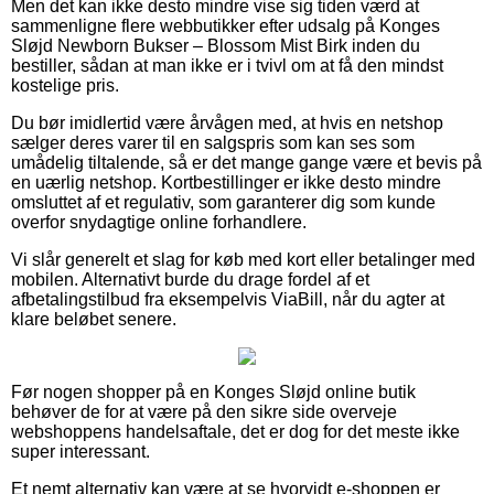
Men det kan ikke desto mindre vise sig tiden værd at
sammenligne flere webbutikker efter udsalg på Konges
Sløjd Newborn Bukser – Blossom Mist Birk inden du
bestiller, sådan at man ikke er i tvivl om at få den mindst
kostelige pris.
Du bør imidlertid være årvågen med, at hvis en netshop
sælger deres varer til en salgspris som kan ses som
umådelig tiltalende, så er det mange gange være et bevis på
en uærlig netshop. Kortbestillinger er ikke desto mindre
omsluttet af et regulativ, som garanterer dig som kunde
overfor snydagtige online forhandlere.
Vi slår generelt et slag for køb med kort eller betalinger med
mobilen. Alternativt burde du drage fordel af et
afbetalingstilbud fra eksempelvis ViaBill, når du agter at
klare beløbet senere.
Før nogen shopper på en Konges Sløjd online butik
behøver de for at være på den sikre side overveje
webshoppens handelsaftale, det er dog for det meste ikke
super interessant.
Et nemt alternativ kan være at se hvorvidt e-shoppen er