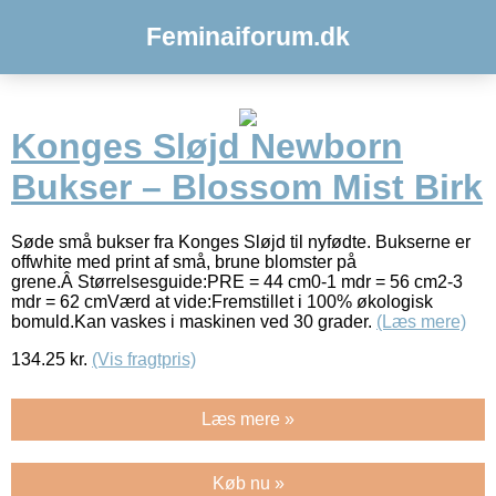
Feminaiforum.dk
Konges Sløjd Newborn
Bukser – Blossom Mist Birk
Søde små bukser fra Konges Sløjd til nyfødte. Bukserne er
offwhite med print af små, brune blomster på
grene.Â Størrelsesguide:PRE = 44 cm0-1 mdr = 56 cm2-3
mdr = 62 cmVærd at vide:Fremstillet i 100% økologisk
bomuld.Kan vaskes i maskinen ved 30 grader.
(Læs mere)
134.25
kr.
(Vis fragtpris)
Læs mere »
Køb nu »