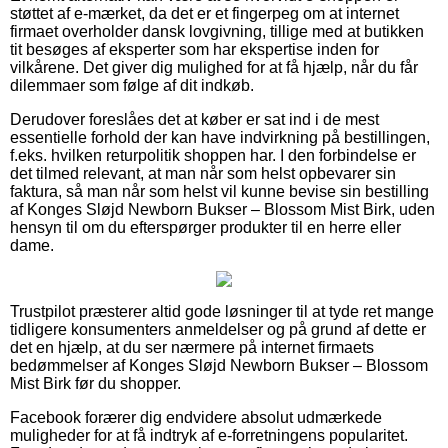
støttet af e-mærket, da det er et fingerpeg om at internet
firmaet overholder dansk lovgivning, tillige med at butikken
tit besøges af eksperter som har ekspertise inden for
vilkårene. Det giver dig mulighed for at få hjælp, når du får
dilemmaer som følge af dit indkøb.
Derudover foreslåes det at køber er sat ind i de mest
essentielle forhold der kan have indvirkning på bestillingen,
f.eks. hvilken returpolitik shoppen har. I den forbindelse er
det tilmed relevant, at man når som helst opbevarer sin
faktura, så man når som helst vil kunne bevise sin bestilling
af Konges Sløjd Newborn Bukser – Blossom Mist Birk, uden
hensyn til om du efterspørger produkter til en herre eller
dame.
Trustpilot præsterer altid gode løsninger til at tyde ret mange
tidligere konsumenters anmeldelser og på grund af dette er
det en hjælp, at du ser nærmere på internet firmaets
bedømmelser af Konges Sløjd Newborn Bukser – Blossom
Mist Birk før du shopper.
Facebook forærer dig endvidere absolut udmærkede
muligheder for at få indtryk af e-forretningens popularitet.