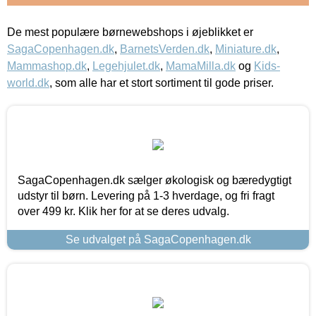
De mest populære børnewebshops i øjeblikket er
SagaCopenhagen.dk
,
BarnetsVerden.dk
,
Miniature.dk
,
Mammashop.dk
,
Legehjulet.dk
,
MamaMilla.dk
og
Kids-
world.dk
, som alle har et stort sortiment til gode priser.
SagaCopenhagen.dk sælger økologisk og bæredygtigt
udstyr til børn. Levering på 1-3 hverdage, og fri fragt
over 499 kr. Klik her for at se deres udvalg.
Se udvalget på SagaCopenhagen.dk