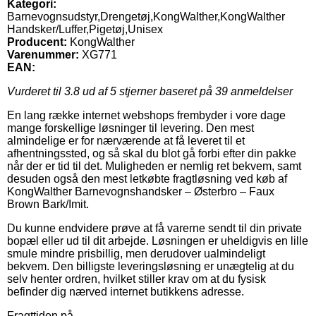
Kategori:
Barnevognsudstyr,Drengetøj,KongWalther,KongWalther
Handsker/Luffer,Pigetøj,Unisex
Producent:
KongWalther
Varenummer:
XG771
EAN:
Vurderet til
3.8
ud af 5 stjerner baseret på
39
anmeldelser
En lang række internet webshops frembyder i vore dage
mange forskellige løsninger til levering. Den mest
almindelige er for nærværende at få leveret til et
afhentningssted, og så skal du blot gå forbi efter din pakke
når der er tid til det. Muligheden er nemlig ret bekvem, samt
desuden også den mest letkøbte fragtløsning ved køb af
KongWalther Barnevognshandsker – Østerbro – Faux
Brown Bark/Imit.
Du kunne endvidere prøve at få varerne sendt til din private
bopæl eller ud til dit arbejde. Løsningen er uheldigvis en lille
smule mindre prisbillig, men derudover ualmindeligt
bekvem. Den billigste leveringsløsning er unægtelig at du
selv henter ordren, hvilket stiller krav om at du fysisk
befinder dig nærved internet butikkens adresse.
Fragttiden på