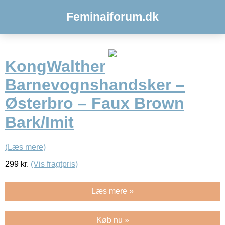
Feminaiforum.dk
KongWalther
Barnevognshandsker –
Østerbro – Faux Brown
Bark/Imit
(Læs mere)
299
kr.
(Vis fragtpris)
Læs mere »
Køb nu »