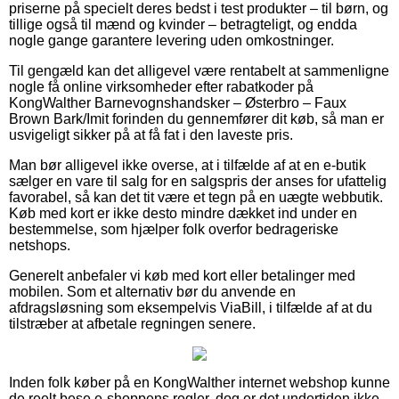
priserne på specielt deres bedst i test produkter – til børn, og
tillige også til mænd og kvinder – betragteligt, og endda
nogle gange garantere levering uden omkostninger.
Til gengæld kan det alligevel være rentabelt at sammenligne
nogle få online virksomheder efter rabatkoder på
KongWalther Barnevognshandsker – Østerbro – Faux
Brown Bark/Imit forinden du gennemfører dit køb, så man er
usvigeligt sikker på at få fat i den laveste pris.
Man bør alligevel ikke overse, at i tilfælde af at en e-butik
sælger en vare til salg for en salgspris der anses for ufattelig
favorabel, så kan det tit være et tegn på en uægte webbutik.
Køb med kort er ikke desto mindre dækket ind under en
bestemmelse, som hjælper folk overfor bedrageriske
netshops.
Generelt anbefaler vi køb med kort eller betalinger med
mobilen. Som et alternativ bør du anvende en
afdragsløsning som eksempelvis ViaBill, i tilfælde af at du
tilstræber at afbetale regningen senere.
Inden folk køber på en KongWalther internet webshop kunne
de reelt bese e-shoppens regler, dog er det undertiden ikke