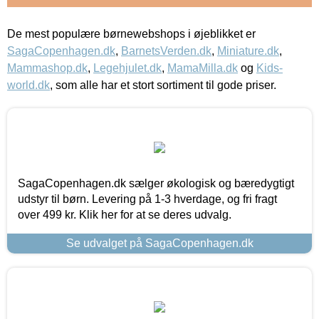
De mest populære børnewebshops i øjeblikket er
SagaCopenhagen.dk
,
BarnetsVerden.dk
,
Miniature.dk
,
Mammashop.dk
,
Legehjulet.dk
,
MamaMilla.dk
og
Kids-
world.dk
, som alle har et stort sortiment til gode priser.
SagaCopenhagen.dk sælger økologisk og bæredygtigt
udstyr til børn. Levering på 1-3 hverdage, og fri fragt
over 499 kr. Klik her for at se deres udvalg.
Se udvalget på SagaCopenhagen.dk