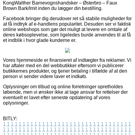
KongWalther Barnevognshandsker – Østerbro – Faux
Brown Bark/Imit inden du lægger din bestilling.
Facebook bringer dig derudover ret så stabile muligheder for
at få indtryk af e-handlens popularitet. Desuden ser vi faktisk
online webshops som gør det muligt at levere en omtale af
deres købsoplevelse, som ligeledes burde anvendes til at få
et indblik i hvor glade kunderne er.
Vores hjemmeside er finansieret af indtægter fra reklamer. Vi
har aftaler med en del webbutikker eftersom vi publicerer
butikkernes produkter, og tjener betaling i tilfælde af at den
person vi sender videre laver et indkøb.
Oplysninger om tilbud og online forretninger opretholdes
løbende, men vi ønsker ikke at tage ansvar for rettelser der
eventuelt er lavet efter seneste opdatering af vores
oplysninger.
BITLY:
1
1
1
1
1
1
1
1
1
1
1
1
1
1
1
1
1
1
1
1
1
1
1
1
1
1
1
1
1
1
1
1
1
1
1
1
1
1
1
1
1
1
1
1
1
1
1
1
1
1
1
1
1
1
1
1
1
1
1
1
1
1
1
1
1
1
1
1
1
1
1
1
1
1
1
1
1
1
1
1
1
1
1
1
1
1
1
1
1
1
1
1
1
1
1
1
1
1
1