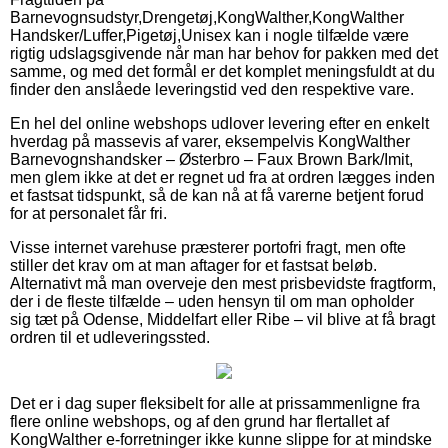
Barnevognsudstyr,Drengetøj,KongWalther,KongWalther
Handsker/Luffer,Pigetøj,Unisex kan i nogle tilfælde være
rigtig udslagsgivende når man har behov for pakken med det
samme, og med det formål er det komplet meningsfuldt at du
finder den anslåede leveringstid ved den respektive vare.
En hel del online webshops udlover levering efter en enkelt
hverdag på massevis af varer, eksempelvis KongWalther
Barnevognshandsker – Østerbro – Faux Brown Bark/Imit,
men glem ikke at det er regnet ud fra at ordren lægges inden
et fastsat tidspunkt, så de kan nå at få varerne betjent forud
for at personalet får fri.
Visse internet varehuse præsterer portofri fragt, men ofte
stiller det krav om at man aftager for et fastsat beløb.
Alternativt må man overveje den mest prisbevidste fragtform,
der i de fleste tilfælde – uden hensyn til om man opholder
sig tæt på Odense, Middelfart eller Ribe – vil blive at få bragt
ordren til et udleveringssted.
Det er i dag super fleksibelt for alle at prissammenligne fra
flere online webshops, og af den grund har flertallet af
KongWalther e-forretninger ikke kunne slippe for at mindske