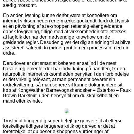
særlig morsomt.
En anden løsning kunne derfor være at kontrollere om
internet virksomheden er e-mærke godkendt, fordi det typisk
er en påvisning af at e-shoppen retter sig efter gældende
dansk lovgivning, tillige med at virksomheden ofte efterses
af fagfolk der har den nødvendige knowhow om de
gældende regler. Desuden giver det dig anledning til at blive
assisteret, såfremt du møder problemer i processen med din
ordre.
Derudover er det smart at køberen er sat ind i de mest
basale reglementer der har indvirkning på handlen, fx den
returpolitik internet virksomheden benytter. I den forbindelse
er det virkelig relevant, at man permanent bevarer sin
ordrekvittering, så man senere vil kunne dokumentere sit
køb af KongWalther Barnevognshandsker – Østerbro – Faux
Brown Bark/Imit, uden hensyn til om du skal købe til en
mand eller kvinde.
Trustpilot bringer dig super belejlige genveje til at efterse
forskellige tidligere brugeres kritik og derved er det at
foretrække, at du beser e-shoppens vurderinger af