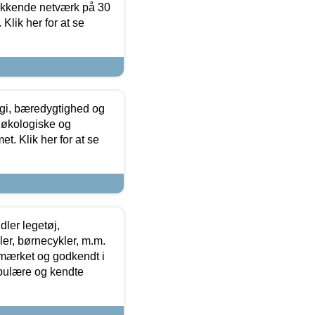
ækkende netværk på 30
Klik her for at se
gi, bæredygtighed og
 økologiske og
t. Klik her for at se
ler legetøj,
r, børnecykler, m.m.
-mærket og godkendt i
opulære og kendte