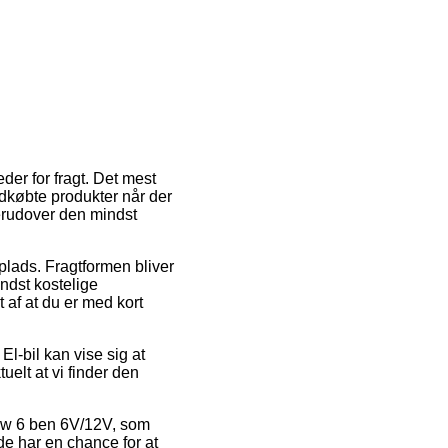
der for fragt. Det mest
ndkøbte produkter når der
derudover den mindst
lads. Fragtformen bliver
ndst kostelige
 af at du er med kort
 El-bil kan vise sig at
elt at vi finder den
ow 6 ben 6V/12V, som
de har en chance for at