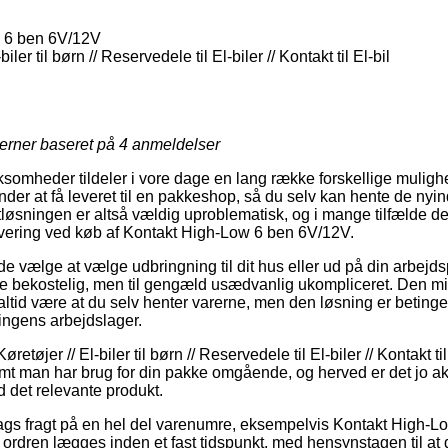
 6 ben 6V/12V
iler til børn // Reservedele til El-biler // Kontakt til El-bil
jerner baseret på
4
anmeldelser
rksomheder tildeler i vore dage en lang række forskellige mulighe
nder at få leveret til en pakkeshop, så du selv kan hente de nyi
gtløsningen er altså vældig uproblematisk, og i mange tilfælde 
evering ved køb af Kontakt High-Low 6 ben 6V/12V.
ælge at vælge udbringning til dit hus eller ud på din arbejdsp
e bekostelig, men til gengæld usædvanlig ukompliceret. Den mi
altid være at du selv henter varerne, men den løsning er betinget
tningens arbejdslager.
etøjer // El-biler til børn // Reservedele til El-biler // Kontakt til
mt man har brug for din pakke omgående, og herved er det jo aktu
d det relevante produkt.
gs fragt på en hel del varenumre, eksempelvis Kontakt High-L
 ordren lægges inden et fast tidspunkt, med hensynstagen til at 