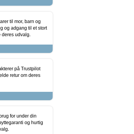
er til mor, barn og
 og adgang til et stort
se deres udvalg.
kterer på Trustpilot
elde retur om deres
brug for under din
yttegaranti og hurtig
valg.