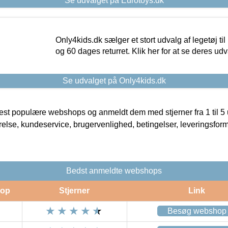
Se udvalget på Eurotoys.dk
Only4kids.dk sælger et stort udvalg af legetøj til
og 60 dages returret. Klik her for at se deres udv
Se udvalget på Only4kids.dk
t populære webshops og anmeldt dem med stjerner fra 1 til 5 ud
rrelse, kundeservice, brugervenlighed, betingelser, leveringsfor
Bedst anmeldte webshops
op
Stjerner
Link
Besøg webshop