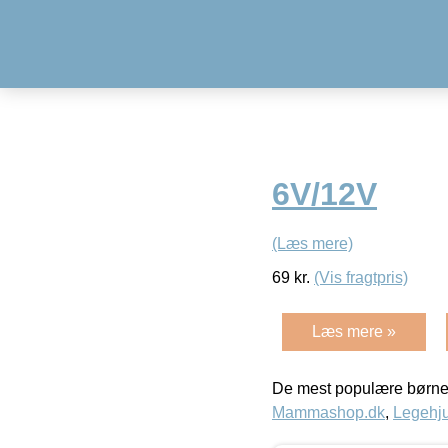
6V/12V
(Læs mere)
69
kr.
(Vis fragtpris)
Læs mere »
De mest populære børne
Mammashop.dk
,
Legehju