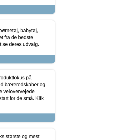
ørnetøj, babytøj,
t fra de bedste
at se deres udvalg.
produktfokus på
med bæreredskaber og
e velovervejede
tart for de små. Klik
ks største og mest