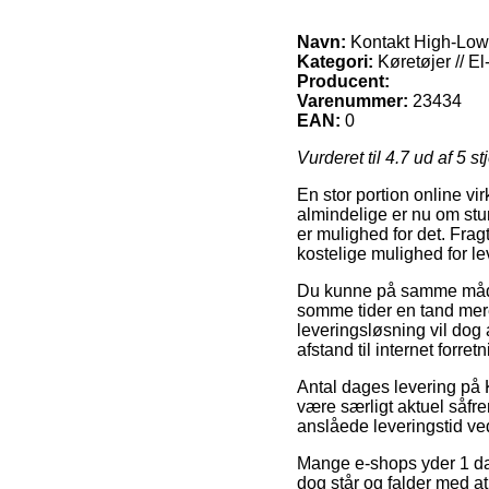
Navn:
Kontakt High-Low
Kategori:
Køretøjer // El-b
Producent:
Varenummer:
23434
EAN:
0
Vurderet til
4.7
ud af 5 st
En stor portion online vi
almindelige er nu om stu
er mulighed for det. Fra
kostelige mulighed for l
Du kunne på samme måde v
somme tider en tand mer
leveringsløsning vil dog 
afstand til internet forre
Antal dages levering på Kør
være særligt aktuel såfre
anslåede leveringstid ve
Mange e-shops yder 1 da
dog står og falder med at