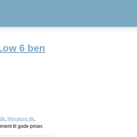
Low 6 ben
.dk
,
Miniature.dk
,
timent til gode priser.