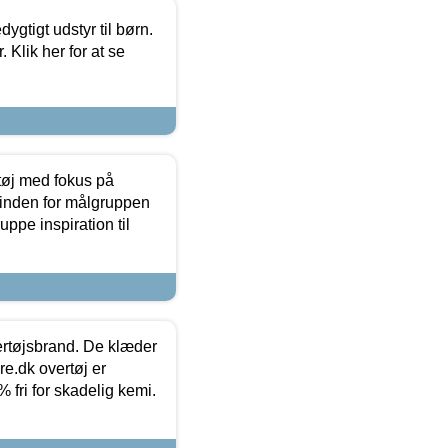
tigt udstyr til børn.
 Klik her for at se
tøj med fokus på
t inden for målgruppen
ppe inspiration til
vertøjsbrand. De klæder
ure.dk overtøj er
fri for skadelig kemi.