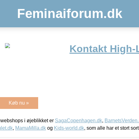
Feminaiforum.dk
Kontakt High-
Køb nu »
webshops i øjeblikket er
SagaCopenhagen.dk
,
BarnetsVerden
let.dk
,
MamaMilla.dk
og
Kids-world.dk
, som alle har et stort sor