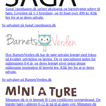
SagaCopenhagen.dk sælger økologisk og bæredygtigt udstyr til
børn. Levering på 1-3 hverdage, og fri fragt over 499 kr. Klik
her for at se deres udvalg.
Se udvalget på SagaCopenhagen.dk
Hos BarnetsVerden.dk har de nøje udvalgt legetøj med fokus
på kvalitet, udvikling og læring. De er specialiseret inden for
målgruppen 0-6 år, og deres legetøj giver netop denne
målgruppe inspiration til lærerig leg. Klik her for at se deres
udvalg.
Se udvalget på BarnetsVerden.dk
Miniature.dk er et førende B Corp certificeret overtøjsbrand. De
klæder børn i alderen 0-12 år på til al slags vejr. Miniature.dk