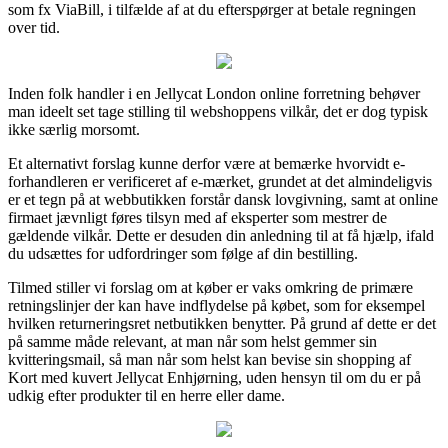
som fx ViaBill, i tilfælde af at du efterspørger at betale regningen
over tid.
Inden folk handler i en Jellycat London online forretning behøver
man ideelt set tage stilling til webshoppens vilkår, det er dog typisk
ikke særlig morsomt.
Et alternativt forslag kunne derfor være at bemærke hvorvidt e-
forhandleren er verificeret af e-mærket, grundet at det almindeligvis
er et tegn på at webbutikken forstår dansk lovgivning, samt at online
firmaet jævnligt føres tilsyn med af eksperter som mestrer de
gældende vilkår. Dette er desuden din anledning til at få hjælp, ifald
du udsættes for udfordringer som følge af din bestilling.
Tilmed stiller vi forslag om at køber er vaks omkring de primære
retningslinjer der kan have indflydelse på købet, som for eksempel
hvilken returneringsret netbutikken benytter. På grund af dette er det
på samme måde relevant, at man når som helst gemmer sin
kvitteringsmail, så man når som helst kan bevise sin shopping af
Kort med kuvert Jellycat Enhjørning, uden hensyn til om du er på
udkig efter produkter til en herre eller dame.