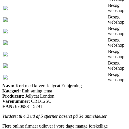
Besøg
webshop
Besøg
webshop
Besøg
webshop
Besøg
webshop
Besøg
webshop
Besøg
webshop
Besøg
webshop
Navn:
Kort med kuvert Jellycat Enhjørning
Kategori:
Enhjørning tema
Producent:
Jellycat London
Varenummer:
CRD12SU
EAN:
670983115291
Vurderet til
4.2
ud af 5 stjerner baseret på
34
anmeldelser
Flere online firmaer udlover i vore dage mange forskellige