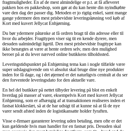
fragtmuligheder. En af de mest almindelige er p.t. at få afleveret
pakken hos en pakkeshop, som gør at du kan hente din nyindkøbte
vare den dag der passer dig. Metoden er jo rigtig enkel, samt mange
gange ydermere den mest prisbevidste leveringsløsning ved køb af
Kort med kuvert Jellycat Enhjørning.
Du bør ydermere påtænke at få ordren bragt til din adresse eller til
hvor du arbejder. Fragttypen viser sig tit en kende dyrere, men
desuden ualmindeligt ligetil. Den mest prisbevidste fragttype kan
ikke benægtes at være at hente ordren selv, men den mulighed
beroer på at du lever nærved online butikkens tilholdssted.
Leveringstidspunktet på Enhjørning tema kan i nogle tilfælde være
super udslagsgivende om vi absolut skal bruge dine nye produkter
inden for få dage, og i det øjemed er det naturligvis centralt at du ser
den forventede leveringsdato for den aktuelle vare.
En hel del butikker på nettet tilbyder levering på blot en enkelt
hverdag på masser af varer, eksempelvis Kort med kuvert Jellycat
Enhjørning, som er afhængig af at transaktionen realiseres inden et
fastsat klokkeslæt, så at de har udsigt til at kunne nå at få de nye
varer sendt afsted inden de logistikansatte holder fyraften.
Visse e-firmaer garanterer levering uden betaling, men ofte er det
kun gældende hvis man handler for en fastsat pris. Desuden skal