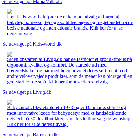
Se udvalget på MamaMilla.dk
Hos Kids-world.dk fører de et kæmpe udvalg af børnetøj,
babytøj, børnesko, tøj og sko til teenagers og meget andet fra de
bedste nationale og internationale brands. Klik her for at se
deres udvalg.
Se udvalget på Kids-world.dk
Siden opstarten af Livrig.dk har de fastholdt et produktfokus på
ergonomi, kvalitet og komfort. De startede ud med
bæreredskaber og har med tiden udvidet deres sortiment med
andre velovervejede produkter, som de mener kan bidrage til en
god start for de små. Klik her for at se deres udvalg.
Se udvalget på Livrig.dk
Babysam.dk blev etableret i 1973 og er Danmarks største og
mest innovative kæde for babyudstyr med et landsdækkende
netværk på 30 detailbutikker, samt institutionssalg og webshop.
Klik her for at se deres udvalg.
Se udvalget på Babysam.dk