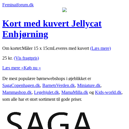
Feminaiforum.dk
Kort med kuvert Jellycat
Enhjørning
Om kortet:Måler 15 x 15cmLeveres med kuvert
(Læs mere)
25
kr.
(Vis fragtpris)
Læs mere »
Køb nu »
De mest populære børnewebshops i øjeblikket er
SagaCopenhagen.dk
,
BarnetsVerden.dk
,
Miniature.dk
,
Mammashop.dk
,
Legehjulet.dk
,
MamaMilla.dk
og
Kids-world.dk
,
som alle har et stort sortiment til gode priser.