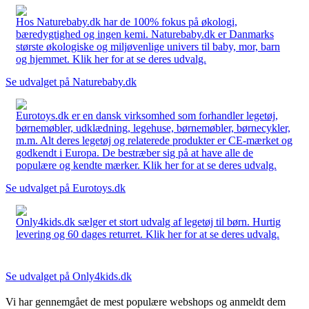
Hos Naturebaby.dk har de 100% fokus på økologi,
bæredygtighed og ingen kemi. Naturebaby.dk er Danmarks
største økologiske og miljøvenlige univers til baby, mor, barn
og hjemmet. Klik her for at se deres udvalg.
Se udvalget på Naturebaby.dk
Eurotoys.dk er en dansk virksomhed som forhandler legetøj,
børnemøbler, udklædning, legehuse, børnemøbler, børnecykler,
m.m. Alt deres legetøj og relaterede produkter er CE-mærket og
godkendt i Europa. De bestræber sig på at have alle de
populære og kendte mærker. Klik her for at se deres udvalg.
Se udvalget på Eurotoys.dk
Only4kids.dk sælger et stort udvalg af legetøj til børn. Hurtig
levering og 60 dages returret. Klik her for at se deres udvalg.
Se udvalget på Only4kids.dk
Vi har gennemgået de mest populære webshops og anmeldt dem