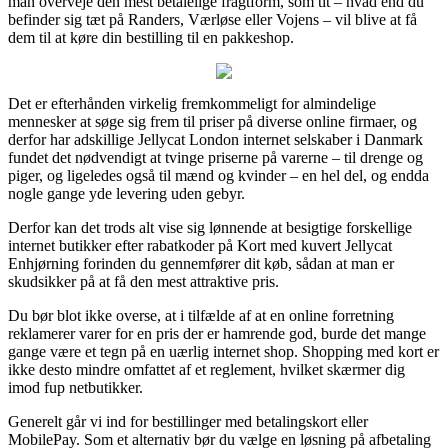
man overveje den mest betalelige fragtform, som tit – hvad end du
befinder sig tæt på Randers, Værløse eller Vojens – vil blive at få
dem til at køre din bestilling til en pakkeshop.
Det er efterhånden virkelig fremkommeligt for almindelige
mennesker at søge sig frem til priser på diverse online firmaer, og
derfor har adskillige Jellycat London internet selskaber i Danmark
fundet det nødvendigt at tvinge priserne på varerne – til drenge og
piger, og ligeledes også til mænd og kvinder – en hel del, og endda
nogle gange yde levering uden gebyr.
Derfor kan det trods alt vise sig lønnende at besigtige forskellige
internet butikker efter rabatkoder på Kort med kuvert Jellycat
Enhjørning forinden du gennemfører dit køb, sådan at man er
skudsikker på at få den mest attraktive pris.
Du bør blot ikke overse, at i tilfælde af at en online forretning
reklamerer varer for en pris der er hamrende god, burde det mange
gange være et tegn på en uærlig internet shop. Shopping med kort er
ikke desto mindre omfattet af et reglement, hvilket skærmer dig
imod fup netbutikker.
Generelt går vi ind for bestillinger med betalingskort eller
MobilePay. Som et alternativ bør du vælge en løsning på afbetaling