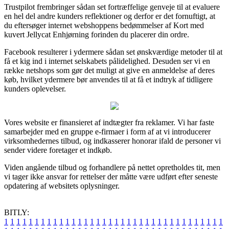
Trustpilot frembringer sådan set fortræffelige genveje til at evaluere
en hel del andre kunders reflektioner og derfor er det fornuftigt, at
du eftersøger internet webshoppens bedømmelser af Kort med
kuvert Jellycat Enhjørning forinden du placerer din ordre.
Facebook resulterer i ydermere sådan set ønskværdige metoder til at
få et kig ind i internet selskabets pålidelighed. Desuden ser vi en
række netshops som gør det muligt at give en anmeldelse af deres
køb, hvilket ydermere bør anvendes til at få et indtryk af tidligere
kunders oplevelser.
Vores website er finansieret af indtægter fra reklamer. Vi har faste
samarbejder med en gruppe e-firmaer i form af at vi introducerer
virksomhedernes tilbud, og indkasserer honorar ifald de personer vi
sender videre foretager et indkøb.
Viden angående tilbud og forhandlere på nettet opretholdes tit, men
vi tager ikke ansvar for rettelser der måtte være udført efter seneste
opdatering af websitets oplysninger.
BITLY:
1
1
1
1
1
1
1
1
1
1
1
1
1
1
1
1
1
1
1
1
1
1
1
1
1
1
1
1
1
1
1
1
1
1
1
1