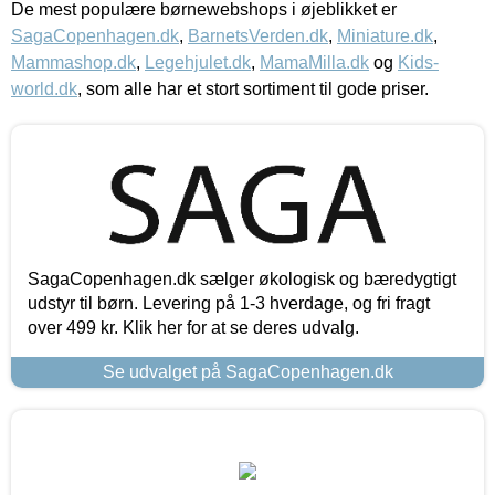
De mest populære børnewebshops i øjeblikket er
SagaCopenhagen.dk
,
BarnetsVerden.dk
,
Miniature.dk
,
Mammashop.dk
,
Legehjulet.dk
,
MamaMilla.dk
og
Kids-
world.dk
, som alle har et stort sortiment til gode priser.
SagaCopenhagen.dk sælger økologisk og bæredygtigt
udstyr til børn. Levering på 1-3 hverdage, og fri fragt
over 499 kr. Klik her for at se deres udvalg.
Se udvalget på SagaCopenhagen.dk