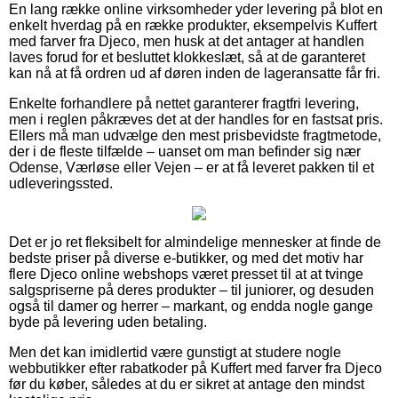
En lang række online virksomheder yder levering på blot en
enkelt hverdag på en række produkter, eksempelvis Kuffert
med farver fra Djeco, men husk at det antager at handlen
laves forud for et besluttet klokkeslæt, så at de garanteret
kan nå at få ordren ud af døren inden de lageransatte får fri.
Enkelte forhandlere på nettet garanterer fragtfri levering,
men i reglen påkræves det at der handles for en fastsat pris.
Ellers må man udvælge den mest prisbevidste fragtmetode,
der i de fleste tilfælde – uanset om man befinder sig nær
Odense, Værløse eller Vejen – er at få leveret pakken til et
udleveringssted.
Det er jo ret fleksibelt for almindelige mennesker at finde de
bedste priser på diverse e-butikker, og med det motiv har
flere Djeco online webshops været presset til at at tvinge
salgspriserne på deres produkter – til juniorer, og desuden
også til damer og herrer – markant, og endda nogle gange
byde på levering uden betaling.
Men det kan imidlertid være gunstigt at studere nogle
webbutikker efter rabatkoder på Kuffert med farver fra Djeco
før du køber, således at du er sikret at antage den mindst