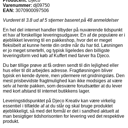
Producent:
Djeco
Varenummer:
dj09750
EAN:
3070900097506
Vurderet til
3.8
ud af 5 stjerner baseret på
48
anmeldelser
En hel del internet handler tilbyder på nuværende tidspunkt
et hav af forskellige leveringsudgaver. En af de populære er i
øjeblikket levering til en pakkeshop, hvor det er meget
fleksibelt at kunne hente din ordre når du har tid. Løsningen
er jo meget smertefri, og typisk ligeledes den billigste
leveringsform ved køb af Kuffert med farver fra Djeco.
Du bør tillige prøve at få ordren sendt til din lejlighed eller
hus eller til dit arbejdes adresse. Fragtløsningen bliver
typisk en kende dyrere, men ydermere ret gnidningsløs. Den
mest prisbevidste fragtmulighed kan ikke modsiges at være
selv at hente pakken, som desværre forudsætter at du lever
med kort afstand til internet butikkens lager.
Leveringstidspunktet på Djeco Kreativ kan være virkelig
essentiel i tilfælde af at du står og skal bruge produktet
øjeblikkeligt, så med det formål er det i sandhed aktuelt at
man besigtiger tidshorisonten for levering ved det respektive
produkt.