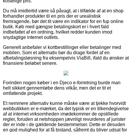
kostelige pris.
Du må imidlertid være så påvagt, at i tilfælde af at en shop
forhandler produkter til en pris der er urealistisk
fremragende, bør det tit være en indikator for en fup online
butik. Køb med gængse betalingskort er i hvert fald
indbefattet af en ordning, hvilket redder kunden imod
snydagtige internet outlets.
Generelt anbefaler vi kortbestillinger eller betalinger med
mobilen. Som et alternativ bør du drage fordel af en
afbetalingsløsning fra eksempelvis ViaBill, ifald du ønsker at
finansiere beløbet senere.
Forinden nogen køber i en Djeco e-forretning burde man
helt sikkert gennemløbe dens vilkår, men det er tit et
omfattende projekt.
Et nemmere alternativ kunne måske være at tjekke hvorvidt
webbutikken er e-mærket, da det typisk er en tilkendegivelse
af at internet virksomheden imødekommer de opstillede
regler, foruden at netshoppen jævnligt revurderes af jurister
der er inde i de gældende bestemmelser. Dette er desuden
en god mulighed for at få bistand, såfremt du bliver udsat for