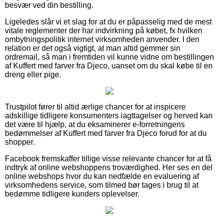
besvær ved din bestilling.
Ligeledes slår vi et slag for at du er påpasselig med de mest
vitale reglementer der har indvirkning på købet, fx hvilken
ombytningspolitik internet virksomheden anvender. I den
relation er det også vigtigt, at man altid gemmer sin
ordremail, så man i fremtiden vil kunne vidne om bestillingen
af Kuffert med farver fra Djeco, uanset om du skal købe til en
dreng eller pige.
Trustpilot fører til altid ærlige chancer for at inspicere
adskillige tidligere konsumenters iagttagelser og herved kan
det være til hjælp, at du eksaminerer e-forretningens
bedømmelser af Kuffert med farver fra Djeco forud for at du
shopper.
Facebook fremskaffer tillige visse relevante chancer for at få
indtryk af online webshoppens troværdighed. Her ses en del
online webshops hvor du kan nedfælde en evaluering af
virksomhedens service, som tilmed bør tages i brug til at
bedømme tidligere kunders oplevelser.