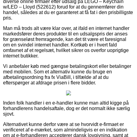
diverse online firmaer efter udsalg på LEGO – Keychain
w/LED – Lloyd (522612) forud for at du gennemfører din
handel, således at du er garanteret at få fat i den prisbilligste
pris.
Man må trods alt være klar over, at ifald en internet handler
markedsfører deres produkter til en udsalgspris der anses
for grænseløst fremragende, kan det tit være et faresignal
om en svindel internet handler. Kortkøb er i hvert fald
omfavnet af et regelsæt, hvilket sikrer os overfor uoprigtige
internet butikker.
Vi anbefaler køb med gængse betalingskort eller betalinger
med mobilen. Som et alternativ kunne du bruge en
afbetalingsordning fra fx ViaBill, i tilfælde af at du
efterspørger at afdrage prisen i flere bidder.
Inden folk handler i en e-handler kunne man altid kigge på
forhandlerens handelsaftale, dog er det normalt ikke særlig
sjovt.
Alternativet kunne derfor være at se hvorvidt e-firmaet er
verificeret af e-mærket, som almindeligvis er en indikation
om at e-forhandleren accepterer dansk lovgivning, samt at