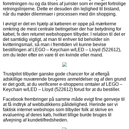
forretningen nu og da tilses af jurister som er meget fortrolige
retningslinjerne. Dette er desuden din lejlighed til bistand,
når du møder dilemmaer i processen med din shopping.
I øvrigt er det en hjælp at køberen er oppe på mærkerne
omkring de mest centrale betingelser der har betydning for
købet, fx den returret webshoppen tilbyder. I relation til det er
det samtidig vigtigt, at man til enhver tid beholder sin
kvitteringsmail, så man i fremtiden vil kunne bevise
bestillingen af LEGO – Keychain w/LED – Lloyd (522612),
om du leder efter en vare til en kvinde eller mand.
Trustpilot tilbyder ganske gode chancer for at eftergå
adskillige nuværende brugeres anmeldelser og af den grund
er det godt, at du verificerer e-shoppens omtaler af LEGO –
Keychain w/LED – Lloyd (522612) forud for at du bestiller.
Facebook frembringer på samme måde evigt fine genveje til
at få indtryk af webbutikkens pålidelighed. Herinde ser vi
faktisk internet webshops som tilbyder folk at skrive en
evaluering af deres køb, hvilket tillige burde bruges til
afvejning af kundetilfredsheden.