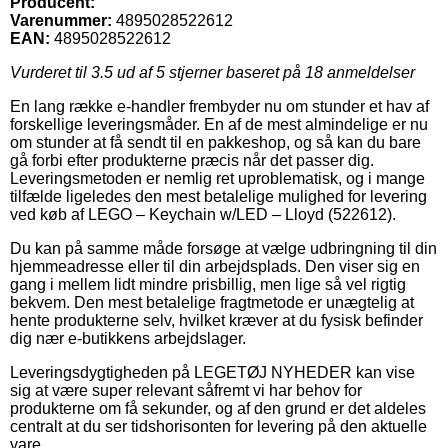
Producent:
Varenummer:
4895028522612
EAN:
4895028522612
Vurderet til
3.5
ud af 5 stjerner baseret på
18
anmeldelser
En lang række e-handler frembyder nu om stunder et hav af
forskellige leveringsmåder. En af de mest almindelige er nu
om stunder at få sendt til en pakkeshop, og så kan du bare
gå forbi efter produkterne præcis når det passer dig.
Leveringsmetoden er nemlig ret uproblematisk, og i mange
tilfælde ligeledes den mest betalelige mulighed for levering
ved køb af LEGO – Keychain w/LED – Lloyd (522612).
Du kan på samme måde forsøge at vælge udbringning til din
hjemmeadresse eller til din arbejdsplads. Den viser sig en
gang i mellem lidt mindre prisbillig, men lige så vel rigtig
bekvem. Den mest betalelige fragtmetode er unægtelig at
hente produkterne selv, hvilket kræver at du fysisk befinder
dig nær e-butikkens arbejdslager.
Leveringsdygtigheden på LEGETØJ NYHEDER kan vise
sig at være super relevant såfremt vi har behov for
produkterne om få sekunder, og af den grund er det aldeles
centralt at du ser tidshorisonten for levering på den aktuelle
vare.