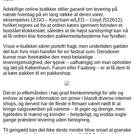
Adskillige online butikker stiller garanti om levering på
næste hverdag på en lang række af deres varer,
eksempelvis LEGO – Keychain w/LED – Lloyd (522612),
hvilket regnes ud fra at ordren køres igennem forinden et
fastslået klokkeslæt, således at de højst sandsynligt kan nå
at få ordren klar forinden pakkemedarbejderne har fyraften.
Visse e-butikker sikrer portofri fragt, men undertiden gælder
det kun hvis man handler for en fastsat sum. Derudover
kunne man foretrække den mest betalelige
leveringsmulighed, der typisk – uafhængig om man opholder
sig tæt på København, Farum eller Faaborg – er at få dem til
at køre pakken til en pakkeshop.
Det er jo efterhånden i høj grad fremkommeligt for alle og
enhver at søge information om priser i blandt diverse internet
shops, og derved har de fleste e-firmaer været nødt til at
tvinge salgsværdien på varerne – til piger og drenge, men
ligeledes til mænd og kvinder – betydeligt, og endda nogle
gange præstere levering uden beregning.
Til gengæld kan det ikke desto mindre blive smart at granske