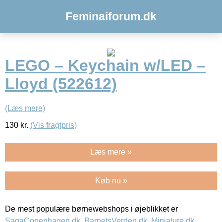
Feminaiforum.dk
LEGO – Keychain w/LED –
Lloyd (522612)
(Læs mere)
130
kr.
(Vis fragtpris)
Læs mere »
Køb nu »
De mest populære børnewebshops i øjeblikket er
SagaCopenhagen.dk
,
BarnetsVerden.dk
,
Miniature.dk
,