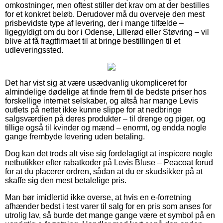
omkostninger, men oftest stiller det krav om at der bestilles
for et konkret beløb. Derudover må du overveje den mest
prisbevidste type af levering, der i mange tilfælde –
ligegyldigt om du bor i Odense, Lillerød eller Støvring – vil
blive at få fragtfirmaet til at bringe bestillingen til et
udleveringssted.
Det har vist sig at være usædvanlig ukompliceret for
almindelige dødelige at finde frem til de bedste priser hos
forskellige internet selskaber, og altså har mange Levis
outlets på nettet ikke kunne slippe for at nedbringe
salgsværdien på deres produkter – til drenge og piger, og
tillige også til kvinder og mænd – enormt, og endda nogle
gange frembyde levering uden betaling.
Dog kan det trods alt vise sig fordelagtigt at inspicere nogle
netbutikker efter rabatkoder på Levis Bluse – Peacoat forud
for at du placerer ordren, sådan at du er skudsikker på at
skaffe sig den mest betalelige pris.
Man bør imidlertid ikke overse, at hvis en e-forretning
afhænder bedst i test varer til salg for en pris som anses for
utrolig lav, så burde det mange gange være et symbol på en