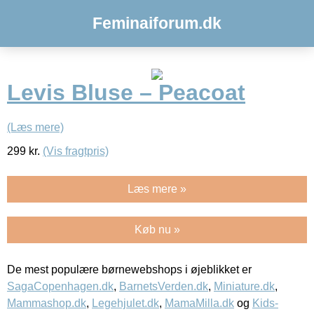
Feminaiforum.dk
Levis Bluse – Peacoat
(Læs mere)
299
kr.
(Vis fragtpris)
Læs mere »
Køb nu »
De mest populære børnewebshops i øjeblikket er
SagaCopenhagen.dk
,
BarnetsVerden.dk
,
Miniature.dk
,
Mammashop.dk
,
Legehjulet.dk
,
MamaMilla.dk
og
Kids-