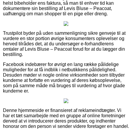
helst bibeholder ens faktura, så man til enhver tid kan
dokumentere sin bestilling af Levis Bluse – Peacoat,
uafhængig om man shopper til en pige eller dreng.
Trustpilot byder på uden sammenligning sikre genveje til at
vurdere en stor portion øvrige konsumenters oplevelser og
herved tilrådes det, at du undersøger e-forhandlerens
omtaler af Levis Bluse – Peacoat forud for at du lægger din
bestilling.
Facebook indebærer for øvrigt en lang række pålidelige
muligheder for at få indblik i netbutikkens pålidelighed.
Desuden møder vi nogle online virksomheder som tilbyder
kunderne at forfatte en vurdering af deres købsoplevelse,
som på samme måde må bruges til vurdering af hvor glade
kunderne er.
Denne hjemmeside er finansieret af reklameindtægter. Vi
har et tæt samarbejde med en gruppe af online forretninger
derved at vi introducerer deres produkter, og indhenter
honorar om den person vi sender videre foretager en handel.