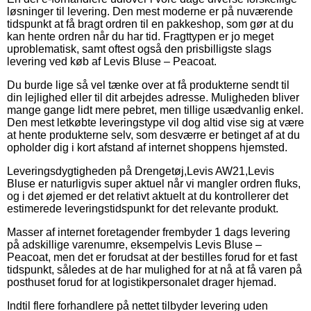
løsninger til levering. Den mest moderne er på nuværende
tidspunkt at få bragt ordren til en pakkeshop, som gør at du
kan hente ordren når du har tid. Fragttypen er jo meget
uproblematisk, samt oftest også den prisbilligste slags
levering ved køb af Levis Bluse – Peacoat.
Du burde lige så vel tænke over at få produkterne sendt til
din lejlighed eller til dit arbejdes adresse. Muligheden bliver
mange gange lidt mere pebret, men tillige usædvanlig enkel.
Den mest letkøbte leveringstype vil dog altid vise sig at være
at hente produkterne selv, som desværre er betinget af at du
opholder dig i kort afstand af internet shoppens hjemsted.
Leveringsdygtigheden på Drengetøj,Levis AW21,Levis
Bluse er naturligvis super aktuel når vi mangler ordren fluks,
og i det øjemed er det relativt aktuelt at du kontrollerer det
estimerede leveringstidspunkt for det relevante produkt.
Masser af internet foretagender frembyder 1 dags levering
på adskillige varenumre, eksempelvis Levis Bluse –
Peacoat, men det er forudsat at der bestilles forud for et fast
tidspunkt, således at de har mulighed for at nå at få varen på
posthuset forud for at logistikpersonalet drager hjemad.
Indtil flere forhandlere på nettet tilbyder levering uden