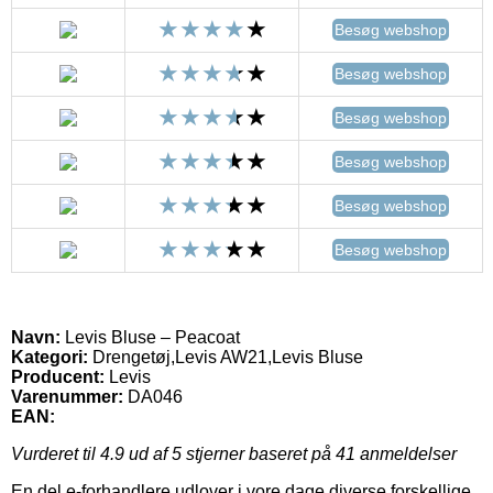
Besøg webshop
Besøg webshop
Besøg webshop
Besøg webshop
Besøg webshop
Besøg webshop
Navn:
Levis Bluse – Peacoat
Kategori:
Drengetøj,Levis AW21,Levis Bluse
Producent:
Levis
Varenummer:
DA046
EAN:
Vurderet til
4.9
ud af 5 stjerner baseret på
41
anmeldelser
En del e-forhandlere udlover i vore dage diverse forskellige