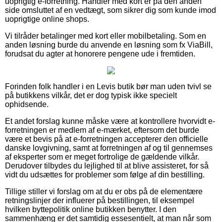
uoprigtig e-forretning. Handler med kort er på den anden
side omsluttet af en vedtægt, som sikrer dig som kunde imod
uoprigtige online shops.
Vi tilråder betalinger med kort eller mobilbetaling. Som en
anden løsning burde du anvende en løsning som fx ViaBill,
forudsat du agter at honorere pengene ude i fremtiden.
Forinden folk handler i en Levis butik bør man uden tvivl se
på butikkens vilkår, det er dog typisk ikke specielt
ophidsende.
Et andet forslag kunne måske være at kontrollere hvorvidt e-
forretningen er medlem af e-mærket, eftersom det burde
være et bevis på at e-forretningen accepterer den officielle
danske lovgivning, samt at forretningen af og til gennemses
af eksperter som er meget fortrolige de gældende vilkår.
Derudover tilbydes du lejlighed til at blive assisteret, for så
vidt du udsættes for problemer som følge af din bestilling.
Tillige stiller vi forslag om at du er obs på de elementære
retningslinjer der influerer på bestillingen, til eksempel
hvilken byttepolitik online butikken benytter. I den
sammenhæng er det samtidig essesentielt, at man når som