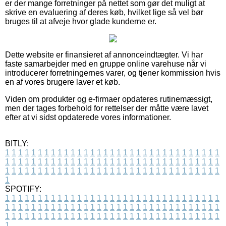
er der mange forretninger på nettet som gør det muligt at
skrive en evaluering af deres køb, hvilket lige så vel bør
bruges til at afveje hvor glade kunderne er.
Dette website er finansieret af annonceindtægter. Vi har
faste samarbejder med en gruppe online varehuse når vi
introducerer forretningernes varer, og tjener kommission hvis
en af vores brugere laver et køb.
Viden om produkter og e-firmaer opdateres rutinemæssigt,
men der tages forbehold for rettelser der måtte være lavet
efter at vi sidst opdaterede vores informationer.
BITLY:
1
1
1
1
1
1
1
1
1
1
1
1
1
1
1
1
1
1
1
1
1
1
1
1
1
1
1
1
1
1
1
1
1
1
1
1
1
1
1
1
1
1
1
1
1
1
1
1
1
1
1
1
1
1
1
1
1
1
1
1
1
1
1
1
1
1
1
1
1
1
1
1
1
1
1
1
1
1
1
1
1
1
1
1
1
1
1
1
1
1
1
1
1
1
1
1
1
1
1
1
SPOTIFY:
1
1
1
1
1
1
1
1
1
1
1
1
1
1
1
1
1
1
1
1
1
1
1
1
1
1
1
1
1
1
1
1
1
1
1
1
1
1
1
1
1
1
1
1
1
1
1
1
1
1
1
1
1
1
1
1
1
1
1
1
1
1
1
1
1
1
1
1
1
1
1
1
1
1
1
1
1
1
1
1
1
1
1
1
1
1
1
1
1
1
1
1
1
1
1
1
1
1
1
1