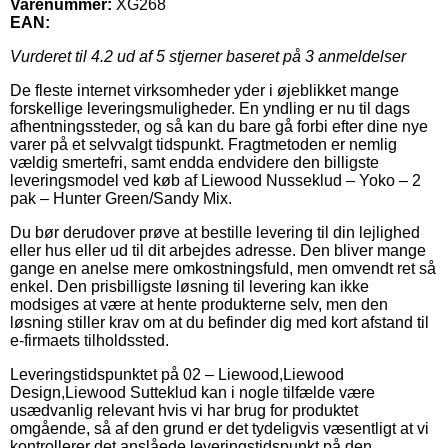
Varenummer:
XG268
EAN:
Vurderet til
4.2
ud af 5 stjerner baseret på
3
anmeldelser
De fleste internet virksomheder yder i øjeblikket mange
forskellige leveringsmuligheder. En yndling er nu til dags
afhentningssteder, og så kan du bare gå forbi efter dine nye
varer på et selvvalgt tidspunkt. Fragtmetoden er nemlig
vældig smertefri, samt endda endvidere den billigste
leveringsmodel ved køb af Liewood Nusseklud – Yoko – 2
pak – Hunter Green/Sandy Mix.
Du bør derudover prøve at bestille levering til din lejlighed
eller hus eller ud til dit arbejdes adresse. Den bliver mange
gange en anelse mere omkostningsfuld, men omvendt ret så
enkel. Den prisbilligste løsning til levering kan ikke
modsiges at være at hente produkterne selv, men den
løsning stiller krav om at du befinder dig med kort afstand til
e-firmaets tilholdssted.
Leveringstidspunktet på 02 – Liewood,Liewood
Design,Liewood Sutteklud kan i nogle tilfælde være
usædvanlig relevant hvis vi har brug for produktet
omgående, så af den grund er det tydeligvis væsentligt at vi
kontrollerer det anslåede leveringstidspunkt på den