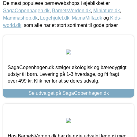
De mest populære børnewebshops i øjeblikket er
SagaCopenhagen.dk
,
BarnetsVerden.dk
,
Miniature.dk
,
Mammashop.dk
,
Legehjulet.dk
,
MamaMilla.dk
og
Kids-
world.dk
, som alle har et stort sortiment til gode priser.
SagaCopenhagen.dk sælger økologisk og bæredygtigt
udstyr til børn. Levering på 1-3 hverdage, og fri fragt
over 499 kr. Klik her for at se deres udvalg.
Se udvalget på SagaCopenhagen.dk
Hos BarnetsVerden.dk har de nøje udvalgt legetøj med