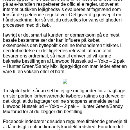
på at e-handlen respekterer de officielle regler, udover at
internet butikken lejlighedsvis evalueres af fagmænd som
forstår de gældende regulativer. Det giver dig genvej til en
håndsrækning, for så vidt du udsættes for vanskeligheder i
processen med dit køb.
I øvrigt er det smart at kunden er opmærksom på de mest
basale bestemmelser der kan influere på købet,
eksempelvis den byttepolitik online forhandleren tilsikrer. I
den forbindelse er det ligeledes relevant, at man altid
bevarer ens ordremail, så man til enhver tid vil kunne
bekræfte bestillingen af Liewood Nusseklud – Yoko – 2 pak
– Hunter Green/Sandy Mix, ligegyldigt om man leder efter en
vare til en voksen eller et barn.
Trustpilot yder sådan set belejlige muligheder for at iagttage
en stor portion forhenværende køberes ratings og derved er
det klogt, at du iagttager online shoppens anmeldelser af
Liewood Nusseklud – Yoko – 2 pak – Hunter Green/Sandy
Mix forud for at du lægger din bestilling.
Facebook indebærer desuden regulære tiltalende genveje til
at få indsigt i online firmaets kundetilfredshed. Foruden det