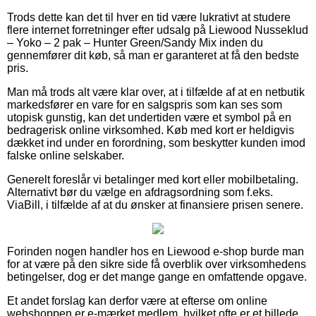
Trods dette kan det til hver en tid være lukrativt at studere
flere internet forretninger efter udsalg på Liewood Nusseklud
– Yoko – 2 pak – Hunter Green/Sandy Mix inden du
gennemfører dit køb, så man er garanteret at få den bedste
pris.
Man må trods alt være klar over, at i tilfælde af at en netbutik
markedsfører en vare for en salgspris som kan ses som
utopisk gunstig, kan det undertiden være et symbol på en
bedragerisk online virksomhed. Køb med kort er heldigvis
dækket ind under en forordning, som beskytter kunden imod
falske online selskaber.
Generelt foreslår vi betalinger med kort eller mobilbetaling.
Alternativt bør du vælge en afdragsordning som f.eks.
ViaBill, i tilfælde af at du ønsker at finansiere prisen senere.
Forinden nogen handler hos en Liewood e-shop burde man
for at være på den sikre side få overblik over virksomhedens
betingelser, dog er det mange gange en omfattende opgave.
Et andet forslag kan derfor være at efterse om online
webshoppen er e-mærket medlem, hvilket ofte er et billede