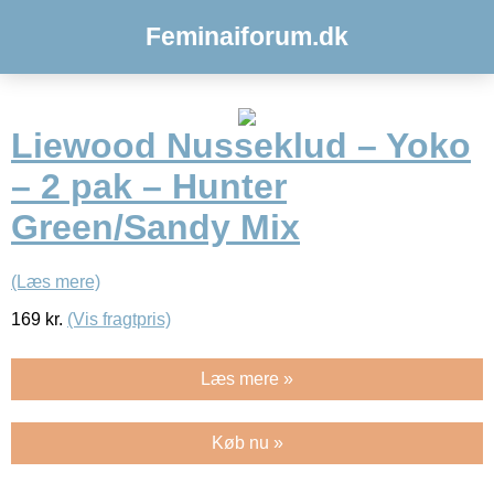
Feminaiforum.dk
Liewood Nusseklud – Yoko
– 2 pak – Hunter
Green/Sandy Mix
(Læs mere)
169
kr.
(Vis fragtpris)
Læs mere »
Køb nu »