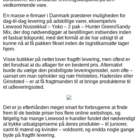
vedkommende vare.
En masse e-firmaer i Danmark præsterer muligheden for
dag-til-dag levering på adskillige varer, eksempelvis
Liewood Nusseklud – Yoko – 2 pak – Hunter Green/Sandy
Mix, der dog nødvendiggør at bestillingen indsendes inden
et fastsat tidspunkt, med det formål at de har udsigt til at
kunne nå at få pakken fikset inden de logistikansatte tager
hjem.
Visse butikker på nettet lover fragtfri levering, men oftest er
det forudsat at du aftager for en bestemt pris. Alternativt
burde du vælge den prisbilligste leveringsmodel, som ofte –
uanset om man opholder sig nær Holstebro, Haderslev eller
Grindsted – er at få fragtmanden til at bringe produkterne til
et udleveringssted.
Det er jo efterhånden meget smart for forbrugerne at finde
frem til de bedste priser hos flere online webshops, og
følgelig har mange Liewood e-handler fundet det nødvendigt
at trykke udsalgspriserne på deres produkter – til juniorer,
samt til mænd og kvinder – voldsomt, og endda nogle gange
byde på fragtfri levering.