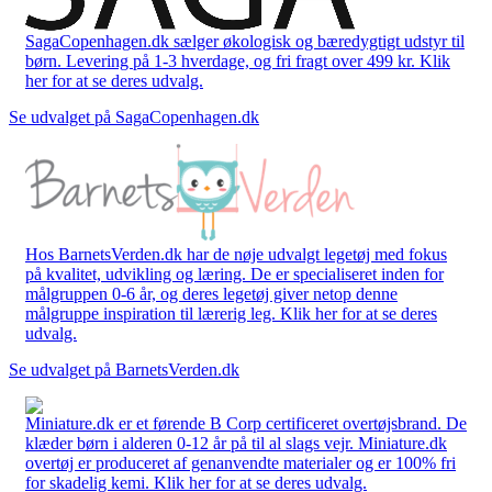
SagaCopenhagen.dk sælger økologisk og bæredygtigt udstyr til
børn. Levering på 1-3 hverdage, og fri fragt over 499 kr. Klik
her for at se deres udvalg.
Se udvalget på SagaCopenhagen.dk
Hos BarnetsVerden.dk har de nøje udvalgt legetøj med fokus
på kvalitet, udvikling og læring. De er specialiseret inden for
målgruppen 0-6 år, og deres legetøj giver netop denne
målgruppe inspiration til lærerig leg. Klik her for at se deres
udvalg.
Se udvalget på BarnetsVerden.dk
Miniature.dk er et førende B Corp certificeret overtøjsbrand. De
klæder børn i alderen 0-12 år på til al slags vejr. Miniature.dk
overtøj er produceret af genanvendte materialer og er 100% fri
for skadelig kemi. Klik her for at se deres udvalg.