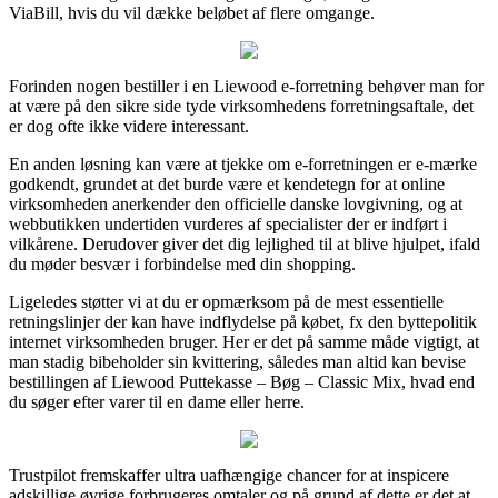
ViaBill, hvis du vil dække beløbet af flere omgange.
Forinden nogen bestiller i en Liewood e-forretning behøver man for
at være på den sikre side tyde virksomhedens forretningsaftale, det
er dog ofte ikke videre interessant.
En anden løsning kan være at tjekke om e-forretningen er e-mærke
godkendt, grundet at det burde være et kendetegn for at online
virksomheden anerkender den officielle danske lovgivning, og at
webbutikken undertiden vurderes af specialister der er indført i
vilkårene. Derudover giver det dig lejlighed til at blive hjulpet, ifald
du møder besvær i forbindelse med din shopping.
Ligeledes støtter vi at du er opmærksom på de mest essentielle
retningslinjer der kan have indflydelse på købet, fx den byttepolitik
internet virksomheden bruger. Her er det på samme måde vigtigt, at
man stadig bibeholder sin kvittering, således man altid kan bevise
bestillingen af Liewood Puttekasse – Bøg – Classic Mix, hvad end
du søger efter varer til en dame eller herre.
Trustpilot fremskaffer ultra uafhængige chancer for at inspicere
adskillige øvrige forbrugeres omtaler og på grund af dette er det at