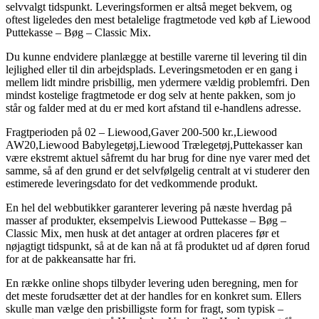
selvvalgt tidspunkt. Leveringsformen er altså meget bekvem, og
oftest ligeledes den mest betalelige fragtmetode ved køb af Liewood
Puttekasse – Bøg – Classic Mix.
Du kunne endvidere planlægge at bestille varerne til levering til din
lejlighed eller til din arbejdsplads. Leveringsmetoden er en gang i
mellem lidt mindre prisbillig, men ydermere vældig problemfri. Den
mindst kostelige fragtmetode er dog selv at hente pakken, som jo
står og falder med at du er med kort afstand til e-handlens adresse.
Fragtperioden på 02 – Liewood,Gaver 200-500 kr.,Liewood
AW20,Liewood Babylegetøj,Liewood Trælegetøj,Puttekasser kan
være ekstremt aktuel såfremt du har brug for dine nye varer med det
samme, så af den grund er det selvfølgelig centralt at vi studerer den
estimerede leveringsdato for det vedkommende produkt.
En hel del webbutikker garanterer levering på næste hverdag på
masser af produkter, eksempelvis Liewood Puttekasse – Bøg –
Classic Mix, men husk at det antager at ordren placeres før et
nøjagtigt tidspunkt, så at de kan nå at få produktet ud af døren forud
for at de pakkeansatte har fri.
En række online shops tilbyder levering uden beregning, men for
det meste forudsætter det at der handles for en konkret sum. Ellers
skulle man vælge den prisbilligste form for fragt, som typisk –