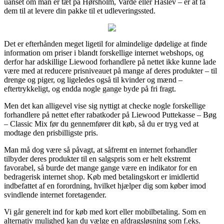
uanset om man er tæt på Hørsholm, Varde eller Haslev – er at få
dem til at levere din pakke til et udleveringssted.
Det er efterhånden meget ligetil for almindelige dødelige at finde
information om priser i blandt forskellige internet webshops, og
derfor har adskillige Liewood forhandlere på nettet ikke kunne lade
være med at reducere prisniveauet på mange af deres produkter – til
drenge og piger, og ligeledes også til kvinder og mænd –
eftertrykkeligt, og endda nogle gange byde på fri fragt.
Men det kan alligevel vise sig nyttigt at checke nogle forskellige
forhandlere på nettet efter rabatkoder på Liewood Puttekasse – Bøg
– Classic Mix før du gennemfører dit køb, så du er tryg ved at
modtage den prisbilligste pris.
Man må dog være så påvagt, at såfremt en internet forhandler
tilbyder deres produkter til en salgspris som er helt ekstremt
favorabel, så burde det mange gange være en indikator for en
bedragerisk internet shop. Køb med betalingskort er imidlertid
indbefattet af en forordning, hvilket hjælper dig som køber imod
svindlende internet foretagender.
Vi går generelt ind for køb med kort eller mobilbetaling. Som en
alternativ mulighed kan du vælge en afdragsløsning som f.eks.