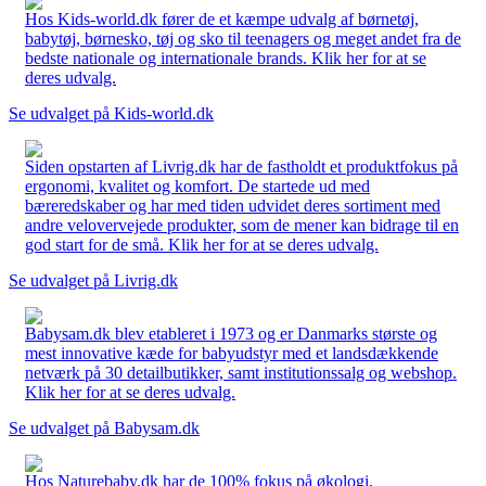
Hos Kids-world.dk fører de et kæmpe udvalg af børnetøj,
babytøj, børnesko, tøj og sko til teenagers og meget andet fra de
bedste nationale og internationale brands. Klik her for at se
deres udvalg.
Se udvalget på Kids-world.dk
Siden opstarten af Livrig.dk har de fastholdt et produktfokus på
ergonomi, kvalitet og komfort. De startede ud med
bæreredskaber og har med tiden udvidet deres sortiment med
andre velovervejede produkter, som de mener kan bidrage til en
god start for de små. Klik her for at se deres udvalg.
Se udvalget på Livrig.dk
Babysam.dk blev etableret i 1973 og er Danmarks største og
mest innovative kæde for babyudstyr med et landsdækkende
netværk på 30 detailbutikker, samt institutionssalg og webshop.
Klik her for at se deres udvalg.
Se udvalget på Babysam.dk
Hos Naturebaby.dk har de 100% fokus på økologi,