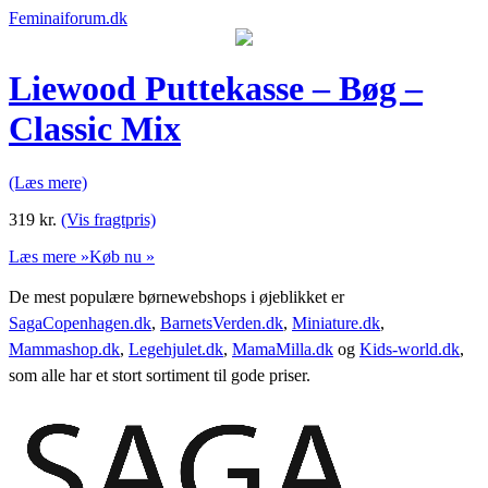
Feminaiforum.dk
Liewood Puttekasse – Bøg –
Classic Mix
(Læs mere)
319
kr.
(Vis fragtpris)
Læs mere »
Køb nu »
De mest populære børnewebshops i øjeblikket er
SagaCopenhagen.dk
,
BarnetsVerden.dk
,
Miniature.dk
,
Mammashop.dk
,
Legehjulet.dk
,
MamaMilla.dk
og
Kids-world.dk
,
som alle har et stort sortiment til gode priser.