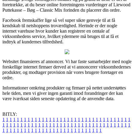
foretrække, at du beser online forretningens vurderinger af Liewood
Puttekasse – Bøg – Classic Mix forinden du placerer din ordre.
Facebook fremskaffer lige så vel super sikre genveje til at få
kendskab til netshoppens troværdighed. Herinde er der nogle
internet varehuse hvor kunder kan registrere en omtale af
virksomhedens service, hvilket ydermere må bruges til at få et
indtryk af kundernes tilfredshed.
Websitet finansieres af annoncer. Vi har faste samarbejder med nogle
forskellige internet firmaer derved at vi annoncerer virksomhedernes
produkter, og modtager provision når vores brugere foretager en
ordre.
Informationer omkring produkter og firmaer på nettet understøttes
hele tiden, men vi giver ingen garanti imod forandringer der kan
være iværksat siden seneste opdatering af de anvendte data.
BITLY:
1
1
1
1
1
1
1
1
1
1
1
1
1
1
1
1
1
1
1
1
1
1
1
1
1
1
1
1
1
1
1
1
1
1
1
1
1
1
1
1
1
1
1
1
1
1
1
1
1
1
1
1
1
1
1
1
1
1
1
1
1
1
1
1
1
1
1
1
1
1
1
1
1
1
1
1
1
1
1
1
1
1
1
1
1
1
1
1
1
1
1
1
1
1
1
1
1
1
1
1