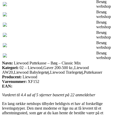
Besøg
webshop
Besøg
webshop
Besøg
webshop
Besøg
webshop
Besøg
webshop
Besøg
webshop
Navn:
Liewood Puttekasse – Bøg – Classic Mix
Kategori:
02 – Liewood,Gaver 200-500 kr.,Liewood
AW20,Liewood Babylegetøj,Liewood Trælegetøj,Puttekasser
Producent:
Liewood
Varenummer:
XF152
EAN:
Vurderet til
4.4
ud af 5 stjerner baseret på
22
anmeldelser
En lang række netshops tilbyder heldigvis et hav af forskellige
leveringstyper. Den mest moderne er lige nu at få leveret til et
afhentningssted, som gør at du kan hente de bestilte varer på et