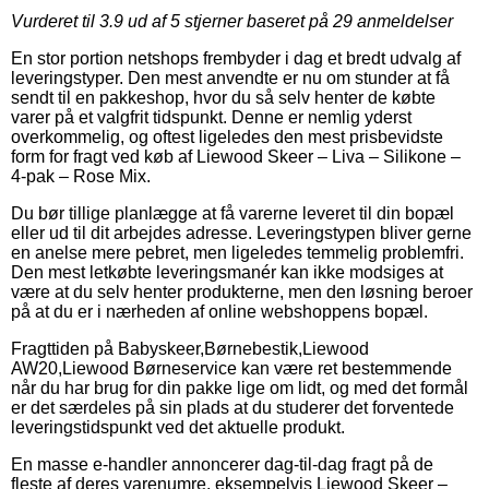
Vurderet til
3.9
ud af 5 stjerner baseret på
29
anmeldelser
En stor portion netshops frembyder i dag et bredt udvalg af
leveringstyper. Den mest anvendte er nu om stunder at få
sendt til en pakkeshop, hvor du så selv henter de købte
varer på et valgfrit tidspunkt. Denne er nemlig yderst
overkommelig, og oftest ligeledes den mest prisbevidste
form for fragt ved køb af Liewood Skeer – Liva – Silikone –
4-pak – Rose Mix.
Du bør tillige planlægge at få varerne leveret til din bopæl
eller ud til dit arbejdes adresse. Leveringstypen bliver gerne
en anelse mere pebret, men ligeledes temmelig problemfri.
Den mest letkøbte leveringsmanér kan ikke modsiges at
være at du selv henter produkterne, men den løsning beroer
på at du er i nærheden af online webshoppens bopæl.
Fragttiden på Babyskeer,Børnebestik,Liewood
AW20,Liewood Børneservice kan være ret bestemmende
når du har brug for din pakke lige om lidt, og med det formål
er det særdeles på sin plads at du studerer det forventede
leveringstidspunkt ved det aktuelle produkt.
En masse e-handler annoncerer dag-til-dag fragt på de
fleste af deres varenumre, eksempelvis Liewood Skeer –