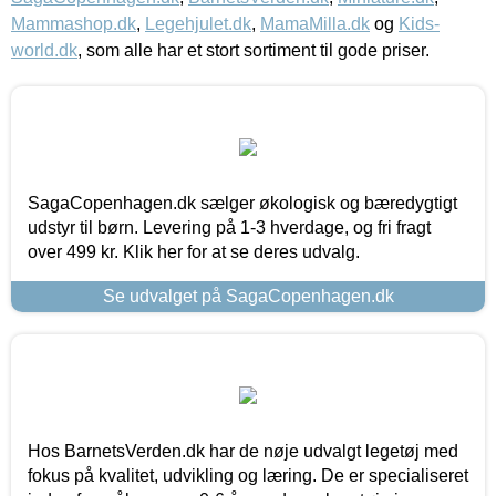
Mammashop.dk
,
Legehjulet.dk
,
MamaMilla.dk
og
Kids-
world.dk
, som alle har et stort sortiment til gode priser.
SagaCopenhagen.dk sælger økologisk og bæredygtigt
udstyr til børn. Levering på 1-3 hverdage, og fri fragt
over 499 kr. Klik her for at se deres udvalg.
Se udvalget på SagaCopenhagen.dk
Hos BarnetsVerden.dk har de nøje udvalgt legetøj med
fokus på kvalitet, udvikling og læring. De er specialiseret