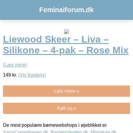
Feminaiforum.dk
Liewood Skeer – Liva –
Silikone – 4-pak – Rose Mix
(Læs mere)
149
kr.
(Vis fragtpris)
Læs mere »
Køb nu »
De mest populære børnewebshops i øjeblikket er
SagaCopenhagen.dk
,
BarnetsVerden.dk
,
Miniature.dk
,