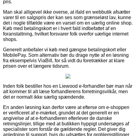
pris.
Man skal alligevel ikke overse, at ifald en webbutik afsætter
varer til en salgspris der kan ses som grænseløst lav, kunne
det i nogle tilfælde være en varsel om en uærlig online shop.
Køb med betalingskort er i hvert fald indbefattet af en
foranstaltning, hvilket forsvarer folk overfor uærlige internet
shops.
Generelt anbefaler vi køb med gængse betalingskort eller
MobilePay. Som alternativ bør du drage nytte af en løsning
fra eksempelvis ViaBill, for så vidt du foretrækker at klare
prisen over et længere tidsrum.
Inden folk bestiller hos en Liewood e-forhandler bør man når
alt kommer til alt læse forhandlerens forretningsvilkår, men
det er normalt ikke særlig spændende.
En anden løsning kan derfor være at efterse om e-shoppen
er verificeret af e-mærket, grundet at det generelt er en
angivelse af at e-forhandleren efterlever de danske
retningslinjer, tillige med at butikken hyppigt undersøges af
specialister som forstår de gældende regler. Det giver dig
anledning til support, hvis du udsættes for problemstillinger