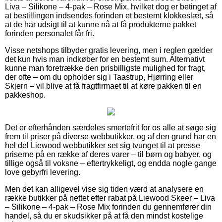
Liva – Silikone – 4-pak – Rose Mix, hvilket dog er betinget af
at bestillingen indsendes forinden et bestemt klokkeslæt, så
at de har udsigt til at kunne nå at få produkterne pakket
forinden personalet får fri.
Visse netshops tilbyder gratis levering, men i reglen gælder
det kun hvis man indkøber for en bestemt sum. Alternativt
kunne man foretrække den prisbilligste mulighed for fragt,
der ofte – om du opholder sig i Taastrup, Hjørring eller
Skjern – vil blive at få fragtfirmaet til at køre pakken til en
pakkeshop.
Det er efterhånden særdeles smertefrit for os alle at søge sig
frem til priser på diverse webbutikker, og af den grund har en
hel del Liewood webbutikker set sig tvunget til at presse
priserne på en række af deres varer – til børn og babyer, og
tillige også til voksne – eftertrykkeligt, og endda nogle gange
love gebyrfri levering.
Men det kan alligevel vise sig tiden værd at analysere en
række butikker på nettet efter rabat på Liewood Skeer – Liva
– Silikone – 4-pak – Rose Mix forinden du gennemfører din
handel, så du er skudsikker på at få den mindst kostelige