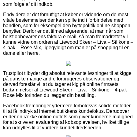
som følge af dit indkøb.
Endvidere er det fornuftigt at køber er vidende om de mest
vitale bestemmelser der kan spille ind i forbindelse med
handlen, som for eksempel den byttepolitik online shoppen
benytter. Derfor er det tilmed afgørende, at man når som
helst opbevarer ens faktura e-mail, så man fremadrettet vil
kunne vidne om ordren af Liewood Skeer – Liva – Silikone –
4-pak – Rose Mix, ligegyldigt om man er på shopping til en
dame eller herre.
Trustpilot tilbyder dig absolut relevante løsninger til at kigge
på ganske mange andre forbrugeres observationer og
derved foreslår vi, at du tager et kig på online firmaets
bedømmelser af Liewood Skeer – Liva – Silikone – 4-pak –
Rose Mix forinden du lægger din bestilling.
Facebook frembringer ydermere forholdsvis solide metoder
til at få indtryk af internet butikkens kundefokus. Derudover
er der en række online outlets som giver kunderne mulighed
for at skrive en evaluering af købsoplevelsen, hvilket tillige
kan udnyttes til at vurdere kundetilfredsheden.