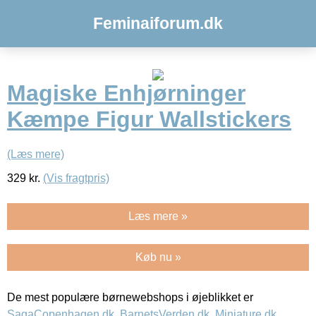
Feminaiforum.dk
Magiske Enhjørninger
Kæmpe Figur Wallstickers
(Læs mere)
329
kr.
(Vis fragtpris)
Læs mere »
Køb nu »
De mest populære børnewebshops i øjeblikket er
SagaCopenhagen.dk
,
BarnetsVerden.dk
,
Miniature.dk
,