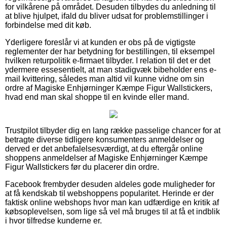
for vilkårene på området. Desuden tilbydes du anledning til
at blive hjulpet, ifald du bliver udsat for problemstillinger i
forbindelse med dit køb.
Yderligere foreslår vi at kunden er obs på de vigtigste
reglementer der har betydning for bestillingen, til eksempel
hvilken returpolitik e-firmaet tilbyder. I relation til det er det
ydermere essesentielt, at man stadigvæk bibeholder ens e-
mail kvittering, således man altid vil kunne vidne om sin
ordre af Magiske Enhjørninger Kæmpe Figur Wallstickers,
hvad end man skal shoppe til en kvinde eller mand.
Trustpilot tilbyder dig en lang række passelige chancer for at
betragte diverse tidligere konsumenters anmeldelser og
derved er det anbefalelsesværdigt, at du eftergår online
shoppens anmeldelser af Magiske Enhjørninger Kæmpe
Figur Wallstickers før du placerer din ordre.
Facebook frembyder desuden aldeles gode muligheder for
at få kendskab til webshoppens popularitet. Herinde er der
faktisk online webshops hvor man kan udfærdige en kritik af
købsoplevelsen, som lige så vel må bruges til at få et indblik
i hvor tilfredse kunderne er.