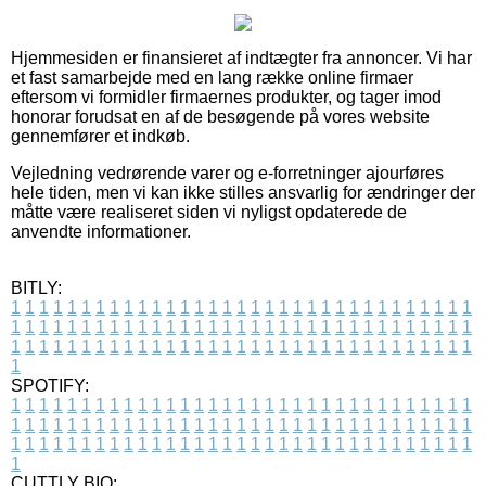
Hjemmesiden er finansieret af indtægter fra annoncer. Vi har
et fast samarbejde med en lang række online firmaer
eftersom vi formidler firmaernes produkter, og tager imod
honorar forudsat en af de besøgende på vores website
gennemfører et indkøb.
Vejledning vedrørende varer og e-forretninger ajourføres
hele tiden, men vi kan ikke stilles ansvarlig for ændringer der
måtte være realiseret siden vi nyligst opdaterede de
anvendte informationer.
BITLY:
1
1
1
1
1
1
1
1
1
1
1
1
1
1
1
1
1
1
1
1
1
1
1
1
1
1
1
1
1
1
1
1
1
1
1
1
1
1
1
1
1
1
1
1
1
1
1
1
1
1
1
1
1
1
1
1
1
1
1
1
1
1
1
1
1
1
1
1
1
1
1
1
1
1
1
1
1
1
1
1
1
1
1
1
1
1
1
1
1
1
1
1
1
1
1
1
1
1
1
1
SPOTIFY:
1
1
1
1
1
1
1
1
1
1
1
1
1
1
1
1
1
1
1
1
1
1
1
1
1
1
1
1
1
1
1
1
1
1
1
1
1
1
1
1
1
1
1
1
1
1
1
1
1
1
1
1
1
1
1
1
1
1
1
1
1
1
1
1
1
1
1
1
1
1
1
1
1
1
1
1
1
1
1
1
1
1
1
1
1
1
1
1
1
1
1
1
1
1
1
1
1
1
1
1
CUTTLY BIO: