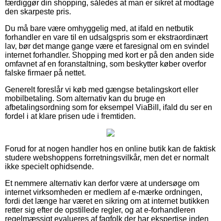
færdiggør din shopping, således at man er sikret at modtage
den skarpeste pris.
Du må bare være omhyggelig med, at ifald en netbutik
forhandler en vare til en udsalgspris som er ekstraordinært
lav, bør det mange gange være et faresignal om en svindel
internet forhandler. Shopping med kort er på den anden side
omfavnet af en foranstaltning, som beskytter køber overfor
falske firmaer på nettet.
Generelt foreslår vi køb med gængse betalingskort eller
mobilbetaling. Som alternativ kan du bruge en
afbetalingsordning som for eksempel ViaBill, ifald du ser en
fordel i at klare prisen ude i fremtiden.
Forud for at nogen handler hos en online butik kan de faktisk
studere webshoppens forretningsvilkår, men det er normalt
ikke specielt ophidsende.
Et nemmere alternativ kan derfor være at undersøge om
internet virksomheden er medlem af e-mærke ordningen,
fordi det længe har været en sikring om at internet butikken
retter sig efter de opstillede regler, og at e-forhandleren
regelmæssigt evalueres af fagfolk der har ekspertise inden