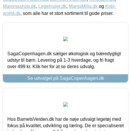
Mammashop.dk
,
Legehjulet.dk
,
MamaMilla.dk
og
Kids-
world.dk
, som alle har et stort sortiment til gode priser.
SagaCopenhagen.dk sælger økologisk og bæredygtigt
udstyr til børn. Levering på 1-3 hverdage, og fri fragt
over 499 kr. Klik her for at se deres udvalg.
Se udvalget på SagaCopenhagen.dk
Hos BarnetsVerden.dk har de nøje udvalgt legetøj med
fokus på kvalitet, udvikling og læring. De er specialiseret