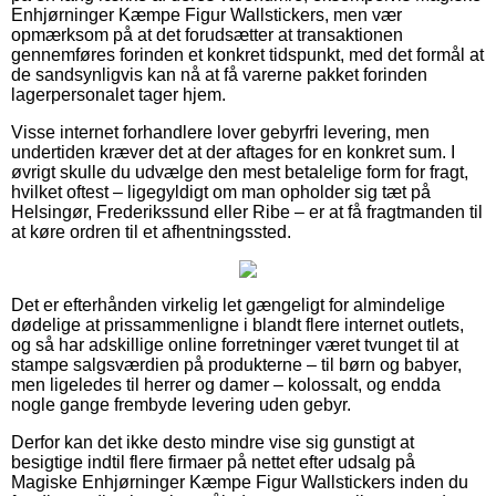
Enhjørninger Kæmpe Figur Wallstickers, men vær
opmærksom på at det forudsætter at transaktionen
gennemføres forinden et konkret tidspunkt, med det formål at
de sandsynligvis kan nå at få varerne pakket forinden
lagerpersonalet tager hjem.
Visse internet forhandlere lover gebyrfri levering, men
undertiden kræver det at der aftages for en konkret sum. I
øvrigt skulle du udvælge den mest betalelige form for fragt,
hvilket oftest – ligegyldigt om man opholder sig tæt på
Helsingør, Frederikssund eller Ribe – er at få fragtmanden til
at køre ordren til et afhentningssted.
Det er efterhånden virkelig let gængeligt for almindelige
dødelige at prissammenligne i blandt flere internet outlets,
og så har adskillige online forretninger været tvunget til at
stampe salgsværdien på produkterne – til børn og babyer,
men ligeledes til herrer og damer – kolossalt, og endda
nogle gange frembyde levering uden gebyr.
Derfor kan det ikke desto mindre vise sig gunstigt at
besigtige indtil flere firmaer på nettet efter udsalg på
Magiske Enhjørninger Kæmpe Figur Wallstickers inden du