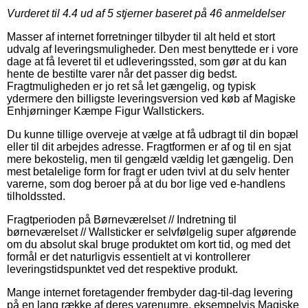
Vurderet til
4.4
ud af 5 stjerner baseret på
46
anmeldelser
Masser af internet forretninger tilbyder til alt held et stort
udvalg af leveringsmuligheder. Den mest benyttede er i vore
dage at få leveret til et udleveringssted, som gør at du kan
hente de bestilte varer når det passer dig bedst.
Fragtmuligheden er jo ret så let gængelig, og typisk
ydermere den billigste leveringsversion ved køb af Magiske
Enhjørninger Kæmpe Figur Wallstickers.
Du kunne tillige overveje at vælge at få udbragt til din bopæl
eller til dit arbejdes adresse. Fragtformen er af og til en sjat
mere bekostelig, men til gengæld vældig let gængelig. Den
mest betalelige form for fragt er uden tvivl at du selv henter
varerne, som dog beroer på at du bor lige ved e-handlens
tilholdssted.
Fragtperioden på Børneværelset // Indretning til
børneværelset // Wallsticker er selvfølgelig super afgørende
om du absolut skal bruge produktet om kort tid, og med det
formål er det naturligvis essentielt at vi kontrollerer
leveringstidspunktet ved det respektive produkt.
Mange internet foretagender frembyder dag-til-dag levering
på en lang række af deres varenumre, eksempelvis Magiske