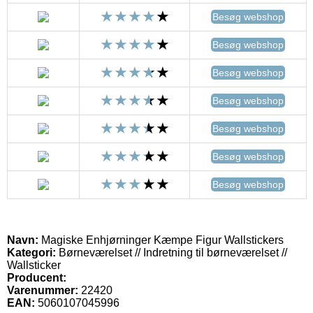
Besøg webshop
Besøg webshop
Besøg webshop
Besøg webshop
Besøg webshop
Besøg webshop
Besøg webshop
Navn:
Magiske Enhjørninger Kæmpe Figur Wallstickers
Kategori:
Børneværelset // Indretning til børneværelset //
Wallsticker
Producent:
Varenummer:
22420
EAN:
5060107045996